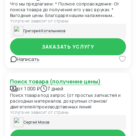
Что мы предлагаем: * Полное сопровождение: От
поиска товара до получения его у вас в руках. *
Выгодные цены: Благодаря нашим налаженным
Услуга не зависит от страны
связям, вы получаете лучшие условия. * Гарантия
безопасности: Мы проверяем продавцов и товары,
Григорий Котельников
чтобы вы были уверены в покупке. * Экономия
времени: Забудьте о долгих переговорах и
оформлении документов – мы возьмем все на себя!
ЗАКАЗАТЬ УСЛУГУ
* Любые товары: От электроники и одежды до
уникальных сувениров и комплектующих.
Написать
Поиск товара (получение цены)
от 1 000 ₽
7 дней
Поиск товара под запрос (от простых запчастей и
расходных материалов, до крупных станков/
двигателей/производственных линий
Услуга не зависит от страны
Сергей Мохов