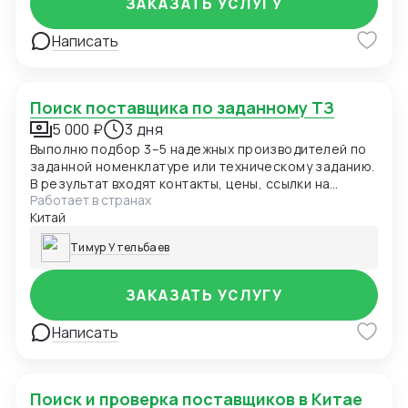
ЗАКАЗАТЬ УСЛУГУ
Написать
Поиск поставщика по заданному ТЗ
5 000 ₽
3 дня
Выполню подбор 3–5 надежных производителей по
заданной номенклатуре или техническому заданию.
В результат входят контакты, цены, ссылки на
Работает в странах
продукцию и описание условий работы каждого
Китай
поставщика. Подбор проводится с проверкой по
репутации, сроку существования компании и
Тимур Утельбаев
наличию сертификации (при необходимости).
ЗАКАЗАТЬ УСЛУГУ
Написать
Поиск и проверка поставщиков в Китае