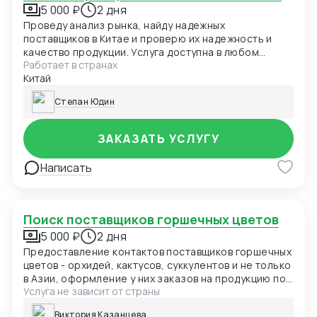
5 000 ₽
2 дня
Проведу анализ рынка, найду надежных
поставщиков в Китае и проверю их надежность и
качество продукции. Услуга доступна в любом
Работает в странах
городе Китая по запросу.
Китай
Степан Юдин
ЗАКАЗАТЬ УСЛУГУ
Написать
Поиск поставщиков горшечных цветов
5 000 ₽
2 дня
Предоставление контактов поставщиков горшечных
цветов - орхидей, кактусов, суккулентов и не только
в Азии, оформление у них заказов на продукцию по
Услуга не зависит от страны
заданным параметрам.
Виктория Казанцева