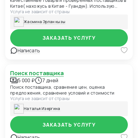
качественные товары и проверенных поставщиков в
Китае( нахожусь в Китае - Гуандун). Использую
Услуга не зависит от страны
личный опыт работы с китайскими фабриками и
знание местных площадок (1688.com, Alibaba,
Жасмина Эрлан кызы
Taobao). Гарантирую не просто поиск по цене, а
тщательную проверку надежности фабрик, качества
продукции и условий сделки. Идеально подходит для
ЗАКАЗАТЬ УСЛУГУ
тех, кто хочет начать импорт из Китая без рисков и
переплат.
Написать
Поиск поставщика
5 000 ₽
7 дней
Поиск поставщика, сравнение цен, оценка
предложения, сравнение условий и стоимости
Услуга не зависит от страны
Наталья Изергина
ЗАКАЗАТЬ УСЛУГУ
Написать