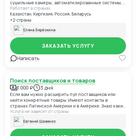
сушильные камеры, автоматизированные системы,
Работает в странах
станки, запчасти и др. - Потребительские товары:
Казахстан, Киргизия, Россия, Беларусь
одежда, посуда, игрушки, товары для
новорожденных, карнавальная атрибутика,
+2 страны
глэмпинги, сумки и др. - Аудит фабрик, контроль
Елена Берёзкина
качества на всех этапах (от образцов до массового
производства). - Переговоры по ценам, срокам,
MOQ (минимальный объем заказа), условиям
ЗАКАЗАТЬ УСЛУГУ
оплаты. - Работаю по индивидуальным ТЗ и дизайнам
клиента, реализую желаемую картинку, в готовый
Написать
продукт!
Поиск поставщиков и товаров
1 000 ₽
3 дня
Если вам нужно расширить пул поставщиков или
найти конкретные товары. Имеют контакты в
странах Латинской Америки и в Америке. Знаю какие
Услуга не зависит от страны
информационные источники использовать и где
брать ресурсы.
Евгений Шавенко