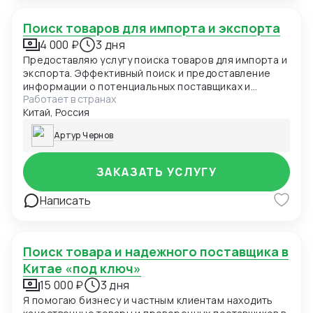
Поиск товаров для импорта и экспорта
4 000 ₽
3 дня
Предоставляю услугу поиска товаров для импорта и
экспорта. Эффективный поиск и предоставление
информации о потенциальных поставщиках и
Работает в странах
товарах. Стоимость услуги зависит от сложности
Китай, Россия
поиска и объема работы. Могу оказывать услугу как
в формате онлайн, так и лично в городах Китая.
Артур Чернов
ЗАКАЗАТЬ УСЛУГУ
Написать
Поиск товара и надежного поставщика в
Китае «под ключ»
15 000 ₽
3 дня
Я помогаю бизнесу и частным клиентам находить