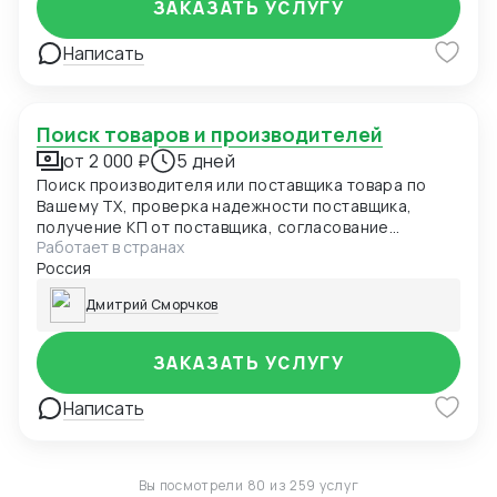
ЗАКАЗАТЬ УСЛУГУ
Написать
Поиск товаров и производителей
от 2 000 ₽
5 дней
Поиск производителя или поставщика товара по
Вашему ТХ, проверка надежности поставщика,
получение КП от поставщика, согласование
Работает в странах
стоимости и сроков поставки, контроль за
Россия
осуществлением поставки, проверка документации
для прохождения входного контроля .
Дмитрий Сморчков
ЗАКАЗАТЬ УСЛУГУ
Написать
Вы посмотрели 80 из 259 услуг