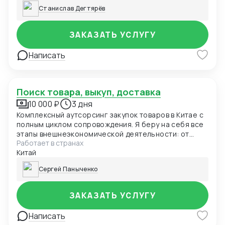
ограничений.
Станислав Дегтярёв
ЗАКАЗАТЬ УСЛУГУ
Написать
Поиск товара, выкуп, доставка
10 000 ₽
3 дня
Комплексный аутсорсинг закупок товаров в Китае с
полным циклом сопровождения. Я беру на себя все
этапы внешнеэкономической деятельности: от
Работает в странах
профессионального поиска фабрик и верификации
Китай
поставщиков до контроля качества, упаковки и
оптимизации международной логистики
Сергей Паныченко
ЗАКАЗАТЬ УСЛУГУ
Написать