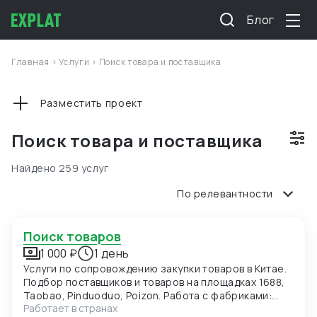
Блог
Главная
>
Услуги
>
Поиск товара и поставщика
Разместить проект
Поиск товара и поставщика
Найдено 259 услуг
По релевантности
Поиск товаров
1 000 ₽
1 день
Услуги по сопровождению закупки товаров в Китае.
Подбор поставщиков и товаров на площадках 1688,
Taobao, Pinduoduo, Poizon. Работа с фабриками:
Работает в странах
поиск производителей, проверка надёжности,