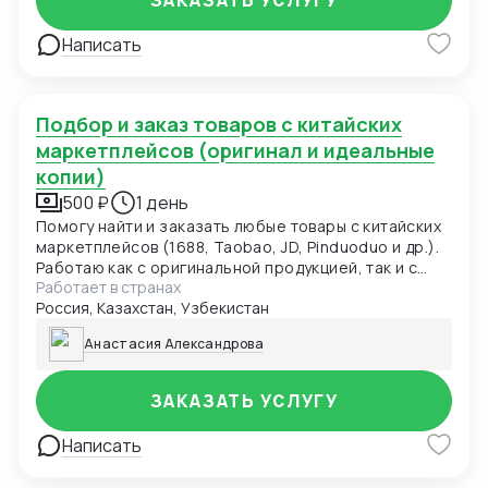
ЗАКАЗАТЬ УСЛУГУ
Написать
Подбор и заказ товаров с китайских
маркетплейсов (оригинал и идеальные
копии)
500 ₽
1 день
Помогу найти и заказать любые товары с китайских
маркетплейсов (1688, Taobao, JD, Pinduoduo и др.).
Работаю как с оригинальной продукцией, так и с
Работает в странах
товарами класса «идеальная копия». Особенно
Россия, Казахстан, Узбекистан
популярны заказы на товары для дома, косметику,
уход и технику. Работаю напрямую с продавцами в
Анастасия Александрова
Китае, без переплат.
ЗАКАЗАТЬ УСЛУГУ
Написать