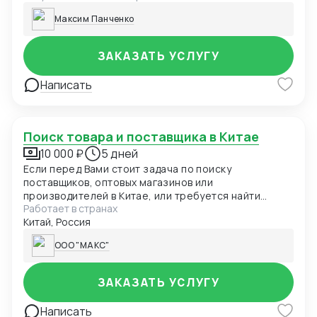
Максим Панченко
ЗАКАЗАТЬ УСЛУГУ
Написать
Поиск товара и поставщика в Китае
10 000 ₽
5 дней
Если перед Вами стоит задача по поиску
поставщиков, оптовых магазинов или
производителей в Китае, или требуется найти
Работает в странах
определенный товар из Китая по лучшей цене, наши
Китай, Россия
специалисты предоставят Вам только проверенные
данные из надежных источников, и собственных баз
ООО "МАКС"
данных прямых производителей или поставщиков.
Наша задача, прежде всего, свести к минимуму все
риски для Вас и Вашего бизнеса. Мы досконально
ЗАКАЗАТЬ УСЛУГУ
проверяем лучших производителей в Китае, и
найдем для Вас оптимальные цены, не экономя на
Написать
качестве. Подберем для вас поставщика, который