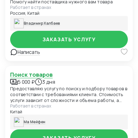
Помогу найти поставщика нужного вам товара
Работает в странах
Россия, Китай
Владимир Халбаев
ЗАКАЗАТЬ УСЛУГУ
Написать
Поиск товаров
5 000 ₽
3 дня
Предоставляю услугу по поиску и подбору товаров в
соответствии с требованиями клиента. Стоимость
услуги зависит от сложности и объема работы, а
Работает в странах
также от требуемой специализации товара.
Китай
Ма Мейфен