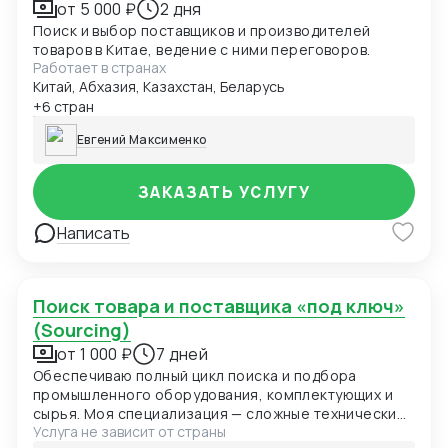
от 5 000 ₽
2 дня
Поиск и выбор поставщиков и производителей
товаров в Китае, ведение с ними переговоров.
Работает в странах
Китай, Абхазия, Казахстан, Беларусь
+6 стран
Евгений Максименко
ЗАКАЗАТЬ УСЛУГУ
Написать
Поиск товара и поставщика «под ключ»
(Sourcing)
от 1 000 ₽
7 дней
Обеспечиваю полный цикл поиска и подбора
промышленного оборудования, комплектующих и
сырья. Моя специализация — сложные технические
Услуга не зависит от страны
позиции и поиск альтернатив в обход торговых