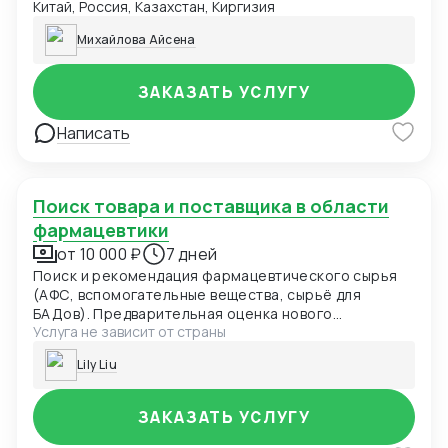
Китай, Россия, Казахстан, Киргизия
предоставление прямых контактов. Контроль
качества по запросу: проверка товара на складе с
Михайлова Айсена
фото- и видеофиксацией.
ЗАКАЗАТЬ УСЛУГУ
Написать
Поиск товара и поставщика в области
фармацевтики
от 10 000 ₽
7 дней
Поиск и рекомендация фармацевтического сырья
(АФС, вспомогательные вещества, сырьё для
БАДов). Предварительная оценка нового
Услуга не зависит от страны
поставщика. Сопровождение экскурсии на заводе.
Lily Liu
ЗАКАЗАТЬ УСЛУГУ