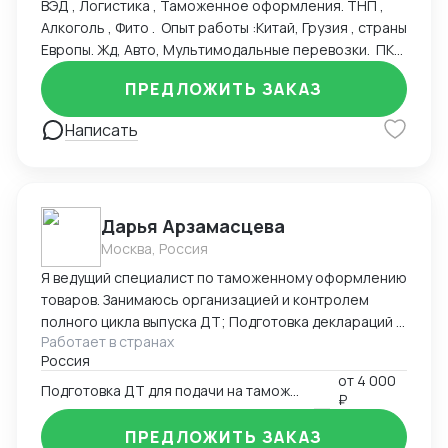
ВЭД , Логистика , Таможенное оформления. ТНП ,
Алкоголь , Фито . Опыт работы :Китай, Грузия , страны
Европы. Жд, Авто, Мультимодальные перевозки. ПКТ
, ПЛП , Владивосток , Новороссийск , жд станции
ПРЕДЛОЖИТЬ ЗАКАЗ
Москвы, авто терминалы. Альта Софт, Такса , ЛК ФТС
. ТНВЭД , Инвойс, Спецификация , Упаковочный лист
Написать
Проверка торговых марок Контракты ВЭД
Транспортные договора Складские договора
Честный знак Опыт: начальник отдела ВЭД, старший
менеджер
Дарья Арзамасцева
Москва, Россия
Я ведущий специалист по таможенному оформлению
товаров. Занимаюсь организацией и контролем
полного цикла выпуска ДТ; Подготовка деклараций в
Работает в странах
режиме экспорта ,импорта, реэкспорта
Россия
лекарственных средств и медицинский изделий, так
от
4 000
же импорт медицинского оборудования,
Подготовка ДТ для подачи на таможню
₽
таможенная процедура - таможенный склад;
заполнение КДТ. Своевременное и качественное
ПРЕДЛОЖИТЬ ЗАКАЗ