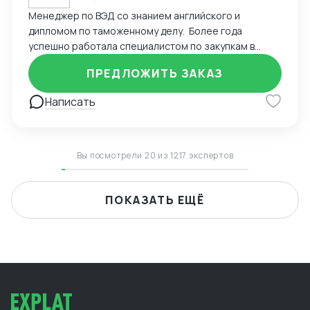
Менеджер по ВЭД со знанием английского и
дипломом по таможенному делу. Более года
успешно работала специалистом по закупкам в
удаленном режиме, осуществляя сделки с
ПРЕДЛОЖИТЬ ЗАКАЗ
поставщиками из Китая и Европы. Уверенно владею
английским языком и Excel, что позволяет
Написать
эффективно управлять сделками. Управляла
проектами с помощью CRM-системы Bitrix,
обеспечивая высокий уровень координации. Вела
деловую переписку на иностранном языке и
Вы посмотрели 20 из 1217 экспертов
успешно согласовывала поставки для клиентов.
Оптимизировала процессы взаимодействия с
иностранными партнерами, сократив время
ПОКАЗАТЬ ЕЩЁ
согласования контрактов. Рассматриваю работу
удаленного формата, к командировкам готова. Буду
рада сотрудничеству!