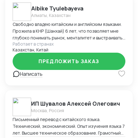
положений технологии осуществления контроля за
Aibike Tyulebayeva
соблюдением правильности заявления в ДТ на
Алматы, Казахстан
товары сведений, необходимых для целей валютного
Свободно владею китайским и английским языками.
контроля при декларировании товаров в
Прожила в КНР (Шанхай) 6 лет, что позволяет мне
электронной форме.
глубоко понимать рынок, менталитет и выстраивать
Работает в странах
эффективную коммуникацию с производителями. С
Казахстан, Китай
2020 года профессионально занимаюсь закупом и
поставками товаров из Китая. Работаю напрямую с
ПРЕДЛОЖИТЬ ЗАКАЗ
заводами-изготовителями, без посредников.
Основные направления: — промышленное
Написать
оборудование — оборудование для АЗС — КИП и ЗИП
— выдувное оборудование — зеркала, стекло и
изделия из него — комплектация дизайн-проектов
(мебель, освещение, декор) — индивидуальные
ИП Шувалов Алексей Олегович
заказы под задачи клиента Обеспечиваю полный
Москва, Россия
цикл: поиск надежного производителя →
переговоры → контроль качества → логистика →
Письменный перевод с китайского языка.
доставка до клиента Гарантирую: - прозрачность
Технический, экономический. Опыт изучения языка 7
работы - соблюдение сроков - контроль на каждом
лет. Высшее техническое образование. Грамотный