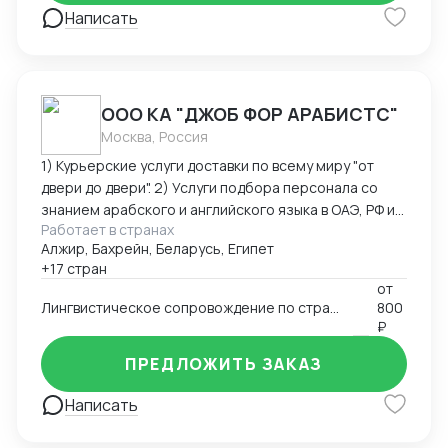
Написать
ООО КА "ДЖОБ ФОР АРАБИСТС"
Москва, Россия
1) Курьерские услуги доставки по всему миру "от
двери до двери". 2) Услуги подбора персонала со
знанием арабского и английского языка в ОАЭ, РФ и
Работает в странах
странах Ближнего Востока. 3) Услуги поиска бизнес-
Алжир, Бахрейн, Беларусь, Египет
партнеров на Ближнем Востоке 4) Услуги устного и
+17 стран
письменного перевода арабский-английский-
от
русский язык. 5) Организация и сопровождения
Лингвистическое сопровождение по странам Ближнего Востока и Северной Африки
800
бизнес-миссий и переговоров по странам Ближнего
₽
Востока и Северной Африки.
ПРЕДЛОЖИТЬ ЗАКАЗ
Написать