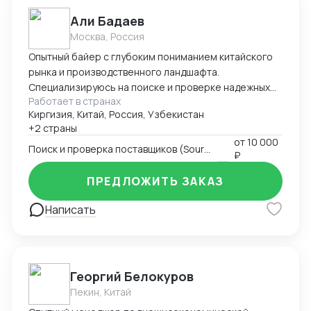
Али Бадаев
Москва, Россия
Опытный байер с глубоким пониманием китайского
рынка и производственного ландшафта.
Специализируюсь на поиске и проверке надежных
Работает в странах
поставщиков, ведении переговоров и полном
Киргизия, Китай, Россия, Узбекистан
управлении цепочкой поставок от фабрики до
+2 страны
конечного склада. Эксперт в контроле качества и
от
10 000
снижении закупочных издержек. Поиск и проверка
Поиск и проверка поставщиков (Sourcing)
₽
поставщиков: Опыт работы с B2B-платформами
(Alibaba, 1688.com, Globalsources), проведение
ПРЕДЛОЖИТЬ ЗАКАЗ
фабричных аудитов, проверка юридической
Написать
документации. Ведение переговоров: Навыки
жестких переговоров о ценах, условиях оплаты (T/T,
LC), сроках производства (MOQ, Lead Time).
Управление заказами и логистикой: Полный
контроль заказа от размещения до отгрузки
Георгий Белокуров
(сопровождение заказа, отслеживание
Пекин, Китай
производства). Знание логистических процессов