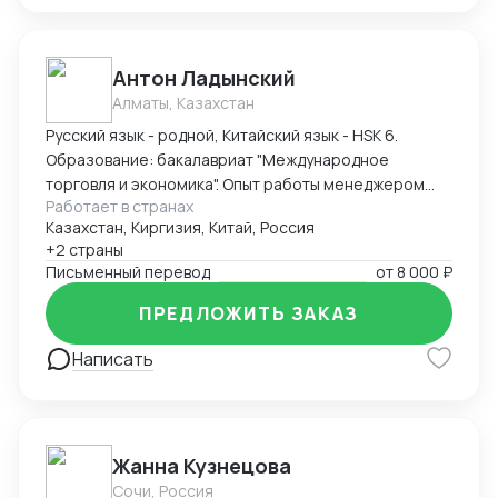
Антон Ладынский
Алматы, Казахстан
Русский язык - родной, Китайский язык - HSK 6.
Образование: бакалавриат "Международное
торговля и экономика". Опыт работы менеджером
Работает в странах
ВЭД - более 3 лет. Опыт работы экспорт с Китая в
Казахстан, Киргизия, Китай, Россия
Казахстан основного и вспомогательного
+2 страны
оборудования для металлургии, энергетики, нефте-
Письменный перевод
от
8 000 ₽
газовой отрасли и прочего. Также экспорт с
Казахстана в Китай сырьевых продукций, продуктов
ПРЕДЛОЖИТЬ ЗАКАЗ
цветной металлургии и прочее.
Написать
Жанна Кузнецова
Сочи, Россия