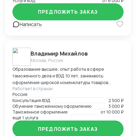
компаниях,компаниях импортерах,большой опыт
Услуги ВЭД
от
6 000 ₽
самостоятельного декларирования за печатью
ПРЕДЛОЖИТЬ ЗАКАЗ
клиента.
Написать
Владимир Михайлов
Москва, Россия
Образование высшее, опыт работы в сфере
таможенного дела и ВЭД 10 лет, занимаюсь
оформление широкой номенклатуры товаров
Работает в странах
(полный цикл ТО), консультированием,
Россия
организацией международных перевозок,
Консультация ВЭД
2 500 ₽
организацией всех операционных процессов
Обучение таможенному оформлению
3 000 ₽
связанных с импортно-экспортной деятельностью в
Таможенное оформление
от
10 000 ₽
организациях. Свободно владею английским языком.
ещё 1 услуга
Также выполню прочие интересные проекты.
ПРЕДЛОЖИТЬ ЗАКАЗ