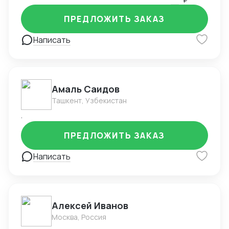
профессиональную помощь на каждом этапе
ПРЕДЛОЖИТЬ ЗАКАЗ
взаимодействия с китайскими поставщиками. Свою
работу я выполняю ответственно и качественно, с
Написать
учетом индивидуальных потребностей каждого
клиента.
Амаль Саидов
Ташкент, Узбекистан
.
ПРЕДЛОЖИТЬ ЗАКАЗ
Написать
Алексей Иванов
Москва, Россия