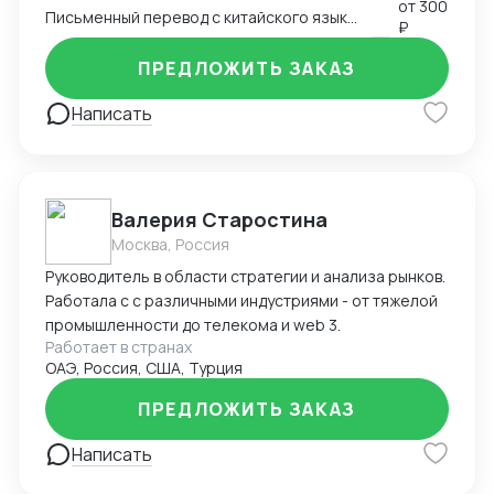
этапе - оптимизацию цены и качества Буду рада
русский вариант.
от
300
Письменный перевод с китайского языка на русский
₽
сотрудничеству на взаимовыгодных условиях!
ПРЕДЛОЖИТЬ ЗАКАЗ
Написать
Валерия Старостина
Москва, Россия
Руководитель в области стратегии и анализа рынков.
Работала с с различными индустриями - от тяжелой
промышленности до телекома и web 3.
Работает в странах
ОАЭ, Россия, США, Турция
ПРЕДЛОЖИТЬ ЗАКАЗ
Написать