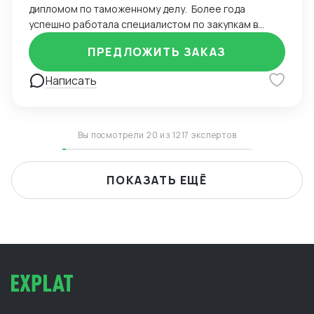
дипломом по таможенному делу. Более года
успешно работала специалистом по закупкам в
удаленном режиме, осуществляя сделки с
ПРЕДЛОЖИТЬ ЗАКАЗ
поставщиками из Китая и Европы. Уверенно владею
английским языком и Excel, что позволяет
Написать
эффективно управлять сделками. Управляла
проектами с помощью CRM-системы Bitrix,
обеспечивая высокий уровень координации. Вела
деловую переписку на иностранном языке и
Вы посмотрели 20 из 1217 экспертов
успешно согласовывала поставки для клиентов.
Оптимизировала процессы взаимодействия с
иностранными партнерами, сократив время
ПОКАЗАТЬ ЕЩЁ
согласования контрактов. Рассматриваю работу
удаленного формата, к командировкам готова. Буду
рада сотрудничеству!