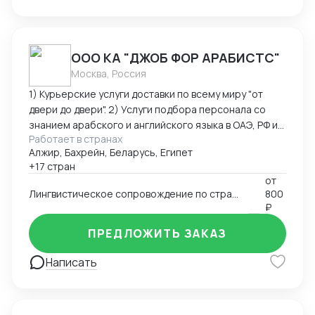
ООО КА "ДЖОБ ФОР АРАБИСТС"
Москва, Россия
1) Курьерские услуги доставки по всему миру "от
двери до двери". 2) Услуги подбора персонала со
знанием арабского и английского языка в ОАЭ, РФ и
Работает в странах
странах Ближнего Востока. 3) Услуги поиска бизнес-
Алжир, Бахрейн, Беларусь, Египет
партнеров на Ближнем Востоке 4) Услуги устного и
+17 стран
письменного перевода арабский-английский-
от
русский язык. 5) Организация и сопровождения
Лингвистическое сопровождение по странам Ближнего Востока и Северной Африки
800
бизнес-миссий и переговоров по странам Ближнего
₽
Востока и Северной Африки.
ПРЕДЛОЖИТЬ ЗАКАЗ
Написать