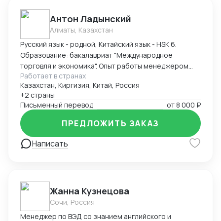
Антон Ладынский
Алматы, Казахстан
Русский язык - родной, Китайский язык - HSK 6.
Образование: бакалавриат "Международное
торговля и экономика". Опыт работы менеджером
Работает в странах
ВЭД - более 3 лет. Опыт работы экспорт с Китая в
Казахстан, Киргизия, Китай, Россия
Казахстан основного и вспомогательного
+2 страны
оборудования для металлургии, энергетики, нефте-
Письменный перевод
от
8 000 ₽
газовой отрасли и прочего. Также экспорт с
Казахстана в Китай сырьевых продукций, продуктов
ПРЕДЛОЖИТЬ ЗАКАЗ
цветной металлургии и прочее.
Написать
Жанна Кузнецова
Сочи, Россия
Менеджер по ВЭД со знанием английского и