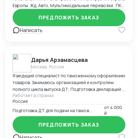
Европы. Жд, Авто, Мультимодальные перевозки. ПКТ
, ПЛП , Владивосток , Новороссийск , жд станции
ПРЕДЛОЖИТЬ ЗАКАЗ
Москвы, авто терминалы. Альта Софт, Такса , ЛК ФТС
. ТНВЭД , Инвойс, Спецификация , Упаковочный лист
Написать
Проверка торговых марок Контракты ВЭД
Транспортные договора Складские договора
Честный знак Опыт: начальник отдела ВЭД, старший
менеджер
Дарья Арзамасцева
Москва, Россия
Я ведущий специалист по таможенному оформлению
товаров. Занимаюсь организацией и контролем
полного цикла выпуска ДТ; Подготовка деклараций в
Работает в странах
режиме экспорта ,импорта, реэкспорта
Россия
лекарственных средств и медицинский изделий, так
от
4 000
же импорт медицинского оборудования,
Подготовка ДТ для подачи на таможню
₽
таможенная процедура - таможенный склад;
заполнение КДТ. Своевременное и качественное
ПРЕДЛОЖИТЬ ЗАКАЗ
составление ДТ с соблюдением таможенного
законодательства; Подбор кодов ТН ВЭД; Расчет
Написать