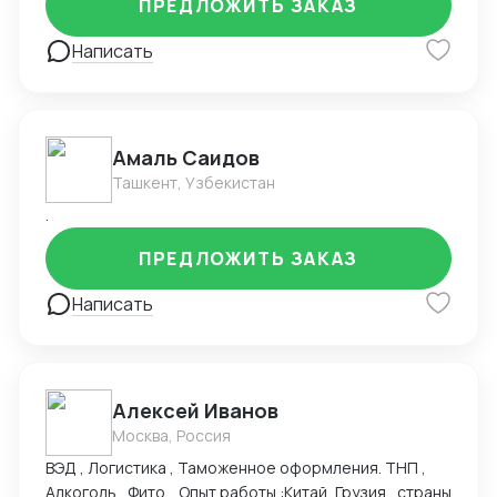
ПРЕДЛОЖИТЬ ЗАКАЗ
взаимодействия с китайскими поставщиками. Свою
работу я выполняю ответственно и качественно, с
Написать
учетом индивидуальных потребностей каждого
клиента.
Амаль Саидов
Ташкент, Узбекистан
.
ПРЕДЛОЖИТЬ ЗАКАЗ
Написать
Алексей Иванов
Москва, Россия
ВЭД , Логистика , Таможенное оформления. ТНП ,
Алкоголь , Фито . Опыт работы :Китай, Грузия , страны