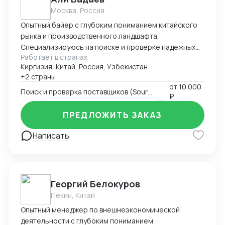
Москва, Россия
Опытный байер с глубоким пониманием китайского
рынка и производственного ландшафта.
Специализируюсь на поиске и проверке надежных
Работает в странах
поставщиков, ведении переговоров и полном
Киргизия, Китай, Россия, Узбекистан
управлении цепочкой поставок от фабрики до
+2 страны
конечного склада. Эксперт в контроле качества и
от
10 000
снижении закупочных издержек. Поиск и проверка
Поиск и проверка поставщиков (Sourcing)
₽
поставщиков: Опыт работы с B2B-платформами
(Alibaba, 1688.com, Globalsources), проведение
ПРЕДЛОЖИТЬ ЗАКАЗ
фабричных аудитов, проверка юридической
Написать
документации. Ведение переговоров: Навыки
жестких переговоров о ценах, условиях оплаты (T/T,
LC), сроках производства (MOQ, Lead Time).
Управление заказами и логистикой: Полный
контроль заказа от размещения до отгрузки
Георгий Белокуров
(сопровождение заказа, отслеживание
Пекин, Китай
производства). Знание логистических процессов
Опытный менеджер по внешнеэкономической
(EXW, FOB, CIF), работа с форвардерами,
деятельности с глубоким пониманием
таможенное оформление. Контроль качества (QC):