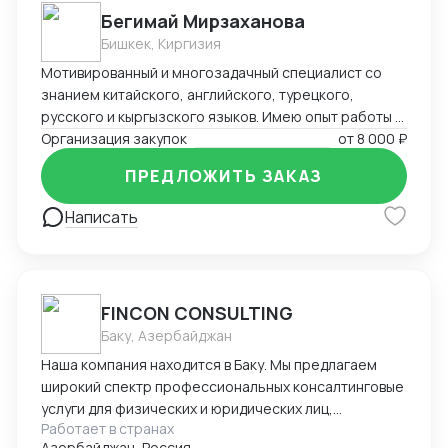
Бегимай Мирзаханова
Бишкек, Киргизия
Мотивированный и многозадачный специалист со
знанием китайского, английского, турецкого,
русского и кыргызского языков. Имею опыт работы в
сфере международных продаж, закупок и логистики.
Организация закупок
от
8 000 ₽
Быстро адаптируюсь в мультикультурной среде и
ПРЕДЛОЖИТЬ ЗАКАЗ
выстраиваю долгосрочные партнёрские отношения.
Надёжна, ответственна и стремлюсь к
Написать
профессиональному росту.
FINCON CONSULTING
Баку, Азербайджан
Наша компания находится в Баку. Мы предлагаем
широкий спектр профессиональных консалтинговые
услуги для физических и юридических лиц,
Работает в странах
предпринимателей и бизнесменов на территории
Азербайджан, Россия