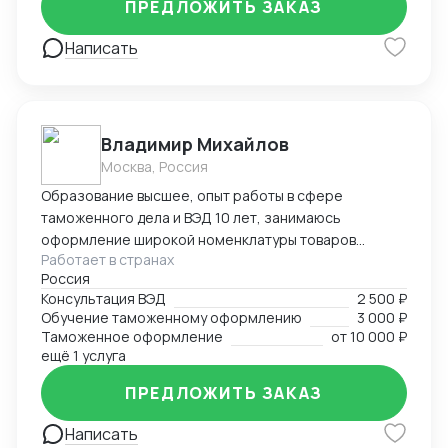
ПРЕДЛОЖИТЬ ЗАКАЗ
клиента.
Написать
Владимир Михайлов
Москва, Россия
Образование высшее, опыт работы в сфере
таможенного дела и ВЭД 10 лет, занимаюсь
оформление широкой номенклатуры товаров
Работает в странах
(полный цикл ТО), консультированием,
Россия
организацией международных перевозок,
Консультация ВЭД
2 500 ₽
организацией всех операционных процессов
Обучение таможенному оформлению
3 000 ₽
связанных с импортно-экспортной деятельностью в
Таможенное оформление
от
10 000 ₽
организациях. Свободно владею английским языком.
ещё 1 услуга
Также выполню прочие интересные проекты.
ПРЕДЛОЖИТЬ ЗАКАЗ
Написать