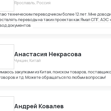
Ярославль, Россия
таю техническим переводчиком более 12 лет. Мне довод
ствлять переводы на таких проектах как Ямал СПГ, АЭС 
х промышленных и оборонных проектах на территории Рос
вод документов
елами
Анастасия Некрасова
Чунцин, Китай
имаюсь закупками из Китая, поиском товаров, поставщик
говоров и тд. Можете обращаться по любым вопросам!
Андрей Ковалев