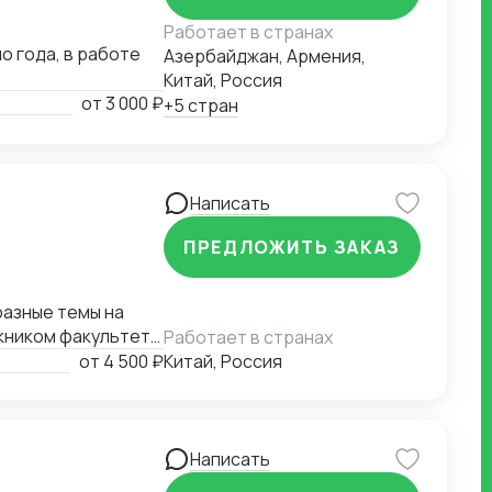
Работает в странах
о года, в работе
Азербайджан, Армения,
Китай, Россия
от
3 000 ₽
+5 стран
Написать
ПРЕДЛОЖИТЬ ЗАКАЗ
разные темы на
скником факультета
Работает в странах
 в Китае, обучаясь
от
4 500 ₽
Китай, Россия
к и в крупных
дных компаниях,
переводчика.
зволяющую очень
Написать
убокое знание