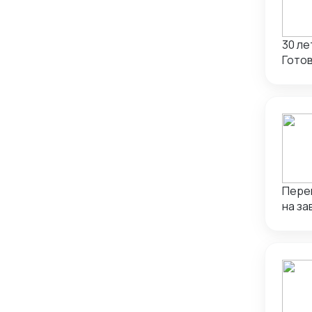
Умен
в Китае в
часов
30 ле
Готов
разов
Перев
на за