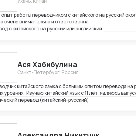
Ухань, Китай
опыт работы переводчиком с китайского на русский окол
а очень внимательна и ответственна
од с китайского на русский или английский
Ася Хабибулина
Санкт-Петербург, Россия
одчик китайского языка с большим опытом перевода на 
х уровнях. Изучаю китайский язык с 11 лет, являюсь выпу
ведения Восточного Института ДВГУ. Шесть лет прожила
ический перевод (китайский-русский)
истратуре и работая переводчиком как индивидуально, та
ских компаниях. Имею опыт работы в больших междунаро
домлена о правилах этикета и профессиональной этике 
перечисленное дало мне стабильную языковую базу, по
о схватывать и запоминать новый вокабуляр, а также гл
Александра Никитчук