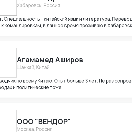
ие урегулировать конфликты интересов. ✅ Поиск постав
Хабаровск, Россия
 соответствии с Вашим запросом. Цена варьируется от количества
.
т. Специальность - китайский язык и литература. Перев
 к командировкам, в данное время проживаю в Хабаровск
ые переводы, а также к долгосрочному сотрудничеству.
Агамамед Аширов
Шанхай, Китай
одчик по всему Китаю. Опыт больше 3 лет. Не раз сопро
водах и политические тоже
ООО "ВЕНДОР"
Москва, Россия