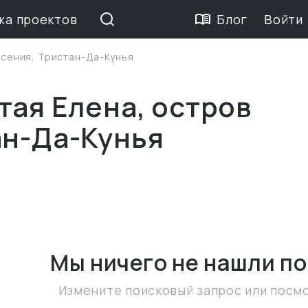
жа проектов
Блог
Войти
есения, Тристан-Да-Кунья
тая Елена, остров
ан-Да-Кунья
Мы ничего не нашли
по
Измените поисковый запрос или посм