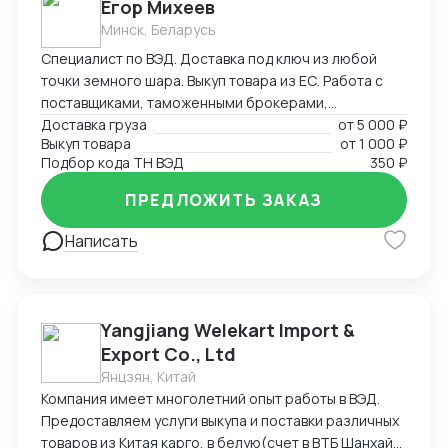
Егор Михеев
пресс-фильтры, флотационные машины и прочее).
Минск, Беларусь
Есть проверенная база производителей из Китая с
Специалист по ВЭД. Доставка под ключ из любой
качественным оборудованием.
точки земного шара. Выкуп товара из ЕС. Работа с
поставщиками, таможенными брокерами,
перевозчиками. Создание и редактирование
Доставка груза
от
5 000 ₽
Выкуп товара
от
1 000 ₽
документов (любых (прям любых)) под ваши нужды.
Подбор кода ТН ВЭД
350 ₽
ПРЕДЛОЖИТЬ ЗАКАЗ
Написать
Yangjiang Welekart Import &
Export Co., Ltd
Янцзян, Китай
Компания имеет многолетний опыт работы в ВЭД.
Предоставляем услуги выкупа и поставки различных
товаров из Китая карго, в белую(счет в ВТБ Шанхай),