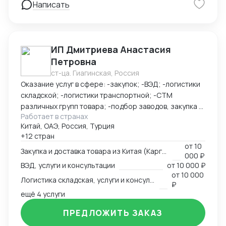
Написать
Помощь с выкупом товара: принимаем оплату на физ
счет или на юр счет ВТБ Шанхай - Доставка под ключ
(белая, серая) - Полное таможенное оформление
ИП Дмитриева Анастасия
Петровна
ст-ца. Гиагинская, Россия
Оказание услуг в сфере: -закупок; -ВЭД; -логистики
складской; -логистики транспортной; -СТМ
различных групп товара; -подбор заводов, закупка и
Работает в странах
доставка товара из Китая (КАРГО и Белый ввоз)
Китай, ОАЭ, Россия, Турция
Страны с которыми работаю по сей день: Европа,
+12 стран
США, ОАЭ, Турция, Китай, СНГ
от
10
Закупка и доставка товара из Китая (Карго и белый ввоз), услуги и консультации
000 ₽
ВЭД, услуги и консультации
от
10 000 ₽
от
10 000
Логистика складская, услуги и консультации
₽
ещё 4 услуги
ПРЕДЛОЖИТЬ ЗАКАЗ