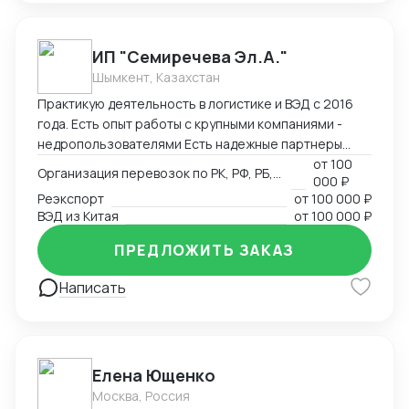
логистические цепочки через собственную сеть
партнеров в 25 странах мира. Ключевые
преимущества: Таможенное оформление под ключ
ИП "Семиречева Эл.А."
Собственный парк температурных контейнеров
Шымкент, Казахстан
Персональный менеджер 24/7 Фиксированные
Практикую деятельность в логистике и ВЭД с 2016
сроки доставки
года. Есть опыт работы с крупными компаниями -
недропользователями Есть надежные партнеры
(сертификация, таможенное офрмление, частные
от
100
Организация перевозок по РК, РФ, РБ, Европа, Китай
000 ₽
перевозчики)
Реэкспорт
от
100 000 ₽
ВЭД из Китая
от
100 000 ₽
ПРЕДЛОЖИТЬ ЗАКАЗ
Написать
Елена Ющенко
Москва, Россия