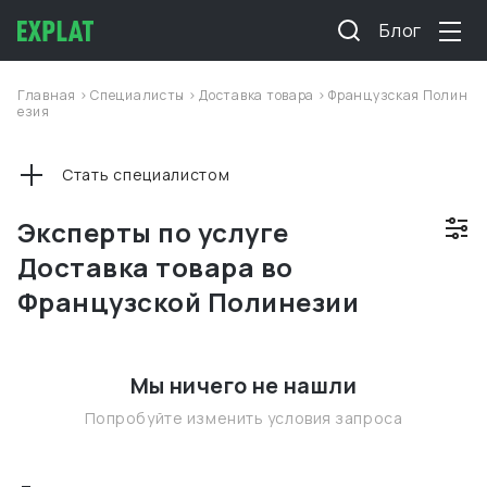
Блог
Главная
>
Специалисты
>
Доставка товара
>
Французская Полин
езия
Стать специалистом
Эксперты по услуге
Доставка товара во
Французской Полинезии
Мы ничего не нашли
Попробуйте изменить условия запроса