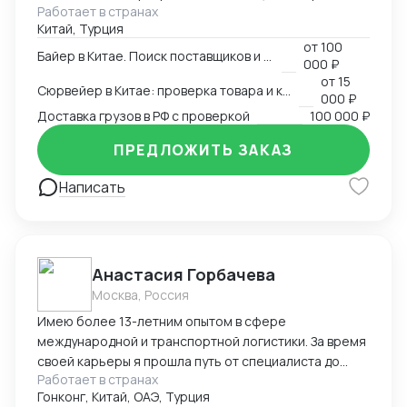
Работает в странах
оптимального способа доставки. Маршрут /
Китай, Турция
Перевозчики / Таможня Работаем официально.
от
100
Белый импорт / Документы / ЧЗ
Байер в Китае. Поиск поставщиков и товаров
000 ₽
от
15
Сюрвейер в Китае: проверка товара и контроль загрузки
000 ₽
Доставка грузов в РФ с проверкой
100 000 ₽
ПРЕДЛОЖИТЬ ЗАКАЗ
Написать
Анастасия Горбачева
Москва, Россия
Имею более 13-летним опытом в сфере
международной и транспортной логистики. За время
своей карьеры я прошла путь от специалиста до
Работает в странах
директора по логистике, успешно управляя
Гонконг, Китай, ОАЭ, Турция
сложными проектами, выводя компании на новые