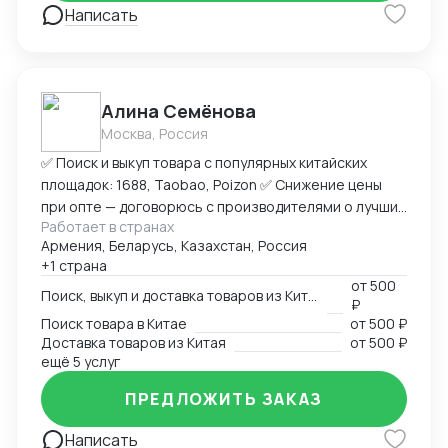
Написать
Алина Семёнова
Москва, Россия
✅ Поиск и выкуп товара с популярных китайских
площадок: 1688, Taobao, Poizon ✅ Снижение цены
при опте — договорюсь с производителями о лучших
Работает в странах
условиях ✅ Предоставлю фото- и видеоотчет перед
Армения, Беларусь, Казахстан, Россия
отправкой ✅ Надежная упаковка — минимизация
+1 страна
рисков повреждений при перевозке ✅ Доставка
от
500
товара до склада в Москву, отправка в любой город
Поиск, выкуп и доставка товаров из Китая
₽
России (ТК на выбор) ✅ Также доставлю в Армению,
Поиск товара в Китае
от
500 ₽
Беларусь, Казахстан, Кыргызстан ✅ Полное
Доставка товаров из Китая
от
500 ₽
сопровождение — от заказа до получения ➡
ещё 5 услуг
Пришлите ссылку на товар или фото, его количество,
ПРЕДЛОЖИТЬ ЗАКАЗ
и я рассчитаю стоимость доставки
Написать