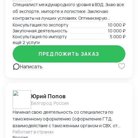
Специалист международного уровня в ВЭД. Знаю все
об экспорте, импорте и логистике. Заключаю
контракты на лучших условиях. Оптимизирую
логистику и обеспечивая скорость поставок.
Консультация по экспорту
10 000 ₽
Закупочная деятельность
10 000 ₽
Консультация по импорту
5 000 ₽
ещё 2 услуги
ПРЕДЛОЖИТЬ ЗАКАЗ
Написать
Юрий Попов
Белгород, Россия
Начинал свою деятельность со специалиста по
таможенному оформлению (оформление ГТД,
взаимодействие с таможенным органом и СВХ, от
Работает в странах
закрытия процедуры ВТТ до выпуска товара), после
Россия