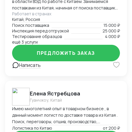
в области ВЭД по работе с Китаем. Занимаемся
поставками из Китая, начиная от поиска поставщиков
Работает в странах
и заканчивая отгрузками в Россию. Поможем найти
Китай, Россия
лучшего поставщика необходимого товара по
Поиск поставщика
15 000 ₽
предоставленному техническому заданию.
Инспекция перед отгрузкой
25 000 ₽
Работаем с разными товарными группами, как с
Тестирование образцов
4 000 ₽
товарами народного потребления, так и со
ещё 3 услуги
сложными техническими запросами по поставке и
ПРЕДЛОЖИТЬ ЗАКАЗ
сборке оборудования
Написать
Елена Ястребцова
Гуанчжоу, Китай
Имею многолетний опыт в товарном бизнесе , в
данный момент логист по доставке товара из Китая .
Поиск, переговоры, отшив, производство,
траспортировка , аналитика товара под клиента.
Логистика по Китаю
от
200 ₽