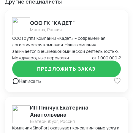
Другие специалисты
ООО ГК "КАДЕТ"
Москва, Россия
ООО Группа Компаний «Кадет» – современная
логистическая компания. Наша компания
занимается внешнеэкономической деятельностью
на протяжении 21 года. За это время компания
Международные перевозки
от
1 000 000 ₽
накопила богатый опыт в ведении внешнеторговых
ПРЕДЛОЖИТЬ ЗАКАЗ
сделок, организации мультимодальных
международных перевозок (авто, море, авиа, ж/д).
Написать
Наш подход – решение поставленных задач и
составление оптимальных логистических цепочек с
минимальными издержками.
ИП Пинчук Екатерина
Анатольевна
Екатеринбург, Россия
Компания SinoPort оказывает консалтинговые услуги