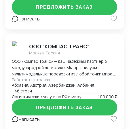
Любые товары, выбор маршрутов, отсрочки
ПРЕДЛОЖИТЬ ЗАКАЗ
платежей , выбор способа оплаты , документация.
Написать
ООО "КОМПАС ТРАНС"
Москва, Россия
ООО «Компас Транс» — ваш надежный партнер в
международной логистике Мы организуем
мультимодальные перевозки из любой точки мира с
Работает в странах
полным таможенным сопровождением.
Абхазия, Австрия, Азербайджан, Албания
Предоставляем комплекс складских услуг в
+46 стран
ключевых логистических хабах Европы, Азии и
Логистические услуги по РФ и миру
100 000 ₽
России. Специализируемся на перевозках
температурных грузов с гарантированным
ПРЕДЛОЖИТЬ ЗАКАЗ
соблюдением режима. Обеспечиваем доставку
сборных и генеральных грузов с ежедневным
Написать
мониторингом. Выстраиваем эффективные