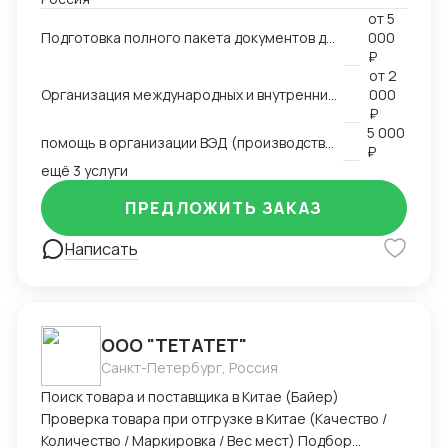
работал руководителем предприятия (полный цикл
от
5
таможенного оформления, оптовые продажи всё
Подготовка полного пакета документов для экспортно-импортных поставок
000
делал сам), работал с логистическими компаниями,
₽
общался с поставщиками, прорабатывали различные
от
2
схемы доставки (очень сложные включая мед
Организация международных и внутренних перевозок всеми видами транспорта
000
оборудование), работал с разными странами,
₽
5 000
сейчас в основном работаю с Китаем и Турцией.
помощь в организации ВЭД (производство, продажи)
₽
Возил различные группы товаров. Участвую в
ещё 3 услуги
различных семинарах и выставках.
ПРЕДЛОЖИТЬ ЗАКАЗ
Написать
ООО "ТЕТАТЕТ"
Санкт-Петербург, Россия
Поиск товара и поставщика в Китае (Байер)
Проверка товара при отгрузке в Китае (Качество /
Количество / Маркировка / Вес мест) Подбор