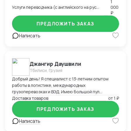
1
и английском • Управление партнёрскими
Услуги переводчика (с английского на русский и с русского на английский)
000
отношениями и развитие клиентской базы •
₽
Глубокое знание китайского рынка и менталитета
ПРЕДЛОЖИТЬ ЗАКАЗ
Написать
Джангир Даушвили
Тбилиси, Грузия
Добрый день! Я специалист с 13-летним опытом
работы в логистике, международных
грузоперевозках и ВЭД. Имею большой пул
контрагентов, логистов и экспедиторов по всему
Доставка товаров
от
1 ₽
миру и России. Доставлю Ваш груз из любой точки
ПРЕДЛОЖИТЬ ЗАКАЗ
мира любым видом транспорта, оптимизирую Ваши
расходы на логистику и растаможку, а также помогу
Написать
с оплатой за товар зарубеж, если необходимо.
Владею английским, французским и персидским