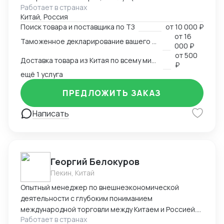
Работает в странах
под ключ. Помогаем с оформлением различных
Китай, Россия
сертификатов на территории КНР. В частности, из
Поиск товара и поставщика по ТЗ
от
10 000 ₽
за территориального расположения компании,
от
16
Таможенное декларирование вашего товара в Китае
специализируемся на кухонной утвари, ножах,
000 ₽
режущих предметах: ножницы, секаторы,
от
500
Доставка товара из Китая по всему миру
маникюрные металлические инструменты и т.п.;
₽
стоматологических металлических инструментах.
ещё 1 услуга
ПРЕДЛОЖИТЬ ЗАКАЗ
Написать
Георгий Белокуров
Пекин, Китай
Опытный менеджер по внешнеэкономической
деятельности с глубоким пониманием
международной торговли между Китаем и Россией.
Работает в странах
Более 8 лет практического опыта в сфере импорта,