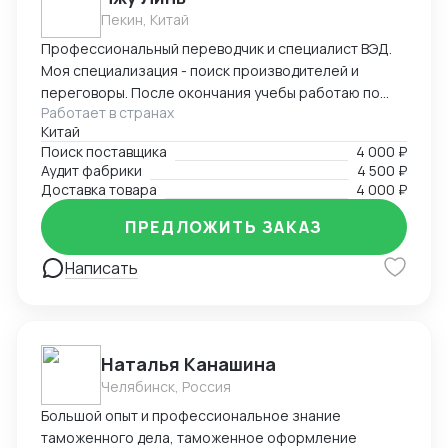
Пекин, Китай
Профессиональный переводчик и специалист ВЭД.
Моя специализация - поиск производителей и
переговоры. После окончания учебы работаю по
Работает в странах
специальности, имею большой опыт работы с
Китай
китайскими производителями, транспортными
Поиск поставщика
4 000 ₽
компаниями, таможней. Была представителем
Аудит фабрики
4 500 ₽
нескольких российских компаний в Китае, также
Доставка товара
4 000 ₽
имею опыт работы на китайском производственном
предприятии. Оказываю услуги представителя в
ПРЕДЛОЖИТЬ ЗАКАЗ
Китае: поиск производителей, контроль качества,
Написать
доставка. С моей помощью вы гарантировано
найдете лучшие предложения на китайском рынке!
Наталья Канашина
Челябинск, Россия
Большой опыт и профессиональное знание
таможенного дела, таможенное оформление