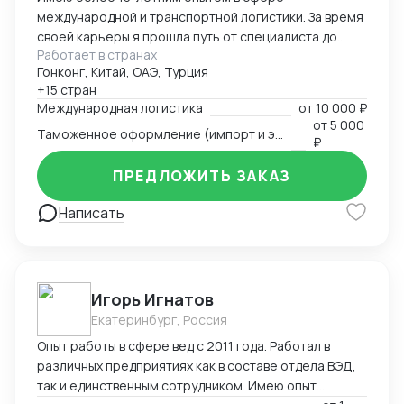
международной и транспортной логистики. За время
своей карьеры я прошла путь от специалиста до
Работает в странах
директора по логистике, успешно управляя
Гонконг, Китай, ОАЭ, Турция
сложными проектами, выводя компании на новые
+15 стран
рынки и оптимизируя логистические процессы для
Международная логистика
от
10 000 ₽
повышения эффективности и снижения издержек.
от
5 000
Таможенное оформление (импорт и экспорт)
Специализируюсь на организации перевозок любым
₽
видом транспорта (автомобильный, авиационный,
ПРЕДЛОЖИТЬ ЗАКАЗ
морской, железнодорожный, мультимодальные
схемы), таможенном оформлении и реализации
Написать
решений в условиях ограничений. За годы работы
вывела на новый уровень такие направления, как
доставка в регионы Крайнего Севера, страны
Африки, Южную Америку и Ближний Восток. Мне
удалось создать эффективную команду логистов,
Игорь Игнатов
внедрить современные технологии управления
Екатеринбург, Россия
проектами и документооборотом, а также
Опыт работы в сфере вед с 2011 года. Работал в
сохранить стабильность бизнеса в условиях
различных предприятиях как в составе отдела ВЭД,
внешних ограничений, сохранив 90% клиентской
так и единственным сотрудником. Имею опыт
базы. Я умею находить нестандартные решения