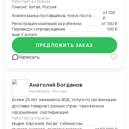
Работает в странах
узконаправленных выставок - Провел около 1000
Гонконг, Китай, Россия
деловых переговоров от поставщика молотков до
от
100
уровня Форбс на тему инфраструктурных инвестиций
Анализ рынка поставщиков, поиск поставщика
₽
на десятки млрд долларов Имею огромную
Регистрация компаний за рубежом
от
100 ₽
контактную базу: - поставщики всех направлений; -
Перевод и сопровождение
100 ₽
торговые компании, работающие по параллельному
ещё 3 услуги
импорту; - профессиональные и производственные
ПРЕДЛОЖИТЬ ЗАКАЗ
ассоциации; - главы локальных отделений банков; -
частные фенчурные фонды; - сотрудники фонда
Написать
"Один пояс - один путь"; - переводчики в каждом
городе со свободным китайским и русским и многие
другие.
Анатолий Богданов
Челябинск, Россия
Более 25 лет занимаюсь ВЭД. Услуги по организации
доставки товаров с разных стран, таможенное
оформление, сертификация.
Работает в странах
Индия, Киргизия, Китай, Узбекистан