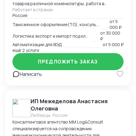
товаров различной номенклатуры, работа в
Работает в странах
компаниях - таможенного перевозчика и
Россия
таможенного представителя, владельца склада
от
5
временного хранения и таможенного
Таможенное оформление(ТО), консультации по вопросам ТО
000 ₽
представителя.
от
30 000
Логистика экспорт и импорт под ключ
₽
Автоматизации для ВЭД
от
5 000 ₽
ещё 2 услуги
ПРЕДЛОЖИТЬ ЗАКАЗ
Написать
ИП Межеделова Анастасия
Олеговна
Люберцы, Россия
Консалтинговое агентство MM Log&Consult
специализируется на сопровождении
внешнеэкономической деятельности для