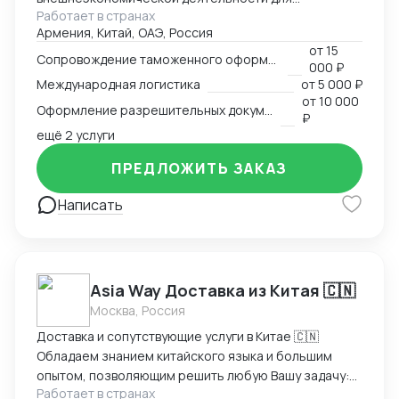
Работает в странах
участников международного рынка из России и
Армения, Китай, ОАЭ, Россия
Армении. Наш опыт в сфере ВЭД более 13 лет
от
15
позволяет нам оказывать качественные
Сопровождение таможенного оформления груза
000 ₽
консалтинговые услуги для компаний, решивших
Международная логистика
от
5 000 ₽
выйти на международный рынок. MM Log&Consult
от
10 000
Оформление разрешительных документов
поможет организовать международный бизнес в
₽
Вашей компании в требуемых масштабах: -
ещё 2 услуги
организация и внедрение ВЭД с нуля; -
ПРЕДЛОЖИТЬ ЗАКАЗ
консультирование и разработка стратегии
внедрения ВЭД в компанию силами заказчика; -
Написать
сопровождение международной сделки разово или
на постоянной основе.
Asia Way Доставка из Китая 🇨🇳
Москва, Россия
Доставка и сопутствующие услуги в Китае 🇨🇳
Обладаем знанием китайского языка и большим
опытом, позволяющим решить любую Вашу задачу:
Работает в странах
доставка, оплата, инспекция на фабрики и прочее,