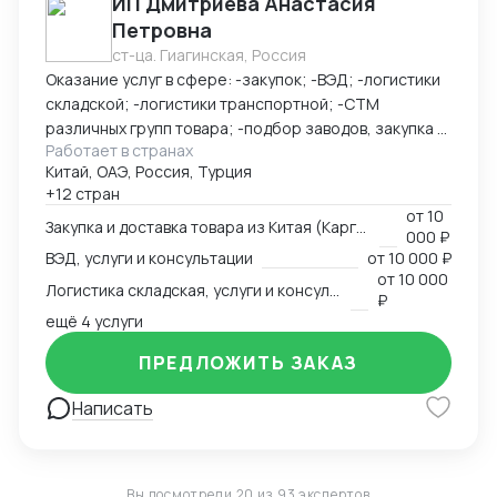
ИП Дмитриева Анастасия
Петровна
ст-ца. Гиагинская, Россия
Оказание услуг в сфере: -закупок; -ВЭД; -логистики
складской; -логистики транспортной; -СТМ
различных групп товара; -подбор заводов, закупка и
Работает в странах
доставка товара из Китая (КАРГО и Белый ввоз)
Китай, ОАЭ, Россия, Турция
Страны с которыми работаю по сей день: Европа,
+12 стран
США, ОАЭ, Турция, Китай, СНГ
от
10
Закупка и доставка товара из Китая (Карго и белый ввоз), услуги и консультации
000 ₽
ВЭД, услуги и консультации
от
10 000 ₽
от
10 000
Логистика складская, услуги и консультации
₽
ещё 4 услуги
ПРЕДЛОЖИТЬ ЗАКАЗ
Написать
Вы посмотрели 20 из 93 экспертов