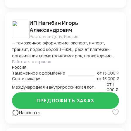
ИП Нагибин Игорь
Александрович
Ростов-на-Дону, Россия
— таможенное оформление: экспорт, импорт,
транзит, подбор кодов ТНВЭД, расчет платежей,
организация досмотров/осмотров, прохождение
Работает в странах
доп. проверок, возврат обеспечения; — логистика:
Россия
авто, авиа, морской транспорт, ж/д; — консалтинг
Таможенное оформление
от
15 000 ₽
и сопровождение по таможенным процедурам,
Сертификация
от
13 000 ₽
валютному контролю и бухгалтерии;
от
1
Международная и внутрироссийская логистика (мультимодальная)
— бухгалтерский аутсорсинг; — получение
000 ₽
разрешительной документации: сертификаты,
ПРЕДЛОЖИТЬ ЗАКАЗ
разрешения.
Написать