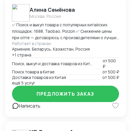
Алина Семёнова
Москва, Россия
✅ Поиск и выкуп товара с популярных китайских
площадок: 1688, Taobao, Poizon ✅ Снижение цены
при опте — договорюсь с производителями о лучших
Работает в странах
условиях ✅ Предоставлю фото- и видеоотчет перед
Армения, Беларусь, Казахстан, Россия
отправкой ✅ Надежная упаковка — минимизация
+1 страна
рисков повреждений при перевозке ✅ Доставка
от
500
товара до склада в Москву, отправка в любой город
Поиск, выкуп и доставка товаров из Китая
₽
России (ТК на выбор) ✅ Также доставлю в Армению,
Поиск товара в Китае
от
500 ₽
Беларусь, Казахстан, Кыргызстан ✅ Полное
Доставка товаров из Китая
от
500 ₽
сопровождение — от заказа до получения ➡
ещё 5 услуг
Пришлите ссылку на товар или фото, его количество,
ПРЕДЛОЖИТЬ ЗАКАЗ
и я рассчитаю стоимость доставки
Написать