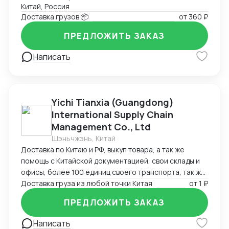
Китай, Россия
работаем по договору
Доставка грузов 📦
от
360 ₽
ПРЕДЛОЖИТЬ ЗАКАЗ
Написать
Yichi Tianxia (Guangdong)
International Supply Chain
Management Co., Ltd
Шэньчжэнь, Китай
Доставка по Китаю и РФ, выкуп товара, а так же
помощь с Китайской документацией, свои склады и
офисы, более 100 единиц своего транспорта, так же
можем помочь с поиском поставщиков
Доставка груза из любой точки Китая
от
1 ₽
ПРЕДЛОЖИТЬ ЗАКАЗ
Написать