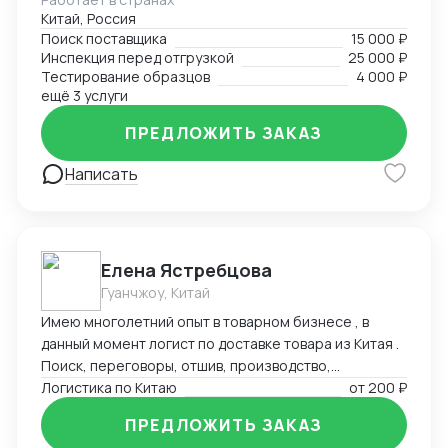
и заканчивая отгрузками в Россию. Поможем найти
Китай, Россия
лучшего поставщика необходимого товара по
Поиск поставщика
15 000 ₽
предоставленному техническому заданию.
Инспекция перед отгрузкой
25 000 ₽
Работаем с разными товарными группами, как с
Тестирование образцов
4 000 ₽
товарами народного потребления, так и со
ещё 3 услуги
сложными техническими запросами по поставке и
ПРЕДЛОЖИТЬ ЗАКАЗ
сборке оборудования
Написать
Елена Ястребцова
Гуанчжоу, Китай
Имею многолетний опыт в товарном бизнесе , в
данный момент логист по доставке товара из Китая .
Поиск, переговоры, отшив, производство,
траспортировка , аналитика товара под клиента.
Логистика по Китаю
от
200 ₽
Любые товары, выбор маршрутов, отсрочки
ПРЕДЛОЖИТЬ ЗАКАЗ
платежей , выбор способа оплаты , документация.