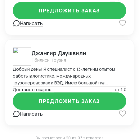
Глубокое знание китайского рынка и менталитета
ПРЕДЛОЖИТЬ ЗАКАЗ
Написать
Джангир Даушвили
Тбилиси, Грузия
Добрый день! Я специалист с 13-летним опытом
работы в логистике, международных
грузоперевозках и ВЭД. Имею большой пул
контрагентов, логистов и экспедиторов по всему
Доставка товаров
от
1 ₽
миру и России. Доставлю Ваш груз из любой точки
ПРЕДЛОЖИТЬ ЗАКАЗ
мира любым видом транспорта, оптимизирую Ваши
расходы на логистику и растаможку, а также помогу
Написать
с оплатой за товар зарубеж, если необходимо.
Владею английским, французским и персидским
языками.
Вы посмотрели 20 из 93 экспертов