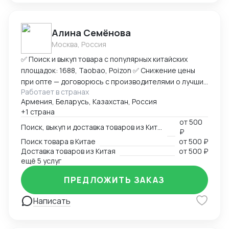
Алина Семёнова
Москва, Россия
✅ Поиск и выкуп товара с популярных китайских
площадок: 1688, Taobao, Poizon ✅ Снижение цены
при опте — договорюсь с производителями о лучших
Работает в странах
условиях ✅ Предоставлю фото- и видеоотчет перед
Армения, Беларусь, Казахстан, Россия
отправкой ✅ Надежная упаковка — минимизация
+1 страна
рисков повреждений при перевозке ✅ Доставка
от
500
товара до склада в Москву, отправка в любой город
Поиск, выкуп и доставка товаров из Китая
₽
России (ТК на выбор) ✅ Также доставлю в Армению,
Поиск товара в Китае
от
500 ₽
Беларусь, Казахстан, Кыргызстан ✅ Полное
Доставка товаров из Китая
от
500 ₽
сопровождение — от заказа до получения ➡
ещё 5 услуг
Пришлите ссылку на товар или фото, его количество,
ПРЕДЛОЖИТЬ ЗАКАЗ
и я рассчитаю стоимость доставки
Написать