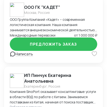
ООО ГК "КАДЕТ"
Москва, Россия
ООО Группа Компаний «Кадет» – современная
логистическая компания. Наша компания
занимается внешнеэкономической деятельностью
на протяжении 21 года. За это время компания
Международные перевозки
от
1 000 000 ₽
накопила богатый опыт в ведении внешнеторговых
ПРЕДЛОЖИТЬ ЗАКАЗ
сделок, организации мультимодальных
международных перевозок (авто, море, авиа, ж/д).
Написать
Наш подход – решение поставленных задач и
составление оптимальных логистических цепочек с
минимальными издержками.
ИП Пинчук Екатерина
Анатольевна
Екатеринбург, Россия
Компания SinoPort оказывает консалтинговые услуги
в области ВЭД по работе с Китаем. Занимаемся
поставками из Китая, начиная от поиска поставщиков
Работает в странах