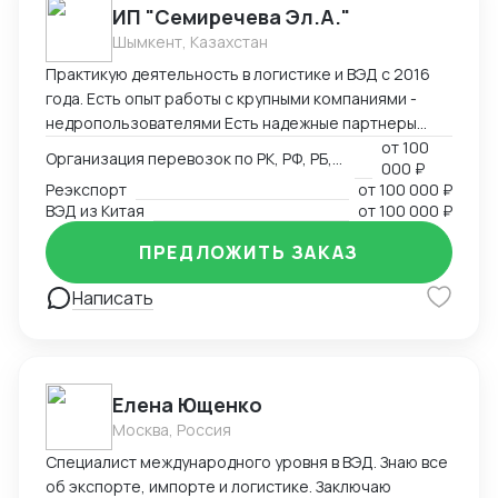
преимущества: Таможенное оформление под ключ
ИП "Семиречева Эл.А."
Собственный парк температурных контейнеров
Шымкент, Казахстан
Персональный менеджер 24/7 Фиксированные
Практикую деятельность в логистике и ВЭД с 2016
сроки доставки
года. Есть опыт работы с крупными компаниями -
недропользователями Есть надежные партнеры
(сертификация, таможенное офрмление, частные
от
100
Организация перевозок по РК, РФ, РБ, Европа, Китай
000 ₽
перевозчики)
Реэкспорт
от
100 000 ₽
ВЭД из Китая
от
100 000 ₽
ПРЕДЛОЖИТЬ ЗАКАЗ
Написать
Елена Ющенко
Москва, Россия
Специалист международного уровня в ВЭД. Знаю все
об экспорте, импорте и логистике. Заключаю