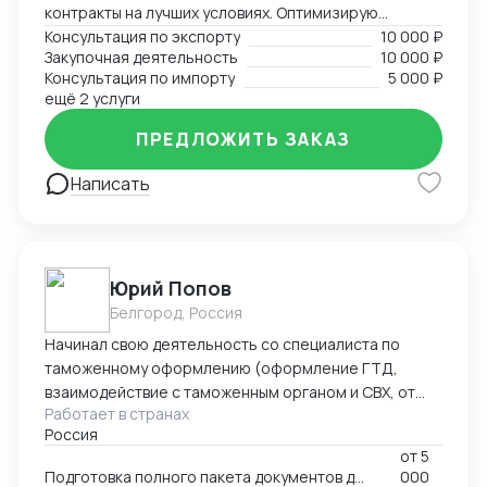
контракты на лучших условиях. Оптимизирую
логистику и обеспечивая скорость поставок.
Консультация по экспорту
10 000 ₽
Закупочная деятельность
10 000 ₽
Консультация по импорту
5 000 ₽
ещё 2 услуги
ПРЕДЛОЖИТЬ ЗАКАЗ
Написать
Юрий Попов
Белгород, Россия
Начинал свою деятельность со специалиста по
таможенному оформлению (оформление ГТД,
взаимодействие с таможенным органом и СВХ, от
Работает в странах
закрытия процедуры ВТТ до выпуска товара), после
Россия
работал руководителем предприятия (полный цикл
от
5
таможенного оформления, оптовые продажи всё
Подготовка полного пакета документов для экспортно-импортных поставок
000