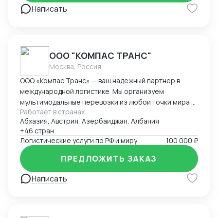
Написать
ООО "КОМПАС ТРАНС"
Москва, Россия
ООО «Компас Транс» — ваш надежный партнер в
международной логистике Мы организуем
мультимодальные перевозки из любой точки мира с
Работает в странах
полным таможенным сопровождением.
Абхазия, Австрия, Азербайджан, Албания
Предоставляем комплекс складских услуг в
+46 стран
ключевых логистических хабах Европы, Азии и
Логистические услуги по РФ и миру
100 000 ₽
России. Специализируемся на перевозках
температурных грузов с гарантированным
ПРЕДЛОЖИТЬ ЗАКАЗ
соблюдением режима. Обеспечиваем доставку
сборных и генеральных грузов с ежедневным
Написать
мониторингом. Выстраиваем эффективные
логистические цепочки через собственную сеть
партнеров в 25 странах мира. Ключевые