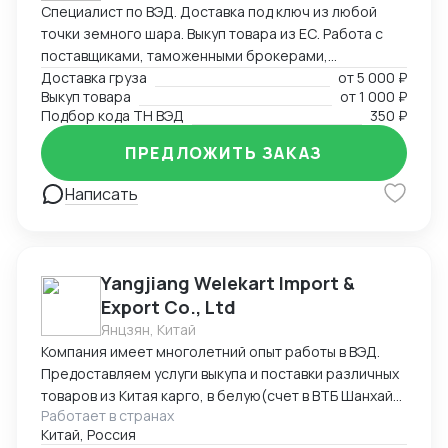
Специалист по ВЭД. Доставка под ключ из любой
качественным оборудованием.
точки земного шара. Выкуп товара из ЕС. Работа с
поставщиками, таможенными брокерами,
перевозчиками. Создание и редактирование
Доставка груза
от
5 000 ₽
Выкуп товара
от
1 000 ₽
документов (любых (прям любых)) под ваши нужды.
Подбор кода ТН ВЭД
350 ₽
ПРЕДЛОЖИТЬ ЗАКАЗ
Написать
Yangjiang Welekart Import &
Export Co., Ltd
Янцзян, Китай
Компания имеет многолетний опыт работы в ВЭД.
Предоставляем услуги выкупа и поставки различных
товаров из Китая карго, в белую(счет в ВТБ Шанхай),
Работает в странах
под ключ. Помогаем с оформлением различных
Китай, Россия
сертификатов на территории КНР. В частности, из