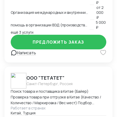
делал сам), работал с логистическими компаниями,
₽
общался с поставщиками, прорабатывали различные
от
2
схемы доставки (очень сложные включая мед
Организация международных и внутренних перевозок всеми видами транспорта
000
оборудование), работал с разными странами,
₽
5 000
сейчас в основном работаю с Китаем и Турцией.
помощь в организации ВЭД (производство, продажи)
₽
Возил различные группы товаров. Участвую в
ещё 3 услуги
различных семинарах и выставках.
ПРЕДЛОЖИТЬ ЗАКАЗ
Написать
ООО "ТЕТАТЕТ"
Санкт-Петербург, Россия
Поиск товара и поставщика в Китае (Байер)
Проверка товара при отгрузке в Китае (Качество /
Количество / Маркировка / Вес мест) Подбор
Работает в странах
оптимального способа доставки. Маршрут /
Китай, Турция
Перевозчики / Таможня Работаем официально.