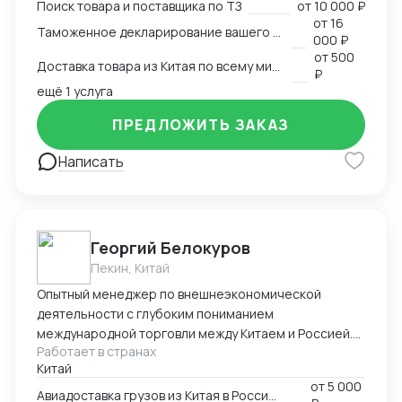
Поиск товара и поставщика по ТЗ
от
10 000 ₽
за территориального расположения компании,
от
16
Таможенное декларирование вашего товара в Китае
специализируемся на кухонной утвари, ножах,
000 ₽
режущих предметах: ножницы, секаторы,
от
500
Доставка товара из Китая по всему миру
маникюрные металлические инструменты и т.п.;
₽
стоматологических металлических инструментах.
ещё 1 услуга
ПРЕДЛОЖИТЬ ЗАКАЗ
Написать
Георгий Белокуров
Пекин, Китай
Опытный менеджер по внешнеэкономической
деятельности с глубоким пониманием
международной торговли между Китаем и Россией.
Работает в странах
Более 8 лет практического опыта в сфере импорта,
Китай
экспорта и логистики, включая полное
от
5 000
сопровождение сделок «под ключ» — от поиска
Авиадоставка грузов из Китая в Россию и СНГ