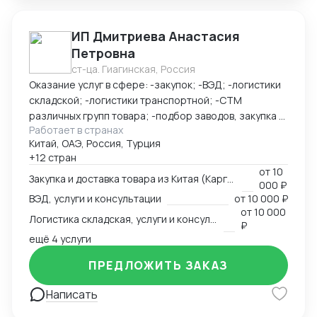
(белая, серая) - Полное таможенное оформление
ИП Дмитриева Анастасия
Петровна
ст-ца. Гиагинская, Россия
Оказание услуг в сфере: -закупок; -ВЭД; -логистики
складской; -логистики транспортной; -СТМ
различных групп товара; -подбор заводов, закупка и
Работает в странах
доставка товара из Китая (КАРГО и Белый ввоз)
Китай, ОАЭ, Россия, Турция
Страны с которыми работаю по сей день: Европа,
+12 стран
США, ОАЭ, Турция, Китай, СНГ
от
10
Закупка и доставка товара из Китая (Карго и белый ввоз), услуги и консультации
000 ₽
ВЭД, услуги и консультации
от
10 000 ₽
от
10 000
Логистика складская, услуги и консультации
₽
ещё 4 услуги
ПРЕДЛОЖИТЬ ЗАКАЗ
Написать