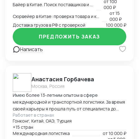
от
100
Белый импорт / Документы / ЧЗ
Байер в Китае. Поиск поставщиков и товаров
000 ₽
от
15
Сюрвейер в Китае: проверка товара и контроль загрузки
000 ₽
Доставка грузов в РФ с проверкой
100 000 ₽
ПРЕДЛОЖИТЬ ЗАКАЗ
Написать
Анастасия Горбачева
Москва, Россия
Имею более 13-летним опытом в сфере
международной и транспортной логистики. За время
своей карьеры я прошла путь от специалиста до
Работает в странах
директора по логистике, успешно управляя
Гонконг, Китай, ОАЭ, Турция
сложными проектами, выводя компании на новые
+15 стран
рынки и оптимизируя логистические процессы для
Международная логистика
от
10 000 ₽
повышения эффективности и снижения издержек.