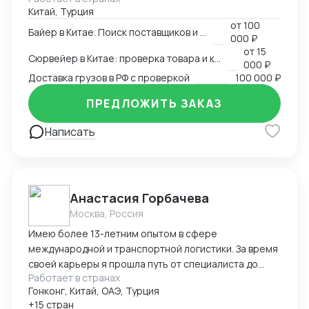
Китай, Турция
Перевозчики / Таможня Работаем официально.
от
100
Белый импорт / Документы / ЧЗ
Байер в Китае. Поиск поставщиков и товаров
000 ₽
от
15
Сюрвейер в Китае: проверка товара и контроль загрузки
000 ₽
Доставка грузов в РФ с проверкой
100 000 ₽
ПРЕДЛОЖИТЬ ЗАКАЗ
Написать
Анастасия Горбачева
Москва, Россия
Имею более 13-летним опытом в сфере
международной и транспортной логистики. За время
своей карьеры я прошла путь от специалиста до
Работает в странах
директора по логистике, успешно управляя
Гонконг, Китай, ОАЭ, Турция
сложными проектами, выводя компании на новые
+15 стран