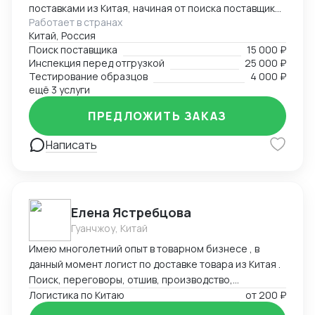
поставками из Китая, начиная от поиска поставщиков
Работает в странах
и заканчивая отгрузками в Россию. Поможем найти
Китай, Россия
лучшего поставщика необходимого товара по
Поиск поставщика
15 000 ₽
предоставленному техническому заданию.
Инспекция перед отгрузкой
25 000 ₽
Работаем с разными товарными группами, как с
Тестирование образцов
4 000 ₽
товарами народного потребления, так и со
ещё 3 услуги
сложными техническими запросами по поставке и
ПРЕДЛОЖИТЬ ЗАКАЗ
сборке оборудования
Написать
Елена Ястребцова
Гуанчжоу, Китай
Имею многолетний опыт в товарном бизнесе , в
данный момент логист по доставке товара из Китая .
Поиск, переговоры, отшив, производство,
траспортировка , аналитика товара под клиента.
Логистика по Китаю
от
200 ₽
Любые товары, выбор маршрутов, отсрочки