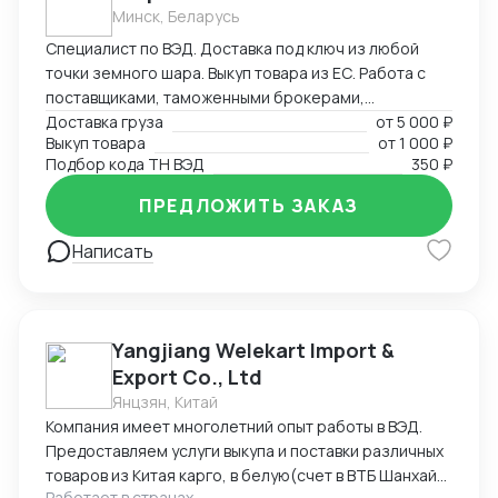
пресс-фильтры, флотационные машины и прочее).
Минск, Беларусь
Есть проверенная база производителей из Китая с
Специалист по ВЭД. Доставка под ключ из любой
качественным оборудованием.
точки земного шара. Выкуп товара из ЕС. Работа с
поставщиками, таможенными брокерами,
перевозчиками. Создание и редактирование
Доставка груза
от
5 000 ₽
Выкуп товара
от
1 000 ₽
документов (любых (прям любых)) под ваши нужды.
Подбор кода ТН ВЭД
350 ₽
ПРЕДЛОЖИТЬ ЗАКАЗ
Написать
Yangjiang Welekart Import &
Export Co., Ltd
Янцзян, Китай
Компания имеет многолетний опыт работы в ВЭД.
Предоставляем услуги выкупа и поставки различных
товаров из Китая карго, в белую(счет в ВТБ Шанхай),
Работает в странах