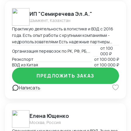
партнеров в 25 странах мира. Ключевые
преимущества: Таможенное оформление под ключ
ИП "Семиречева Эл.А."
Собственный парк температурных контейнеров
Шымкент, Казахстан
Персональный менеджер 24/7 Фиксированные
Практикую деятельность в логистике и ВЭД с 2016
сроки доставки
года. Есть опыт работы с крупными компаниями -
недропользователями Есть надежные партнеры
(сертификация, таможенное офрмление, частные
от
100
Организация перевозок по РК, РФ, РБ, Европа, Китай
000 ₽
перевозчики)
Реэкспорт
от
100 000 ₽
ВЭД из Китая
от
100 000 ₽
ПРЕДЛОЖИТЬ ЗАКАЗ
Написать
Елена Ющенко
Москва, Россия
Специалист международного уровня в ВЭД. Знаю все