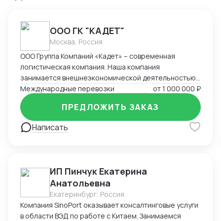
ООО ГК "КАДЕТ"
Москва, Россия
ООО Группа Компаний «Кадет» – современная
логистическая компания. Наша компания
занимается внешнеэкономической деятельностью
на протяжении 21 года. За это время компания
Международные перевозки
от
1 000 000 ₽
накопила богатый опыт в ведении внешнеторговых
ПРЕДЛОЖИТЬ ЗАКАЗ
сделок, организации мультимодальных
международных перевозок (авто, море, авиа, ж/д).
Написать
Наш подход – решение поставленных задач и
составление оптимальных логистических цепочек с
минимальными издержками.
ИП Пинчук Екатерина
Анатольевна
Екатеринбург, Россия
Компания SinoPort оказывает консалтинговые услуги
в области ВЭД по работе с Китаем. Занимаемся