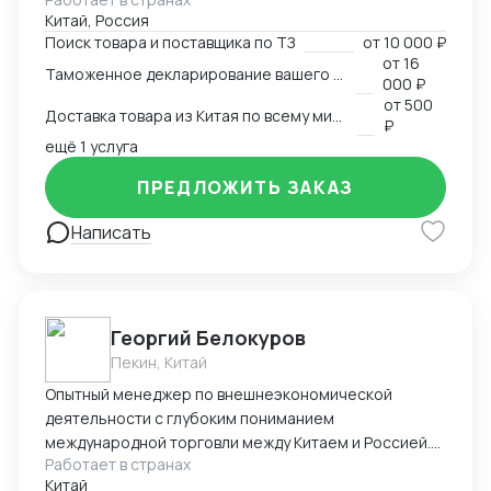
под ключ. Помогаем с оформлением различных
Китай, Россия
сертификатов на территории КНР. В частности, из
Поиск товара и поставщика по ТЗ
от
10 000 ₽
за территориального расположения компании,
от
16
Таможенное декларирование вашего товара в Китае
специализируемся на кухонной утвари, ножах,
000 ₽
режущих предметах: ножницы, секаторы,
от
500
Доставка товара из Китая по всему миру
маникюрные металлические инструменты и т.п.;
₽
стоматологических металлических инструментах.
ещё 1 услуга
ПРЕДЛОЖИТЬ ЗАКАЗ
Написать
Георгий Белокуров
Пекин, Китай
Опытный менеджер по внешнеэкономической
деятельности с глубоким пониманием
международной торговли между Китаем и Россией.
Работает в странах
Более 8 лет практического опыта в сфере импорта,
Китай
экспорта и логистики, включая полное