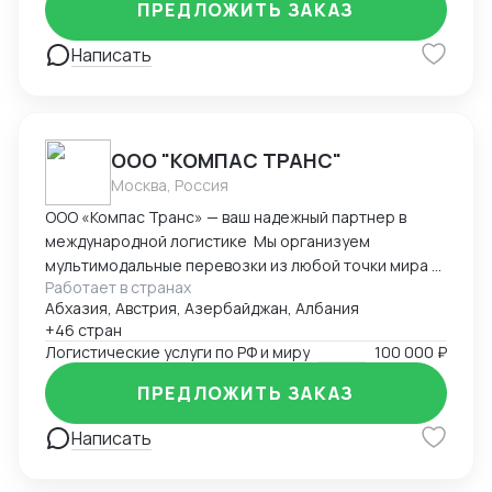
ПРЕДЛОЖИТЬ ЗАКАЗ
платежей , выбор способа оплаты , документация.
Написать
ООО "КОМПАС ТРАНС"
Москва, Россия
ООО «Компас Транс» — ваш надежный партнер в
международной логистике Мы организуем
мультимодальные перевозки из любой точки мира с
Работает в странах
полным таможенным сопровождением.
Абхазия, Австрия, Азербайджан, Албания
Предоставляем комплекс складских услуг в
+46 стран
ключевых логистических хабах Европы, Азии и
Логистические услуги по РФ и миру
100 000 ₽
России. Специализируемся на перевозках
температурных грузов с гарантированным
ПРЕДЛОЖИТЬ ЗАКАЗ
соблюдением режима. Обеспечиваем доставку
сборных и генеральных грузов с ежедневным
Написать
мониторингом. Выстраиваем эффективные
логистические цепочки через собственную сеть