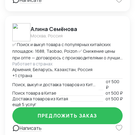
Написать
Алина Семёнова
Москва, Россия
✅ Поиск и выкуп товара с популярных китайских
площадок: 1688, Taobao, Poizon ✅ Снижение цены
при опте — договорюсь с производителями о лучших
Работает в странах
условиях ✅ Предоставлю фото- и видеоотчет перед
Армения, Беларусь, Казахстан, Россия
отправкой ✅ Надежная упаковка — минимизация
+1 страна
рисков повреждений при перевозке ✅ Доставка
от
500
товара до склада в Москву, отправка в любой город
Поиск, выкуп и доставка товаров из Китая
₽
России (ТК на выбор) ✅ Также доставлю в Армению,
Поиск товара в Китае
от
500 ₽
Беларусь, Казахстан, Кыргызстан ✅ Полное
Доставка товаров из Китая
от
500 ₽
сопровождение — от заказа до получения ➡
ещё 5 услуг
Пришлите ссылку на товар или фото, его количество,
ПРЕДЛОЖИТЬ ЗАКАЗ
и я рассчитаю стоимость доставки
Написать