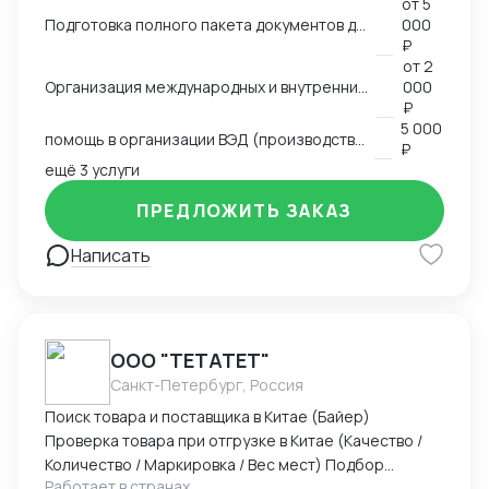
от
5
таможенного оформления, оптовые продажи всё
Подготовка полного пакета документов для экспортно-импортных поставок
000
делал сам), работал с логистическими компаниями,
₽
общался с поставщиками, прорабатывали различные
от
2
схемы доставки (очень сложные включая мед
Организация международных и внутренних перевозок всеми видами транспорта
000
оборудование), работал с разными странами,
₽
5 000
сейчас в основном работаю с Китаем и Турцией.
помощь в организации ВЭД (производство, продажи)
₽
Возил различные группы товаров. Участвую в
ещё 3 услуги
различных семинарах и выставках.
ПРЕДЛОЖИТЬ ЗАКАЗ
Написать
ООО "ТЕТАТЕТ"
Санкт-Петербург, Россия
Поиск товара и поставщика в Китае (Байер)
Проверка товара при отгрузке в Китае (Качество /
Количество / Маркировка / Вес мест) Подбор
Работает в странах
оптимального способа доставки. Маршрут /