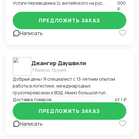
Услуги переводчика (с английского на русский и с русского на английский)
000
отношениями и развитие клиентской базы •
₽
Глубокое знание китайского рынка и менталитета
ПРЕДЛОЖИТЬ ЗАКАЗ
Написать
Джангир Даушвили
Тбилиси, Грузия
Добрый день! Я специалист с 13-летним опытом
работы в логистике, международных
грузоперевозках и ВЭД. Имею большой пул
контрагентов, логистов и экспедиторов по всему
Доставка товаров
от
1 ₽
миру и России. Доставлю Ваш груз из любой точки
ПРЕДЛОЖИТЬ ЗАКАЗ
мира любым видом транспорта, оптимизирую Ваши
расходы на логистику и растаможку, а также помогу
Написать
с оплатой за товар зарубеж, если необходимо.
Владею английским, французским и персидским