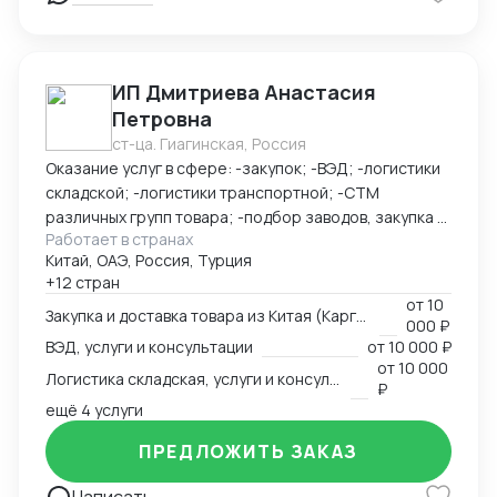
счет или на юр счет ВТБ Шанхай - Доставка под ключ
(белая, серая) - Полное таможенное оформление
ИП Дмитриева Анастасия
Петровна
ст-ца. Гиагинская, Россия
Оказание услуг в сфере: -закупок; -ВЭД; -логистики
складской; -логистики транспортной; -СТМ
различных групп товара; -подбор заводов, закупка и
Работает в странах
доставка товара из Китая (КАРГО и Белый ввоз)
Китай, ОАЭ, Россия, Турция
Страны с которыми работаю по сей день: Европа,
+12 стран
США, ОАЭ, Турция, Китай, СНГ
от
10
Закупка и доставка товара из Китая (Карго и белый ввоз), услуги и консультации
000 ₽
ВЭД, услуги и консультации
от
10 000 ₽
от
10 000
Логистика складская, услуги и консультации
₽
ещё 4 услуги
ПРЕДЛОЖИТЬ ЗАКАЗ