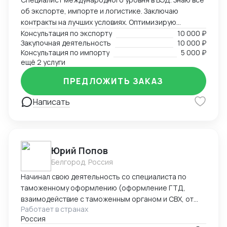
об экспорте, импорте и логистике. Заключаю
контракты на лучших условиях. Оптимизирую
логистику и обеспечивая скорость поставок.
Консультация по экспорту
10 000 ₽
Закупочная деятельность
10 000 ₽
Консультация по импорту
5 000 ₽
ещё 2 услуги
ПРЕДЛОЖИТЬ ЗАКАЗ
Написать
Юрий Попов
Белгород, Россия
Начинал свою деятельность со специалиста по
таможенному оформлению (оформление ГТД,
взаимодействие с таможенным органом и СВХ, от
Работает в странах
закрытия процедуры ВТТ до выпуска товара), после
Россия
работал руководителем предприятия (полный цикл