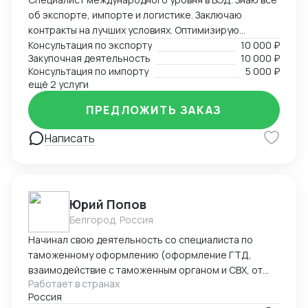
об экспорте, импорте и логистике. Заключаю
контракты на лучших условиях. Оптимизирую
логистику и обеспечивая скорость поставок.
Консультация по экспорту
10 000 ₽
Закупочная деятельность
10 000 ₽
Консультация по импорту
5 000 ₽
ещё 2 услуги
ПРЕДЛОЖИТЬ ЗАКАЗ
Написать
Юрий Попов
Белгород, Россия
Начинал свою деятельность со специалиста по
таможенному оформлению (оформление ГТД,
взаимодействие с таможенным органом и СВХ, от
Работает в странах
закрытия процедуры ВТТ до выпуска товара), после
Россия
работал руководителем предприятия (полный цикл