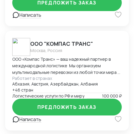
ПРЕДЛОЖИТЬ ЗАКАЗ
платежей , выбор способа оплаты , документация.
Написать
ООО "КОМПАС ТРАНС"
Москва, Россия
ООО «Компас Транс» — ваш надежный партнер в
международной логистике Мы организуем
мультимодальные перевозки из любой точки мира с
Работает в странах
полным таможенным сопровождением.
Абхазия, Австрия, Азербайджан, Албания
Предоставляем комплекс складских услуг в
+46 стран
ключевых логистических хабах Европы, Азии и
Логистические услуги по РФ и миру
100 000 ₽
России. Специализируемся на перевозках
температурных грузов с гарантированным
ПРЕДЛОЖИТЬ ЗАКАЗ
соблюдением режима. Обеспечиваем доставку
сборных и генеральных грузов с ежедневным
Написать
мониторингом. Выстраиваем эффективные
логистические цепочки через собственную сеть