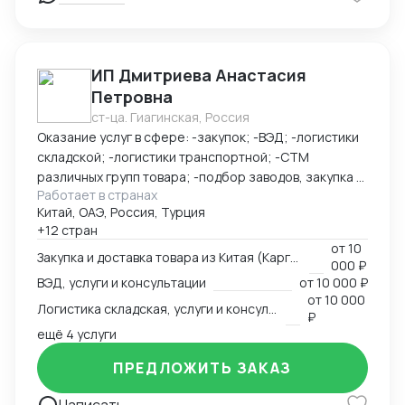
счет или на юр счет ВТБ Шанхай - Доставка под ключ
(белая, серая) - Полное таможенное оформление
ИП Дмитриева Анастасия
Петровна
ст-ца. Гиагинская, Россия
Оказание услуг в сфере: -закупок; -ВЭД; -логистики
складской; -логистики транспортной; -СТМ
различных групп товара; -подбор заводов, закупка и
Работает в странах
доставка товара из Китая (КАРГО и Белый ввоз)
Китай, ОАЭ, Россия, Турция
Страны с которыми работаю по сей день: Европа,
+12 стран
США, ОАЭ, Турция, Китай, СНГ
от
10
Закупка и доставка товара из Китая (Карго и белый ввоз), услуги и консультации
000 ₽
ВЭД, услуги и консультации
от
10 000 ₽
от
10 000
Логистика складская, услуги и консультации
₽
ещё 4 услуги
ПРЕДЛОЖИТЬ ЗАКАЗ