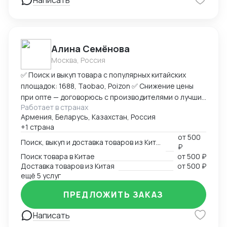
Написать
Алина Семёнова
Москва, Россия
✅ Поиск и выкуп товара с популярных китайских
площадок: 1688, Taobao, Poizon ✅ Снижение цены
при опте — договорюсь с производителями о лучших
Работает в странах
условиях ✅ Предоставлю фото- и видеоотчет перед
Армения, Беларусь, Казахстан, Россия
отправкой ✅ Надежная упаковка — минимизация
+1 страна
рисков повреждений при перевозке ✅ Доставка
от
500
товара до склада в Москву, отправка в любой город
Поиск, выкуп и доставка товаров из Китая
₽
России (ТК на выбор) ✅ Также доставлю в Армению,
Поиск товара в Китае
от
500 ₽
Беларусь, Казахстан, Кыргызстан ✅ Полное
Доставка товаров из Китая
от
500 ₽
сопровождение — от заказа до получения ➡
ещё 5 услуг
Пришлите ссылку на товар или фото, его количество,
ПРЕДЛОЖИТЬ ЗАКАЗ
и я рассчитаю стоимость доставки
Написать