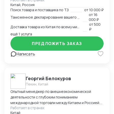
под ключ. Помогаем с оформлением различных
Китай, Россия
сертификатов на территории КНР. В частности, из
Поиск товара и поставщика по ТЗ
от
10 000 ₽
за территориального расположения компании,
от
16
Таможенное декларирование вашего товара в Китае
специализируемся на кухонной утвари, ножах,
000 ₽
режущих предметах: ножницы, секаторы,
от
500
Доставка товара из Китая по всему миру
маникюрные металлические инструменты и т.п.;
₽
стоматологических металлических инструментах.
ещё 1 услуга
ПРЕДЛОЖИТЬ ЗАКАЗ
Написать
Георгий Белокуров
Пекин, Китай
Опытный менеджер по внешнеэкономической
деятельности с глубоким пониманием
международной торговли между Китаем и Россией.
Работает в странах
Более 8 лет практического опыта в сфере импорта,
Китай
экспорта и логистики, включая полное