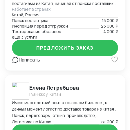
поставками из Китая, начиная от поиска поставщиков
Работает в странах
и заканчивая отгрузками в Россию. Поможем найти
Китай, Россия
лучшего поставщика необходимого товара по
Поиск поставщика
15 000 ₽
предоставленному техническому заданию.
Инспекция перед отгрузкой
25 000 ₽
Работаем с разными товарными группами, как с
Тестирование образцов
4 000 ₽
товарами народного потребления, так и со
ещё 3 услуги
сложными техническими запросами по поставке и
ПРЕДЛОЖИТЬ ЗАКАЗ
сборке оборудования
Написать
Елена Ястребцова
Гуанчжоу, Китай
Имею многолетний опыт в товарном бизнесе , в
данный момент логист по доставке товара из Китая .
Поиск, переговоры, отшив, производство,
траспортировка , аналитика товара под клиента.
Логистика по Китаю
от
200 ₽
Любые товары, выбор маршрутов, отсрочки