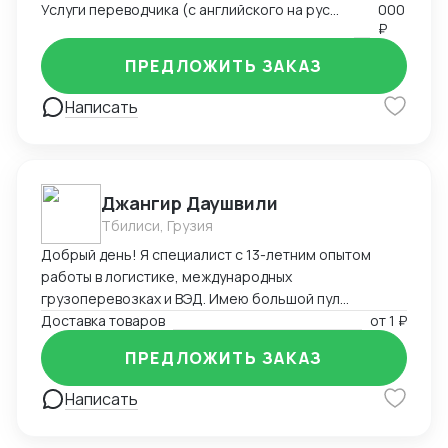
Услуги переводчика (с английского на русский и с русского на английский)
000
отношениями и развитие клиентской базы •
₽
Глубокое знание китайского рынка и менталитета
ПРЕДЛОЖИТЬ ЗАКАЗ
Написать
Джангир Даушвили
Тбилиси, Грузия
Добрый день! Я специалист с 13-летним опытом
работы в логистике, международных
грузоперевозках и ВЭД. Имею большой пул
контрагентов, логистов и экспедиторов по всему
Доставка товаров
от
1 ₽
миру и России. Доставлю Ваш груз из любой точки
ПРЕДЛОЖИТЬ ЗАКАЗ
мира любым видом транспорта, оптимизирую Ваши
расходы на логистику и растаможку, а также помогу
Написать
с оплатой за товар зарубеж, если необходимо.
Владею английским, французским и персидским