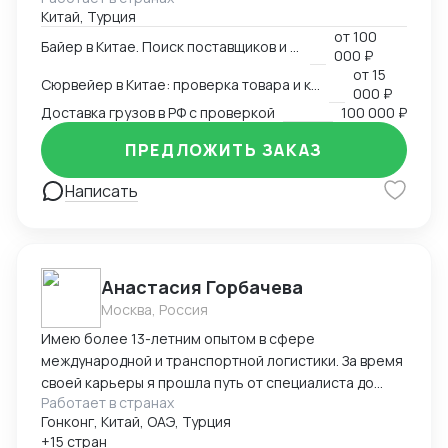
Китай, Турция
Перевозчики / Таможня Работаем официально.
от
100
Белый импорт / Документы / ЧЗ
Байер в Китае. Поиск поставщиков и товаров
000 ₽
от
15
Сюрвейер в Китае: проверка товара и контроль загрузки
000 ₽
Доставка грузов в РФ с проверкой
100 000 ₽
ПРЕДЛОЖИТЬ ЗАКАЗ
Написать
Анастасия Горбачева
Москва, Россия
Имею более 13-летним опытом в сфере
международной и транспортной логистики. За время
своей карьеры я прошла путь от специалиста до
Работает в странах
директора по логистике, успешно управляя
Гонконг, Китай, ОАЭ, Турция
сложными проектами, выводя компании на новые
+15 стран