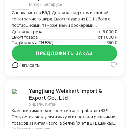
пресс-фильтры, флотационные машины и прочее).
Минск, Беларусь
Есть проверенная база производителей из Китая с
Специалист по ВЭД. Доставка под ключ из любой
качественным оборудованием.
точки земного шара. Выкуп товара из ЕС. Работа с
поставщиками, таможенными брокерами,
перевозчиками. Создание и редактирование
Доставка груза
от
5 000 ₽
Выкуп товара
от
1 000 ₽
документов (любых (прям любых)) под ваши нужды.
Подбор кода ТН ВЭД
350 ₽
ПРЕДЛОЖИТЬ ЗАКАЗ
Написать
Yangjiang Welekart Import &
Export Co., Ltd
Янцзян, Китай
Компания имеет многолетний опыт работы в ВЭД.
Предоставляем услуги выкупа и поставки различных
товаров из Китая карго, в белую(счет в ВТБ Шанхай),
Работает в странах