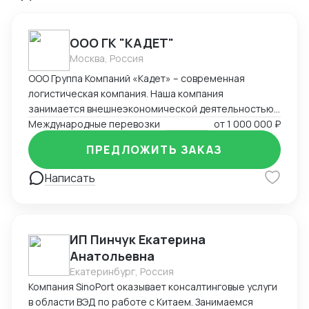
ООО ГК "КАДЕТ"
Москва, Россия
ООО Группа Компаний «Кадет» – современная
логистическая компания. Наша компания
занимается внешнеэкономической деятельностью
на протяжении 21 года. За это время компания
Международные перевозки
от
1 000 000 ₽
накопила богатый опыт в ведении внешнеторговых
ПРЕДЛОЖИТЬ ЗАКАЗ
сделок, организации мультимодальных
международных перевозок (авто, море, авиа, ж/д).
Написать
Наш подход – решение поставленных задач и
составление оптимальных логистических цепочек с
минимальными издержками.
ИП Пинчук Екатерина
Анатольевна
Екатеринбург, Россия
Компания SinoPort оказывает консалтинговые услуги
в области ВЭД по работе с Китаем. Занимаемся