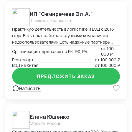
партнеров в 25 странах мира. Ключевые
преимущества: Таможенное оформление под ключ
ИП "Семиречева Эл.А."
Собственный парк температурных контейнеров
Шымкент, Казахстан
Персональный менеджер 24/7 Фиксированные
Практикую деятельность в логистике и ВЭД с 2016
сроки доставки
года. Есть опыт работы с крупными компаниями -
недропользователями Есть надежные партнеры
(сертификация, таможенное офрмление, частные
от
100
Организация перевозок по РК, РФ, РБ, Европа, Китай
000 ₽
перевозчики)
Реэкспорт
от
100 000 ₽
ВЭД из Китая
от
100 000 ₽
ПРЕДЛОЖИТЬ ЗАКАЗ
Написать
Елена Ющенко
Москва, Россия
Специалист международного уровня в ВЭД. Знаю все