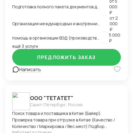
от
5
таможенного оформления, оптовые продажи всё
Подготовка полного пакета документов для экспортно-импортных поставок
000
делал сам), работал с логистическими компаниями,
₽
общался с поставщиками, прорабатывали различные
от
2
схемы доставки (очень сложные включая мед
Организация международных и внутренних перевозок всеми видами транспорта
000
оборудование), работал с разными странами,
₽
5 000
сейчас в основном работаю с Китаем и Турцией.
помощь в организации ВЭД (производство, продажи)
₽
Возил различные группы товаров. Участвую в
ещё 3 услуги
различных семинарах и выставках.
ПРЕДЛОЖИТЬ ЗАКАЗ
Написать
ООО "ТЕТАТЕТ"
Санкт-Петербург, Россия
Поиск товара и поставщика в Китае (Байер)
Проверка товара при отгрузке в Китае (Качество /
Количество / Маркировка / Вес мест) Подбор
Работает в странах
оптимального способа доставки. Маршрут /