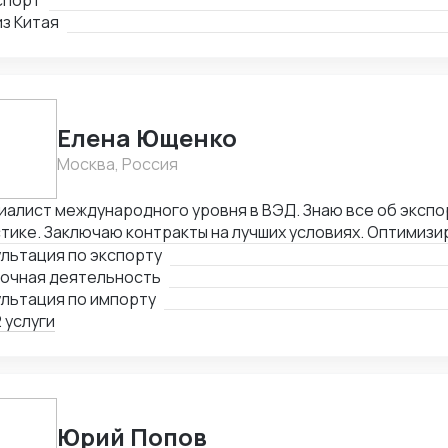
спорт
з Китая
Елена Ющенко
Москва, Россия
алист международного уровня в ВЭД. Знаю все об экспо
тике. Заключаю контракты на лучших условиях. Оптимизи
печивая скорость поставок.
льтация по экспорту
почная деятельность
ультация по импорту
 услуги
Юрий Попов