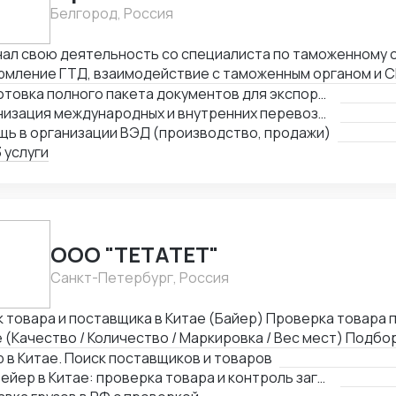
Белгород, Россия
нал свою деятельность со специалиста по таможенному
рмление ГТД, взаимодействие с таможенным органом и СВ
едуры ВТТ до выпуска товара), после работал руководи
Подготовка полного пакета документов для экспортно-импортных поставок
ый цикл таможенного оформления, оптовые продажи всё 
Организация международных и внутренних перевозок всеми видами транспорта
тал с логистическими компаниями, общался с поставщик
щь в организации ВЭД (производство, продажи)
ичные схемы доставки (очень сложные включая мед обор
 услуги
ными странами, сейчас в основном работаю с Китаем и Ту
чные группы товаров. Участвую в различных семинарах и 
ООО "ТЕТАТЕТ"
Санкт-Петербург, Россия
овара и поставщика в Китае (Байер) Проверка товара при отгрузке в
 (Качество / Количество / Маркировка / Вес мест) Подб
ба доставки. Маршрут / Перевозчики / Таможня Работае
 в Китае. Поиск поставщиков и товаров
 импорт / Документы / ЧЗ
Сюрвейер в Китае: проверка товара и контроль загрузки