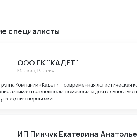
ие специалисты
ООО ГК "КАДЕТ"
Москва, Россия
руппа Компаний «Кадет» – современная логистическая к
ния занимается внешнеэкономической деятельностью на протяжении 
а это время компания накопила богатый опыт в ведении внешнеторговых
ународные перевозки
ганизации мультимодальных международных перевозок (авто, море,
 ж/д). Наш подход – решение поставленных задач и соста
мальных логистических цепочек с минимальными издержк
ИП Пинчук Екатерина Анатоль