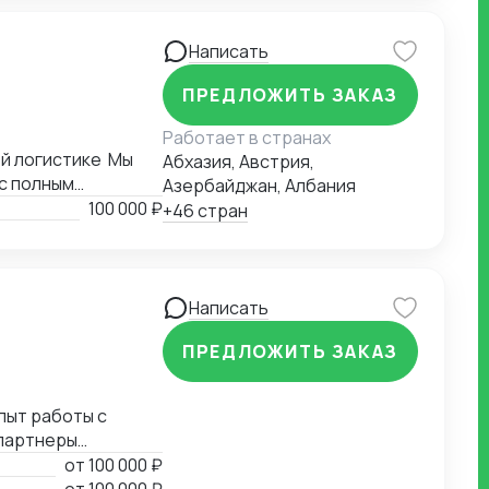
Написать
ПРЕДЛОЖИТЬ ЗАКАЗ
Работает в странах
й логистике Мы
Абхазия, Австрия,
с полным
Азербайджан, Албания
ких услуг в
100 000 ₽
+46 стран
лизируемся на
дением режима.
дневным
очки через
Написать
реимущества:
атурных
ПРЕДЛОЖИТЬ ЗАКАЗ
роки доставки
пыт работы с
 партнеры
и)
от
100 000 ₽