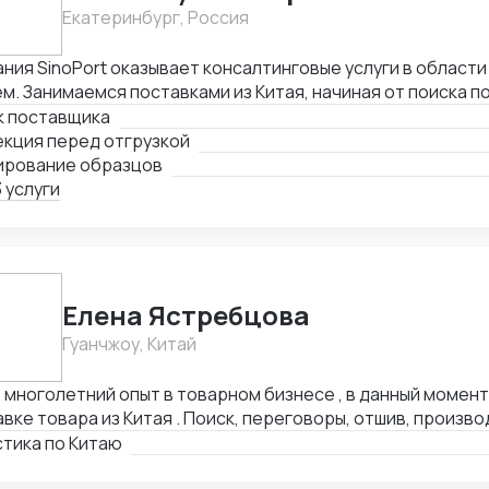
Екатеринбург, Россия
ния SinoPort оказывает консалтинговые услуги в области
м. Занимаемся поставками из Китая, начиная от поиска п
чивая отгрузками в Россию. Поможем найти лучшего пос
к поставщика
ходимого товара по предоставленному техническому зад
екция перед отгрузкой
ми товарными группами, как с товарами народного потреб
ирование образцов
ными техническими запросами по поставке и сборке обо
 услуги
Елена Ястребцова
Гуанчжоу, Китай
многолетний опыт в товарном бизнесе , в данный момент
вке товара из Китая . Поиск, переговоры, отшив, произво
ортировка , аналитика товара под клиента. Любые товар
стика по Китаю
утов, отсрочки платежей , выбор способа оплаты , доку