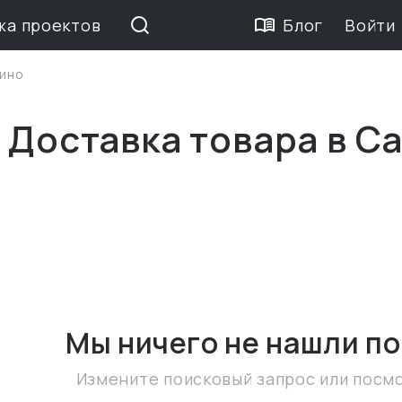
жа проектов
Блог
Войти
ино
 Доставка товара в Са
Мы ничего не нашли
по
Измените поисковый запрос или посм