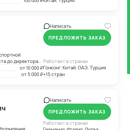
100 000 ₽
Китай, Турция
Написать
ПРЕДЛОЖИТЬ ЗАКАЗ
ста до директора
Работает в странах
компании на новые
Гонконг, Китай, ОАЭ, Турция
от
10 000 ₽
 эффективности и
от
5 000 ₽
+15 стран
дорожный,
ции решений в
ь такие
Написать
ы Африки, Южную
ич
ПРЕДЛОЖИТЬ ЗАКАЗ
Работает в странах
 в условиях
оформления,
Германия, Италия, Литва,