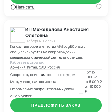
100 сотрудников из разных стран. На сегодня Global
Dragon International (Tianjin) Co., LTD
Написать
ИП Межеделова Анастасия
Олеговна
Люберцы, Россия
Консалтинговое агентство MM Log&Consult
специализируется на сопровождении
внешнеэкономической деятельности для
Работает в странах
участников международного рынка из России и
Армения, Китай, ОАЭ, Россия
Армении. Наш опыт в сфере ВЭД более 13 лет
от
15
позволяет нам оказывать качественные
Сопровождение таможенного оформления груза
000 ₽
консалтинговые услуги для компаний, решивших
Международная логистика
от
5 000 ₽
выйти на международный рынок. MM Log&Consult
от
10 000
Оформление разрешительных документов
поможет организовать международный бизнес в
₽
Вашей компании в требуемых масштабах: -
ещё 2 услуги
организация и внедрение ВЭД с нуля; -
ПРЕДЛОЖИТЬ ЗАКАЗ
консультирование и разработка стратегии