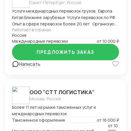
Санкт-Петербург, Россия
оптимальные по цене и срокам цепочки поставок
Услуги международных перевозок грузов Европа
под каждый конкретный случай.
Китай Ближнее зарубежье Услуги перевозок по РФ
Опыт в сфере перевозок более 20 лет Организую
Работает в странах
доставку автомобильным транспортом в любых
Россия
направлениях
Международные перевозки
от
10 000 ₽
ПРЕДЛОЖИТЬ ЗАКАЗ
Написать
ООО "СТТ ЛОГИСТИКА"
Москва, Россия
Более 11 лет на рынке таможенных услуг и
международных перевозок
Таможенное оформление
от
16 000 ₽
от
10