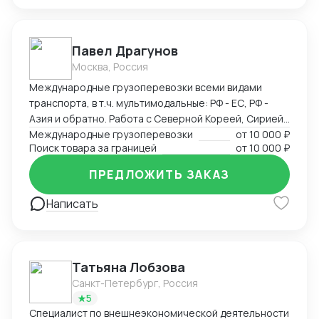
поставщиков, план поездки : самолеты, поезда,
гостиницы в Китае, логистика по Китаю, встречи с
поставщиками), -сопровождение в командировках в
Павел Драгунов
качестве переводчика
Москва, Россия
Международные грузоперевозки всеми видами
транспорта, в т.ч. мультимодальные: РФ - ЕС, РФ -
Азия и обратно. Работа с Северной Кореей, Сирией,
Ираном. Поиск поставщиков товара под заказ,
Международные грузоперевозки
от
10 000 ₽
Поиск товара за границей
от
10 000 ₽
проведение переговоров, доведение до контракта с
максимально возможными комфортными условиями
ПРЕДЛОЖИТЬ ЗАКАЗ
для заказчика. Разработка логистических схем под
заказ в зависимости от ситуации. Привлечение
Написать
контрагентов - исполнителей почти из любых точек
мира из собственной партнерской базы контактов.
Свободный английский язык.
Татьяна Лобзова
Санкт-Петербург, Россия
5
Специалист по внешнеэкономической деятельности