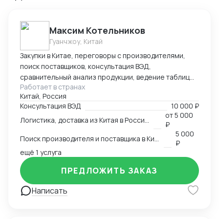
Максим Котельников
Гуанчжоу, Китай
Закупки в Китае, переговоры с производителями,
поиск поставщиков, консультация ВЭД,
сравнительный анализ продукции, ведение таблиц
Работает в странах
google excel, синхронный перевод с китайского,
Китай, Россия
синхронный перевод с английского, международная
Консультация ВЭД
10 000 ₽
логистика
от
5 000
Логистика, доставка из Китая в Россию
₽
5 000
Поиск производителя и поставщика в Китае
₽
ещё 1 услуга
ПРЕДЛОЖИТЬ ЗАКАЗ
Написать