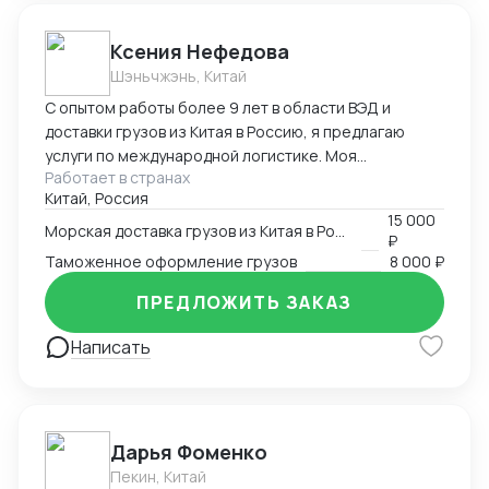
Ксения Нефедова
Шэньчжэнь, Китай
С опытом работы более 9 лет в области ВЭД и
доставки грузов из Китая в Россию, я предлагаю
услуги по международной логистике. Моя
Работает в странах
экспертиза обеспечивает эффективную и надежную
Китай, Россия
организацию доставки, с минимальными рисками и
15 000
задержками. Приоритет - удовлетворение
Морская доставка грузов из Китая в Россию
₽
потребностей клиентов и долгосрочное
Таможенное оформление грузов
8 000 ₽
сотрудничество с гарантией высокого уровня
профессионализма и качества услуг.
ПРЕДЛОЖИТЬ ЗАКАЗ
Написать
Дарья Фоменко
Пекин, Китай