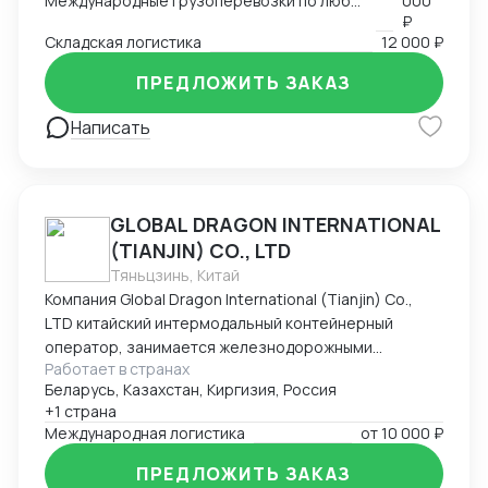
Международные грузоперевозки по любым маршрутам и любыми видами транспорта
000
₽
Складская логистика
12 000 ₽
ПРЕДЛОЖИТЬ ЗАКАЗ
Написать
GLOBAL DRAGON INTERNATIONAL
(TIANJIN) CO., LTD
Тяньцзинь, Китай
Компания Global Dragon International (Tianjin) Co.,
LTD китайский интермодальный контейнерный
оператор, занимается железнодорожными
Работает в странах
контейнерными перевозками из Китая в Россию.
Беларусь, Казахстан, Киргизия, Россия
Компания имеет большой опыт в сфере
+1 страна
международной интермодальной перевозки. Весь
Международная логистика
от
10 000 ₽
процесс перевозки контейнеров курируется
нашими профессионалами: здесь работают более
ПРЕДЛОЖИТЬ ЗАКАЗ