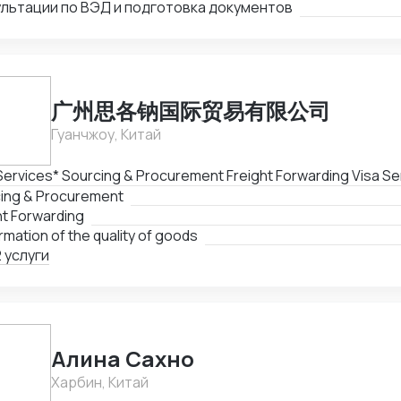
сов. Я уверен, что мои знания, опыт и профессионализм 
ультации по ВЭД и подготовка документов
ной компенсации без необходимости его возврата в Кит
чь успеха в вашем бизнесе.
нительные услуги: · Перевод и сопровождение на ежего
· Организация деловых поездок в Китай в соответствии с 
вождаю проект на всех этапах — от обсуждения концепц
а вами. Гарантии на товар оговариваются с поставщика
广州思各钠国际贸易有限公司
ке. Готов обсудить ваши задачи и предложить взаимовы
удничество.
Гуанчжоу, Китай
*Our Services* Sourcing
ing & Procurement
ht Forwarding
rmation of the quality of goods
 услуги
Алина Сахно
Харбин, Китай