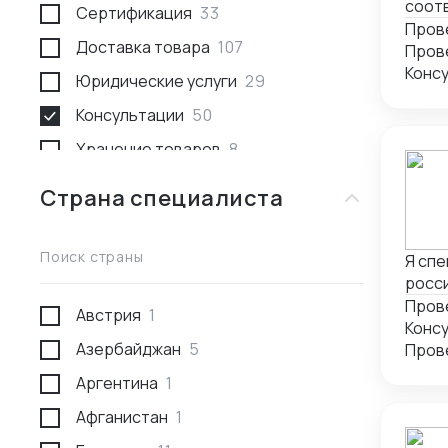
соот
Сертификация
33
докум
Пров
Доставка товара
107
транс
Конс
Юридические услуги
29
Консультации
50
Хранение товаров
8
Поиск товара и поставщика
259
Страна специалиста
Доставка пассажирами
1
Проведение переговоров
56
Поиск страны
Я спе
росс
Сотрудники за границей
9
экспо
Прове
Австрия
1
Разработка и производство
23
текстил
Азербайджан
5
необ
Проверка поставщика
41
тамож
Аргентина
1
Участие в выставках
50
обес
в раз
Афганистан
1
Анализ рынка
34
бизне