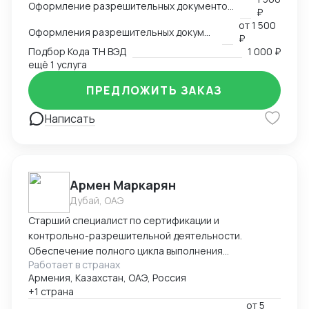
Оформление разрешительных документов, консультация
₽
-оформление сертификации на товар: СГР, ДС, СС,
от
1 500
РУ, Нотификация -деловая переписка -продажи
Оформления разрешительных документов
₽
-пользование Инкотермс -общение с фабриками (на
Подбор Кода ТН ВЭД
1 000 ₽
китайском языке) -кастомизация продукта -работа с
ещё 1 услуга
OEM \ ODM фабриками - доставка и растаможка
ПРЕДЛОЖИТЬ ЗАКАЗ
образцов для изготовления сертификации. Проекты
разной сложности, от станков до БАДов
Написать
Армен Маркарян
Дубай, ОАЭ
Старший специалист по сертификации и
контрольно-разрешительной деятельности.
Обеспечение полного цикла выполнения
Работает в странах
сертификации продукции в соответствие с
Армения, Казахстан, ОАЭ, Россия
требованиями технических регламентов ЕАЭС
+1 страна
(наиболее популярные 004/2011; 010/2011, 012/2011,
от
5