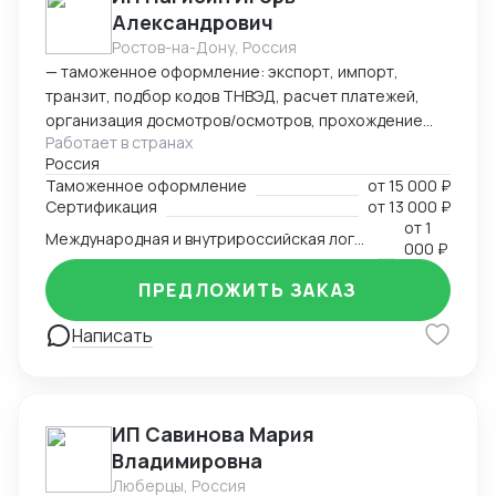
Александрович
Ростов-на-Дону, Россия
— таможенное оформление: экспорт, импорт,
транзит, подбор кодов ТНВЭД, расчет платежей,
организация досмотров/осмотров, прохождение
Работает в странах
доп. проверок, возврат обеспечения; — логистика:
Россия
авто, авиа, морской транспорт, ж/д; — консалтинг
Таможенное оформление
от
15 000 ₽
и сопровождение по таможенным процедурам,
Сертификация
от
13 000 ₽
валютному контролю и бухгалтерии;
от
1
Международная и внутрироссийская логистика (мультимодальная)
— бухгалтерский аутсорсинг; — получение
000 ₽
разрешительной документации: сертификаты,
ПРЕДЛОЖИТЬ ЗАКАЗ
разрешения.
Написать
ИП Савинова Мария
Владимировна
Люберцы, Россия