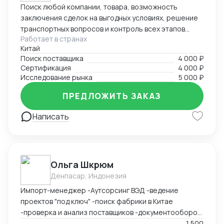
Поиск любой компании, товара, возможность
заключения сделок на выгодных условиях, решение
транспортных вопросов и контроль всех этапов
Работает в странах
сотрудничества с иностранными партнерами.
Китай
Поиск поставщика
4 000 ₽
Сертификация
4 000 ₽
Исследование рынка
5 000 ₽
ПРЕДЛОЖИТЬ ЗАКАЗ
Написать
Ольга Шкрюм
Денпасар, Индонезия
Импорт-менеджер -Аутсорсинг ВЭД -ведение
проектов "под ключ" -поиск фабрики в Китае
-проверка и анализ поставщиков -документооборот
-пользование Exel, Word, LinkedIn, Bitrix24
1 500