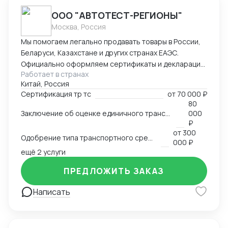
ООО "АВТОТЕСТ-РЕГИОНЫ"
Москва, Россия
Мы помогаем легально продавать товары в России,
Беларуси, Казахстане и других странах ЕАЭС.
Официально оформляем сертификаты и декларации
Работает в странах
соответствия ТР ТС. — обязательные документы для
Китай, Россия
использования продукции на рыноке. Так же
Сертификация тр тс
от
70 000 ₽
работаем по ОТТС, ОТШ, СБКТС, ЗОЕТС, ЭПСМ
80
Основная услуга: Оценка соответствия продукции
Заключение об оценке единичного транспортного средства (ЗОЕТС)
000
требованиям технического регламента
₽
таможенного союза . Мы проверяем товар,
от
300
Одобрение типа транспортного средства (ОТТС)
проводим испытания в аккредитованных
000 ₽
ещё 2 услуги
лабораториях и выдаем готовый,
зарегистрированный в Россакредитации (ФСА)
ПРЕДЛОЖИТЬ ЗАКАЗ
документ (сертификат или декларацию ТР ТС). Это
пропуск через таможню, маркетплейсы и в
Написать
магазины. Ценность для клиента: Помогаем
избежать штрафов, конфискации товара и
блокировки на таможне. Получение документов