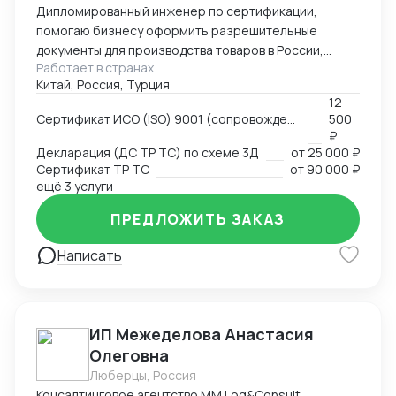
Дипломированный инженер по сертификации,
помогаю бизнесу оформить разрешительные
документы для производства товаров в России,
Работает в странах
импорта и реализации на территории РФ, через
Китай, Россия, Турция
магазины и маркетплейсы.
12
Сертификат ИСО (ISO) 9001 (сопровождение, подготовка документов)
500
₽
Декларация (ДС ТР ТС) по схеме 3Д
от
25 000 ₽
Сертификат ТР ТС
от
90 000 ₽
ещё 3 услуги
ПРЕДЛОЖИТЬ ЗАКАЗ
Написать
ИП Межеделова Анастасия
Олеговна
Люберцы, Россия
Консалтинговое агентство MM Log&Consult