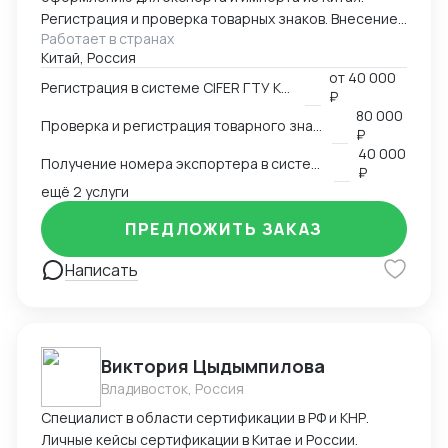
Регистрация и проверка товарных знаков. Внесение
Работает в странах
в таможенный реестр товарных знаков.
Китай, Россия
Изготовление маркировки для пищевой продукции
от
40 000
для реализации в Китае. Получение номера
Регистрация в системе CIFER ГТУ КНР
₽
экспортера в системе китайской таможни. Подбор
80 000
Проверка и регистрация товарного знака в КНР
HS и CIQ кодов.
₽
40 000
Получение номера экспортера в системе ГТУ КНР
₽
ещё 2 услуги
ПРЕДЛОЖИТЬ ЗАКАЗ
Написать
Виктория Цыдымпилова
Владивосток, Россия
Специалист в области сертификации в РФ и КНР.
Личные кейсы сертификации в Китае и России.