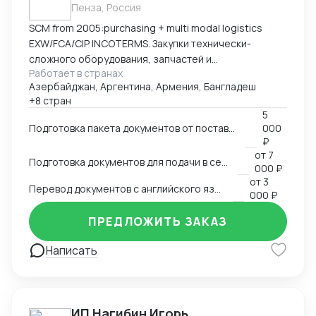
Пенза, Россия
SCM from 2005:purchasing + multi modal logistics
EXW/FCA/CIP INCOTERMS. Закупки технически-
сложного оборудования, запчастей и
Работает в странах
комплектующих к нему.
Азербайджан, Аргентина, Армения, Бангладеш
+8 стран
5
Подготовка пакета документов от поставщика на EXW, FCA, CIP
000
₽
от
7
Подготовка документов для подачи в сертификационный орган
000 ₽
от
3
Перевод документов с английского языка на русский
000 ₽
ПРЕДЛОЖИТЬ ЗАКАЗ
Написать
ИП Нагибин Игорь