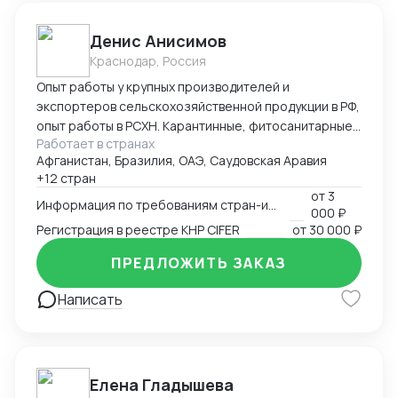
Денис Анисимов
Краснодар, Россия
Опыт работы у крупных производителей и
экспортеров сельскохозяйственной продукции в РФ,
опыт работы в РСХН. Карантинные, фитосанитарные,
Работает в странах
ветеринарные и иные сертификаты. Взаимодействие
Афганистан, Бразилия, ОАЭ, Саудовская Аравия
с лабораториями, госорганами, сюрвейерами,
+12 стран
фумигаторами и т.д. Работа в ГИС Аргус-фито,
от
3
Меркурий, Цербер. Аттестация предприятия для
Информация по требованиям стран-импортеров
000 ₽
экспорта.
Регистрация в реестре КНР CIFER
от
30 000 ₽
ПРЕДЛОЖИТЬ ЗАКАЗ
Написать
Елена Гладышева