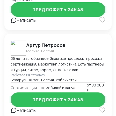
организация и внедрение ВЭД с нуля; -
ПРЕДЛОЖИТЬ ЗАКАЗ
консультирование и разработка стратегии
внедрения ВЭД в компанию силами заказчика; -
Написать
сопровождение международной сделки разово или
на постоянной основе.
Артур Петросов
Москва, Россия
25 лет в автобизнесе. Знаю все процессы: продажи,
сертификация, маркетинг, логистика. Есть партнёры
в Турции, Китае, Корее, США. Знаю как
Работает в странах
омологировать автомобили в 18ти странах мира.
Беларусь, Китай, Россия, Узбекистан
от
80 000
Сертификация автомобилей и запчастей
₽
ПРЕДЛОЖИТЬ ЗАКАЗ
Написать