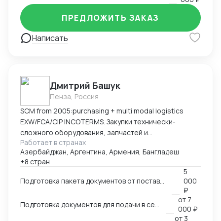
ПРЕДЛОЖИТЬ ЗАКАЗ
Написать
Дмитрий Башук
Пенза, Россия
SCM from 2005:purchasing + multi modal logistics
EXW/FCA/CIP INCOTERMS. Закупки технически-
сложного оборудования, запчастей и
Работает в странах
комплектующих к нему.
Азербайджан, Аргентина, Армения, Бангладеш
+8 стран
5
Подготовка пакета документов от поставщика на EXW, FCA, CIP
000
₽
от
7
Подготовка документов для подачи в сертификационный орган
000 ₽
от
3