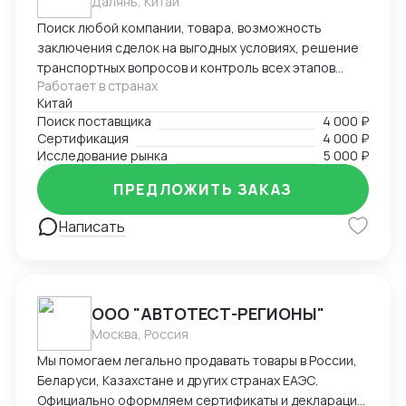
Далянь, Китай
Поиск любой компании, товара, возможность
заключения сделок на выгодных условиях, решение
транспортных вопросов и контроль всех этапов
Работает в странах
сотрудничества с иностранными партнерами.
Китай
Поиск поставщика
4 000 ₽
Сертификация
4 000 ₽
Исследование рынка
5 000 ₽
ПРЕДЛОЖИТЬ ЗАКАЗ
Написать
ООО "АВТОТЕСТ-РЕГИОНЫ"
Москва, Россия
Мы помогаем легально продавать товары в России,
Беларуси, Казахстане и других странах ЕАЭС.
Официально оформляем сертификаты и декларации