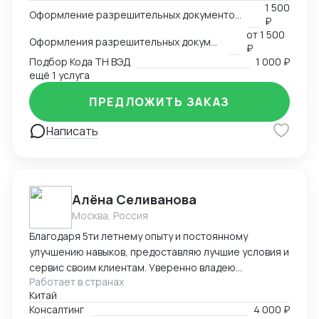
-пользование Exel, Word, LinkedIn, Bitrix24
1 500
Оформление разрешительных документов, консультация
₽
-оформление сертификации на товар: СГР, ДС, СС,
от
1 500
РУ, Нотификация -деловая переписка -продажи
Оформления разрешительных документов
₽
-пользование Инкотермс -общение с фабриками (на
Подбор Кода ТН ВЭД
1 000 ₽
китайском языке) -кастомизация продукта -работа с
ещё 1 услуга
OEM \ ODM фабриками - доставка и растаможка
ПРЕДЛОЖИТЬ ЗАКАЗ
образцов для изготовления сертификации. Проекты
разной сложности, от станков до БАДов
Написать
Алёна Селиванова
Москва, Россия
Благодаря 5ти летнему опыту и постоянному
улучшению навыков, предоставляю лучшие условия и
сервис своим клиентам. Уверенно владею
Работает в странах
несколькими языками, что позволяет эффективно
Китай
работать как с российскими, так и с китайскими
Консалтинг
4 000 ₽
клиентами.