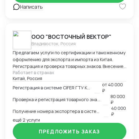
> документы -> отгрузка -> разрешительная
Написать
документация РФ -> таможенное оформление ->
склад. Осуществляла контроль оплат : предоплат,
балансов с отсрочкой . Общалась в WeChat с
заводами о сроках производства, недочетах,
ООО "ВОСТОЧНЫЙ ВЕКТОР"
платежах. Также имею опыт работы в эскортных
Владивосток, Россия
отгрузках, оформлении сертификата
происхождения (СТ-1). Могу помочь в подготовке
Предлагаем услуги по сертификации и таможенному
документации для его получения, а также
оформлению для экспорта и импорта из Китая.
заполнении заявления Буду рада дальнейшему
Регистрация и проверка товарных знаков. Внесение
сотрудничеству! Спасибо за уделенное время! С
Работает в странах
в таможенный реестр товарных знаков.
Китай, Россия
уважением, Виолетта .
Изготовление маркировки для пищевой продукции
от
40 000
для реализации в Китае. Получение номера
Регистрация в системе CIFER ГТУ КНР
₽
экспортера в системе китайской таможни. Подбор
80 000
Проверка и регистрация товарного знака в КНР
HS и CIQ кодов.
₽
40 000
Получение номера экспортера в системе ГТУ КНР
₽
ещё 2 услуги
ПРЕДЛОЖИТЬ ЗАКАЗ