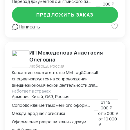
Перевод документов с английского языка на русский
000 ₽
ПРЕДЛОЖИТЬ ЗАКАЗ
Написать
ИП Межеделова Анастасия
Олеговна
Люберцы, Россия
Консалтинговое агентство MM Log&Consult
специализируется на сопровождении
внешнеэкономической деятельности для
Работает в странах
участников международного рынка из России и
Армения, Китай, ОАЭ, Россия
Армении. Наш опыт в сфере ВЭД более 13 лет
от
15
позволяет нам оказывать качественные
Сопровождение таможенного оформления груза
000 ₽
консалтинговые услуги для компаний, решивших
Международная логистика
от
5 000 ₽
выйти на международный рынок. MM Log&Consult
от
10 000
Оформление разрешительных документов
поможет организовать международный бизнес в
₽
Вашей компании в требуемых масштабах: -
ещё 2 услуги