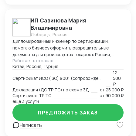
ИП Савинова Мария
Владимировна
Люберцы, Россия
Дипломированный инженер по сертификации,
помогаю бизнесу оформить разрешительные
документы для производства товаров в России,
Работает в странах
импорта и реализации на территории РФ, через
Китай, Россия, Турция
магазины и маркетплейсы.
12
Сертификат ИСО (ISO) 9001 (сопровождение, подготовка документов)
500
₽
Декларация (ДС ТР ТС) по схеме 3Д
от
25 000 ₽
Сертификат ТР ТС
от
90 000 ₽
ещё 3 услуги
ПРЕДЛОЖИТЬ ЗАКАЗ
Написать