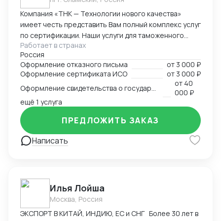
Компания «ТНК — Технологии нового качества»
имеет честь представить Вам полный комплекс услуг
по сертификации. Наши услуги для таможенного
Работает в странах
оформления, производства и реализации
Россия
продукции: - сертификат/декларация соответствия
Оформление отказного письма
от
3 000 ₽
Техническому регламенту Таможенного Союза (ТР
Оформление сертификата ИСО
от
3 000 ₽
ТС) - сертификат/декларация соответствия ГОСТ Р -
от
40
Оформление свидетельства о государственной регистрации
сертификат/декларация /отказное письмо по
000 ₽
пожарной безопасности (ТР ПБ) - свидетельство о
ещё 1 услуга
государственной регистрации (СГР) - экспертное
ПРЕДЛОЖИТЬ ЗАКАЗ
заключение - отказное письмо для таможни/
торговли - заключение о перемещении продукции,
Написать
содержащей озоноразрущающие вещества
(озонка) - протоколы испытаний (в т.ч. на нормы
радиационной безопасности) - система ХАССП -
разработка и регистрация ТУ - добровольные
Илья Лойша
сертификаты - добровольные сертификаты по
пожарной безопасности - ИСО - РПО - Сертификаты
Москва, Россия
на услуги - Оценка деловой репутации и многие
ЭКСПОРТ В КИТАЙ, ИНДИЮ, ЕС и СНГ Более 30 лет в
другие разрешительные документы.