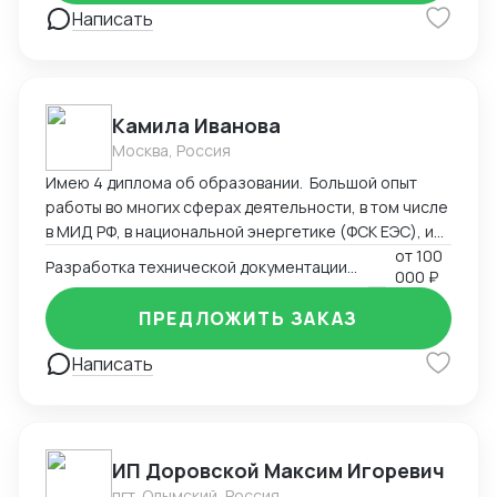
Написать
Камила Иванова
Москва, Россия
Имею 4 диплома об образовании. Большой опыт
работы во многих сферах деятельности, в том числе
в МИД РФ, в национальной энергетике (ФСК ЕЭС), и
максимальный опыт работы в регистрации
от
100
Разработка технической документации. Регистрация, сертификация
000 ₽
медицинских изделий, более 9 лет. Пишу
техническую документацию, инструкции, создаю
ПРЕДЛОЖИТЬ ЗАКАЗ
маркировку в соответствии с национальными
стандартами, ввожу изделия в оборот
Написать
(Росздравнадзор). Могу быть полезна также в
регистрации продукции, которая требует СГР,
декларации, лицензии (Роспотребнадзор). Своя
лаборатория и сертификационный центр.
ИП Доровской Максим Игоревич
пгт. Олымский, Россия