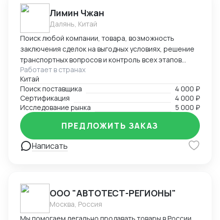
инвесторами в международных кооперациях в
Лимин Чжан
кризис.
Далянь, Китай
Поиск любой компании, товара, возможность
заключения сделок на выгодных условиях, решение
транспортных вопросов и контроль всех этапов
Работает в странах
сотрудничества с иностранными партнерами.
Китай
Поиск поставщика
4 000 ₽
Сертификация
4 000 ₽
Исследование рынка
5 000 ₽
ПРЕДЛОЖИТЬ ЗАКАЗ
Написать
ООО "АВТОТЕСТ-РЕГИОНЫ"
Москва, Россия
Мы помогаем легально продавать товары в России,