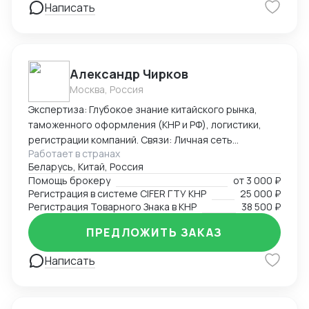
Написать
Александр Чирков
Москва, Россия
Экспертиза: Глубокое знание китайского рынка,
таможенного оформления (КНР и РФ), логистики,
регистрации компаний. Связи: Личная сеть
Работает в странах
контактов в китайских таможенных органах, банках,
Беларусь, Китай, Россия
правительственных структурах (Харбин, Хэйхэ,
Помощь брокеру
от
3 000 ₽
Хэйлунцзян, Ченду, Хайнань), среди крупных
Регистрация в системе CIFER ГТУ КНР
25 000 ₽
корпораций (PetroChina, Sinopec, Haier и другие).
Регистрация Товарного Знака в КНР
38 500 ₽
Достижения: Первым легализовал ввоз иван-чая и
меда с чагой в Китай, регистрировал сложную
ПРЕДЛОЖИТЬ ЗАКАЗ
продукцию в CIFER, организовывал поставки
Написать
охраняемых видов рыб и ее икры, поднимал обороты
новых компаний в Китае с нуля до нескольких
миллионов в трансграничной торговле и в
международной логистике, спасал отношения между