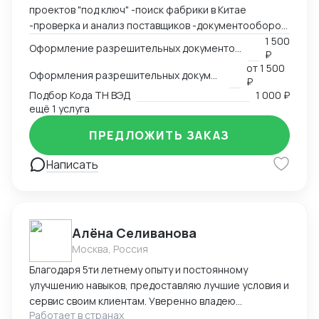
документами и нормативами, экономя время и нервы
проектов "под ключ" -поиск фабрики в Китае
клиента.
-проверка и анализ поставщиков -документооборот
-пользование Exel, Word, LinkedIn, Bitrix24
1 500
Оформление разрешительных документов, консультация
₽
-оформление сертификации на товар: СГР, ДС, СС,
от
1 500
РУ, Нотификация -деловая переписка -продажи
Оформления разрешительных документов
₽
-пользование Инкотермс -общение с фабриками (на
Подбор Кода ТН ВЭД
1 000 ₽
китайском языке) -кастомизация продукта -работа с
ещё 1 услуга
OEM \ ODM фабриками - доставка и растаможка
ПРЕДЛОЖИТЬ ЗАКАЗ
образцов для изготовления сертификации. Проекты
разной сложности, от станков до БАДов
Написать
Алёна Селиванова
Москва, Россия
Благодаря 5ти летнему опыту и постоянному
улучшению навыков, предоставляю лучшие условия и
сервис своим клиентам. Уверенно владею
Работает в странах
несколькими языками, что позволяет эффективно