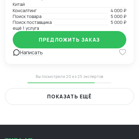
Китай
работать как с российскими, так и с китайскими
Консалтинг
4 000 ₽
клиентами.
Поиск товара
5 000 ₽
Поиск поставщика
5 000 ₽
ещё 1 услуга
ПРЕДЛОЖИТЬ ЗАКАЗ
Написать
Вы посмотрели 20 из 25 экспертов
ПОКАЗАТЬ ЕЩЁ