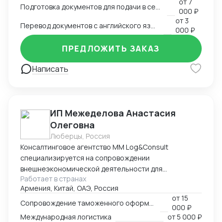
от
7
Подготовка документов для подачи в сертификационный орган
000 ₽
от
3
Перевод документов с английского языка на русский
000 ₽
ПРЕДЛОЖИТЬ ЗАКАЗ
Написать
ИП Межеделова Анастасия
Олеговна
Люберцы, Россия
Консалтинговое агентство MM Log&Consult
специализируется на сопровождении
внешнеэкономической деятельности для
Работает в странах
участников международного рынка из России и
Армения, Китай, ОАЭ, Россия
Армении. Наш опыт в сфере ВЭД более 13 лет
от
15
позволяет нам оказывать качественные
Сопровождение таможенного оформления груза
000 ₽
консалтинговые услуги для компаний, решивших
Международная логистика
от
5 000 ₽