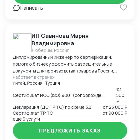
Написать
ИП Савинова Мария
Владимировна
Люберцы, Россия
Дипломированный инженер по сертификации,
помогаю бизнесу оформить разрешительные
документы для производства товаров в России,
Работает в странах
импорта и реализации на территории РФ, через
Китай, Россия, Турция
магазины и маркетплейсы.
12
Сертификат ИСО (ISO) 9001 (сопровождение, подготовка документов)
500
₽
Декларация (ДС ТР ТС) по схеме 3Д
от
25 000 ₽
Сертификат ТР ТС
от
90 000 ₽
ещё 3 услуги
ПРЕДЛОЖИТЬ ЗАКАЗ