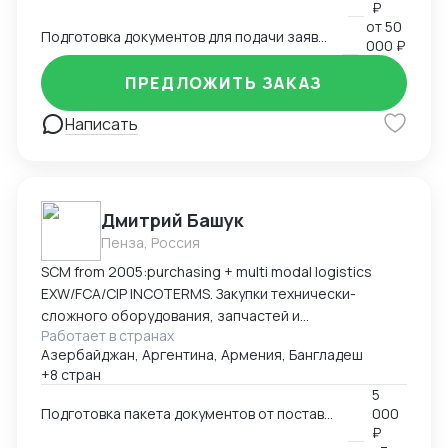
₽
от
50
Подготовка документов для подачи заявки на внесение в реестр Минпромторга
000 ₽
ПРЕДЛОЖИТЬ ЗАКАЗ
Написать
Дмитрий Башук
Пенза, Россия
SCM from 2005:purchasing + multi modal logistics
EXW/FCA/CIP INCOTERMS. Закупки технически-
сложного оборудования, запчастей и
Работает в странах
комплектующих к нему.
Азербайджан, Аргентина, Армения, Бангладеш
+8 стран
5
Подготовка пакета документов от поставщика на EXW, FCA, CIP
000
₽