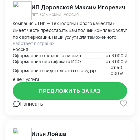
лаборатория и сертификационный центр.
ИП Доровской Максим Игоревич
пгт. Олымский, Россия
Компания «ТНК — Технологии нового качества»
имеет честь представить Вам полный комплекс услуг
по сертификации. Наши услуги для таможенного
Работает в странах
оформления, производства и реализации
Россия
продукции: - сертификат/декларация соответствия
Оформление отказного письма
от
3 000 ₽
Техническому регламенту Таможенного Союза (ТР
Оформление сертификата ИСО
от
3 000 ₽
ТС) - сертификат/декларация соответствия ГОСТ Р -
от
40
Оформление свидетельства о государственной регистрации
сертификат/декларация /отказное письмо по
000 ₽
пожарной безопасности (ТР ПБ) - свидетельство о
ещё 1 услуга
государственной регистрации (СГР) - экспертное
ПРЕДЛОЖИТЬ ЗАКАЗ
заключение - отказное письмо для таможни/
торговли - заключение о перемещении продукции,
Написать
содержащей озоноразрущающие вещества
(озонка) - протоколы испытаний (в т.ч. на нормы
радиационной безопасности) - система ХАССП -
разработка и регистрация ТУ - добровольные
Илья Лойша
сертификаты - добровольные сертификаты по