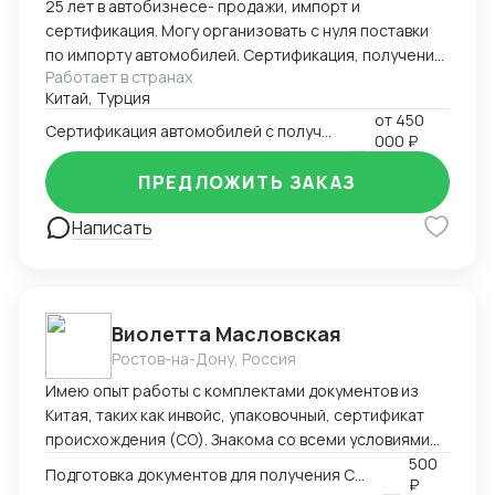
25 лет в автобизнесе- продажи, импорт и
таможенного и валютного законодательства РФ,
сертификация. Могу организовать с нуля поставки
законодательства ЕАЭС, ЕС, стран СНГ и АТР. Опыт
по импорту автомобилей. Сертификация, получение
представления интересов компании в таможенных
Работает в странах
ОТТС, Заключения НАМИ, установка ГЛОНАСС.
органах и отраслевых советах. Организация
Китай, Турция
Поставки из Китая и Южной Кореи.
международных перевозок всеми видами
от
450
Сертификация автомобилей с получением ОТТС
000 ₽
транспорта (авто-, авиа-, морские, ж/д), включая
расчет ставок, выбор оптимальных маршрутов и
ПРЕДЛОЖИТЬ ЗАКАЗ
взаимодействие с перевозчиками. Аналитическая
работа и оптимизация: разработка и доработка
Написать
цепочек поставок в условиях санкций, таможенная
аналитика, автоматизация процессов ВЭД в 1С и
ином ПО.
Виолетта Масловская
Ростов-на-Дону, Россия
Имею опыт работы с комплектами документов из
Китая, таких как инвойс, упаковочный, сертификат
происхождения (СО). Знакома со всеми условиями
поставки Инкотермс, а также особенностями
500
Подготовка документов для получения СТ-1
₽
перевозки разным видом транспорта. Я размещала