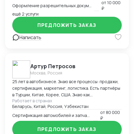
выйти на международный рынок. MM Log&Consult
от
10 000
Оформление разрешительных документов
поможет организовать международный бизнес в
₽
Вашей компании в требуемых масштабах: -
ещё 2 услуги
организация и внедрение ВЭД с нуля; -
ПРЕДЛОЖИТЬ ЗАКАЗ
консультирование и разработка стратегии
внедрения ВЭД в компанию силами заказчика; -
Написать
сопровождение международной сделки разово или
на постоянной основе.
Артур Петросов
Москва, Россия
25 лет в автобизнесе. Знаю все процессы: продажи,
сертификация, маркетинг, логистика. Есть партнёры
в Турции, Китае, Корее, США. Знаю как
Работает в странах
омологировать автомобили в 18ти странах мира.
Беларусь, Китай, Россия, Узбекистан
от
80 000
Сертификация автомобилей и запчастей
₽
ПРЕДЛОЖИТЬ ЗАКАЗ