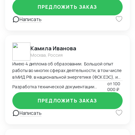
ПРЕДЛОЖИТЬ ЗАКАЗ
Написать
Камила Иванова
Москва, Россия
Имею 4 диплома об образовании. Большой опыт
работы во многих сферах деятельности, в том числе
в МИД РФ, в национальной энергетике (ФСК ЕЭС), и
максимальный опыт работы в регистрации
от
100
Разработка технической документации. Регистрация, сертификация
000 ₽
медицинских изделий, более 9 лет. Пишу
техническую документацию, инструкции, создаю
ПРЕДЛОЖИТЬ ЗАКАЗ
маркировку в соответствии с национальными
стандартами, ввожу изделия в оборот
Написать
(Росздравнадзор). Могу быть полезна также в
регистрации продукции, которая требует СГР,
декларации, лицензии (Роспотребнадзор). Своя