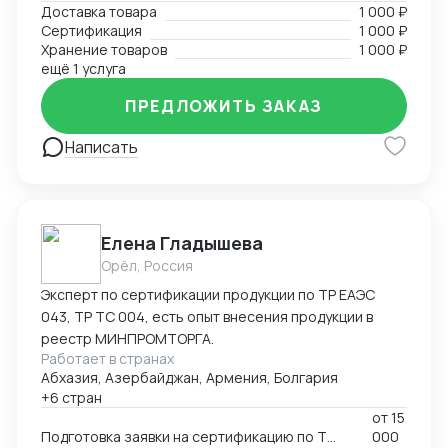
Доставка товара
1 000 ₽
сопроводительной и разрешительной
Сертификация
1 000 ₽
документации.
Хранение товаров
1 000 ₽
ещё 1 услуга
ПРЕДЛОЖИТЬ ЗАКАЗ
Написать
Елена Гладышева
Орёл, Россия
Эксперт по сертификации продукции по ТР ЕАЭС
043, ТР ТС 004, есть опыт внесения продукции в
реестр МИНПРОМТОРГА.
Работает в странах
Абхазия, Азербайджан, Армения, Болгария
+6 стран
от
15
Подготовка заявки на сертификацию по ТР ЕАЭС 043, ТР ТС 004, ТР ТС 020, ТР ТС 010, 123-ФЗ
000