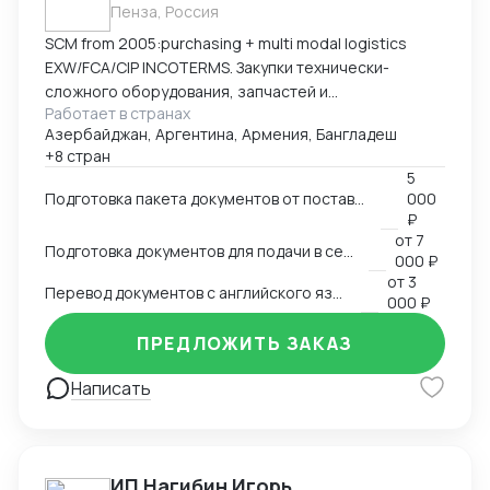
Пенза, Россия
SCM from 2005:purchasing + multi modal logistics
EXW/FCA/CIP INCOTERMS. Закупки технически-
сложного оборудования, запчастей и
Работает в странах
комплектующих к нему.
Азербайджан, Аргентина, Армения, Бангладеш
+8 стран
5
Подготовка пакета документов от поставщика на EXW, FCA, CIP
000
₽
от
7
Подготовка документов для подачи в сертификационный орган
000 ₽
от
3
Перевод документов с английского языка на русский
000 ₽
ПРЕДЛОЖИТЬ ЗАКАЗ
Написать
ИП Нагибин Игорь