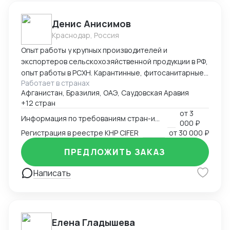
Денис Анисимов
Краснодар, Россия
Опыт работы у крупных производителей и
экспортеров сельскохозяйственной продукции в РФ,
опыт работы в РСХН. Карантинные, фитосанитарные,
Работает в странах
ветеринарные и иные сертификаты. Взаимодействие
Афганистан, Бразилия, ОАЭ, Саудовская Аравия
с лабораториями, госорганами, сюрвейерами,
+12 стран
фумигаторами и т.д. Работа в ГИС Аргус-фито,
от
3
Меркурий, Цербер. Аттестация предприятия для
Информация по требованиям стран-импортеров
000 ₽
экспорта.
Регистрация в реестре КНР CIFER
от
30 000 ₽
ПРЕДЛОЖИТЬ ЗАКАЗ
Написать
Елена Гладышева