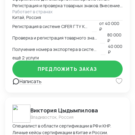
Регистрация и проверка товарных знаков. Внесение
Работает в странах
в таможенный реестр товарных знаков.
Китай, Россия
Изготовление маркировки для пищевой продукции
от
40 000
для реализации в Китае. Получение номера
Регистрация в системе CIFER ГТУ КНР
₽
экспортера в системе китайской таможни. Подбор
80 000
Проверка и регистрация товарного знака в КНР
HS и CIQ кодов.
₽
40 000
Получение номера экспортера в системе ГТУ КНР
₽
ещё 2 услуги
ПРЕДЛОЖИТЬ ЗАКАЗ
Написать
Виктория Цыдымпилова
Владивосток, Россия
Специалист в области сертификации в РФ и КНР.
Личные кейсы сертификации в Китае и России.