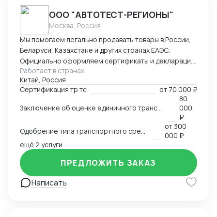
ООО "АВТОТЕСТ-РЕГИОНЫ"
Москва, Россия
Мы помогаем легально продавать товары в России,
Беларуси, Казахстане и других странах ЕАЭС.
Официально оформляем сертификаты и декларации
Работает в странах
соответствия ТР ТС. — обязательные документы для
Китай, Россия
использования продукции на рыноке. Так же
Сертификация тр тс
от
70 000 ₽
работаем по ОТТС, ОТШ, СБКТС, ЗОЕТС, ЭПСМ
80
Основная услуга: Оценка соответствия продукции
Заключение об оценке единичного транспортного средства (ЗОЕТС)
000
требованиям технического регламента
₽
таможенного союза . Мы проверяем товар,
от
300
Одобрение типа транспортного средства (ОТТС)
проводим испытания в аккредитованных
000 ₽
ещё 2 услуги
лабораториях и выдаем готовый,
зарегистрированный в Россакредитации (ФСА)
ПРЕДЛОЖИТЬ ЗАКАЗ
документ (сертификат или декларацию ТР ТС). Это
пропуск через таможню, маркетплейсы и в
Написать
магазины. Ценность для клиента: Помогаем
избежать штрафов, конфискации товара и
блокировки на таможне. Получение документов