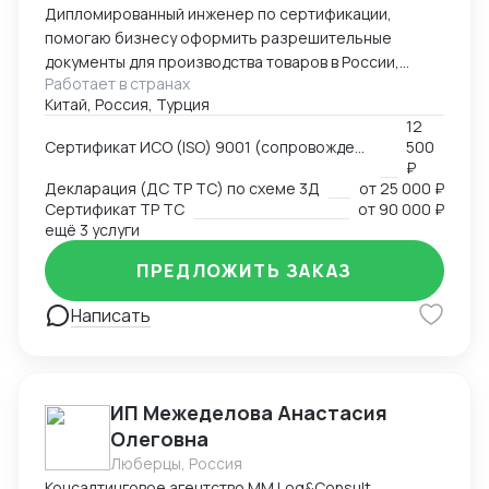
Дипломированный инженер по сертификации,
помогаю бизнесу оформить разрешительные
документы для производства товаров в России,
Работает в странах
импорта и реализации на территории РФ, через
Китай, Россия, Турция
магазины и маркетплейсы.
12
Сертификат ИСО (ISO) 9001 (сопровождение, подготовка документов)
500
₽
Декларация (ДС ТР ТС) по схеме 3Д
от
25 000 ₽
Сертификат ТР ТС
от
90 000 ₽
ещё 3 услуги
ПРЕДЛОЖИТЬ ЗАКАЗ
Написать
ИП Межеделова Анастасия
Олеговна
Люберцы, Россия
Консалтинговое агентство MM Log&Consult