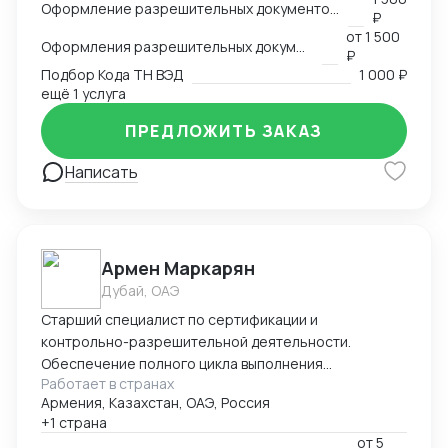
Оформление разрешительных документов, консультация
₽
-оформление сертификации на товар: СГР, ДС, СС,
от
1 500
РУ, Нотификация -деловая переписка -продажи
Оформления разрешительных документов
₽
-пользование Инкотермс -общение с фабриками (на
Подбор Кода ТН ВЭД
1 000 ₽
китайском языке) -кастомизация продукта -работа с
ещё 1 услуга
OEM \ ODM фабриками - доставка и растаможка
ПРЕДЛОЖИТЬ ЗАКАЗ
образцов для изготовления сертификации. Проекты
разной сложности, от станков до БАДов
Написать
Армен Маркарян
Дубай, ОАЭ
Старший специалист по сертификации и
контрольно-разрешительной деятельности.
Обеспечение полного цикла выполнения
Работает в странах
сертификации продукции в соответствие с
Армения, Казахстан, ОАЭ, Россия
требованиями технических регламентов ЕАЭС
+1 страна
(наиболее популярные 004/2011; 010/2011, 012/2011,
от
5