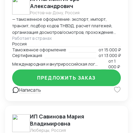
Александрович
Ростов-на-Дону, Россия
— таможенное оформление: экспорт, импорт,
транзит, подбор кодов ТНВЭД, расчет платежей,
организация досмотров/осмотров, прохождение
Работает в странах
доп. проверок, возврат обеспечения; — логистика:
Россия
авто, авиа, морской транспорт, ж/д; — консалтинг
Таможенное оформление
от
15 000 ₽
и сопровождение по таможенным процедурам,
Сертификация
от
13 000 ₽
валютному контролю и бухгалтерии;
от
1
Международная и внутрироссийская логистика (мультимодальная)
— бухгалтерский аутсорсинг; — получение
000 ₽
разрешительной документации: сертификаты,
ПРЕДЛОЖИТЬ ЗАКАЗ
разрешения.
Написать
ИП Савинова Мария
Владимировна
Люберцы, Россия