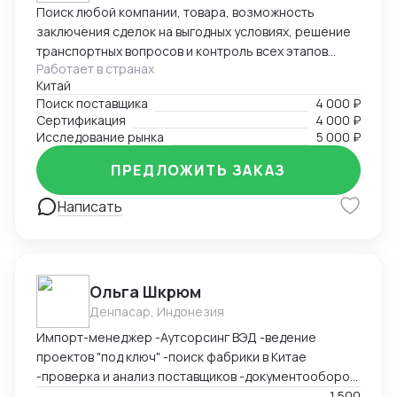
Поиск любой компании, товара, возможность
заключения сделок на выгодных условиях, решение
транспортных вопросов и контроль всех этапов
Работает в странах
сотрудничества с иностранными партнерами.
Китай
Поиск поставщика
4 000 ₽
Сертификация
4 000 ₽
Исследование рынка
5 000 ₽
ПРЕДЛОЖИТЬ ЗАКАЗ
Написать
Ольга Шкрюм
Денпасар, Индонезия
Импорт-менеджер -Аутсорсинг ВЭД -ведение
проектов "под ключ" -поиск фабрики в Китае
-проверка и анализ поставщиков -документооборот
-пользование Exel, Word, LinkedIn, Bitrix24
1 500