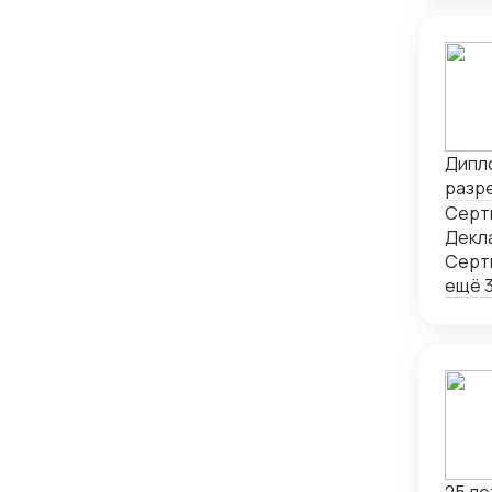
Дипл
разре
реали
Декла
Серт
ещё 3