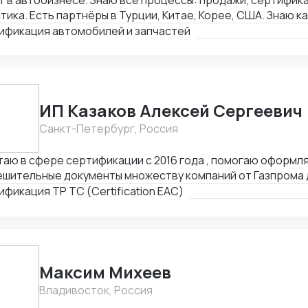
т в автобизнесе. Знаю все процессы: продажи, сертифика
тика. Есть партнёры в Турции, Китае, Корее, США. Знаю 
обили в 18ти странах мира.
ификация автомобилей и запчастей
ИП Казаков Алексей Сергеевич
Санкт-Петербург, Россия
аю в сфере сертификации с 2016 года , помогаю оформл
ешительные документы множеству компаний от Газпрома 
женными брокерами
фикация ТР ТС (Certification EAC)
Максим Михеев
Владивосток, Россия