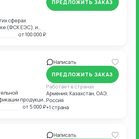
ПРЕДЛОЖИТЬ ЗАКАЗ
гих сферах
ке (ФСК ЕЭС), и
й, более 9 лет.
от
100 000 ₽
вку в
 оборот
одукции, которая
 лаборатория и
Написать
ПРЕДЛОЖИТЬ ЗАКАЗ
Работает в странах
тельной
Армения, Казахстан, ОАЭ,
фикации продукции
Россия
ЭС (наиболее
от
5 000 ₽
+1 страна
012) начиная с
рации о
ля той или иной
и, порядка
Написать