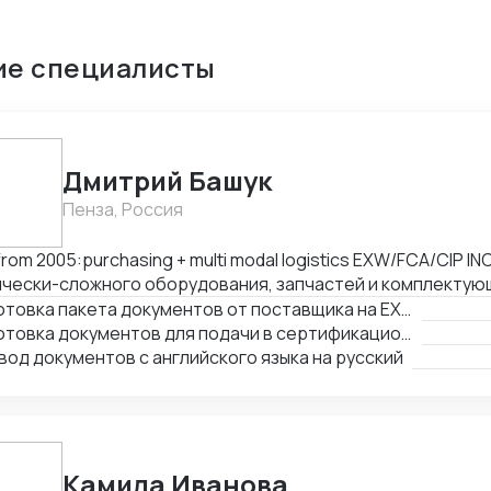
ие специалисты
Дмитрий Башук
Пенза, Россия
2005:purchasing + multi modal logistics EXW/FCA/CIP INCOTERMS. Закупки
чески-сложного оборудования, запчастей и комплектующ
Подготовка пакета документов от поставщика на EXW, FCA, CIP
Подготовка документов для подачи в сертификационный орган
од документов с английского языка на русский
Камила Иванова