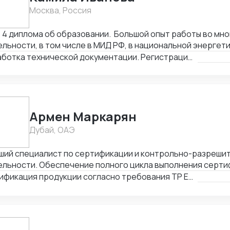
Москва, Россия
4 диплома об образовании. Большой опыт работы во мно
льности, в том числе в МИД РФ, в национальной энергети
мальный опыт работы в регистрации медицинских издели
Разработка технической документации. Регистрация, сертификация
техническую документацию, инструкции, создаю маркиро
етствии с национальными стандартами, ввожу изделия в
дравнадзор). Могу быть полезна также в регистрации пр
ет СГР, декларации, лицензии (Роспотребнадзор). Своя
ификационный центр.
Армен Маркарян
Дубай, ОАЭ
ший специалист по сертификации и контрольно-разреши
ельности. Обеспечение полного цикла выполнения серти
ответствие с требованиями технических регламентов ЕА
Сертификация продукции согласно требования ТР ЕАЭС
ярные 004/2011; 010/2011, 012/2011, 020/2011, 032/2011, 028/2
нта формирования заявки до выпуска сертификата/декла
етствие, • Анализ и выбор сертифицирующей компании д
кции с учетом схем сертификации, условий сертификаци