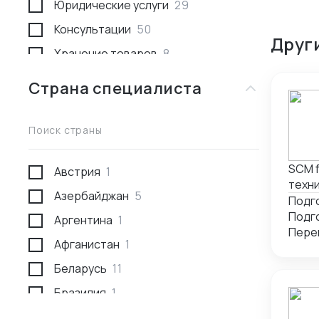
Юридические услуги
29
Консультации
50
Друг
Хранение товаров
8
Поиск товара и поставщика
259
Страна специалиста
Доставка пассажирами
1
Проведение переговоров
56
Поиск страны
Сотрудники за границей
9
SCM from 
Австрия
1
Разработка и производство
23
техни
Азербайджан
5
Проверка поставщика
41
Аргентина
1
Участие в выставках
50
Перев
Афганистан
1
Анализ рынка
34
Беларусь
11
Консалтинг по интеллектуальной
5
собственности
Бразилия
1
Международное право
1
Германия
1