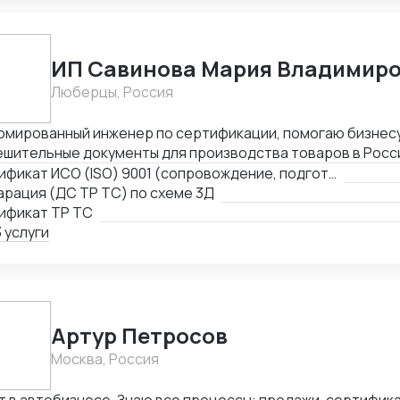
ИП Савинова Мария Владимир
Люберцы, Россия
омированный инженер по сертификации, помогаю бизнес
шительные документы для производства товаров в Росси
зации на территории РФ, через магазины и маркетплейсы
Сертификат ИСО (ISO) 9001 (сопровождение, подготовка документов)
рация (ДС ТР ТС) по схеме 3Д
ификат ТР ТС
 услуги
Артур Петросов
Москва, Россия