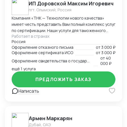
ИП Доровской Максим Игоревич
пгт. Олымский, Россия
Компания «ТНК — Технологии нового качества»
имеет честь представить Вам полный комплекс услуг
по сертификации. Наши услуги для таможенного
Работает в странах
оформления, производства и реализации
Россия
продукции: - сертификат/декларация соответствия
Оформление отказного письма
от
3 000 ₽
Техническому регламенту Таможенного Союза (ТР
Оформление сертификата ИСО
от
3 000 ₽
ТС) - сертификат/декларация соответствия ГОСТ Р -
от
40
Оформление свидетельства о государственной регистрации
сертификат/декларация /отказное письмо по
000 ₽
пожарной безопасности (ТР ПБ) - свидетельство о
ещё 1 услуга
государственной регистрации (СГР) - экспертное
ПРЕДЛОЖИТЬ ЗАКАЗ
заключение - отказное письмо для таможни/
торговли - заключение о перемещении продукции,
Написать
содержащей озоноразрущающие вещества
(озонка) - протоколы испытаний (в т.ч. на нормы
радиационной безопасности) - система ХАССП -
разработка и регистрация ТУ - добровольные
Армен Маркарян
сертификаты - добровольные сертификаты по
пожарной безопасности - ИСО - РПО - Сертификаты
Дубай, ОАЭ