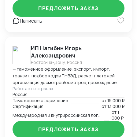
имею большой опыт в проведении
ПРЕДЛОЖИТЬ ЗАКАЗ
сертификационных работ и получение
разрешительной документации на продукцию по
Написать
требованиям ТР ТС , Директив ЕС 2014|68|EU,
Госпромнадзора Республики Беларусь, Российского
Морского Регистра Судоходства и др.
ИП Нагибин Игорь
Александрович
Ростов-на-Дону, Россия
— таможенное оформление: экспорт, импорт,
транзит, подбор кодов ТНВЭД, расчет платежей,
организация досмотров/осмотров, прохождение
Работает в странах
доп. проверок, возврат обеспечения; — логистика:
Россия
авто, авиа, морской транспорт, ж/д; — консалтинг
Таможенное оформление
от
15 000 ₽
и сопровождение по таможенным процедурам,
Сертификация
от
13 000 ₽
валютному контролю и бухгалтерии;
от
1
Международная и внутрироссийская логистика (мультимодальная)
— бухгалтерский аутсорсинг; — получение
000 ₽
разрешительной документации: сертификаты,
ПРЕДЛОЖИТЬ ЗАКАЗ
разрешения.