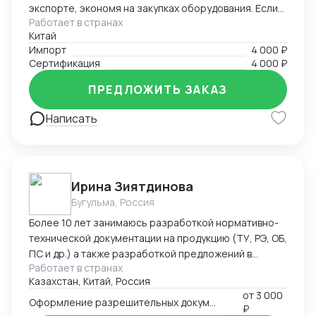
экспорте, экономя на закупках оборудования. Если
Работает в странах
вы собираетесь в Китай на выставку, семинар,
Китай
конференцию или для проведения бизнес-встреч, и
Импорт
4 000 ₽
вам требуются услуги профессионального
Сертификация
4 000 ₽
переводчика - обращайтесь в любое время!
ПРЕДЛОЖИТЬ ЗАКАЗ
Написать
Ирина Зиятдинова
Бугульма, Россия
Более 10 лет занимаюсь разработкой нормативно-
технической документации на продукцию (ТУ, РЭ, ОБ,
ПС и др.) а также разработкой предложений в
Работает в странах
проекты стандартов ГОСТ и ГОСТ Р (ГОСТ 9.603,
Казахстан, Китай, Россия
ГОСТ 9.109, изменений ГОСТ Р 55990 и др.) Имею
от
3 000
большой опыт разработки ТУ, которые прошли
Оформление разрешительных документов
₽
согласование в Газпром, Роснефть, РМРС. Так же