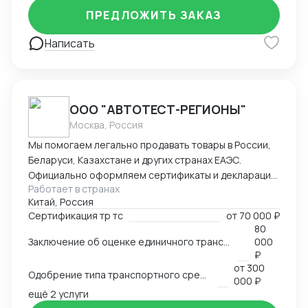
ПРЕДЛОЖИТЬ ЗАКАЗ
Написать
ООО "АВТОТЕСТ-РЕГИОНЫ"
Москва, Россия
Мы помогаем легально продавать товары в России,
Беларуси, Казахстане и других странах ЕАЭС.
Официально оформляем сертификаты и декларации
Работает в странах
соответствия ТР ТС. — обязательные документы для
Китай, Россия
использования продукции на рыноке. Так же
Сертификация тр тс
от
70 000 ₽
работаем по ОТТС, ОТШ, СБКТС, ЗОЕТС, ЭПСМ
80
Основная услуга: Оценка соответствия продукции
Заключение об оценке единичного транспортного средства (ЗОЕТС)
000
требованиям технического регламента
₽
таможенного союза . Мы проверяем товар,
от
300
Одобрение типа транспортного средства (ОТТС)
проводим испытания в аккредитованных
000 ₽
ещё 2 услуги
лабораториях и выдаем готовый,