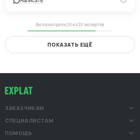
Написать
(Росздравнадзор). Могу быть полезна также в
регистрации продукции, которая требует СГР,
декларации, лицензии (Роспотребнадзор). Своя
лаборатория и сертификационный центр.
Вы посмотрели 20 из 25 экспертов
ПОКАЗАТЬ ЕЩЁ
ЗАКАЗЧИКАМ
СПЕЦИАЛИСТАМ
ПОМОЩЬ