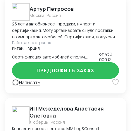
Артур Петросов
Москва, Россия
25 лет в автобизнесе- продажи, импорт и
сертификация. Могу организовать с нуля поставки
по импорту автомобилей. Сертификация, получение
Работает в странах
ОТТС, Заключения НАМИ, установка ГЛОНАСС.
Китай, Турция
Поставки из Китая и Южной Кореи.
от
450
Сертификация автомобилей с получением ОТТС
000 ₽
ПРЕДЛОЖИТЬ ЗАКАЗ
Написать
ИП Межеделова Анастасия
Олеговна
Люберцы, Россия
Консалтинговое агентство MM Log&Consult