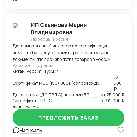
ИП Савинова Мария
Владимировна
Люберцы, Россия
Дипломированный инженер по сертификации,
помогаю бизнесу оформить разрешительные
документы для производства товаров в России,
Работает в странах
импорта и реализации на территории РФ, через
Китай, Россия, Турция
магазины и маркетплейсы.
12
Сертификат ИСО (ISO) 9001 (сопровождение, подготовка документов)
500
₽
Декларация (ДС ТР ТС) по схеме 3Д
от
25 000 ₽
Сертификат ТР ТС
от
90 000 ₽
ещё 3 услуги
ПРЕДЛОЖИТЬ ЗАКАЗ
Написать