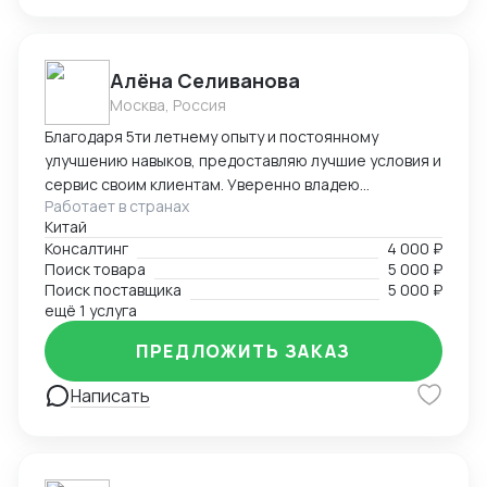
Алёна Селиванова
Москва, Россия
Благодаря 5ти летнему опыту и постоянному
улучшению навыков, предоставляю лучшие условия и
сервис своим клиентам. Уверенно владею
Работает в странах
несколькими языками, что позволяет эффективно
Китай
работать как с российскими, так и с китайскими
Консалтинг
4 000 ₽
клиентами.
Поиск товара
5 000 ₽
Поиск поставщика
5 000 ₽
ещё 1 услуга
ПРЕДЛОЖИТЬ ЗАКАЗ
Написать