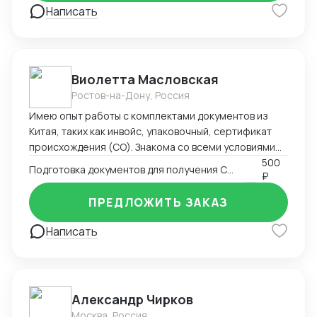
Написать
Виолетта Масловская
Ростов-на-Дону, Россия
Имею опыт работы с комплектами документов из
Китая, таких как инвойс, упаковочный, сертификат
происхождения (СО). Знакома со всеми условиями
поставки Инкотермс, а также особенностями
500
Подготовка документов для получения СТ-1
₽
перевозки разным видом транспорта. Я размещала
заказ на китайском заводе и далее вела его все
ПРЕДЛОЖИТЬ ЗАКАЗ
время, до прихода на склад в России. Производство -
> документы -> отгрузка -> разрешительная
Написать
документация РФ -> таможенное оформление ->
склад. Осуществляла контроль оплат : предоплат,
балансов с отсрочкой . Общалась в WeChat с
заводами о сроках производства, недочетах,
Александр Чирков
платежах. Также имею опыт работы в эскортных
Москва, Россия