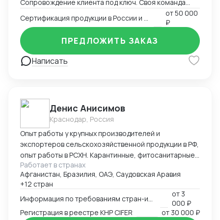
Сопровождение клиента под ключ. Своя команда
китаистов.
от
50 000
Сертификация продукции в России и Китае
₽
ПРЕДЛОЖИТЬ ЗАКАЗ
Написать
Денис Анисимов
Краснодар, Россия
Опыт работы у крупных производителей и
экспортеров сельскохозяйственной продукции в РФ,
опыт работы в РСХН. Карантинные, фитосанитарные,
Работает в странах
ветеринарные и иные сертификаты. Взаимодействие
Афганистан, Бразилия, ОАЭ, Саудовская Аравия
с лабораториями, госорганами, сюрвейерами,
+12 стран
фумигаторами и т.д. Работа в ГИС Аргус-фито,
от
3
Меркурий, Цербер. Аттестация предприятия для
Информация по требованиям стран-импортеров
000 ₽
экспорта.
Регистрация в реестре КНР CIFER
от
30 000 ₽