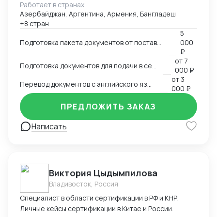
Работает в странах
комплектующих к нему.
Азербайджан, Аргентина, Армения, Бангладеш
+8 стран
5
Подготовка пакета документов от поставщика на EXW, FCA, CIP
000
₽
от
7
Подготовка документов для подачи в сертификационный орган
000 ₽
от
3
Перевод документов с английского языка на русский
000 ₽
ПРЕДЛОЖИТЬ ЗАКАЗ
Написать
Виктория Цыдымпилова
Владивосток, Россия
Специалист в области сертификации в РФ и КНР.
Личные кейсы сертификации в Китае и России.