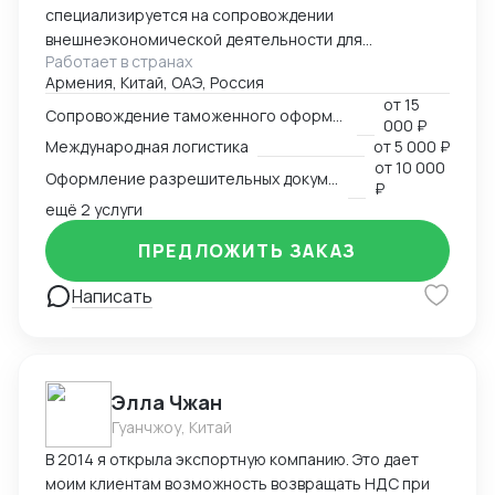
специализируется на сопровождении
внешнеэкономической деятельности для
Работает в странах
участников международного рынка из России и
Армения, Китай, ОАЭ, Россия
Армении. Наш опыт в сфере ВЭД более 13 лет
от
15
позволяет нам оказывать качественные
Сопровождение таможенного оформления груза
000 ₽
консалтинговые услуги для компаний, решивших
Международная логистика
от
5 000 ₽
выйти на международный рынок. MM Log&Consult
от
10 000
Оформление разрешительных документов
поможет организовать международный бизнес в
₽
Вашей компании в требуемых масштабах: -
ещё 2 услуги
организация и внедрение ВЭД с нуля; -
ПРЕДЛОЖИТЬ ЗАКАЗ
консультирование и разработка стратегии
внедрения ВЭД в компанию силами заказчика; -
Написать
сопровождение международной сделки разово или
на постоянной основе.
Элла Чжан
Гуанчжоу, Китай
В 2014 я открыла экспортную компанию. Это дает
моим клиентам возможность возвращать НДС при