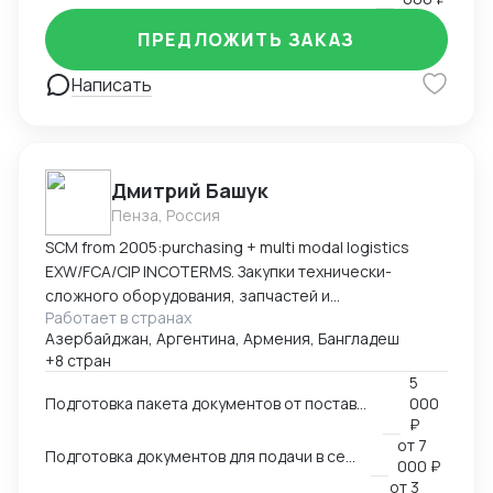
ПРЕДЛОЖИТЬ ЗАКАЗ
Написать
Дмитрий Башук
Пенза, Россия
SCM from 2005:purchasing + multi modal logistics
EXW/FCA/CIP INCOTERMS. Закупки технически-
сложного оборудования, запчастей и
Работает в странах
комплектующих к нему.
Азербайджан, Аргентина, Армения, Бангладеш
+8 стран
5
Подготовка пакета документов от поставщика на EXW, FCA, CIP
000
₽
от
7
Подготовка документов для подачи в сертификационный орган
000 ₽
от
3