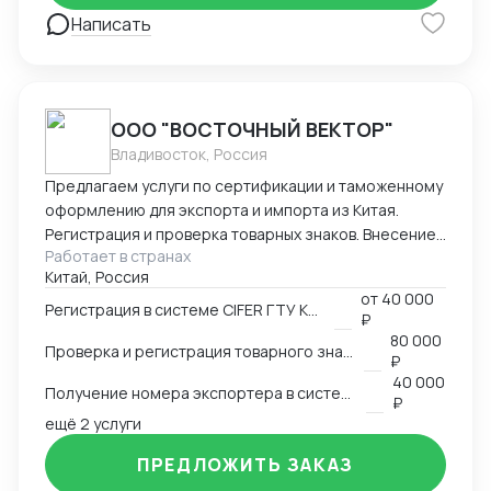
> документы -> отгрузка -> разрешительная
Написать
документация РФ -> таможенное оформление ->
склад. Осуществляла контроль оплат : предоплат,
балансов с отсрочкой . Общалась в WeChat с
заводами о сроках производства, недочетах,
ООО "ВОСТОЧНЫЙ ВЕКТОР"
платежах. Также имею опыт работы в эскортных
Владивосток, Россия
отгрузках, оформлении сертификата
происхождения (СТ-1). Могу помочь в подготовке
Предлагаем услуги по сертификации и таможенному
документации для его получения, а также
оформлению для экспорта и импорта из Китая.
заполнении заявления Буду рада дальнейшему
Регистрация и проверка товарных знаков. Внесение
сотрудничеству! Спасибо за уделенное время! С
Работает в странах
в таможенный реестр товарных знаков.
Китай, Россия
уважением, Виолетта .
Изготовление маркировки для пищевой продукции
от
40 000
для реализации в Китае. Получение номера
Регистрация в системе CIFER ГТУ КНР
₽
экспортера в системе китайской таможни. Подбор
80 000
Проверка и регистрация товарного знака в КНР
HS и CIQ кодов.
₽
40 000
Получение номера экспортера в системе ГТУ КНР
₽
ещё 2 услуги
ПРЕДЛОЖИТЬ ЗАКАЗ