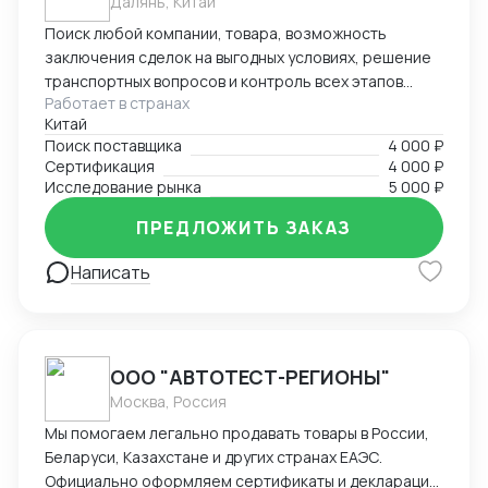
Далянь, Китай
Поиск любой компании, товара, возможность
заключения сделок на выгодных условиях, решение
транспортных вопросов и контроль всех этапов
Работает в странах
сотрудничества с иностранными партнерами.
Китай
Поиск поставщика
4 000 ₽
Сертификация
4 000 ₽
Исследование рынка
5 000 ₽
ПРЕДЛОЖИТЬ ЗАКАЗ
Написать
ООО "АВТОТЕСТ-РЕГИОНЫ"
Москва, Россия
Мы помогаем легально продавать товары в России,
Беларуси, Казахстане и других странах ЕАЭС.
Официально оформляем сертификаты и декларации