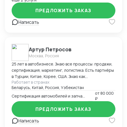
организация и внедрение ВЭД с нуля; -
ПРЕДЛОЖИТЬ ЗАКАЗ
консультирование и разработка стратегии
внедрения ВЭД в компанию силами заказчика; -
Написать
сопровождение международной сделки разово или
на постоянной основе.
Артур Петросов
Москва, Россия
25 лет в автобизнесе. Знаю все процессы: продажи,
сертификация, маркетинг, логистика. Есть партнёры
в Турции, Китае, Корее, США. Знаю как
Работает в странах
омологировать автомобили в 18ти странах мира.
Беларусь, Китай, Россия, Узбекистан
от
80 000
Сертификация автомобилей и запчастей
₽
ПРЕДЛОЖИТЬ ЗАКАЗ
Написать