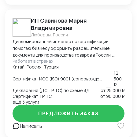
ИП Савинова Мария
Владимировна
Люберцы, Россия
Дипломированный инженер по сертификации,
помогаю бизнесу оформить разрешительные
документы для производства товаров в России,
Работает в странах
импорта и реализации на территории РФ, через
Китай, Россия, Турция
магазины и маркетплейсы.
12
Сертификат ИСО (ISO) 9001 (сопровождение, подготовка документов)
500
₽
Декларация (ДС ТР ТС) по схеме 3Д
от
25 000 ₽
Сертификат ТР ТС
от
90 000 ₽
ещё 3 услуги
ПРЕДЛОЖИТЬ ЗАКАЗ
Написать