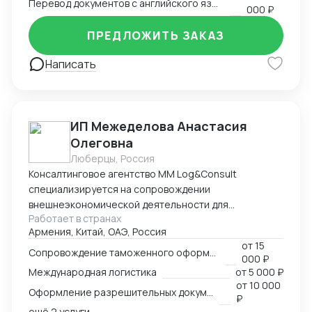
Перевод документов с английского языка на русский
000 ₽
ПРЕДЛОЖИТЬ ЗАКАЗ
Написать
ИП Межеделова Анастасия
Олеговна
Люберцы, Россия
Консалтинговое агентство MM Log&Consult
специализируется на сопровождении
внешнеэкономической деятельности для
Работает в странах
участников международного рынка из России и
Армения, Китай, ОАЭ, Россия
Армении. Наш опыт в сфере ВЭД более 13 лет
от
15
позволяет нам оказывать качественные
Сопровождение таможенного оформления груза
000 ₽
консалтинговые услуги для компаний, решивших
Международная логистика
от
5 000 ₽
выйти на международный рынок. MM Log&Consult
от
10 000
Оформление разрешительных документов
поможет организовать международный бизнес в
₽
Вашей компании в требуемых масштабах: -
ещё 2 услуги