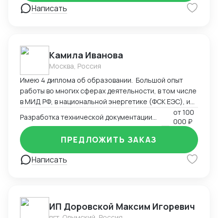
Написать
Камила Иванова
Москва, Россия
Имею 4 диплома об образовании. Большой опыт
работы во многих сферах деятельности, в том числе
в МИД РФ, в национальной энергетике (ФСК ЕЭС), и
максимальный опыт работы в регистрации
от
100
Разработка технической документации. Регистрация, сертификация
000 ₽
медицинских изделий, более 9 лет. Пишу
техническую документацию, инструкции, создаю
ПРЕДЛОЖИТЬ ЗАКАЗ
маркировку в соответствии с национальными
стандартами, ввожу изделия в оборот
Написать
(Росздравнадзор). Могу быть полезна также в
регистрации продукции, которая требует СГР,
декларации, лицензии (Роспотребнадзор). Своя
лаборатория и сертификационный центр.
ИП Доровской Максим Игоревич
пгт. Олымский, Россия