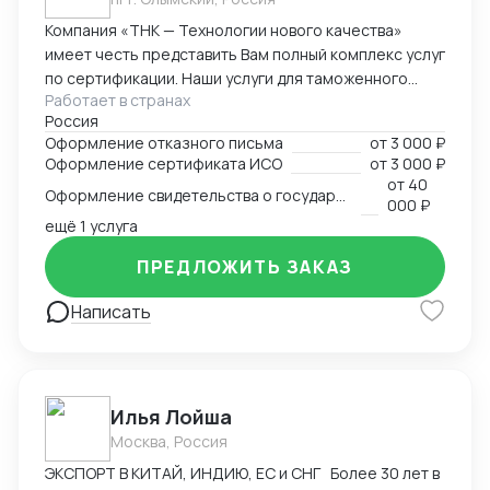
Компания «ТНК — Технологии нового качества»
имеет честь представить Вам полный комплекс услуг
по сертификации. Наши услуги для таможенного
Работает в странах
оформления, производства и реализации
Россия
продукции: - сертификат/декларация соответствия
Оформление отказного письма
от
3 000 ₽
Техническому регламенту Таможенного Союза (ТР
Оформление сертификата ИСО
от
3 000 ₽
ТС) - сертификат/декларация соответствия ГОСТ Р -
от
40
Оформление свидетельства о государственной регистрации
сертификат/декларация /отказное письмо по
000 ₽
пожарной безопасности (ТР ПБ) - свидетельство о
ещё 1 услуга
государственной регистрации (СГР) - экспертное
ПРЕДЛОЖИТЬ ЗАКАЗ
заключение - отказное письмо для таможни/
торговли - заключение о перемещении продукции,
Написать
содержащей озоноразрущающие вещества
(озонка) - протоколы испытаний (в т.ч. на нормы
радиационной безопасности) - система ХАССП -
разработка и регистрация ТУ - добровольные
Илья Лойша
сертификаты - добровольные сертификаты по
пожарной безопасности - ИСО - РПО - Сертификаты
Москва, Россия
на услуги - Оценка деловой репутации и многие
ЭКСПОРТ В КИТАЙ, ИНДИЮ, ЕС и СНГ Более 30 лет в
другие разрешительные документы.