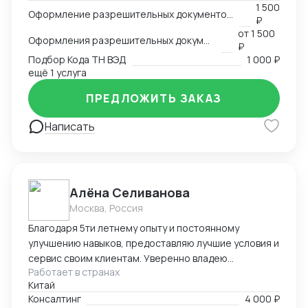
-пользование Exel, Word, LinkedIn, Bitrix24
1 500
Оформление разрешительных документов, консультация
₽
-оформление сертификации на товар: СГР, ДС, СС,
от
1 500
РУ, Нотификация -деловая переписка -продажи
Оформления разрешительных документов
₽
-пользование Инкотермс -общение с фабриками (на
Подбор Кода ТН ВЭД
1 000 ₽
китайском языке) -кастомизация продукта -работа с
ещё 1 услуга
OEM \ ODM фабриками - доставка и растаможка
ПРЕДЛОЖИТЬ ЗАКАЗ
образцов для изготовления сертификации. Проекты
разной сложности, от станков до БАДов
Написать
Алёна Селиванова
Москва, Россия
Благодаря 5ти летнему опыту и постоянному
улучшению навыков, предоставляю лучшие условия и
сервис своим клиентам. Уверенно владею
Работает в странах
несколькими языками, что позволяет эффективно
Китай
работать как с российскими, так и с китайскими
Консалтинг
4 000 ₽
клиентами.