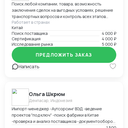
Поиск любой компании, товара, возможность
заключения сделок на выгодных условиях, решение
транспортных вопросов и контроль всех этапов
Работает в странах
сотрудничества с иностранными партнерами.
Китай
Поиск поставщика
4 000 ₽
Сертификация
4 000 ₽
Исследование рынка
5 000 ₽
ПРЕДЛОЖИТЬ ЗАКАЗ
Написать
Ольга Шкрюм
Денпасар, Индонезия
Импорт-менеджер -Аутсорсинг ВЭД -ведение
проектов "под ключ" -поиск фабрики в Китае
-проверка и анализ поставщиков -документооборот
-пользование Exel, Word, LinkedIn, Bitrix24
1 500