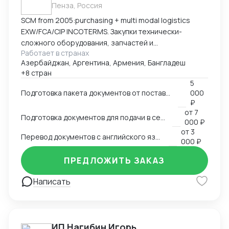
Пенза, Россия
SCM from 2005:purchasing + multi modal logistics
EXW/FCA/CIP INCOTERMS. Закупки технически-
сложного оборудования, запчастей и
Работает в странах
комплектующих к нему.
Азербайджан, Аргентина, Армения, Бангладеш
+8 стран
5
Подготовка пакета документов от поставщика на EXW, FCA, CIP
000
₽
от
7
Подготовка документов для подачи в сертификационный орган
000 ₽
от
3
Перевод документов с английского языка на русский
000 ₽
ПРЕДЛОЖИТЬ ЗАКАЗ
Написать
ИП Нагибин Игорь