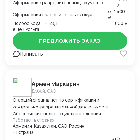
Оформление разрешительных документов, консультация
₽
-оформление сертификации на товар: СГР, ДС, СС,
от
1 500
РУ, Нотификация -деловая переписка -продажи
Оформления разрешительных документов
₽
-пользование Инкотермс -общение с фабриками (на
Подбор Кода ТН ВЭД
1 000 ₽
китайском языке) -кастомизация продукта -работа с
ещё 1 услуга
OEM \ ODM фабриками - доставка и растаможка
ПРЕДЛОЖИТЬ ЗАКАЗ
образцов для изготовления сертификации. Проекты
разной сложности, от станков до БАДов
Написать
Армен Маркарян
Дубай, ОАЭ
Старший специалист по сертификации и
контрольно-разрешительной деятельности.
Обеспечение полного цикла выполнения
Работает в странах
сертификации продукции в соответствие с
Армения, Казахстан, ОАЭ, Россия
требованиями технических регламентов ЕАЭС
+1 страна
(наиболее популярные 004/2011; 010/2011, 012/2011,
от
5