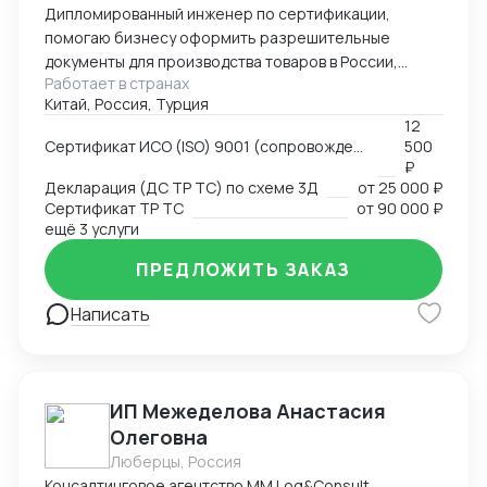
Дипломированный инженер по сертификации,
помогаю бизнесу оформить разрешительные
документы для производства товаров в России,
Работает в странах
импорта и реализации на территории РФ, через
Китай, Россия, Турция
магазины и маркетплейсы.
12
Сертификат ИСО (ISO) 9001 (сопровождение, подготовка документов)
500
₽
Декларация (ДС ТР ТС) по схеме 3Д
от
25 000 ₽
Сертификат ТР ТС
от
90 000 ₽
ещё 3 услуги
ПРЕДЛОЖИТЬ ЗАКАЗ
Написать
ИП Межеделова Анастасия
Олеговна
Люберцы, Россия
Консалтинговое агентство MM Log&Consult