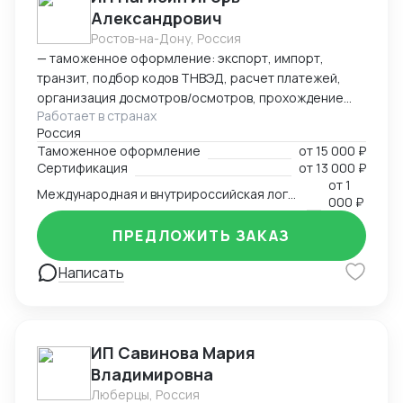
Александрович
Ростов-на-Дону, Россия
— таможенное оформление: экспорт, импорт,
транзит, подбор кодов ТНВЭД, расчет платежей,
организация досмотров/осмотров, прохождение
Работает в странах
доп. проверок, возврат обеспечения; — логистика:
Россия
авто, авиа, морской транспорт, ж/д; — консалтинг
Таможенное оформление
от
15 000 ₽
и сопровождение по таможенным процедурам,
Сертификация
от
13 000 ₽
валютному контролю и бухгалтерии;
от
1
Международная и внутрироссийская логистика (мультимодальная)
— бухгалтерский аутсорсинг; — получение
000 ₽
разрешительной документации: сертификаты,
ПРЕДЛОЖИТЬ ЗАКАЗ
разрешения.
Написать
ИП Савинова Мария
Владимировна
Люберцы, Россия