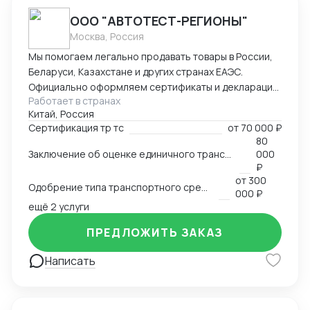
ООО "АВТОТЕСТ-РЕГИОНЫ"
Москва, Россия
Мы помогаем легально продавать товары в России,
Беларуси, Казахстане и других странах ЕАЭС.
Официально оформляем сертификаты и декларации
Работает в странах
соответствия ТР ТС. — обязательные документы для
Китай, Россия
использования продукции на рыноке. Так же
Сертификация тр тс
от
70 000 ₽
работаем по ОТТС, ОТШ, СБКТС, ЗОЕТС, ЭПСМ
80
Основная услуга: Оценка соответствия продукции
Заключение об оценке единичного транспортного средства (ЗОЕТС)
000
требованиям технического регламента
₽
таможенного союза . Мы проверяем товар,
от
300
Одобрение типа транспортного средства (ОТТС)
проводим испытания в аккредитованных
000 ₽
ещё 2 услуги
лабораториях и выдаем готовый,
зарегистрированный в Россакредитации (ФСА)
ПРЕДЛОЖИТЬ ЗАКАЗ
документ (сертификат или декларацию ТР ТС). Это
пропуск через таможню, маркетплейсы и в
Написать
магазины. Ценность для клиента: Помогаем
избежать штрафов, конфискации товара и
блокировки на таможне. Получение документов