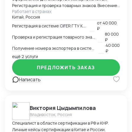
Регистрация и проверка товарных знаков. Внесение
Работает в странах
в таможенный реестр товарных знаков.
Китай, Россия
Изготовление маркировки для пищевой продукции
от
40 000
для реализации в Китае. Получение номера
Регистрация в системе CIFER ГТУ КНР
₽
экспортера в системе китайской таможни. Подбор
80 000
Проверка и регистрация товарного знака в КНР
HS и CIQ кодов.
₽
40 000
Получение номера экспортера в системе ГТУ КНР
₽
ещё 2 услуги
ПРЕДЛОЖИТЬ ЗАКАЗ
Написать
Виктория Цыдымпилова
Владивосток, Россия
Специалист в области сертификации в РФ и КНР.
Личные кейсы сертификации в Китае и России.