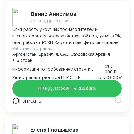
Денис Анисимов
Краснодар, Россия
Опыт работы у крупных производителей и
экспортеров сельскохозяйственной продукции в РФ,
опыт работы в РСХН. Карантинные, фитосанитарные,
Работает в странах
ветеринарные и иные сертификаты. Взаимодействие
Афганистан, Бразилия, ОАЭ, Саудовская Аравия
с лабораториями, госорганами, сюрвейерами,
+12 стран
фумигаторами и т.д. Работа в ГИС Аргус-фито,
от
3
Меркурий, Цербер. Аттестация предприятия для
Информация по требованиям стран-импортеров
000 ₽
экспорта.
Регистрация в реестре КНР CIFER
от
30 000 ₽
ПРЕДЛОЖИТЬ ЗАКАЗ
Написать
Елена Гладышева