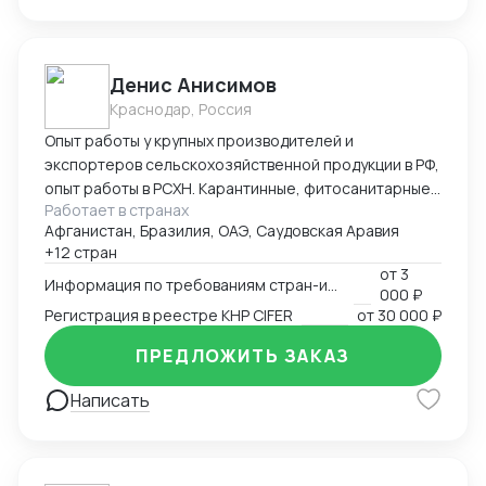
Денис Анисимов
Краснодар, Россия
Опыт работы у крупных производителей и
экспортеров сельскохозяйственной продукции в РФ,
опыт работы в РСХН. Карантинные, фитосанитарные,
Работает в странах
ветеринарные и иные сертификаты. Взаимодействие
Афганистан, Бразилия, ОАЭ, Саудовская Аравия
с лабораториями, госорганами, сюрвейерами,
+12 стран
фумигаторами и т.д. Работа в ГИС Аргус-фито,
от
3
Меркурий, Цербер. Аттестация предприятия для
Информация по требованиям стран-импортеров
000 ₽
экспорта.
Регистрация в реестре КНР CIFER
от
30 000 ₽
ПРЕДЛОЖИТЬ ЗАКАЗ
Написать