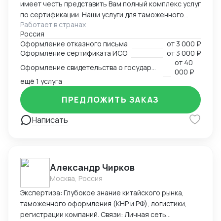
прозрачности, передачи опыта и выхода на прибыль.
имеет честь представить Вам полный комплекс услуг
по сертификации. Наши услуги для таможенного
Работает в странах
оформления, производства и реализации
Россия
продукции: - сертификат/декларация соответствия
Оформление отказного письма
от
3 000 ₽
Техническому регламенту Таможенного Союза (ТР
Оформление сертификата ИСО
от
3 000 ₽
ТС) - сертификат/декларация соответствия ГОСТ Р -
от
40
Оформление свидетельства о государственной регистрации
сертификат/декларация /отказное письмо по
000 ₽
пожарной безопасности (ТР ПБ) - свидетельство о
ещё 1 услуга
государственной регистрации (СГР) - экспертное
ПРЕДЛОЖИТЬ ЗАКАЗ
заключение - отказное письмо для таможни/
торговли - заключение о перемещении продукции,
Написать
содержащей озоноразрущающие вещества
(озонка) - протоколы испытаний (в т.ч. на нормы
радиационной безопасности) - система ХАССП -
разработка и регистрация ТУ - добровольные
Александр Чирков
сертификаты - добровольные сертификаты по
пожарной безопасности - ИСО - РПО - Сертификаты
Москва, Россия
на услуги - Оценка деловой репутации и многие
Экспертиза: Глубокое знание китайского рынка,
другие разрешительные документы.
таможенного оформления (КНР и РФ), логистики,
регистрации компаний. Связи: Личная сеть