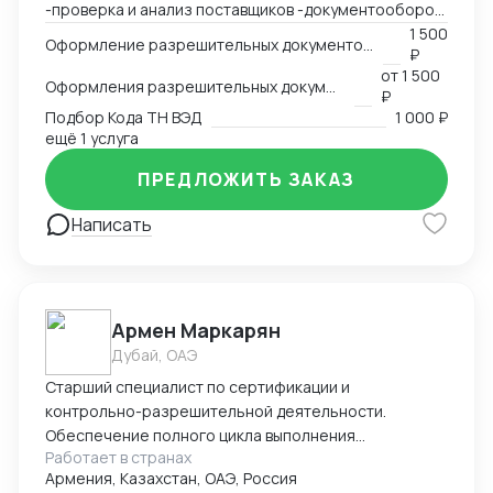
-проверка и анализ поставщиков -документооборот
-пользование Exel, Word, LinkedIn, Bitrix24
1 500
Оформление разрешительных документов, консультация
₽
-оформление сертификации на товар: СГР, ДС, СС,
от
1 500
РУ, Нотификация -деловая переписка -продажи
Оформления разрешительных документов
₽
-пользование Инкотермс -общение с фабриками (на
Подбор Кода ТН ВЭД
1 000 ₽
китайском языке) -кастомизация продукта -работа с
ещё 1 услуга
OEM \ ODM фабриками - доставка и растаможка
ПРЕДЛОЖИТЬ ЗАКАЗ
образцов для изготовления сертификации. Проекты
разной сложности, от станков до БАДов
Написать
Армен Маркарян
Дубай, ОАЭ
Старший специалист по сертификации и
контрольно-разрешительной деятельности.
Обеспечение полного цикла выполнения
Работает в странах
сертификации продукции в соответствие с
Армения, Казахстан, ОАЭ, Россия
требованиями технических регламентов ЕАЭС