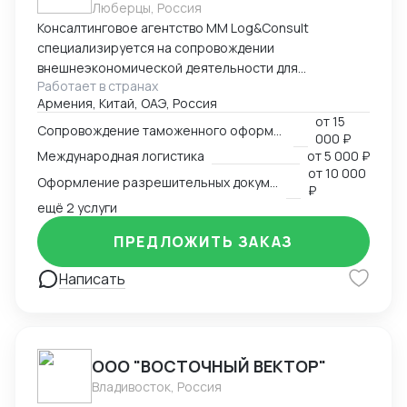
Люберцы, Россия
Консалтинговое агентство MM Log&Consult
специализируется на сопровождении
внешнеэкономической деятельности для
Работает в странах
участников международного рынка из России и
Армения, Китай, ОАЭ, Россия
Армении. Наш опыт в сфере ВЭД более 13 лет
от
15
позволяет нам оказывать качественные
Сопровождение таможенного оформления груза
000 ₽
консалтинговые услуги для компаний, решивших
Международная логистика
от
5 000 ₽
выйти на международный рынок. MM Log&Consult
от
10 000
Оформление разрешительных документов
поможет организовать международный бизнес в
₽
Вашей компании в требуемых масштабах: -
ещё 2 услуги
организация и внедрение ВЭД с нуля; -
ПРЕДЛОЖИТЬ ЗАКАЗ
консультирование и разработка стратегии
внедрения ВЭД в компанию силами заказчика; -
Написать
сопровождение международной сделки разово или
на постоянной основе.
ООО "ВОСТОЧНЫЙ ВЕКТОР"
Владивосток, Россия