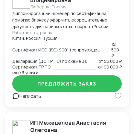
Владимировна
Люберцы, Россия
Дипломированный инженер по сертификации,
помогаю бизнесу оформить разрешительные
документы для производства товаров в России,
Работает в странах
импорта и реализации на территории РФ, через
Китай, Россия, Турция
магазины и маркетплейсы.
12
Сертификат ИСО (ISO) 9001 (сопровождение, подготовка документов)
500
₽
Декларация (ДС ТР ТС) по схеме 3Д
от
25 000 ₽
Сертификат ТР ТС
от
90 000 ₽
ещё 3 услуги
ПРЕДЛОЖИТЬ ЗАКАЗ
Написать
ИП Межеделова Анастасия
Олеговна