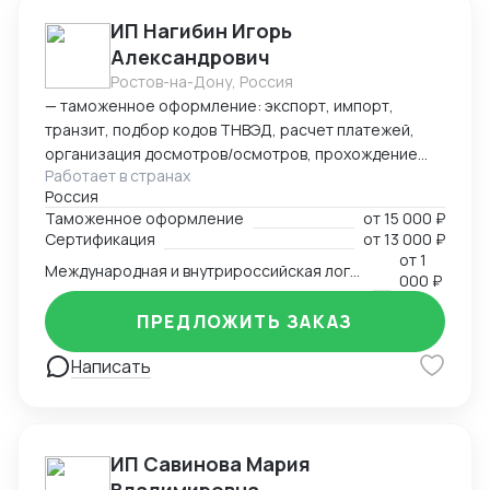
ИП Нагибин Игорь
Александрович
Ростов-на-Дону, Россия
— таможенное оформление: экспорт, импорт,
транзит, подбор кодов ТНВЭД, расчет платежей,
организация досмотров/осмотров, прохождение
Работает в странах
доп. проверок, возврат обеспечения; — логистика:
Россия
авто, авиа, морской транспорт, ж/д; — консалтинг
Таможенное оформление
от
15 000 ₽
и сопровождение по таможенным процедурам,
Сертификация
от
13 000 ₽
валютному контролю и бухгалтерии;
от
1
Международная и внутрироссийская логистика (мультимодальная)
— бухгалтерский аутсорсинг; — получение
000 ₽
разрешительной документации: сертификаты,
ПРЕДЛОЖИТЬ ЗАКАЗ
разрешения.
Написать
ИП Савинова Мария