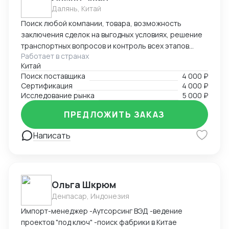
Далянь, Китай
Поиск любой компании, товара, возможность
заключения сделок на выгодных условиях, решение
транспортных вопросов и контроль всех этапов
Работает в странах
сотрудничества с иностранными партнерами.
Китай
Поиск поставщика
4 000 ₽
Сертификация
4 000 ₽
Исследование рынка
5 000 ₽
ПРЕДЛОЖИТЬ ЗАКАЗ
Написать
Ольга Шкрюм
Денпасар, Индонезия
Импорт-менеджер -Аутсорсинг ВЭД -ведение
проектов "под ключ" -поиск фабрики в Китае