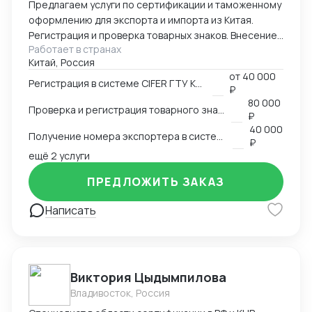
Предлагаем услуги по сертификации и таможенному
оформлению для экспорта и импорта из Китая.
Регистрация и проверка товарных знаков. Внесение
Работает в странах
в таможенный реестр товарных знаков.
Китай, Россия
Изготовление маркировки для пищевой продукции
от
40 000
для реализации в Китае. Получение номера
Регистрация в системе CIFER ГТУ КНР
₽
экспортера в системе китайской таможни. Подбор
80 000
Проверка и регистрация товарного знака в КНР
HS и CIQ кодов.
₽
40 000
Получение номера экспортера в системе ГТУ КНР
₽
ещё 2 услуги
ПРЕДЛОЖИТЬ ЗАКАЗ
Написать
Виктория Цыдымпилова
Владивосток, Россия