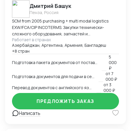
Дмитрий Башук
Пенза, Россия
SCM from 2005:purchasing + multi modal logistics
EXW/FCA/CIP INCOTERMS. Закупки технически-
сложного оборудования, запчастей и
Работает в странах
комплектующих к нему.
Азербайджан, Аргентина, Армения, Бангладеш
+8 стран
5
Подготовка пакета документов от поставщика на EXW, FCA, CIP
000
₽
от
7
Подготовка документов для подачи в сертификационный орган
000 ₽
от
3
Перевод документов с английского языка на русский
000 ₽
ПРЕДЛОЖИТЬ ЗАКАЗ
Написать