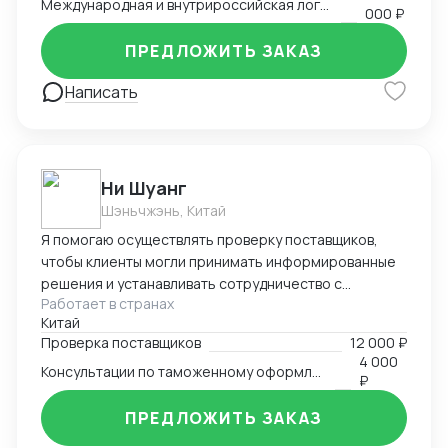
Международная и внутрироссийская логистика (мультимодальная)
— бухгалтерский аутсорсинг; — получение
000 ₽
разрешительной документации: сертификаты,
ПРЕДЛОЖИТЬ ЗАКАЗ
разрешения.
Написать
Ни Шуанг
Шэньчжэнь, Китай
Я помогаю осуществлять проверку поставщиков,
чтобы клиенты могли принимать информированные
решения и устанавливать сотрудничество с
Работает в странах
надежными и квалифицированными партнерами.
Китай
Произвожу тщательный анализ рынка и имею
Проверка поставщиков
12 000 ₽
прочные связи с местными поставщиками и
4 000
Консультации по таможенному оформлению
таможенными органами. Я глубоко понимаю
₽
требования и сложности, с которыми сталкиваются
предприниматели и компании, осуществляющие
ПРЕДЛОЖИТЬ ЗАКАЗ
международную торговлю. Я также готова