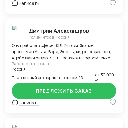
Написать
предоставить свои услуги на любом
географическом объекте в Китае.
Дмитрий Александров
Калининград, Россия
Опыт работы в сфере ВЭД 24 года. Знание
программы Альта, Ворд, Эксель, видео редакторы,
Адобе Файн ридер и т. п. Производил оформление
Работает в странах
Экспорта, Импорта, Реэкспорта, Таможенный
Россия
транзит,Помогаю при сборе документов для КТС,
от
30 000
Ввоз образцов для испытаний. Производил
Таможенный декларант с опытом 25 лет
₽
оформление Деклараций соответствия,
Сертификатов, СГР. Оформлял сельхоз технику в
ПРЕДЛОЖИТЬ ЗАКАЗ
ассортименте, строительный крепёж(порядка 500
артикулов), электро инструмент,
Написать
лесоматериалы(пиловочник, доска). Произвожу
полный мониторинг всех сопроводительных
документов, знание ИНКОТЕРМС, Подбираю коды
ВЭД. Подготавливаю пакет документов для отгрузки.