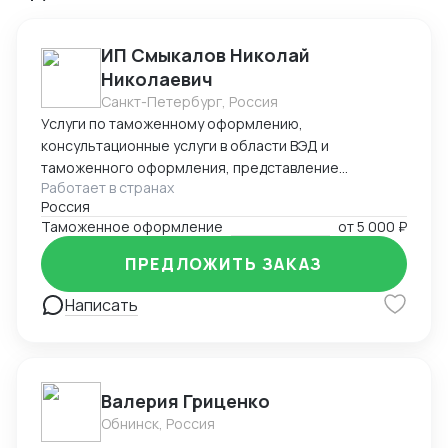
ИП Смыкалов Николай
Николаевич
Санкт-Петербург, Россия
Услуги по таможенному оформлению,
консультационные услуги в области ВЭД и
таможенного оформления, представление
Работает в странах
интересов на таможенных постах, услуги
Россия
международной и внутрироссийской логистики. Опыт
Таможенное оформление
от
5 000 ₽
в данной сфере с 2011г.
ПРЕДЛОЖИТЬ ЗАКАЗ
Написать
Валерия Гриценко
Обнинск, Россия