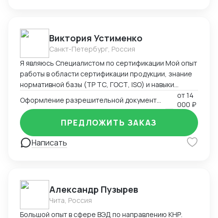
управляю цепями поставок. Работаю в системе
Честный Знак и генерирую коды маркировки для
выполнения требований по обороту парфюмерно-
косметической продукции. С уважением, Наталия
Виктория Устименко
Панарина +7 (929) 651-08-51
Санкт-Петербург, Россия
Я являюсь Специалистом по сертификации Мой опыт
работы в области сертификации продукции, знание
нормативной базы (ТР ТС, ГОСТ, ISO) и навыки
взаимодействия с органами по сертификации
от
14
Оформление разрешительной документации - Сертификаты и декларации
000 ₽
позволяют мне эффективно решать задачи по
подтверждению соответствия продукции
ПРЕДЛОЖИТЬ ЗАКАЗ
установленным требованиям. Оформляю
техническую документацию и консультирую по
Написать
вопросам
Александр Пузырев
Чита, Россия
Большой опыт в сфере ВЭД по направлению КНР.