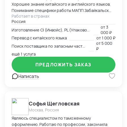
Хорошее знание китайского и английского языков.
Понимание специфики работы МАПП Забайкальск
Работает в странах
(Маньчжурия).
Россия
от
3
Изготовление CI (Инвойс), PL (Упаковочный лист), CMR
000 ₽
Перевод с китайского языка
от
1 000 ₽
от
5 000
Поиск поставщика по запасным частям
₽
ещё 1 услуга
ПРЕДЛОЖИТЬ ЗАКАЗ
Написать
Софья Щегловская
Москва, Россия
Являюсь специалистом по таможенному
оформлению. Работаю по профессии, закончила