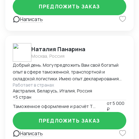
ПРЕДЛОЖИТЬ ЗАКАЗ
Написать
Наталия Панарина
Москва, Россия
Добрый день. Могу предложить Вам свой богатый
опыт в сфере таможенной, транспортной и
складской логистики. Имею опыт декларирования
Работает в странах
парфюмерно-косметической продукции с 2016-ого
Австралия, Беларусь, Италия, Россия
года. Работаю в программе Альта-ГТД, Заполнитель.
+5 стран
На протяжении всей своей деятельности связана с
от
5 000
получением разрешительной документации,
Таможенное оформление и расчёт ТН ВЭД
₽
документооборотом в области таможенной и
транспортной логистики, сотрудничеством с
ПРЕДЛОЖИТЬ ЗАКАЗ
иностранными поставщиками и закупкой товара.
Написать
Занимаюсь оптимизацией складских запасов и