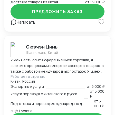
Доставка товаров из Китая.
от
15 000 ₽
ПРЕДЛОЖИТЬ ЗАКАЗ
Написать
Cюэчэн Цинь
Шэньчжэнь, Китай
У меня есть опыт в сфере внешней торговли, я
знаком с процессами импорта и экспорта товаров, а
также с работой международных поставок. Я умею
Работает в странах
вести переговоры с зарубежными партнерами,
Китай, Россия
заключать контракты, а также решать вопросы,
Экспортные услуги
от
5 000 ₽
связанные с логистикой и таможней. Могу
от
5 000
Услуги перевода с китайского и русского языков
предоставить консультации по внешней торговле.
₽
от
5
Подготовка и перевод международных договоров (русский-китайский)
000 ₽
ещё 1 услуга