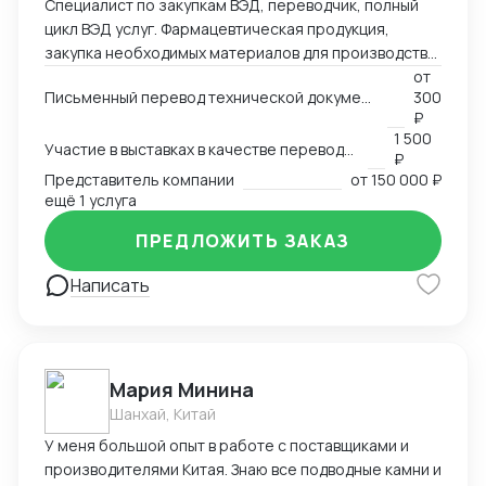
Специалист по закупкам ВЭД, переводчик, полный
цикл ВЭД услуг. Фармацевтическая продукция,
закупка необходимых материалов для производства
дженериков - субстанции АФC, сырье и т.д.
от
Письменный перевод технической документации, счетов, сертификатов, MSDS и любых других документов
300
₽
1 500
Участие в выставках в качестве переводчика
₽
Представитель компании
от
150 000 ₽
ещё 1 услуга
ПРЕДЛОЖИТЬ ЗАКАЗ
Написать
Мария Минина
Шанхай, Китай
У меня большой опыт в работе с поставщиками и
производителями Китая. Знаю все подводные камни и