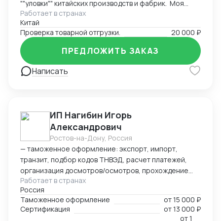
""уловки"" китайских производств и фабрик. Моя
Работает в странах
основная задача заключается в проверке отгрузки
Китай
товаров на соответствие договору и контроле
Проверка товарной отгрузки.
20 000 ₽
качества и количества товаров при отгрузке. Я также
контролирую количество товаров, чтобы убедиться,
ПРЕДЛОЖИТЬ ЗАКАЗ
что оно соответствует оговоренным условиям.
Написать
ИП Нагибин Игорь
Александрович
Ростов-на-Дону, Россия
— таможенное оформление: экспорт, импорт,
транзит, подбор кодов ТНВЭД, расчет платежей,
организация досмотров/осмотров, прохождение
Работает в странах
доп. проверок, возврат обеспечения; — логистика:
Россия
авто, авиа, морской транспорт, ж/д; — консалтинг
Таможенное оформление
от
15 000 ₽
и сопровождение по таможенным процедурам,
Сертификация
от
13 000 ₽
валютному контролю и бухгалтерии;
от
1