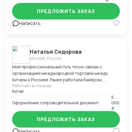
₽
отгрузки.
ПРЕДЛОЖИТЬ ЗАКАЗ
Написать
Наталья Сидорова
Москва, Россия
Мой профессиональный путь тесно связан с
организацией международной торговли между
Китаем и Россией. Ранее работала байером,
Работает в странах
отправляла на территорию РФ товары различных
Китай
ниш (детские товары, одежда, мебель, техника).
5
Самостоятельно занималась поиском товаров на
Оформление сопроводительной документации для таможенных органов РФ
000
китайских площаках, вела переговоры с фабриками и
₽
организовывала логистику. В настоящее время я
работаю в автосалоне «AutoLuxUnion», где
ПРЕДЛОЖИТЬ ЗАКАЗ
полностью сопровождаю вопросы импорта: от
Написать
подготовки полного пакета таможенных документов