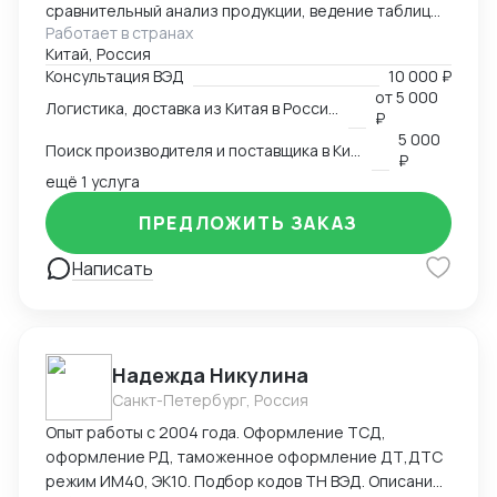
сравнительный анализ продукции, ведение таблиц
Работает в странах
google excel, синхронный перевод с китайского,
Китай, Россия
синхронный перевод с английского, международная
Консультация ВЭД
10 000 ₽
логистика
от
5 000
Логистика, доставка из Китая в Россию
₽
5 000
Поиск производителя и поставщика в Китае
₽
ещё 1 услуга
ПРЕДЛОЖИТЬ ЗАКАЗ
Написать
Надежда Никулина
Санкт-Петербург, Россия
Опыт работы с 2004 года. Оформление ТСД,
оформление РД, таможенное оформление ДТ,ДТС
режим ИМ40, ЭК10. Подбор кодов ТН ВЭД. Описание