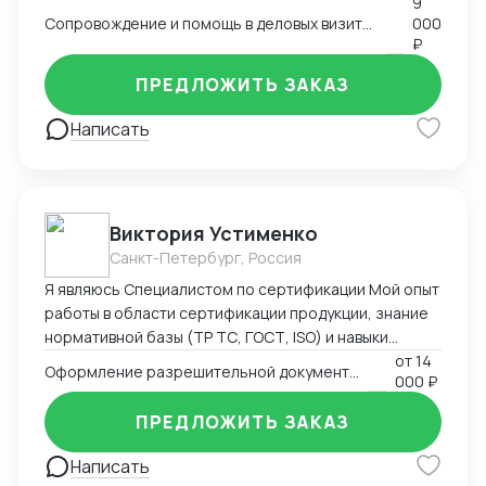
9
Сопровождение и помощь в деловых визитах, переездах и туристических поездках
000
₽
ПРЕДЛОЖИТЬ ЗАКАЗ
Написать
Виктория Устименко
Санкт-Петербург, Россия
Я являюсь Специалистом по сертификации Мой опыт
работы в области сертификации продукции, знание
нормативной базы (ТР ТС, ГОСТ, ISO) и навыки
взаимодействия с органами по сертификации
от
14
Оформление разрешительной документации - Сертификаты и декларации
000 ₽
позволяют мне эффективно решать задачи по
подтверждению соответствия продукции
ПРЕДЛОЖИТЬ ЗАКАЗ
установленным требованиям. Оформляю
техническую документацию и консультирую по
Написать
вопросам