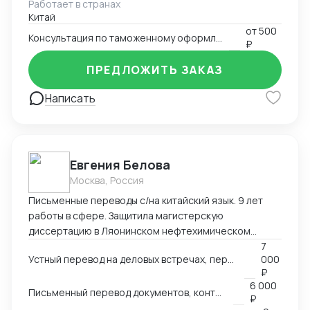
Работает в странах
товаров. Многотоварные ДТ.
Китай
от
500
Консультация по таможенному оформлению
₽
ПРЕДЛОЖИТЬ ЗАКАЗ
Написать
Евгения Белова
Москва, Россия
Письменные переводы с/на китайский язык. 9 лет
работы в сфере. Защитила магистерскую
диссертацию в Ляонинском нефтехимическом
университете (КНР). Перевод текстов любых
7
Устный перевод на деловых встречах, переговорах других мероприятиях
000
тематик любой сложности.
₽
6 000
Письменный перевод документов, контрактов
₽