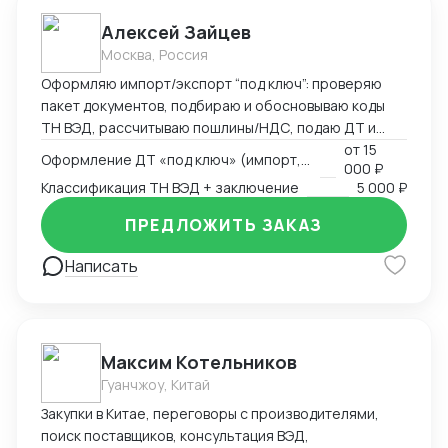
Алексей Зайцев
Москва, Россия
Оформляю импорт/экспорт “под ключ”: проверяю
пакет документов, подбираю и обосновываю коды
ТН ВЭД, рассчитываю пошлины/НДС, подаю ДТ и
веду переписку до выпуска. Сильные товарные
от
15
Оформление ДТ «под ключ» (импорт, экспорт)
000 ₽
группы — электроника, CCTV/СКУД, климат-техника и
Классификация ТН ВЭД + заключение
5 000 ₽
запчасти. Работаю по договору/эскроу,
предоставляю закрывающие документы (ИП/ООО).
ПРЕДЛОЖИТЬ ЗАКАЗ
Что умею и делаю • ДТ (импорт, экспорт, транзит),
ответы на запросы таможни • Классификация ТН ВЭД
Написать
с письменным обоснованием (ОПИ, Пояснения
ЕАЭС) • КТС/ДТС: подготовка доказательной базы,
переписка • Сертификация и “разрешёнка”:
Декларации/Сертификаты ЕАЭС, письма-
Максим Котельников
исключения, РНПТ/прослеживаемость, Честный
Гуанчжоу, Китай
ЗНАК • Взаимодействие со СВХ и ТК, контроль
сроков и затрат
Закупки в Китае, переговоры с производителями,
поиск поставщиков, консультация ВЭД,