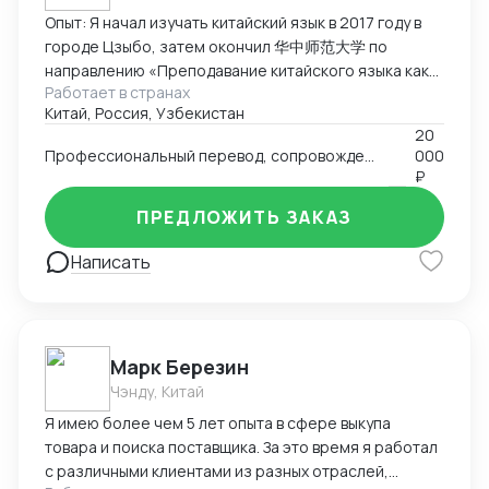
Опыт: Я начал изучать китайский язык в 2017 году в
городе Цзыбо, затем окончил 华中师范大学 по
направлению «Преподавание китайского языка как
Работает в странах
иностранного». Прожил в Китае восемь лет,
Китай, Россия, Узбекистан
занимался преподаванием китайского языка
20
иностранцам, работал переводчиком и участвовал в
Профессиональный перевод, сопровождение, аудит и инспекция товаров, подбор партнёров, консультации по импорту/экспорту
000
международных проектах. Кроме педагогической
₽
деятельности, я проводил аудиты китайских заводов,
инспекции товаров перед экспортом и оценку
ПРЕДЛОЖИТЬ ЗАКАЗ
соответствия продукции требованиям заказчиков.
Написать
Этот опыт укрепил мои навыки деловой
коммуникации и понимание производственных
процессов в Китае. Ключевые компетенции:
Преподавание китайского языка иностранцам,
работа с фонетикой и устной речью. Межкультурная
Марк Березин
коммуникация и ведение деловых переговоров.
Чэнду, Китай
Аудит заводов, инспекция товаров, контроль
Я имею более чем 5 лет опыта в сфере выкупа
качества перед отправкой. Перевод (устный и
товара и поиска поставщика. За это время я работал
письменный) в образовательной и коммерческой
с различными клиентами из разных отраслей,
сферах. Использование цифровых инструментов и