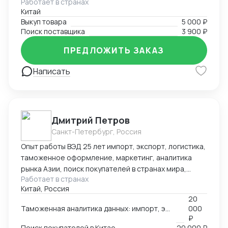
Работает в странах
включая розничную торговлю, электронику, моду и
образовательных технологий в обучении.
Китай
другие. Я успешно находил поставщиков для
Выкуп товара
5 000 ₽
клиентов, помогал им получить выгодные условия и
Поиск поставщика
3 900 ₽
заключал успешные сделки.
ПРЕДЛОЖИТЬ ЗАКАЗ
Написать
Дмитрий Петров
Санкт-Петербург, Россия
Опыт работы ВЭД 25 лет импорт, экспорт, логистика,
таможенное оформление, маркетинг, аналитика
рынка Азии, поиск покупателей в странах мира,
Работает в странах
производителей, партнеров, реклама, выставки в
Китай, Россия
Китае, продвижение в Азии, консультации по ВЭД,
20
обучение. 🌍Официальный представитель в России
Таможенная аналитика данных: импорт, экспорт по 252 странам мира
000
Российско-Китайского БЦ город Чанша 🌍
₽
Эксклюзивный представитель в России и странах
Поиск покупателей в Китае
20 000 ₽