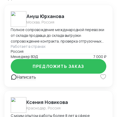
Ануш Юрханова
Москва, Россия
Полное сопровождение международной перевозки
от склада продавца до склада выгрузки:
сопровождение контракта, проверка отгрузочных
Работает в странах
документов, подготовка документов для
Россия
таможенного оформления, работа с брокерами и
Менеджер ВЭД
7 000 ₽
таможенными службами, подача статистической
формы в таможенные органы, валютный контроль (
ПРЕДЛОЖИТЬ ЗАКАЗ
оформление УНК, СПД), поиск экспедиторов,
работа с ЖД, Авто, Морским транспортом,
Написать
оперативное решение сопутствующих задач.
Ксения Новикова
Краснодар, Россия
С моим опытом работы более 8 лет в сфере