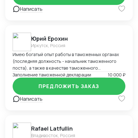
Написать
Юрий Ерохин
Иркутск, Россия
Имею богатый опыт работы в таможенных органах
(последняя должность - начальник таможенного
поста), а также в качестве таможенного
представителя. Два высших образования -
Заполнение таможенной декларации
10 000 ₽
таможенное дело и юриспруденция.
ПРЕДЛОЖИТЬ ЗАКАЗ
Написать
Rafael Latfullin
Владивосток, Россия