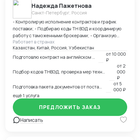
Надежда Пажетнова
быстро вникаю в задачу и умею работать с людьми.
Санкт-Петербург, Россия
Буду рада сотрудничеству!
- Контролирую исполнение контрактов и график
поставки; - Подбираю коды ТН ВЭД и координирую
работу с таможенными брокерами; - Организую
Работает в странах
сертификацию и взаимодействие с
Казахстан, Китай, Россия, Узбекистан
аккредитованными органами; - Снижаю расходы за
от
10 000
счёт оптимизации логистики и правильного кода; -
Подготовлю контракт на английском языке
₽
Обеспечиваю юридическую чистоту сделок,
от
2
точность инвойсов, упаковочных листов, контрактов.
Подбор кодов ТНВЭД, проверка мер технического регулирования, запретов и ограничений
000
₽
от
5
Подготовка пакета документов от поставщика на EXW, FCA, CIF, FOB
000 ₽
ещё 1 услуга
ПРЕДЛОЖИТЬ ЗАКАЗ
Написать