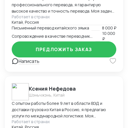
профессионального перевода, я гарантирую
высокое качество и точность перевода. Моя задача
Работает в странах
- обеспечить точный и качественный перевод с
Китай, Россия
китайского на русский и наоборот, чтобы установить
Письменный перевод китайского зяыка
8 000 ₽
эффективную коммуникацию между клиентами.
10 000
Сопровождение в качестве переводчика в Китае
₽
ПРЕДЛОЖИТЬ ЗАКАЗ
Написать
Ксения Нефедова
Шэньчжэнь, Китай
С опытом работы более 9 лет в области ВЭД и
доставки грузов из Китая в Россию, я предлагаю
услуги по международной логистике. Моя
Работает в странах
экспертиза обеспечивает эффективную и надежную
Китай, Россия