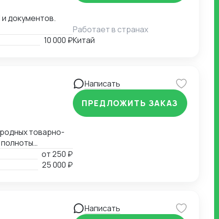
 и документов.
Работает в странах
10 000 ₽
Китай
Написать
ПРЕДЛОЖИТЬ ЗАКАЗ
ародных товарно-
 полноты
ых документов.
от
250 ₽
ия таможенной
25 000 ₽
 Определение мер
 СС, ДС). Расчет
Написать