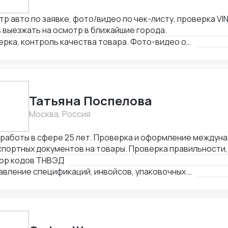
р авто по заявке, фото/видео по чек-листу, проверка VIN
 выезжать на осмотр в ближайшие города.
Проверка, контроль качества товара. Фото-видео отчет
Татьяна Поспелова
Москва, Россия
 работы в сфере 25 лет. Проверка и оформление междун
портных документов на товары. Проверка правильности,
лнения и комплектности перевозочных и сопроводительн
ор кодов ТНВЭД
деление кода товара (ТНВЭД). Выбор метода определен
Составление спецификаций, инвойсов, упаковочных листов
мости и её расчёт в соответствии с избранным методом.
ного и нетарифного регулирования (помощь в получение
женных платежей.