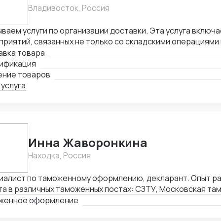
Владивосток, Россия
ваем услуги по организации доставки. Эта услуга включа
риятий, связанных не только со складскими операциями
овождением. В нее также входит таможенное оформлени
авка товара
лнении необходимой сопроводительной и разрешительно
ификация
ение товаров
 услуга
Инна Жаворонкина
Находка, Россия
иалист по таможенному оформлению, декларант. Опыт раб
а в различных таможенных постах: СЗТУ, Московская та
ибирская таможня, Алтайская таможня, Уссурийская там
женное оформление
востокская таможня, Находкинская таможня, а именно: 