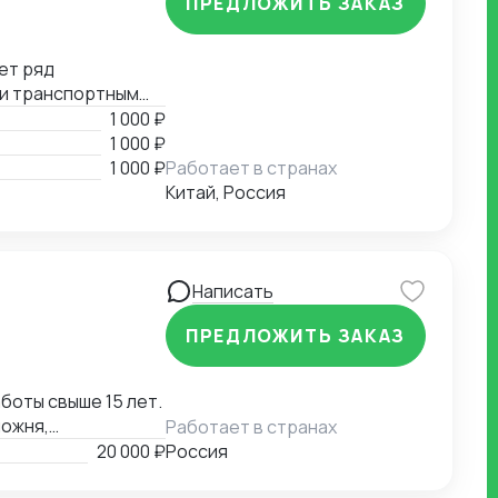
ПРЕДЛОЖИТЬ ЗАКАЗ
ет ряд
 и транспортным
е, помощь в
1 000 ₽
й документации.
1 000 ₽
1 000 ₽
Работает в странах
Китай, Россия
Написать
ПРЕДЛОЖИТЬ ЗАКАЗ
оты свыше 15 лет.
можня,
Работает в странах
ожня,
20 000 ₽
Россия
полная подготовка