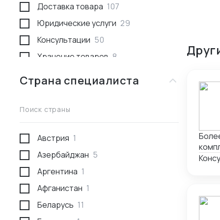
Доставка товара
107
Юридические услуги
29
Консультации
50
Друг
Хранение товаров
8
Поиск товара и поставщика
259
Страна специалиста
Доставка пассажирами
1
Проведение переговоров
56
Поиск страны
Сотрудники за границей
9
Более
Австрия
1
Разработка и производство
23
компл
Азербайджан
5
Проверка поставщика
41
Конс
Аргентина
1
Участие в выставках
50
Афганистан
1
Анализ рынка
34
Беларусь
11
Консалтинг по интеллектуальной
5
собственности