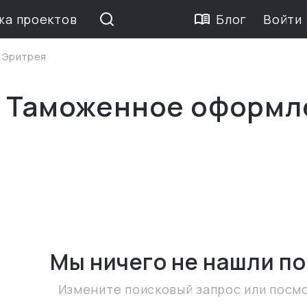
жа проектов
Блог
Войти
>
Эритрея
е Таможенное оформл
Мы ничего не нашли
по
Измените поисковый запрос или посм