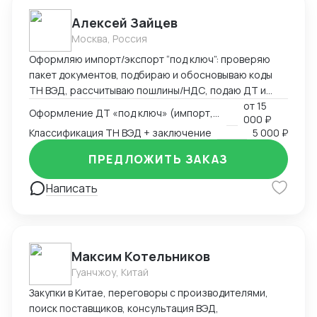
Алексей Зайцев
Москва, Россия
Оформляю импорт/экспорт “под ключ”: проверяю
пакет документов, подбираю и обосновываю коды
ТН ВЭД, рассчитываю пошлины/НДС, подаю ДТ и
веду переписку до выпуска. Сильные товарные
от
15
Оформление ДТ «под ключ» (импорт, экспорт)
000 ₽
группы — электроника, CCTV/СКУД, климат-техника и
Классификация ТН ВЭД + заключение
5 000 ₽
запчасти. Работаю по договору/эскроу,
предоставляю закрывающие документы (ИП/ООО).
ПРЕДЛОЖИТЬ ЗАКАЗ
Что умею и делаю • ДТ (импорт, экспорт, транзит),
ответы на запросы таможни • Классификация ТН ВЭД
Написать
с письменным обоснованием (ОПИ, Пояснения
ЕАЭС) • КТС/ДТС: подготовка доказательной базы,
переписка • Сертификация и “разрешёнка”:
Декларации/Сертификаты ЕАЭС, письма-
Максим Котельников
исключения, РНПТ/прослеживаемость, Честный
Гуанчжоу, Китай
ЗНАК • Взаимодействие со СВХ и ТК, контроль
сроков и затрат
Закупки в Китае, переговоры с производителями,
поиск поставщиков, консультация ВЭД,