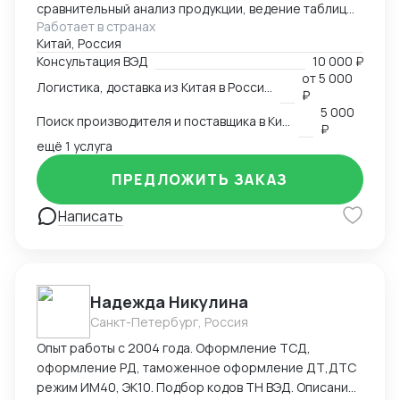
сравнительный анализ продукции, ведение таблиц
Работает в странах
google excel, синхронный перевод с китайского,
Китай, Россия
синхронный перевод с английского, международная
Консультация ВЭД
10 000 ₽
логистика
от
5 000
Логистика, доставка из Китая в Россию
₽
5 000
Поиск производителя и поставщика в Китае
₽
ещё 1 услуга
ПРЕДЛОЖИТЬ ЗАКАЗ
Написать
Надежда Никулина
Санкт-Петербург, Россия
Опыт работы с 2004 года. Оформление ТСД,
оформление РД, таможенное оформление ДТ,ДТС
режим ИМ40, ЭК10. Подбор кодов ТН ВЭД. Описание