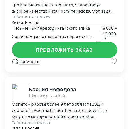
профессионального перевода, я гарантирую
высокое качество и точность перевода. Моя задача
Работает в странах
- обеспечить точный и качественный перевод с
Китай, Россия
китайского на русский и наоборот, чтобы установить
Письменный перевод китайского зяыка
8 000 ₽
эффективную коммуникацию между клиентами.
10 000
Сопровождение в качестве переводчика в Китае
₽
ПРЕДЛОЖИТЬ ЗАКАЗ
Написать
Ксения Нефедова
Шэньчжэнь, Китай
С опытом работы более 9 лет в области ВЭД и
доставки грузов из Китая в Россию, я предлагаю
услуги по международной логистике. Моя
Работает в странах
экспертиза обеспечивает эффективную и надежную
Китай, Россия