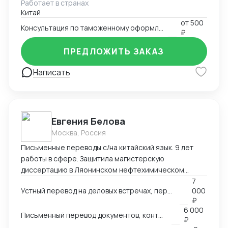
Работает в странах
товаров. Многотоварные ДТ.
Китай
от
500
Консультация по таможенному оформлению
₽
ПРЕДЛОЖИТЬ ЗАКАЗ
Написать
Евгения Белова
Москва, Россия
Письменные переводы с/на китайский язык. 9 лет
работы в сфере. Защитила магистерскую
диссертацию в Ляонинском нефтехимическом
университете (КНР). Перевод текстов любых
7
Устный перевод на деловых встречах, переговорах других мероприятиях
000
тематик любой сложности.
₽
6 000
Письменный перевод документов, контрактов
₽