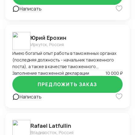
Написать
Юрий Ерохин
Иркутск, Россия
Имею богатый опыт работы в таможенных органах
(последняя должность - начальник таможенного
поста), а также в качестве таможенного
представителя. Два высших образования -
Заполнение таможенной декларации
10 000 ₽
таможенное дело и юриспруденция.
ПРЕДЛОЖИТЬ ЗАКАЗ
Написать
Rafael Latfullin
Владивосток, Россия