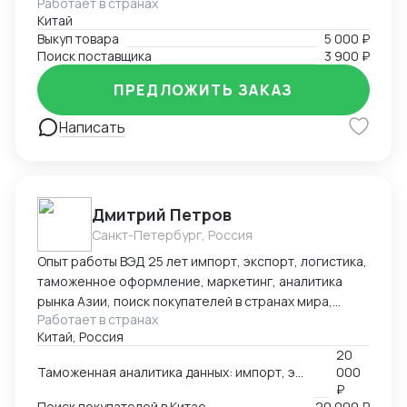
Работает в странах
включая розничную торговлю, электронику, моду и
образовательных технологий в обучении.
Китай
другие. Я успешно находил поставщиков для
Выкуп товара
5 000 ₽
клиентов, помогал им получить выгодные условия и
Поиск поставщика
3 900 ₽
заключал успешные сделки.
ПРЕДЛОЖИТЬ ЗАКАЗ
Написать
Дмитрий Петров
Санкт-Петербург, Россия
Опыт работы ВЭД 25 лет импорт, экспорт, логистика,
таможенное оформление, маркетинг, аналитика
рынка Азии, поиск покупателей в странах мира,
Работает в странах
производителей, партнеров, реклама, выставки в
Китай, Россия
Китае, продвижение в Азии, консультации по ВЭД,
20
обучение. 🌍Официальный представитель в России
Таможенная аналитика данных: импорт, экспорт по 252 странам мира
000
Российско-Китайского БЦ город Чанша 🌍
₽
Эксклюзивный представитель в России и странах
Поиск покупателей в Китае
20 000 ₽