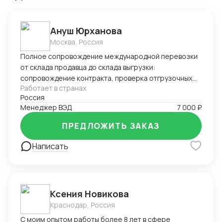
Ануш Юрханова
Москва, Россия
Полное сопровождение международной перевозки
от склада продавца до склада выгрузки:
сопровождение контракта, проверка отгрузочных
Работает в странах
документов, подготовка документов для
Россия
таможенного оформления, работа с брокерами и
Менеджер ВЭД
7 000 ₽
таможенными службами, подача статистической
формы в таможенные органы, валютный контроль (
ПРЕДЛОЖИТЬ ЗАКАЗ
оформление УНК, СПД), поиск экспедиторов,
работа с ЖД, Авто, Морским транспортом,
Написать
оперативное решение сопутствующих задач.
Ксения Новикова
Краснодар, Россия
С моим опытом работы более 8 лет в сфере