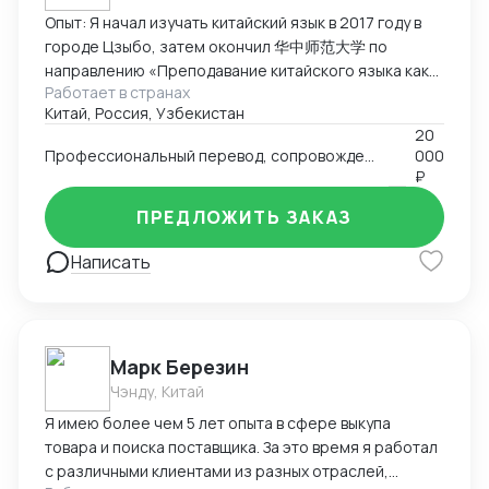
Опыт: Я начал изучать китайский язык в 2017 году в
городе Цзыбо, затем окончил 华中师范大学 по
направлению «Преподавание китайского языка как
Работает в странах
иностранного». Прожил в Китае восемь лет,
Китай, Россия, Узбекистан
занимался преподаванием китайского языка
20
иностранцам, работал переводчиком и участвовал в
Профессиональный перевод, сопровождение, аудит и инспекция товаров, подбор партнёров, консультации по импорту/экспорту
000
международных проектах. Кроме педагогической
₽
деятельности, я проводил аудиты китайских заводов,
инспекции товаров перед экспортом и оценку
ПРЕДЛОЖИТЬ ЗАКАЗ
соответствия продукции требованиям заказчиков.
Написать
Этот опыт укрепил мои навыки деловой
коммуникации и понимание производственных
процессов в Китае. Ключевые компетенции:
Преподавание китайского языка иностранцам,
работа с фонетикой и устной речью. Межкультурная
Марк Березин
коммуникация и ведение деловых переговоров.
Чэнду, Китай
Аудит заводов, инспекция товаров, контроль
Я имею более чем 5 лет опыта в сфере выкупа
качества перед отправкой. Перевод (устный и
товара и поиска поставщика. За это время я работал
письменный) в образовательной и коммерческой
с различными клиентами из разных отраслей,
сферах. Использование цифровых инструментов и