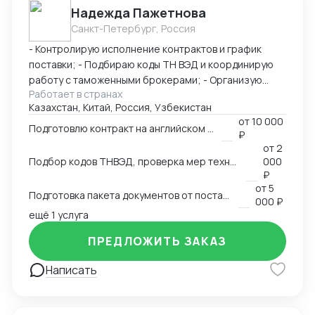
Надежда Пажетнова
быстро вникаю в задачу и умею работать с людьми.
Санкт-Петербург, Россия
Буду рада сотрудничеству!
- Контролирую исполнение контрактов и график
поставки; - Подбираю коды ТН ВЭД и координирую
работу с таможенными брокерами; - Организую
Работает в странах
сертификацию и взаимодействие с
Казахстан, Китай, Россия, Узбекистан
аккредитованными органами; - Снижаю расходы за
от
10 000
счёт оптимизации логистики и правильного кода; -
Подготовлю контракт на английском языке
₽
Обеспечиваю юридическую чистоту сделок,
от
2
точность инвойсов, упаковочных листов, контрактов.
Подбор кодов ТНВЭД, проверка мер технического регулирования, запретов и ограничений
000
₽
от
5
Подготовка пакета документов от поставщика на EXW, FCA, CIF, FOB
000 ₽
ещё 1 услуга
ПРЕДЛОЖИТЬ ЗАКАЗ
Написать