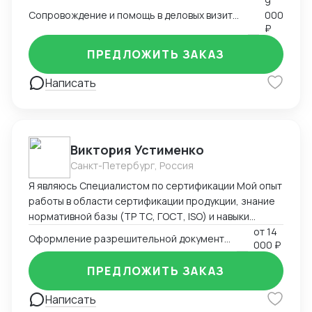
9
Сопровождение и помощь в деловых визитах, переездах и туристических поездках
000
₽
ПРЕДЛОЖИТЬ ЗАКАЗ
Написать
Виктория Устименко
Санкт-Петербург, Россия
Я являюсь Специалистом по сертификации Мой опыт
работы в области сертификации продукции, знание
нормативной базы (ТР ТС, ГОСТ, ISO) и навыки
взаимодействия с органами по сертификации
от
14
Оформление разрешительной документации - Сертификаты и декларации
000 ₽
позволяют мне эффективно решать задачи по
подтверждению соответствия продукции
ПРЕДЛОЖИТЬ ЗАКАЗ
установленным требованиям. Оформляю
техническую документацию и консультирую по
Написать
вопросам