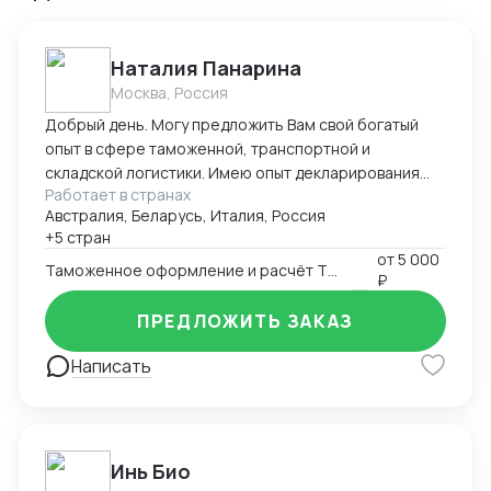
Наталия Панарина
Москва, Россия
Добрый день. Могу предложить Вам свой богатый
опыт в сфере таможенной, транспортной и
складской логистики. Имею опыт декларирования
Работает в странах
парфюмерно-косметической продукции с 2016-ого
Австралия, Беларусь, Италия, Россия
года. Работаю в программе Альта-ГТД, Заполнитель.
+5 стран
На протяжении всей своей деятельности связана с
от
5 000
получением разрешительной документации,
Таможенное оформление и расчёт ТН ВЭД
₽
документооборотом в области таможенной и
транспортной логистики, сотрудничеством с
ПРЕДЛОЖИТЬ ЗАКАЗ
иностранными поставщиками и закупкой товара.
Написать
Занимаюсь оптимизацией складских запасов и
управляю цепями поставок. Работаю в системе
Честный Знак и генерирую коды маркировки для
выполнения требований по обороту парфюмерно-
косметической продукции. С уважением, Наталия
Инь Био
Панарина +7 (929) 651-08-51