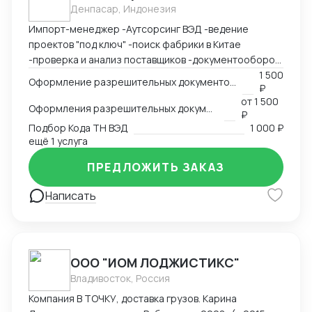
Денпасар, Индонезия
Импорт-менеджер -Аутсорсинг ВЭД -ведение
проектов "под ключ" -поиск фабрики в Китае
-проверка и анализ поставщиков -документооборот
-пользование Exel, Word, LinkedIn, Bitrix24
1 500
Оформление разрешительных документов, консультация
₽
-оформление сертификации на товар: СГР, ДС, СС,
от
1 500
РУ, Нотификация -деловая переписка -продажи
Оформления разрешительных документов
₽
-пользование Инкотермс -общение с фабриками (на
Подбор Кода ТН ВЭД
1 000 ₽
китайском языке) -кастомизация продукта -работа с
ещё 1 услуга
OEM \ ODM фабриками - доставка и растаможка
ПРЕДЛОЖИТЬ ЗАКАЗ
образцов для изготовления сертификации. Проекты
разной сложности, от станков до БАДов
Написать
ООО "ИОМ ЛОДЖИСТИКС"
Владивосток, Россия
Компания В ТОЧКУ, доставка грузов. Карина