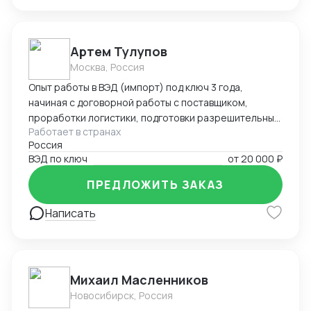
Артем Тулупов
Москва, Россия
Опыт работы в ВЭД (импорт) под ключ 3 года,
начиная с договорной работы с поставщиком,
проработки логистики, подготовки разрешительных
Работает в странах
документов (ТРТС и т.д.) оформления таможенной
Россия
декларации и доставки товара клиенту по
ВЭД по ключ
от
20 000 ₽
необходимому адресу в РФ
ПРЕДЛОЖИТЬ ЗАКАЗ
Написать
Михаил Масленников
Новосибирск, Россия