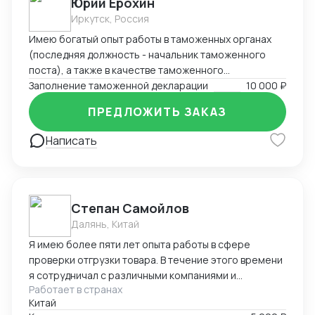
Юрий Ерохин
Иркутск, Россия
Имею богатый опыт работы в таможенных органах
(последняя должность - начальник таможенного
поста), а также в качестве таможенного
представителя. Два высших образования -
Заполнение таможенной декларации
10 000 ₽
таможенное дело и юриспруденция.
ПРЕДЛОЖИТЬ ЗАКАЗ
Написать
Степан Самойлов
Далянь, Китай
Я имею более пяти лет опыта работы в сфере
проверки отгрузки товара. В течение этого времени
я сотрудничал с различными компаниями и
Работает в странах
фабриками, осуществляя контроль и обеспечение
Китай
качества отгрузки разнообразных товаров, от