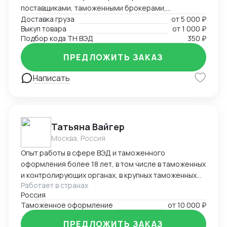
поставщиками, таможенными брокерами,
перевозчиками. Создание и редактирование
Доставка груза
от
5 000 ₽
Выкуп товара
от
1 000 ₽
документов (любых (прям любых)) под ваши нужды.
Подбор кода ТН ВЭД
350 ₽
ПРЕДЛОЖИТЬ ЗАКАЗ
Написать
Татьяна Вайгер
Москва, Россия
Опыт работы в сфере ВЭД и таможенного
оформления более 18 лет, в том числе в таможенных
и контролирующих органах, в крупных таможенных
Работает в странах
представителях. Сопровождение полного цикла
Россия
таможенного оформления и консультирование на
Таможенное оформление
от
10 000 ₽
любом этапе, подтверждение таможенной
стоимости, помощь в составлении документов.
ПРЕДЛОЖИТЬ ЗАКАЗ