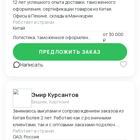
12 лет успешного опыта доставки, таможенного
оформления, сертификации товаров из Китая.
Офисы в Пекине, склады в Манчжурии.
Работает в странах
Китай
от
30 000
Логистика, таможенное оформление
₽
ПРЕДЛОЖИТЬ ЗАКАЗ
Написать
Эмир Курсантов
Бишкек, Киргизия
Занимаюсь выкупами и сопровождением заказов из
Китая более 2 лет. Работаю как с розничными
клиентами, так и с оптовыми заказами под ключ.
Работает в странах
Основные компетенции: Поиск надёжных
ОАЭ, Россия
поставщиков на 1688, Taobao, Pinduoduo, Alibaba