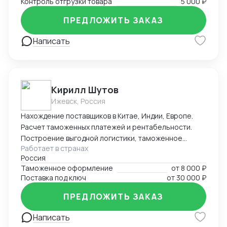
Контроль отгрузки товара
5 000 ₽
потребительских товаров до промышленного
оборудования.
ПРЕДЛОЖИТЬ ЗАКАЗ
Написать
Кирилл Шутов
Ижевск, Россия
Нахождение поставщиков в Китае, Индии, Европе.
Расчет таможенных платежей и рентабельности.
Построение выгодной логистики, таможенное
Работает в странах
оформление.
Россия
Таможенное оформление
от
8 000 ₽
Поставка под ключ
от
30 000 ₽
ПРЕДЛОЖИТЬ ЗАКАЗ
Написать