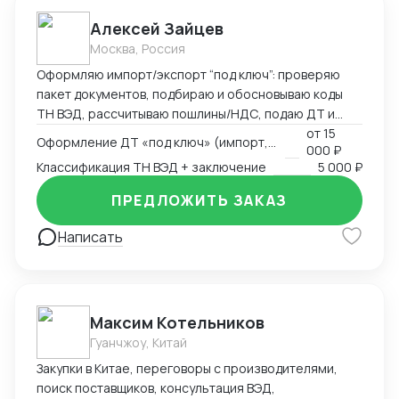
Алексей Зайцев
Москва, Россия
Оформляю импорт/экспорт “под ключ”: проверяю
пакет документов, подбираю и обосновываю коды
ТН ВЭД, рассчитываю пошлины/НДС, подаю ДТ и
веду переписку до выпуска. Сильные товарные
от
15
Оформление ДТ «под ключ» (импорт, экспорт)
000 ₽
группы — электроника, CCTV/СКУД, климат-техника и
Классификация ТН ВЭД + заключение
5 000 ₽
запчасти. Работаю по договору/эскроу,
предоставляю закрывающие документы (ИП/ООО).
ПРЕДЛОЖИТЬ ЗАКАЗ
Что умею и делаю • ДТ (импорт, экспорт, транзит),
ответы на запросы таможни • Классификация ТН ВЭД
Написать
с письменным обоснованием (ОПИ, Пояснения
ЕАЭС) • КТС/ДТС: подготовка доказательной базы,
переписка • Сертификация и “разрешёнка”:
Декларации/Сертификаты ЕАЭС, письма-
Максим Котельников
исключения, РНПТ/прослеживаемость, Честный
Гуанчжоу, Китай
ЗНАК • Взаимодействие со СВХ и ТК, контроль
сроков и затрат
Закупки в Китае, переговоры с производителями,
поиск поставщиков, консультация ВЭД,