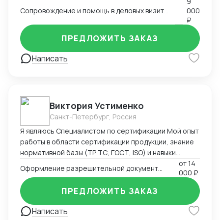
9
Сопровождение и помощь в деловых визитах, переездах и туристических поездках
000
₽
ПРЕДЛОЖИТЬ ЗАКАЗ
Написать
Виктория Устименко
Санкт-Петербург, Россия
Я являюсь Специалистом по сертификации Мой опыт
работы в области сертификации продукции, знание
нормативной базы (ТР ТС, ГОСТ, ISO) и навыки
взаимодействия с органами по сертификации
от
14
Оформление разрешительной документации - Сертификаты и декларации
000 ₽
позволяют мне эффективно решать задачи по
подтверждению соответствия продукции
ПРЕДЛОЖИТЬ ЗАКАЗ
установленным требованиям. Оформляю
техническую документацию и консультирую по
Написать
вопросам