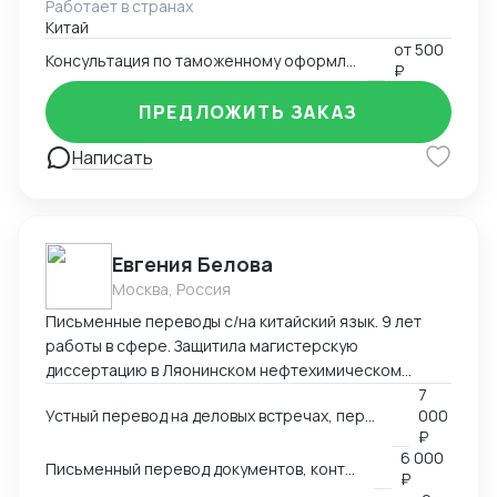
Работает в странах
товаров. Многотоварные ДТ.
Китай
от
500
Консультация по таможенному оформлению
₽
ПРЕДЛОЖИТЬ ЗАКАЗ
Написать
Евгения Белова
Москва, Россия
Письменные переводы с/на китайский язык. 9 лет
работы в сфере. Защитила магистерскую
диссертацию в Ляонинском нефтехимическом
университете (КНР). Перевод текстов любых
7
Устный перевод на деловых встречах, переговорах других мероприятиях
000
тематик любой сложности.
₽
6 000
Письменный перевод документов, контрактов
₽