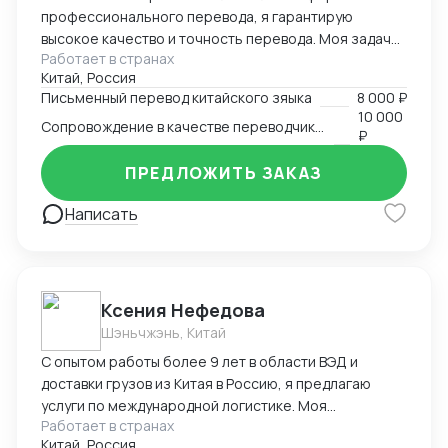
профессионального перевода, я гарантирую
высокое качество и точность перевода. Моя задача
Работает в странах
- обеспечить точный и качественный перевод с
Китай, Россия
китайского на русский и наоборот, чтобы установить
Письменный перевод китайского зяыка
8 000 ₽
эффективную коммуникацию между клиентами.
10 000
Сопровождение в качестве переводчика в Китае
₽
ПРЕДЛОЖИТЬ ЗАКАЗ
Написать
Ксения Нефедова
Шэньчжэнь, Китай
С опытом работы более 9 лет в области ВЭД и
доставки грузов из Китая в Россию, я предлагаю
услуги по международной логистике. Моя
Работает в странах
экспертиза обеспечивает эффективную и надежную
Китай, Россия