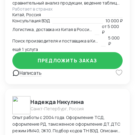
сравнительный анализ продукции, ведение таблиц
Работает в странах
google excel, синхронный перевод с китайского,
Китай, Россия
синхронный перевод с английского, международная
Консультация ВЭД
10 000 ₽
логистика
от
5 000
Логистика, доставка из Китая в Россию
₽
5 000
Поиск производителя и поставщика в Китае
₽
ещё 1 услуга
ПРЕДЛОЖИТЬ ЗАКАЗ
Написать
Надежда Никулина
Санкт-Петербург, Россия
Опыт работы с 2004 года. Оформление ТСД,
оформление РД, таможенное оформление ДТ,ДТС
режим ИМ40, ЭК10. Подбор кодов ТН ВЭД. Описание