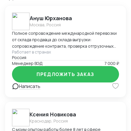
Ануш Юрханова
Москва, Россия
Полное сопровождение международной перевозки
от склада продавца до склада выгрузки:
сопровождение контракта, проверка отгрузочных
Работает в странах
документов, подготовка документов для
Россия
таможенного оформления, работа с брокерами и
Менеджер ВЭД
7 000 ₽
таможенными службами, подача статистической
формы в таможенные органы, валютный контроль (
ПРЕДЛОЖИТЬ ЗАКАЗ
оформление УНК, СПД), поиск экспедиторов,
работа с ЖД, Авто, Морским транспортом,
Написать
оперативное решение сопутствующих задач.
Ксения Новикова
Краснодар, Россия
С моим опытом работы более 8 лет в сфере