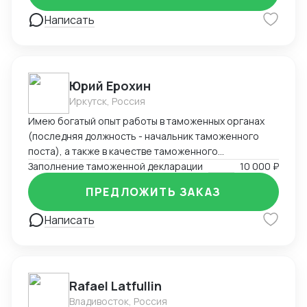
Написать
Юрий Ерохин
Иркутск, Россия
Имею богатый опыт работы в таможенных органах
(последняя должность - начальник таможенного
поста), а также в качестве таможенного
представителя. Два высших образования -
Заполнение таможенной декларации
10 000 ₽
таможенное дело и юриспруденция.
ПРЕДЛОЖИТЬ ЗАКАЗ
Написать
Rafael Latfullin
Владивосток, Россия