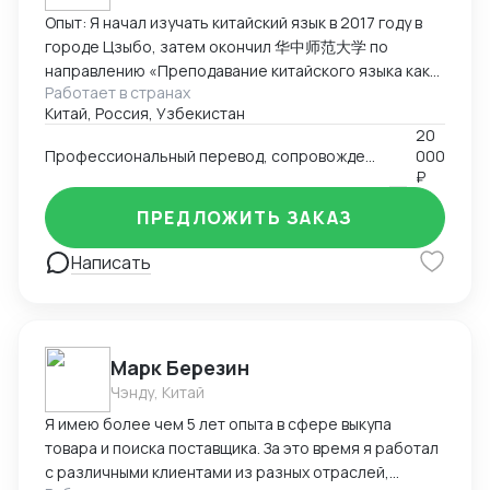
Опыт: Я начал изучать китайский язык в 2017 году в
городе Цзыбо, затем окончил 华中师范大学 по
направлению «Преподавание китайского языка как
Работает в странах
иностранного». Прожил в Китае восемь лет,
Китай, Россия, Узбекистан
занимался преподаванием китайского языка
20
иностранцам, работал переводчиком и участвовал в
Профессиональный перевод, сопровождение, аудит и инспекция товаров, подбор партнёров, консультации по импорту/экспорту
000
международных проектах. Кроме педагогической
₽
деятельности, я проводил аудиты китайских заводов,
инспекции товаров перед экспортом и оценку
ПРЕДЛОЖИТЬ ЗАКАЗ
соответствия продукции требованиям заказчиков.
Написать
Этот опыт укрепил мои навыки деловой
коммуникации и понимание производственных
процессов в Китае. Ключевые компетенции:
Преподавание китайского языка иностранцам,
работа с фонетикой и устной речью. Межкультурная
Марк Березин
коммуникация и ведение деловых переговоров.
Чэнду, Китай
Аудит заводов, инспекция товаров, контроль
Я имею более чем 5 лет опыта в сфере выкупа
качества перед отправкой. Перевод (устный и
товара и поиска поставщика. За это время я работал
письменный) в образовательной и коммерческой
с различными клиентами из разных отраслей,
сферах. Использование цифровых инструментов и