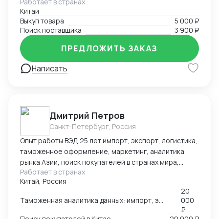
Работает в странах
включая розничную торговлю, электронику, моду и
образовательных технологий в обучении.
Китай
другие. Я успешно находил поставщиков для
Выкуп товара
5 000 ₽
клиентов, помогал им получить выгодные условия и
Поиск поставщика
3 900 ₽
заключал успешные сделки.
ПРЕДЛОЖИТЬ ЗАКАЗ
Написать
Дмитрий Петров
Санкт-Петербург, Россия
Опыт работы ВЭД 25 лет импорт, экспорт, логистика,
таможенное оформление, маркетинг, аналитика
рынка Азии, поиск покупателей в странах мира,
Работает в странах
производителей, партнеров, реклама, выставки в
Китай, Россия
Китае, продвижение в Азии, консультации по ВЭД,
20
обучение. 🌍Официальный представитель в России
Таможенная аналитика данных: импорт, экспорт по 252 странам мира
000
Российско-Китайского БЦ город Чанша 🌍
₽
Эксклюзивный представитель в России и странах
Поиск покупателей в Китае
20 000 ₽