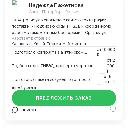
Надежда Пажетнова
быстро вникаю в задачу и умею работать с людьми.
Санкт-Петербург, Россия
Буду рада сотрудничеству!
- Контролирую исполнение контрактов и график
поставки; - Подбираю коды ТН ВЭД и координирую
работу с таможенными брокерами; - Организую
Работает в странах
сертификацию и взаимодействие с
Казахстан, Китай, Россия, Узбекистан
аккредитованными органами; - Снижаю расходы за
от
10 000
счёт оптимизации логистики и правильного кода; -
Подготовлю контракт на английском языке
₽
Обеспечиваю юридическую чистоту сделок,
от
2
точность инвойсов, упаковочных листов, контрактов.
Подбор кодов ТНВЭД, проверка мер технического регулирования, запретов и ограничений
000
₽
от
5
Подготовка пакета документов от поставщика на EXW, FCA, CIF, FOB
000 ₽
ещё 1 услуга
ПРЕДЛОЖИТЬ ЗАКАЗ
Написать