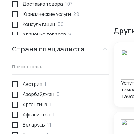
Доставка товара
107
Юридические услуги
29
Консультации
50
Друг
Хранение товаров
8
Поиск товара и поставщика
259
Страна специалиста
Доставка пассажирами
1
Проведение переговоров
56
Поиск страны
Сотрудники за границей
9
Услуг
Австрия
1
Разработка и производство
23
тамо
Азербайджан
5
Проверка поставщика
41
услуг
Тамо
2011г.
Аргентина
1
Участие в выставках
50
Афганистан
1
Анализ рынка
34
Беларусь
11
Консалтинг по интеллектуальной
5
собственности