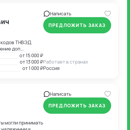
соответствует
Написать
вич
ПРЕДЛОЖИТЬ ЗАКАЗ
 кодов ТНВЭД,
ение доп.
ской транспорт, ж/
от
15 000 ₽
, валютному
от
13 000 ₽
Работает в странах
учение
от
1 000 ₽
Россия
Написать
ПРЕДЛОЖИТЬ ЗАКАЗ
 надежными и