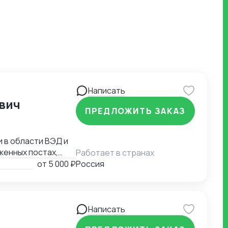
Написать
вич
ПРЕДЛОЖИТЬ ЗАКАЗ
 в области ВЭД и
женных постах,
Работает в странах
данной сфере с
от
5 000 ₽
Россия
Написать