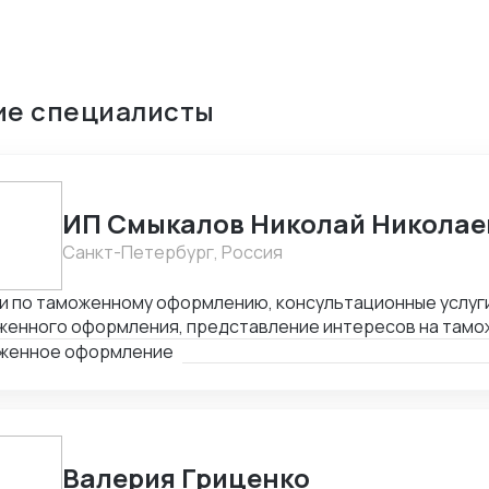
ие специалисты
ИП Смыкалов Николай Николае
Санкт-Петербург, Россия
и по таможенному оформлению, консультационные услуги
женного оформления, представление интересов на тамо
и международной и внутрироссийской логистики. Опыт в 
женное оформление
Валерия Гриценко