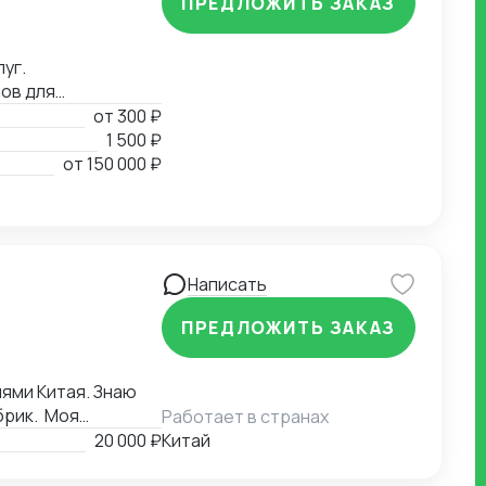
ПРЕДЛОЖИТЬ ЗАКАЗ
уг.
ов для
от
300 ₽
1 500 ₽
от
150 000 ₽
Написать
ПРЕДЛОЖИТЬ ЗАКАЗ
ями Китая. Знаю
брик. Моя
Работает в странах
а соответствие
20 000 ₽
Китай
зке. Я также