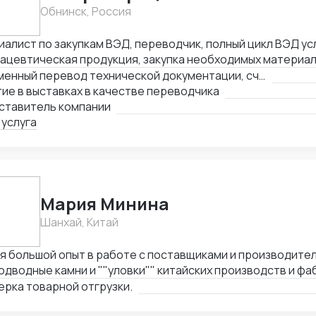
Обнинск, Россия
алист по закупкам ВЭД, переводчик, полный цикл ВЭД усл
ацевтическая продукция, закупка необходимых материал
водства дженериков - субстанции АФC, сырье и т.д.
Письменный перевод технической документации, счетов, сертификатов, MSDS и любых других документов
ие в выставках в качестве переводчика
ставитель компании
 услуга
Мария Минина
Шанхай, Китай
я большой опыт в работе с поставщиками и производител
одводные камни и ""уловки"" китайских производств и фа
ная задача заключается в проверке отгрузки товаров н
рка товарной отгрузки.
ору и контроле качества и количества товаров при отгру