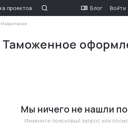
жа проектов
Блог
Войти
>
Мавритания
е Таможенное оформл
Мы ничего не нашли
по
Измените поисковый запрос или посм