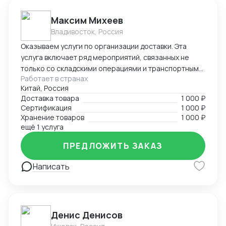
Максим Михеев
Владивосток, Россия
Оказываем услуги по организации доставки. Эта
услуга включает ряд мероприятий, связанных не
только со складскими операциями и транспортным
Работает в странах
сопровождением. В нее также входит таможенное
Китай, Россия
оформление, помощь в заполнении необходимой
Доставка товара
1 000 ₽
сопроводительной и разрешительной
Сертификация
1 000 ₽
документации.
Хранение товаров
1 000 ₽
ещё 1 услуга
ПРЕДЛОЖИТЬ ЗАКАЗ
Написать
Денис Денисов