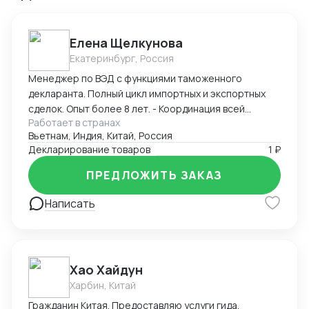
Елена Щелкунова
Екатеринбург, Россия
Менеджер по ВЭД с функциями таможенного
декларанта. Полный цикл импортных и экспортных
сделок. Опыт более 8 лет. - Координация всей
Работает в странах
цепочки поставок. Взаимодействие с: -
Вьетнам, Индия, Китай, Россия
Поставщиками, - Транспортными компаниями и -
Декларирование товаров
1 ₽
органами по Сертификации. - Определение кода ТН
ВЭД, расчет пошлины и таможенных платежей,
ПРЕДЛОЖИТЬ ЗАКАЗ
расчет себестоимости поставки товара. -
Прохождение таможенного контроля.
Написать
Самостоятельная подача Деклараций.
Хао Хайдун
Харбин, Китай
Гражданин Китая. Предоставляю услуги гида,