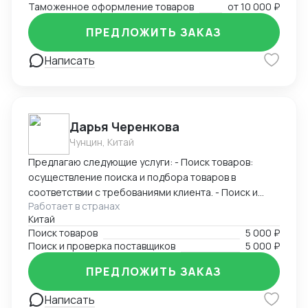
Таможенное оформление товаров
от
10 000 ₽
направлению.
ПРЕДЛОЖИТЬ ЗАКАЗ
Написать
Дарья Черенкова
Чунцин, Китай
Предлагаю следующие услуги: - Поиск товаров:
осуществление поиска и подбора товаров в
соответствии с требованиями клиента. - Поиск и
Работает в странах
проверка поставщиков: исследование и проверка
Китай
надежности и качества потенциальных поставщиков
Поиск товаров
5 000 ₽
товаров. Я имею широкую сеть контактов в
Поиск и проверка поставщиков
5 000 ₽
различных отраслях. Моими клиентами были как
крупные компании, так и малые предприятия.
ПРЕДЛОЖИТЬ ЗАКАЗ
Заказывая услуги у меня, вы можете быть уверены в
получении высококачественных и надежных
Написать