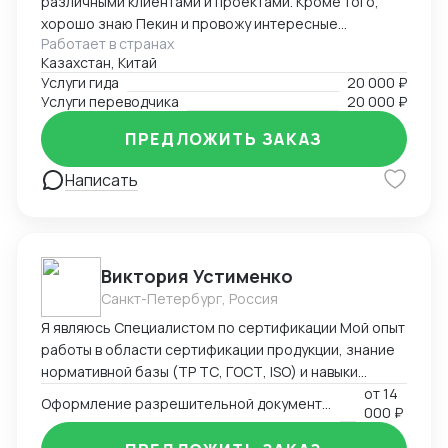
различными клиентами и проектами. Кроме того,
хорошо знаю Пекин и провожу интересные
Работает в странах
экскурсии как гид-энтузиаст. Ответственно подхожу
Казахстан, Китай
к работе, помогаю гостям чувствовать себя
Услуги гида
20 000 ₽
уверенно и комфортно в любой ситуации.
Услуги переводчика
20 000 ₽
ПРЕДЛОЖИТЬ ЗАКАЗ
Написать
Виктория Устименко
Санкт-Петербург, Россия
Я являюсь Специалистом по сертификации Мой опыт
работы в области сертификации продукции, знание
нормативной базы (ТР ТС, ГОСТ, ISO) и навыки
взаимодействия с органами по сертификации
от
14
Оформление разрешительной документации - Сертификаты и декларации
000 ₽
позволяют мне эффективно решать задачи по
подтверждению соответствия продукции