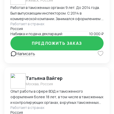
Ижевск, Россия
Работал в таможенных органах 9 лет. До 2014 года.
Был выпускающим инспектором. С 2014 в
коммерческой компании. Занимался оформлением и
Работает в странах
выпуском деклараций. Досмотры, оформление
Россия
разрешительных документов, корректировки ДТ
Набивка и подача деклараций
10 000 ₽
после выпуска товара, КТС. Широкий перечень
оформляемых грузов- редкоземельные материалы,
ПРЕДЛОЖИТЬ ЗАКАЗ
оборудование, химия, части БПЛА.
Написать
Татьяна Вайгер
Москва, Россия
Опыт работы в сфере ВЭД и таможенного
оформления более 18 лет, в том числе в таможенных
и контролирующих органах, в крупных таможенных
Работает в странах
представителях. Сопровождение полного цикла
Россия
таможенного оформления и консультирование на