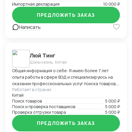
Импортная декларация
10 000 ₽
ПРЕДЛОЖИТЬ ЗАКАЗ
Написать
Люй Тинг
Шэньчжэнь, Китай
Общая информация о себе: Я имею более 7 лет
опыта работы в сфере ВЭД и специализируюсь на
оказании профессиональных услуг поиска товаров,
Работает в странах
поставщиков и проверке отгрузки в Китае. Мой опыт
Китай
и знания в области ВЭД позволяют мне эффективно
Поиск товаров
5 000 ₽
справляться с различными задачами, связанными с
Поиск и проверка поставщиков
5 000 ₽
международной торговлей. Я стремлюсь к
Проверка отгрузки товара
5 000 ₽
достижению высоких результатов, обеспечивая
клиентам надежность, точность и качество услуг.
ПРЕДЛОЖИТЬ ЗАКАЗ
Заказывая мои услуги, клиенты получают