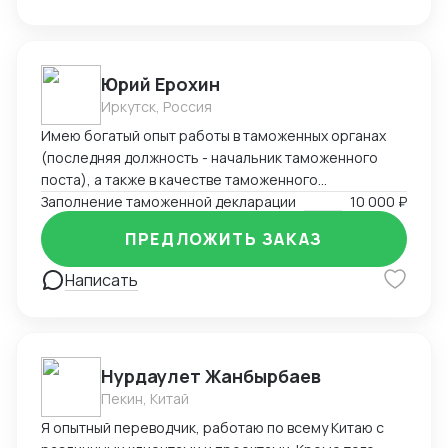
решений, сосредоточенных на вашей уникальной
потребности.
Юрий Ерохин
Иркутск, Россия
Имею богатый опыт работы в таможенных органах
(последняя должность - начальник таможенного
поста), а также в качестве таможенного
представителя. Два высших образования -
Заполнение таможенной декларации
10 000 ₽
таможенное дело и юриспруденция.
ПРЕДЛОЖИТЬ ЗАКАЗ
Написать
Нурдаулет Жанбырбаев
Пекин, Китай
Я опытный переводчик, работаю по всему Китаю с