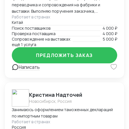
переводчика и сопровождения на фабрики и
выставки. Выполняю поручения заказчика,
Работает в странах
представляю интересы компании в Китае. Оказываю
Китай
услуги по контролю качества продукции и загрузке
Поиск поставщиков
4 000 ₽
контейнеров. Опыт работы во внешнеэкономической
Проверка поставщика
4 000 ₽
деятельности — более 5 лет. Опыт работы
Сопровождение на выставках
5 000 ₽
переводчиком — более 10 лет. Есть личный
ещё 1 услуга
автомобиль. Имею опыт работы на
ПРЕДЛОЖИТЬ ЗАКАЗ
производственных предприятиях. Занимаюсь
поиском и заказом брендовых часов, сумок, одежды
Написать
и других товаров. Также организую поиск
производства необходимого товара под брендом
или без бренда заказчика, контролирую технологии
и процессы производства для обеспечения качества
продукции.
Кристина Надточей
Новосибирск, Россия
Занимаюсь оформлением таможенных деклараций
по импортным товарам
Работает в странах
Россия