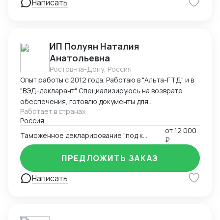
Написать
ИП Полуян Наталия
Анатольевна
Ростов-на-Дону, Россия
Опыт работы с 2012 года. Работаю в "Альта-ГТД" и в
"ВЭД-декларант". Специализируюсь на возврате
обеспечения, готовлю документы для
Работает в странах
подтверждения таможенной стоимости с
Россия
вероятностью одобрения таможней 98%. Ищу
от
12 000
партнерство со специалистами по поиску товаров за
Таможенное декларирование "под ключ"
₽
рубежом, перевозчиками - готов оформлять товары
вашим заказчикам на взаимовыгодных условиях.
ПРЕДЛОЖИТЬ ЗАКАЗ
Написать