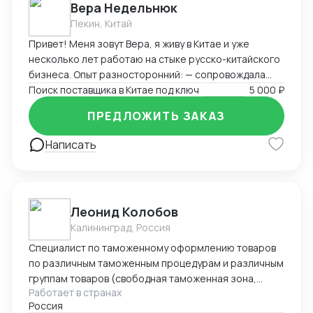
Вера Недельнюк
Пекин, Китай
Привет! Меня зовут Вера, я живу в Китае и уже
несколько лет работаю на стыке русско-китайского
бизнеса. Опыт разносторонний: — сопровождала
туристов и бизнес-группы, — работала байером
Поиск поставщика в Китае под ключ
5 000 ₽
(поиск товаров, переговоры, логистика), — помогала
ПРЕДЛОЖИТЬ ЗАКАЗ
с закупками, документами и отправками, —
преподавала китайский и русский, — занималась
Написать
продажами на Wildberries, — вела китайский блог.
Свободно говорю по-китайски (HSK 5), разбираюсь в
переговорах, логистике, документах, отлично
понимаю реалии обеих стран. Я организованная,
Леонид Колобов
быстро вникаю в задачу и умею работать с людьми.
Калининград, Россия
Буду рада сотрудничеству!
Специалист по таможенному оформлению товаров
по различным таможенным процедурам и различным
группам товаров (свободная таможенная зона,
Работает в странах
экспорт, импорт, реэкспорт, реимпорт, таможенный
Россия
склад и и.д.) Опыт 23 года. Имею свое ИП по этому