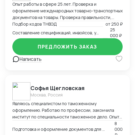
Опыт работы в сфере 25 лет. Проверка и
оформление международных товарно-транспортных
документов на товары. Проверка правильности,
полноты заполнения и комплектности перевозочных
Подбор кодов ТНВЭД
от
250 ₽
25
и сопроводительных документов. Определение кода
Составление спецификаций, инвойсов, упаковочных листов
000 ₽
товара (ТНВЭД). Выбор метода определения
таможенной стоимости и её расчёт в соответствии с
ПРЕДЛОЖИТЬ ЗАКАЗ
избранным методом. Определение мер тарифного и
нетарифного регулирования (помощь в получение
Написать
СС, ДС). Расчет таможенных платежей.
Софья Щегловская
Москва, Россия
Являюсь специалистом по таможенному
оформлению. Работаю по профессии, закончила
институт по специальности таможенное дело. Опыт
работы в двух крупных логистических компаниях, DSV
8
Подготовка и оформление документов для декларирования товаров; Консультация по процедурам
000
и ТЭК АЗИЯ ТРАНС, в таможенном отделе. Веду
₽