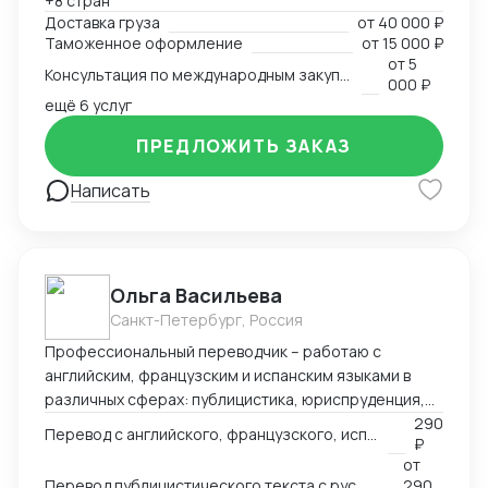
+8 стран
всех этапов оформления. Расчёт и планирование
Доставка груза
от
40 000 ₽
затрат на транспорт, налоги, сертификацию. Опыт
Таможенное оформление
от
15 000 ₽
разработки товара с нуля в Китае — от идеи и
от
5
Консультация по международным закупкам и логистике
адаптации под рынок до запуска продаж. Знание
000 ₽
рынка, умение быстро находить надёжных партнёров
ещё 6 услуг
и выстраивать устойчивые схемы поставок для
ПРЕДЛОЖИТЬ ЗАКАЗ
любой продукции — от промышленного
оборудования до товаров для маркетплейсов.
Написать
Ольга Васильева
Санкт-Петербург, Россия
Профессиональный переводчик – работаю с
английским, французским и испанским языками в
различных сферах: публицистика, юриспруденция,
адаптация игр, реклама и др.
290
Перевод с английского, французского, испанского языка на русский
₽
от
Перевод публицистического текста с русского языка на английский
290