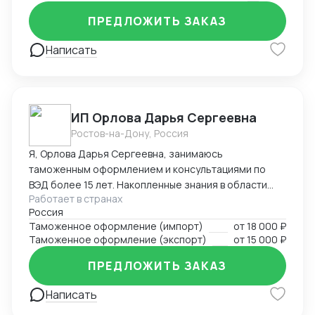
ПРЕДЛОЖИТЬ ЗАКАЗ
Написать
ИП Орлова Дарья Сергеевна
Ростов-на-Дону, Россия
Я, Орлова Дарья Сергеевна, занимаюсь
таможенным оформлением и консультациями по
ВЭД более 15 лет. Накопленные знания в области
Работает в странах
оформления импортируемых и экспортируемых
Россия
грузов участников ВЭД позволяют проводить
Таможенное оформление (импорт)
от
18 000 ₽
таможенное оформление в кратчайшие сроки,
Таможенное оформление (экспорт)
от
15 000 ₽
избежать досадных ошибок, штрафов, санкций и
сэкономить ваши ресурсы! Успешный опыт
ПРЕДЛОЖИТЬ ЗАКАЗ
долгосрочных партнерских отношений с
компаниями – позволил завоевать положительную
Написать
репутацию и доверие со стороны участников ВЭД.