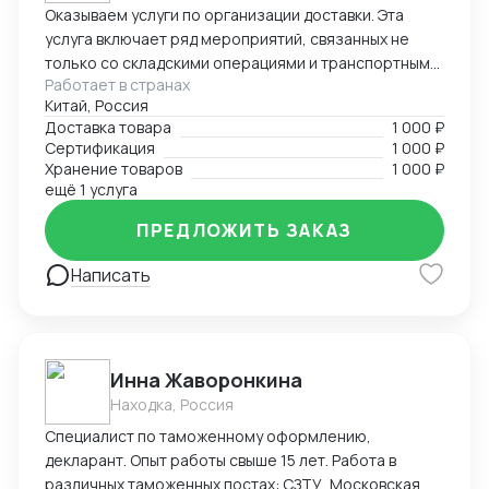
Оказываем услуги по организации доставки. Эта
услуга включает ряд мероприятий, связанных не
только со складскими операциями и транспортным
Работает в странах
сопровождением. В нее также входит таможенное
Китай, Россия
оформление, помощь в заполнении необходимой
Доставка товара
1 000 ₽
сопроводительной и разрешительной
Сертификация
1 000 ₽
документации.
Хранение товаров
1 000 ₽
ещё 1 услуга
ПРЕДЛОЖИТЬ ЗАКАЗ
Написать
Инна Жаворонкина
Находка, Россия
Специалист по таможенному оформлению,
декларант. Опыт работы свыше 15 лет. Работа в
различных таможенных постах: СЗТУ, Московская