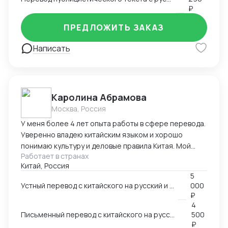
₽
ПРЕДЛОЖИТЬ ЗАКАЗ
Написать
Каролина Абрамова
Москва, Россия
У меня более 4 лет опыта работы в сфере перевода.
Уверенно владею китайским языком и хорошо
понимаю культуру и деловые правила Китая. Мой
Работает в странах
опыт работы включает работу в разных областях,
Китай, Россия
ВЭД, маркетинг, даже химическая промышленность.
5
Я умею справляться с разными задачами и
Устный перевод с китайского на русский и с русского на китайский
000
гарантировать высокое качество перевода.
₽
4
Письменный перевод с китайского на русский и с русского на китайский
500
₽