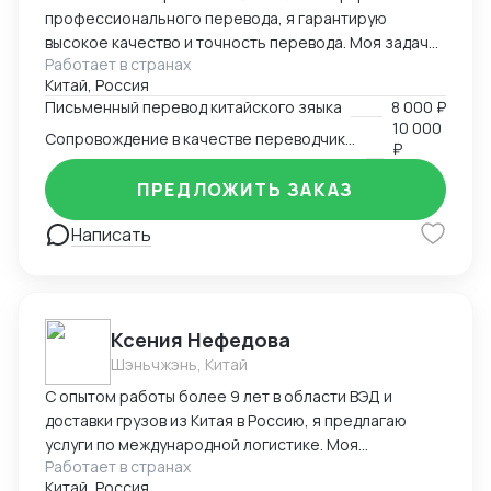
профессионального перевода, я гарантирую
высокое качество и точность перевода. Моя задача
Работает в странах
- обеспечить точный и качественный перевод с
Китай, Россия
китайского на русский и наоборот, чтобы установить
Письменный перевод китайского зяыка
8 000 ₽
эффективную коммуникацию между клиентами.
10 000
Сопровождение в качестве переводчика в Китае
₽
ПРЕДЛОЖИТЬ ЗАКАЗ
Написать
Ксения Нефедова
Шэньчжэнь, Китай
С опытом работы более 9 лет в области ВЭД и
доставки грузов из Китая в Россию, я предлагаю
услуги по международной логистике. Моя
Работает в странах
экспертиза обеспечивает эффективную и надежную
Китай, Россия