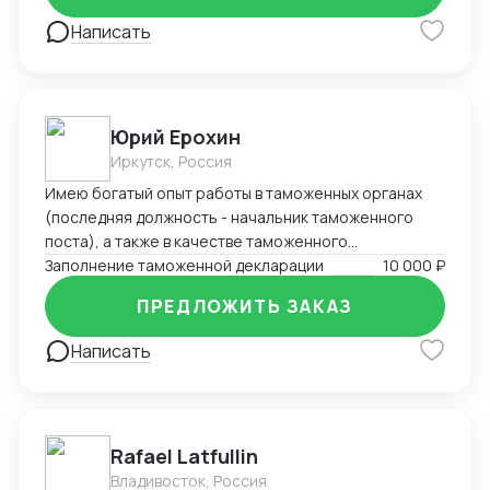
Написать
Юрий Ерохин
Иркутск, Россия
Имею богатый опыт работы в таможенных органах
(последняя должность - начальник таможенного
поста), а также в качестве таможенного
представителя. Два высших образования -
Заполнение таможенной декларации
10 000 ₽
таможенное дело и юриспруденция.
ПРЕДЛОЖИТЬ ЗАКАЗ
Написать
Rafael Latfullin
Владивосток, Россия