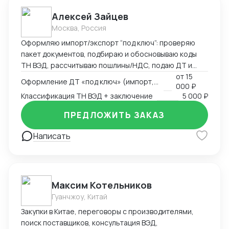
Алексей Зайцев
Москва, Россия
Оформляю импорт/экспорт “под ключ”: проверяю
пакет документов, подбираю и обосновываю коды
ТН ВЭД, рассчитываю пошлины/НДС, подаю ДТ и
веду переписку до выпуска. Сильные товарные
от
15
Оформление ДТ «под ключ» (импорт, экспорт)
000 ₽
группы — электроника, CCTV/СКУД, климат-техника и
Классификация ТН ВЭД + заключение
5 000 ₽
запчасти. Работаю по договору/эскроу,
предоставляю закрывающие документы (ИП/ООО).
ПРЕДЛОЖИТЬ ЗАКАЗ
Что умею и делаю • ДТ (импорт, экспорт, транзит),
ответы на запросы таможни • Классификация ТН ВЭД
Написать
с письменным обоснованием (ОПИ, Пояснения
ЕАЭС) • КТС/ДТС: подготовка доказательной базы,
переписка • Сертификация и “разрешёнка”:
Декларации/Сертификаты ЕАЭС, письма-
Максим Котельников
исключения, РНПТ/прослеживаемость, Честный
Гуанчжоу, Китай
ЗНАК • Взаимодействие со СВХ и ТК, контроль
сроков и затрат
Закупки в Китае, переговоры с производителями,
поиск поставщиков, консультация ВЭД,