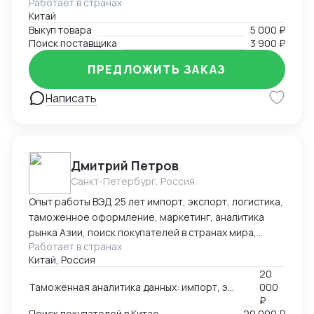
Работает в странах
включая розничную торговлю, электронику, моду и
образовательных технологий в обучении.
Китай
другие. Я успешно находил поставщиков для
Выкуп товара
5 000 ₽
клиентов, помогал им получить выгодные условия и
Поиск поставщика
3 900 ₽
заключал успешные сделки.
ПРЕДЛОЖИТЬ ЗАКАЗ
Написать
Дмитрий Петров
Санкт-Петербург, Россия
Опыт работы ВЭД 25 лет импорт, экспорт, логистика,
таможенное оформление, маркетинг, аналитика
рынка Азии, поиск покупателей в странах мира,
Работает в странах
производителей, партнеров, реклама, выставки в
Китай, Россия
Китае, продвижение в Азии, консультации по ВЭД,
20
обучение. 🌍Официальный представитель в России
Таможенная аналитика данных: импорт, экспорт по 252 странам мира
000
Российско-Китайского БЦ город Чанша 🌍
₽
Эксклюзивный представитель в России и странах
Поиск покупателей в Китае
20 000 ₽