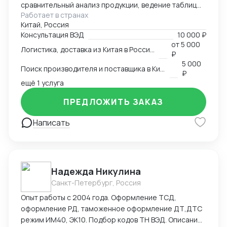
сравнительный анализ продукции, ведение таблиц
Работает в странах
google excel, синхронный перевод с китайского,
Китай, Россия
синхронный перевод с английского, международная
Консультация ВЭД
10 000 ₽
логистика
от
5 000
Логистика, доставка из Китая в Россию
₽
5 000
Поиск производителя и поставщика в Китае
₽
ещё 1 услуга
ПРЕДЛОЖИТЬ ЗАКАЗ
Написать
Надежда Никулина
Санкт-Петербург, Россия
Опыт работы с 2004 года. Оформление ТСД,
оформление РД, таможенное оформление ДТ,ДТС
режим ИМ40, ЭК10. Подбор кодов ТН ВЭД. Описание