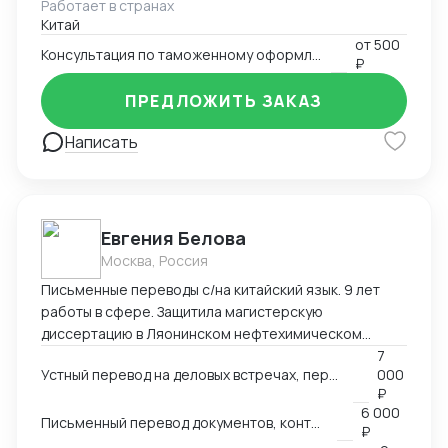
Работает в странах
товаров. Многотоварные ДТ.
Китай
от
500
Консультация по таможенному оформлению
₽
ПРЕДЛОЖИТЬ ЗАКАЗ
Написать
Евгения Белова
Москва, Россия
Письменные переводы с/на китайский язык. 9 лет
работы в сфере. Защитила магистерскую
диссертацию в Ляонинском нефтехимическом
университете (КНР). Перевод текстов любых
7
Устный перевод на деловых встречах, переговорах других мероприятиях
000
тематик любой сложности.
₽
6 000
Письменный перевод документов, контрактов
₽