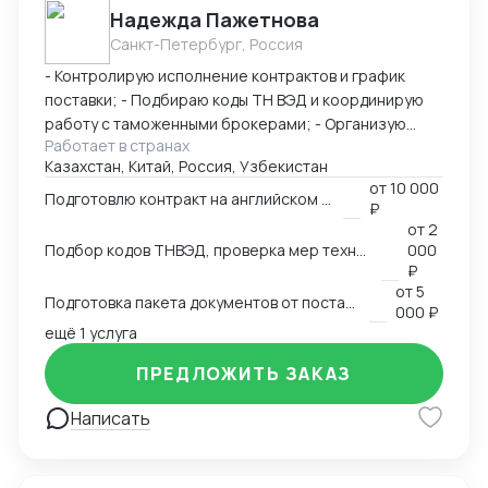
Надежда Пажетнова
быстро вникаю в задачу и умею работать с людьми.
Санкт-Петербург, Россия
Буду рада сотрудничеству!
- Контролирую исполнение контрактов и график
поставки; - Подбираю коды ТН ВЭД и координирую
работу с таможенными брокерами; - Организую
Работает в странах
сертификацию и взаимодействие с
Казахстан, Китай, Россия, Узбекистан
аккредитованными органами; - Снижаю расходы за
от
10 000
счёт оптимизации логистики и правильного кода; -
Подготовлю контракт на английском языке
₽
Обеспечиваю юридическую чистоту сделок,
от
2
точность инвойсов, упаковочных листов, контрактов.
Подбор кодов ТНВЭД, проверка мер технического регулирования, запретов и ограничений
000
₽
от
5
Подготовка пакета документов от поставщика на EXW, FCA, CIF, FOB
000 ₽
ещё 1 услуга
ПРЕДЛОЖИТЬ ЗАКАЗ
Написать