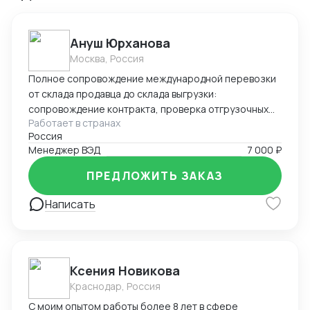
Ануш Юрханова
Москва, Россия
Полное сопровождение международной перевозки
от склада продавца до склада выгрузки:
сопровождение контракта, проверка отгрузочных
Работает в странах
документов, подготовка документов для
Россия
таможенного оформления, работа с брокерами и
Менеджер ВЭД
7 000 ₽
таможенными службами, подача статистической
формы в таможенные органы, валютный контроль (
ПРЕДЛОЖИТЬ ЗАКАЗ
оформление УНК, СПД), поиск экспедиторов,
работа с ЖД, Авто, Морским транспортом,
Написать
оперативное решение сопутствующих задач.
Ксения Новикова
Краснодар, Россия
С моим опытом работы более 8 лет в сфере