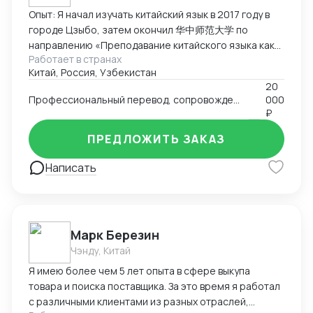
Опыт: Я начал изучать китайский язык в 2017 году в
городе Цзыбо, затем окончил 华中师范大学 по
направлению «Преподавание китайского языка как
Работает в странах
иностранного». Прожил в Китае восемь лет,
Китай, Россия, Узбекистан
занимался преподаванием китайского языка
20
иностранцам, работал переводчиком и участвовал в
Профессиональный перевод, сопровождение, аудит и инспекция товаров, подбор партнёров, консультации по импорту/экспорту
000
международных проектах. Кроме педагогической
₽
деятельности, я проводил аудиты китайских заводов,
инспекции товаров перед экспортом и оценку
ПРЕДЛОЖИТЬ ЗАКАЗ
соответствия продукции требованиям заказчиков.
Написать
Этот опыт укрепил мои навыки деловой
коммуникации и понимание производственных
процессов в Китае. Ключевые компетенции:
Преподавание китайского языка иностранцам,
работа с фонетикой и устной речью. Межкультурная
Марк Березин
коммуникация и ведение деловых переговоров.
Чэнду, Китай
Аудит заводов, инспекция товаров, контроль
Я имею более чем 5 лет опыта в сфере выкупа
качества перед отправкой. Перевод (устный и
товара и поиска поставщика. За это время я работал
письменный) в образовательной и коммерческой
с различными клиентами из разных отраслей,
сферах. Использование цифровых инструментов и