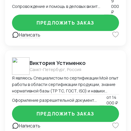
9
Сопровождение и помощь в деловых визитах, переездах и туристических поездках
000
₽
ПРЕДЛОЖИТЬ ЗАКАЗ
Написать
Виктория Устименко
Санкт-Петербург, Россия
Я являюсь Специалистом по сертификации Мой опыт
работы в области сертификации продукции, знание
нормативной базы (ТР ТС, ГОСТ, ISO) и навыки
взаимодействия с органами по сертификации
от
14
Оформление разрешительной документации - Сертификаты и декларации
000 ₽
позволяют мне эффективно решать задачи по
подтверждению соответствия продукции
ПРЕДЛОЖИТЬ ЗАКАЗ
установленным требованиям. Оформляю
техническую документацию и консультирую по
Написать
вопросам