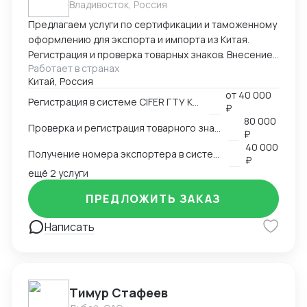
Владивосток, Россия
Предлагаем услуги по сертификации и таможенному
оформлению для экспорта и импорта из Китая.
Регистрация и проверка товарных знаков. Внесение
Работает в странах
в таможенный реестр товарных знаков.
Китай, Россия
Изготовление маркировки для пищевой продукции
от
40 000
для реализации в Китае. Получение номера
Регистрация в системе CIFER ГТУ КНР
₽
экспортера в системе китайской таможни. Подбор
80 000
Проверка и регистрация товарного знака в КНР
HS и CIQ кодов.
₽
40 000
Получение номера экспортера в системе ГТУ КНР
₽
ещё 2 услуги
ПРЕДЛОЖИТЬ ЗАКАЗ
Написать
Тимур Стафеев