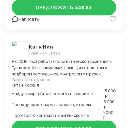
Оформление полного пакета документов для ТО и
ПРЕДЛОЖИТЬ ЗАКАЗ
доставки, просчет юнит экономики. Контроль
платежей через третьи страны и проверка
Написать
корректности Валютного контроля.
Катя Нин
Гуанчжоу, Китай
Я с 2016 года работаю в логистической компании в
Гуанчжоу. Мы занимаемся помощью с поиском и
подбором поставщиков, контролем отгрузок,
Работает в странах
проверкой качества товара. В нашей компании
Китай, Россия
работает более 10 человек и мы всегда можем вам
5 000
помочь по любым вопросам связанным с заказом
Найду товар в Китае, помогу договориться о поставке
₽
товаров в Китае.
5 000
Проведу переговоры с производителем в Китае
₽
5 000
Подготовлю контракт на английском языке
₽