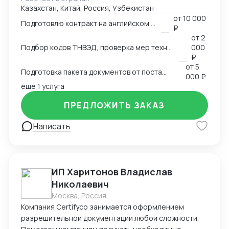
Казахстан, Китай, Россия, Узбекистан
аккредитованными органами; - Снижаю расходы за
от
10 000
счёт оптимизации логистики и правильного кода; -
Подготовлю контракт на английском языке
₽
Обеспечиваю юридическую чистоту сделок,
от
2
точность инвойсов, упаковочных листов, контрактов.
Подбор кодов ТНВЭД, проверка мер технического регулирования, запретов и ограничений
000
₽
от
5
Подготовка пакета документов от поставщика на EXW, FCA, CIF, FOB
000 ₽
ещё 1 услуга
ПРЕДЛОЖИТЬ ЗАКАЗ
Написать
ИП Харитонов Владислав
Николаевич
Москва, Россия
Компания Certifyco занимается оформлением
разрешительной документации любой сложности.