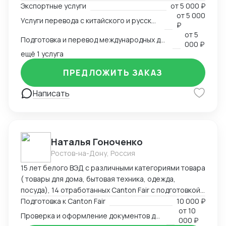
Экспортные услуги
от
5 000 ₽
связанные с логистикой и таможней. Могу
от
5 000
Услуги перевода с китайского и русского языков
предоставить консультации по внешней торговле.
₽
от
5
Подготовка и перевод международных договоров (русский-китайский)
000 ₽
ещё 1 услуга
ПРЕДЛОЖИТЬ ЗАКАЗ
Написать
Наталья Гоноченко
Ростов-на-Дону, Россия
15 лет белого ВЭД с различными категориями товара
( товары для дома, бытовая техника, одежда,
посуда), 14 отработанных Canton Fair с подготовкой,
анализом и подбором ассортиментной матрицы.
Подготовка к Canton Fair
10 000 ₽
от
10
Подготовка полного пакета документов включая
Проверка и оформление документов для импорта из Китая
000 ₽
сертификацию, образцы, ввоз и оформление.