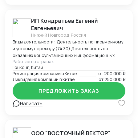
ИП Кондратьев Евгений
Евгеньевич
Нижний Новгород, Россия
Виды деятельности: Деятельность по письменному
и устному переводу (74.30) Деятельность по
оказанию консультационных и информационных
Работает в странах
услуг (63.99.1) Услуги по бронированию прочие и
Гонконг, Китай
сопутствующая деятельность (79.90)
Регистрация компании в Китае
от
200 000 ₽
Ликвидация компании в Китае
от
250 000 ₽
ПРЕДЛОЖИТЬ ЗАКАЗ
Написать
ООО "ВОСТОЧНЫЙ ВЕКТОР"