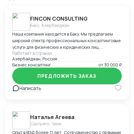
FINCON CONSULTING
Баку, Азербайджан
Наша компания находится в Баку. Мы предлагаем
широкий спектр профессиональных консалтинговые
услуги для физических и юридических лиц,
Работает в странах
предпринимателей и бизнесменов на территории
Азербайджан, Россия
Азербайджана. Портфель наших заказчиков и
Бизнес консалтинг
от
30 000 ₽
клиентов в основном из стран СНГ. В список
стандартных услуг входит: - регистрация компании
ПРЕДЛОЖИТЬ ЗАКАЗ
на территории Азербайджана, включая открытие
счетов в банках - Полное сопровождение компании -
Написать
Помощь в подготовке и подаче документов при
получении ВНЖ - Содействие при получении
разрешения на работу в Азербайджане -
Бухгалтерское сопровождение (1С) - Ведение ВЭД
Наталья Агеева
(договора, инвойсы, акты). - Помощь в проведении и
Сантьяго, Чили
составлении документов при посреднических
Опыт в ВЭД более 11 лет. Сотрудничество с прямыми
сделках. - Получение справок, лицензий и