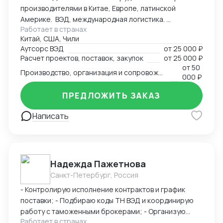
производителями в Китае, Европе, латинской
сертификатов - Бизнес консалтинг
Америке. ВЭД, международная логистика.
Работает в странах
Консалтинг. Закупки: оборудование, текстиль,
Китай, США, Чили
товары народного потребления. Собственная база
Аутсорс ВЭД
от
25 000 ₽
производств, логистика и платежи.
Расчет проектов, поставок, закупок
от
25 000 ₽
от
50
Производство, организация и сопровождение всех этапов производства в Китае
000 ₽
ПРЕДЛОЖИТЬ ЗАКАЗ
Написать
Надежда Пажетнова
Санкт-Петербург, Россия
- Контролирую исполнение контрактов и график
поставки; - Подбираю коды ТН ВЭД и координирую
работу с таможенными брокерами; - Организую
Работает в странах
сертификацию и взаимодействие с