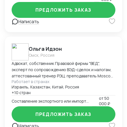
ПРЕДЛОЖИТЬ ЗАКАЗ
Написать
Ольга Идзон
Омск, Россия
Адвокат, собственник Правовой фирмы "ВЕД",
эксперт по сопровождению ВЭД-сделок и налогам,
аттестованный тренер РЭЦ, преподаватель Moscow
Работает в странах
Digital School. Неоднократно признана одним из
Израиль, Казахстан, Китай, Россия
лучших юристов по ВЭД рейтингом юристов России
+10 стран
Право.ру-300, Коммерсантъ. Деятельность фирмы
от
50
"ВЕД" по направлению ВЭД отмечена Forbes Legal.
Составление экспортного или импортного контракта
000 ₽
ПРЕДЛОЖИТЬ ЗАКАЗ
Написать