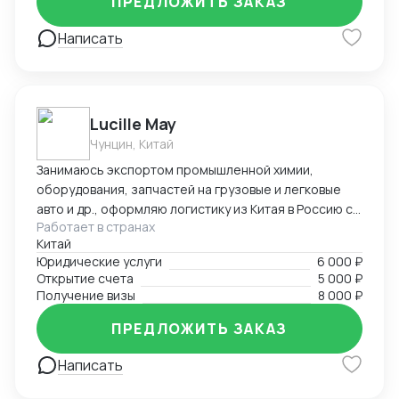
ПРЕДЛОЖИТЬ ЗАКАЗ
Написать
Lucille May
Чунцин, Китай
Занимаюсь экспортом промышленной химии,
оборудования, запчастей на грузовые и легковые
авто и др., оформляю логистику из Китая в Россию со
Работает в странах
всеми сопроводительными документами под ключ.
Китай
Предоставляю услуги вашего представительства в
Юридические услуги
6 000 ₽
Китае, помогаю с регистрацией компаний, а также
Открытие счета
5 000 ₽
есть опыт в открытии и автоматизации онлайн
Получение визы
8 000 ₽
магазинов на платформах Taobao, 1688, Meituan,
Jingdong. Помогаю найти поставщиков, наладить
ПРЕДЛОЖИТЬ ЗАКАЗ
производство, вести переговоры с китайской
Написать
стороной. Занимаюсь поиском и отправкой товаров
и пробников