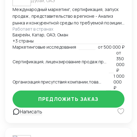
Дубай, ОАЭ
Международный маркетинг, сертификация, запуск
продаж , представительство в регионе - Анализ
рынка и конкурентной среды по требуемой позиции/
Работает в странах
группе товаров, обзор и анализ цен, конкурирующих
Бахрейн, Катар, ОАЭ, Оман
брендов, конкурентов по группам, обзор трендов,
+3 страны
национальных особенностей и традиции, основных
Маркетинговые исследования
от
500 000 ₽
груп потребителей на региональных рынках. swot
от
анализ - Сертификация и лицензирование
350
Сертификация, лицензирование продаж продовольственной продукции, продуктов питания на рынках Ближнего Востока,Азии, Северной Африки.
продукции, адоптация к условиям и требованиям
000
страны импортера - Запуск продаж, поиск
₽
1 000
дистрибутов, партнеров - Представление интересов
Организация присутствия компании,товаров, услуг на международном рынке, запуск продаж
000
Вашей компании в регионе
₽
ПРЕДЛОЖИТЬ ЗАКАЗ
Написать