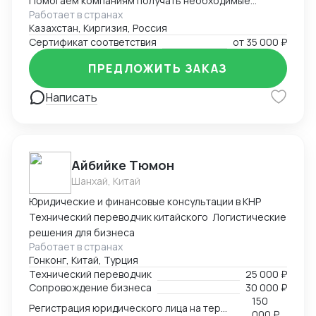
Помогаем компаниям получать необходимые
Работает в странах
документы для импорта, экспорта, реализации
Казахстан, Киргизия, Россия
продукции. Решаем самые сложные задачи.
Сертификат соответствия
от
35 000 ₽
ПРЕДЛОЖИТЬ ЗАКАЗ
Написать
Айбийке Тюмон
Шанхай, Китай
Юридические и финансовые консультации в КНР
Технический переводчик китайского Логистические
решения для бизнеса
Работает в странах
Гонконг, Китай, Турция
Технический переводчик
25 000 ₽
Сопровождение бизнеса
30 000 ₽
150
Регистрация юридического лица на территории Китая
000 ₽