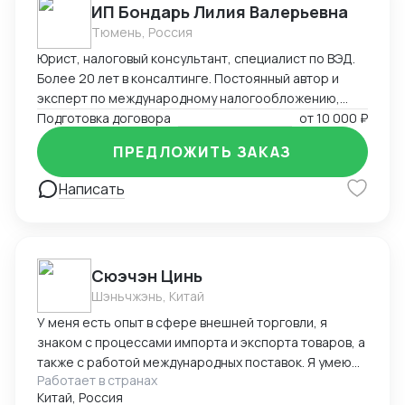
ИП Бондарь Лилия Валерьевна
Тюмень, Россия
Юрист, налоговый консультант, специалист по ВЭД.
Более 20 лет в консалтинге. Постоянный автор и
эксперт по международному налогообложению,
применению СОИДН, MLI. Подготовка правовых
Подготовка договора
от
10 000 ₽
заключений по налогообложению в РФ и
ПРЕДЛОЖИТЬ ЗАКАЗ
иностранных юрисдикциях. Структурирование
сделок. Анализ условий договоров, представление
Написать
интересов клиента в судах, налоговых органах,
банкротстве.
Cюэчэн Цинь
Шэньчжэнь, Китай
У меня есть опыт в сфере внешней торговли, я
знаком с процессами импорта и экспорта товаров, а
также с работой международных поставок. Я умею
Работает в странах
вести переговоры с зарубежными партнерами,
Китай, Россия
заключать контракты, а также решать вопросы,