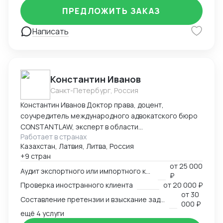
ПРЕДЛОЖИТЬ ЗАКАЗ
Написать
Константин Иванов
Санкт-Петербург, Россия
Константин Иванов Доктор права, доцент,
соучредитель международного адвокатского бюро
CONSTANTLAW, эксперт в области
Работает в странах
внешнеэкономической деятельности,
Казахстан, Латвия, Литва, Россия
сопровождения международных сделок и решения
+9 стран
внешнеэкономических споров. Международный
от
25 000
арбитр (Рижский третейский суд / Рига, Латвия,
Аудит экспортного или импортного контракта
₽
международный арбитражный суд IAC / Алматы,
Проверка иностранного клиента
от
20 000 ₽
Казахстан).
от
30
Составление претензии и взыскание задолженности с иностранного клиента
000 ₽
ещё 4 услуги