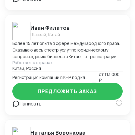
Иван Филатов
Шанхай, Китай
Более 15 лет опыта в сфере международного права.
Оказываю весь спектр услуг по юридическому
сопровождению бизнеса в Китае - от регистрации
Работает в странах
компании с участием граждан России и получения
Китай, Россия
разрешения на работу, миграции бизнеса, открытия
от
113 000
счетов в местном банке, оформления приглашений
Регистрация компании в КНР под ключ
₽
на въезд до взаимодействия с госорганами и
службами в Китае, проверки контрагентов до
ПРЕДЛОЖИТЬ ЗАКАЗ
подготовки и совершения сделок и абонентского
обслуживания бизнеса.
Написать
Наталья Воронкова