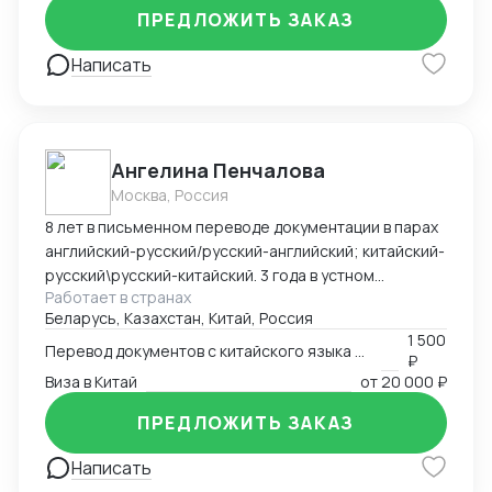
ПРЕДЛОЖИТЬ ЗАКАЗ
Написать
Ангелина Пенчалова
Москва, Россия
8 лет в письменном переводе документации в парах
английский-русский/русский-английский; китайский-
русский\русский-китайский. 3 года в устном
Работает в странах
переводе в паре китайский-русский\русский-
Беларусь, Казахстан, Китай, Россия
китайский.
1 500
Перевод документов с китайского языка на русский язык
₽
Виза в Китай
от
20 000 ₽
ПРЕДЛОЖИТЬ ЗАКАЗ
Написать