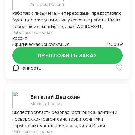
Ангарск, Россия
Работаю с письменными переводами, предоставляю
бухгалтерские услуги, пишу курсовые работы. Имею
небольшой опыт в Figme, знаю WORD/EXELL,
Работает в странах
составляю и редактирую таблицы. Рассматриваю
Россия
подработку, рассмотрю Ваши варианты.
Юридическая консультация
2 000 ₽
ПРЕДЛОЖИТЬ ЗАКАЗ
Написать
Виталий Дедюхин
Москва, Россия
Эксперт в области безопасности риск аналитики и
проверок контрагентов на территории РФ и
зарубежом в частности Европа, Китай,Индия
Работает в странах