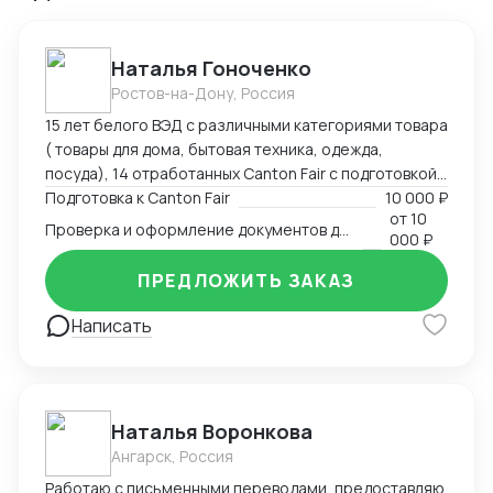
Наталья Гоноченко
Ростов-на-Дону, Россия
15 лет белого ВЭД с различными категориями товара
( товары для дома, бытовая техника, одежда,
посуда), 14 отработанных Canton Fair с подготовкой,
анализом и подбором ассортиментной матрицы.
Подготовка к Canton Fair
10 000 ₽
от
10
Подготовка полного пакета документов включая
Проверка и оформление документов для импорта из Китая
000 ₽
сертификацию, образцы, ввоз и оформление.
Оформление полного пакета документов для ТО и
ПРЕДЛОЖИТЬ ЗАКАЗ
доставки, просчет юнит экономики. Контроль
платежей через третьи страны и проверка
Написать
корректности Валютного контроля.
Наталья Воронкова
Ангарск, Россия
Работаю с письменными переводами, предоставляю