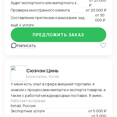
от
25 000
арбитр (Рижский третейский суд / Рига, Латвия,
Аудит экспортного или импортного контракта
₽
международный арбитражный суд IAC / Алматы,
Проверка иностранного клиента
от
20 000 ₽
Казахстан).
от
30
Составление претензии и взыскание задолженности с иностранного клиента
000 ₽
ещё 4 услуги
ПРЕДЛОЖИТЬ ЗАКАЗ
Написать
Cюэчэн Цинь
Шэньчжэнь, Китай
У меня есть опыт в сфере внешней торговли, я
знаком с процессами импорта и экспорта товаров, а
также с работой международных поставок. Я умею
Работает в странах
вести переговоры с зарубежными партнерами,
Китай, Россия
заключать контракты, а также решать вопросы,
Экспортные услуги
от
5 000 ₽
связанные с логистикой и таможней. Могу
от
5 000