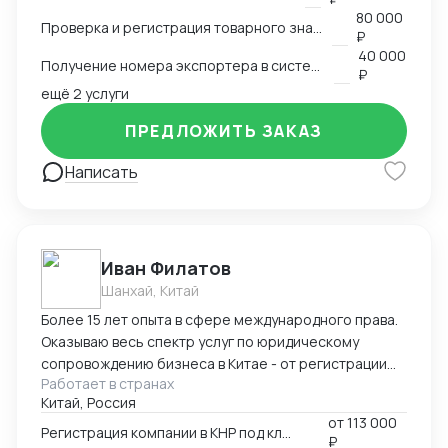
экспортера в системе китайской таможни. Подбор
80 000
Проверка и регистрация товарного знака в КНР
HS и CIQ кодов.
₽
40 000
Получение номера экспортера в системе ГТУ КНР
₽
ещё 2 услуги
ПРЕДЛОЖИТЬ ЗАКАЗ
Написать
Иван Филатов
Шанхай, Китай
Более 15 лет опыта в сфере международного права.
Оказываю весь спектр услуг по юридическому
сопровождению бизнеса в Китае - от регистрации
Работает в странах
компании с участием граждан России и получения
Китай, Россия
разрешения на работу, миграции бизнеса, открытия
от
113 000
счетов в местном банке, оформления приглашений
Регистрация компании в КНР под ключ
₽