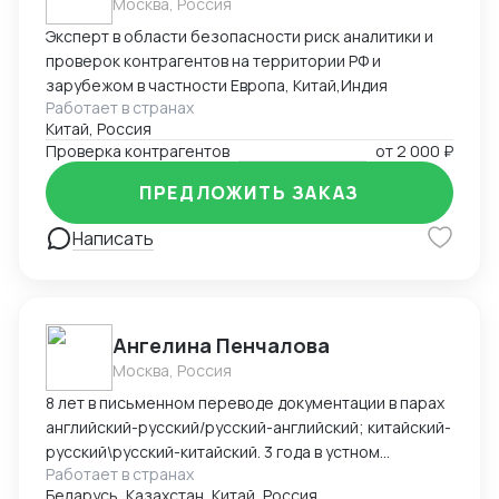
Москва, Россия
Эксперт в области безопасности риск аналитики и
проверок контрагентов на территории РФ и
зарубежом в частности Европа, Китай,Индия
Работает в странах
Китай, Россия
Проверка контрагентов
от
2 000 ₽
ПРЕДЛОЖИТЬ ЗАКАЗ
Написать
Ангелина Пенчалова
Москва, Россия
8 лет в письменном переводе документации в парах
английский-русский/русский-английский; китайский-
русский\русский-китайский. 3 года в устном
Работает в странах
переводе в паре китайский-русский\русский-
Беларусь, Казахстан, Китай, Россия