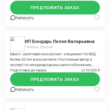
на въезд до взаимодействия с госорганами и
службами в Китае, проверки контрагентов до
ПРЕДЛОЖИТЬ ЗАКАЗ
подготовки и совершения сделок и абонентского
обслуживания бизнеса.
Написать
ИП Бондарь Лилия Валерьевна
Тюмень, Россия
Юрист, налоговый консультант, специалист по ВЭД.
Более 20 лет в консалтинге. Постоянный автор и
эксперт по международному налогообложению,
применению СОИДН, MLI. Подготовка правовых
Подготовка договора
от
10 000 ₽
заключений по налогообложению в РФ и
ПРЕДЛОЖИТЬ ЗАКАЗ
иностранных юрисдикциях. Структурирование
сделок. Анализ условий договоров, представление
Написать
интересов клиента в судах, налоговых органах,
банкротстве.