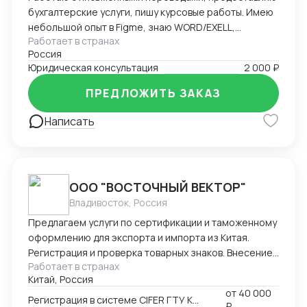
бухгалтерские услуги, пишу курсовые работы. Имею
небольшой опыт в Figme, знаю WORD/EXELL,
Работает в странах
составляю и редактирую таблицы. Рассматриваю
Россия
подработку, рассмотрю Ваши варианты.
Юридическая консультация
2 000 ₽
ПРЕДЛОЖИТЬ ЗАКАЗ
Написать
ООО "ВОСТОЧНЫЙ ВЕКТОР"
Владивосток, Россия
Предлагаем услуги по сертификации и таможенному
оформлению для экспорта и импорта из Китая.
Регистрация и проверка товарных знаков. Внесение
Работает в странах
в таможенный реестр товарных знаков.
Китай, Россия
Изготовление маркировки для пищевой продукции
от
40 000
для реализации в Китае. Получение номера
Регистрация в системе CIFER ГТУ КНР
₽