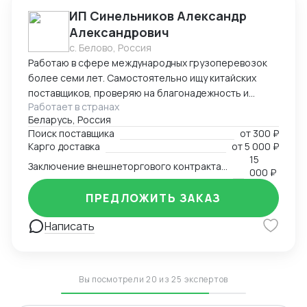
ИП Синельников Александр
Александрович
с. Белово, Россия
Работаю в сфере международных грузоперевозок
более семи лет. Самостоятельно ищу китайских
поставщиков, проверяю на благонадежность и
Работает в странах
выстраиваю долгосрочные торговые отношения.
Беларусь, Россия
Осуществляю полный цикл сделки с китайскими
Поиск поставщика
от
300 ₽
производителями от поиска поставщика и выкупа
Карго доставка
от
5 000 ₽
товаров, до поставки продукции на склад покупателя.
15
Заключение внешнеторгового контракта на двух языках
Берусь за сложные проекты и помогаю решить
000 ₽
нестандартные вопросы.
ПРЕДЛОЖИТЬ ЗАКАЗ
Написать
Вы посмотрели 20 из 25 экспертов