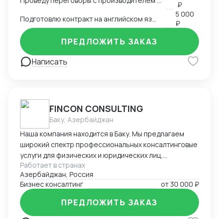
Проведу переговоры с производителем в Китае
₽
5 000
Подготовлю контракт на английском языке
₽
ПРЕДЛОЖИТЬ ЗАКАЗ
Написать
FINCON CONSULTING
Баку, Азербайджан
Наша компания находится в Баку. Мы предлагаем
широкий спектр профессиональных консалтинговые
услуги для физических и юридических лиц,
Работает в странах
предпринимателей и бизнесменов на территории
Азербайджан, Россия
Азербайджана. Портфель наших заказчиков и
Бизнес консалтинг
от
30 000 ₽
клиентов в основном из стран СНГ. В список
стандартных услуг входит: - регистрация компании
ПРЕДЛОЖИТЬ ЗАКАЗ
на территории Азербайджана, включая открытие