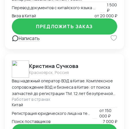
китайский.
1 500
Перевод документов с китайского языка на русский язык
₽
Виза в Китай
от
20 000 ₽
ПРЕДЛОЖИТЬ ЗАКАЗ
Написать
Кристина Сучкова
Красноярск, Россия
Ваш надежный оператор ВЭД в Китае. Комплексное
сопровождение ВЭД и бизнеса в Китае: от поиска
запчастей до регистрации ТМ. 12 лет безупречной
Работает в странах
логистики. Опыт и специализация: * 12 лет в ВЭД:
Китай
Глубокое понимание китайского рынка и
от
150
юридических тонкостей. * Профильные поставки:
Регистрация юридического лица на территории Китая
000 ₽
Экспертиза в категориях: автозапчасти,
Поиск поставщиков
7 000 ₽
промышленное и медицинское оборудование. Знаем