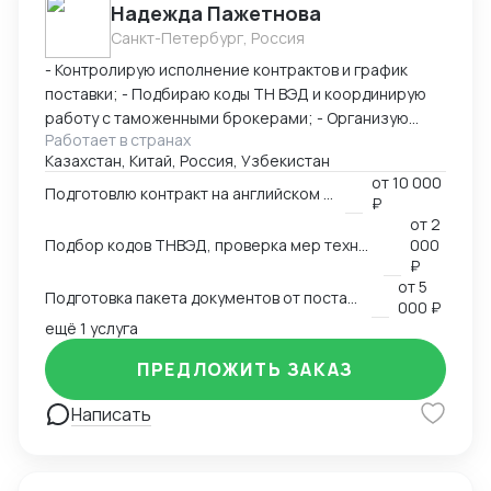
Надежда Пажетнова
Санкт-Петербург, Россия
- Контролирую исполнение контрактов и график
поставки; - Подбираю коды ТН ВЭД и координирую
работу с таможенными брокерами; - Организую
Работает в странах
сертификацию и взаимодействие с
Казахстан, Китай, Россия, Узбекистан
аккредитованными органами; - Снижаю расходы за
от
10 000
счёт оптимизации логистики и правильного кода; -
Подготовлю контракт на английском языке
₽
Обеспечиваю юридическую чистоту сделок,
от
2
точность инвойсов, упаковочных листов, контрактов.
Подбор кодов ТНВЭД, проверка мер технического регулирования, запретов и ограничений
000
₽
от
5
Подготовка пакета документов от поставщика на EXW, FCA, CIF, FOB
000 ₽
ещё 1 услуга
ПРЕДЛОЖИТЬ ЗАКАЗ
Написать