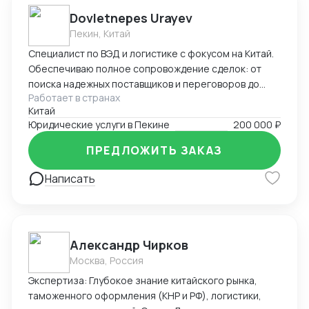
Dovletnepes Urayev
Пекин, Китай
Специалист по ВЭД и логистике с фокусом на Китай.
Обеспечиваю полное сопровождение сделок: от
поиска надежных поставщиков и переговоров до
Работает в странах
таможенного оформления и решения
Китай
нестандартных задач. Свободно владею китайским,
Юридические услуги в Пекине
200 000 ₽
русским и английским.
ПРЕДЛОЖИТЬ ЗАКАЗ
Написать
Александр Чирков
Москва, Россия
Экспертиза: Глубокое знание китайского рынка,
таможенного оформления (КНР и РФ), логистики,