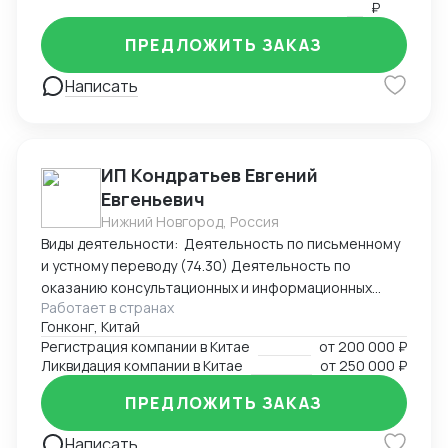
₽
ПРЕДЛОЖИТЬ ЗАКАЗ
Написать
ИП Кондратьев Евгений
Евгеньевич
Нижний Новгород, Россия
Виды деятельности: Деятельность по письменному
и устному переводу (74.30) Деятельность по
оказанию консультационных и информационных
Работает в странах
услуг (63.99.1) Услуги по бронированию прочие и
Гонконг, Китай
сопутствующая деятельность (79.90)
Регистрация компании в Китае
от
200 000 ₽
Ликвидация компании в Китае
от
250 000 ₽
ПРЕДЛОЖИТЬ ЗАКАЗ
Написать