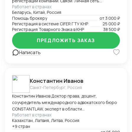
регистрации компаний. Связи: Личная сеть
Работает в странах
контактов в китайских таможенных органах, банках,
Беларусь, Китай, Россия
правительственных структурах (Харбин, Хэйхэ,
Помощь брокеру
от
3 000 ₽
Хэйлунцзян, Ченду, Хайнань), среди крупных
Регистрация в системе CIFER ГТУ КНР
25 000 ₽
корпораций (PetroChina, Sinopec, Haier и другие).
Регистрация Товарного Знака в КНР
38 500 ₽
Достижения: Первым легализовал ввоз иван-чая и
меда с чагой в Китай, регистрировал сложную
ПРЕДЛОЖИТЬ ЗАКАЗ
продукцию в CIFER, организовывал поставки
Написать
охраняемых видов рыб и ее икры, поднимал обороты
новых компаний в Китае с нуля до нескольких
миллионов в трансграничной торговле и в
международной логистике, спасал отношения между
инвесторами в международных кооперациях в
Константин Иванов
кризис.
Санкт-Петербург, Россия
Константин Иванов Доктор права, доцент,
соучредитель международного адвокатского бюро
CONSTANTLAW, эксперт в области
Работает в странах
внешнеэкономической деятельности,
Казахстан, Латвия, Литва, Россия
сопровождения международных сделок и решения
+9 стран
внешнеэкономических споров. Международный