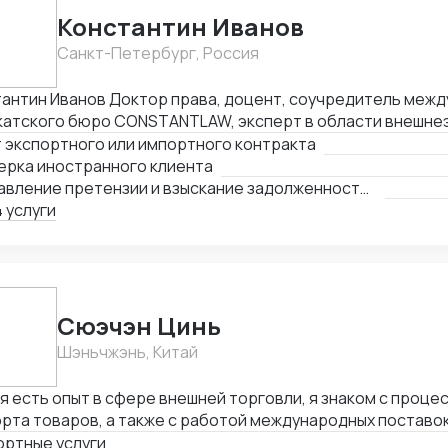
зис.
Константин Иванов
Санкт-Петербург, Россия
Доктор права, доцент, соучредитель международного
катского бюро CONSTANTLAW, эксперт в области внешне
ельности, сопровождения международных сделок и реше
 экспортного или импортного контракта
неэкономических споров. Международный арбитр (Рижск
ерка иностранного клиента
а, Латвия, международный арбитражный суд IAC / Алматы, 
Составление претензии и взыскание задолженности с иностранного клиента
 услуги
Cюэчэн Цинь
Шэньчжэнь, Китай
я есть опыт в сфере внешней торговли, я знаком с проце
рта товаров, а также с работой международных поставок
оворы с зарубежными партнерами, заключать контракты,
ортные услуги