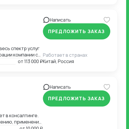
Написать
ПРЕДЛОЖИТЬ ЗАКАЗ
рации компании с
Работает в странах
миграции бизнеса,
от
113 000 ₽
Китай, Россия
а въезд до
контрагентов до
я бизнеса.
Написать
ПРЕДЛОЖИТЬ ЗАКАЗ
ет в консалтинге.
жению, применению
ению в РФ и
от
10 000 ₽