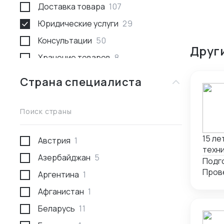
Доставка товара
107
Юридические услуги
29
Консультации
50
Друг
Хранение товаров
8
Поиск товара и поставщика
259
Страна специалиста
Доставка пассажирами
1
Проведение переговоров
56
Поиск страны
Сотрудники за границей
9
15 ле
Австрия
1
Разработка и производство
23
техни
Азербайджан
5
Проверка поставщика
41
подбором а
Подго
вклю
Аргентина
1
Участие в выставках
50
пакет
Афганистан
1
Анализ рынка
34
плате
Беларусь
11
Консалтинг по интеллектуальной
5
собственности