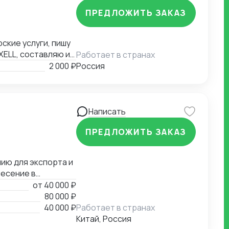
ПРЕДЛОЖИТЬ ЗАКАЗ
ские услуги, пишу
XELL, составляю и
Работает в странах
аши варианты.
2 000 ₽
Россия
Написать
ПРЕДЛОЖИТЬ ЗАКАЗ
ию для экспорта и
несение в
ки для пищевой
от
40 000 ₽
стеме
80 000 ₽
40 000 ₽
Работает в странах
Китай, Россия