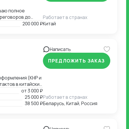
иваю полное
ереговоров до
Работает в странах
вободно владею
200 000 ₽
Китай
Написать
ПРЕДЛОЖИТЬ ЗАКАЗ
 оформления (КНР и
тактов в китайских
арбин, Хэйхэ,
от
3 000 ₽
China, Sinopec,
25 000 ₽
Работает в странах
 и меда с чагой в
38 500 ₽
Беларусь, Китай, Россия
вал поставки
аний в Китае с
в международной
одных кооперациях