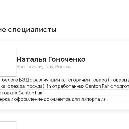
ие специалисты
Наталья Гоноченко
Ростов-на-Дону, Россия
т белого ВЭД с различными категориями товара ( товары 
ка, одежда, посуда), 14 отработанных Canton Fair с подго
ссортиментной матрицы. Подготовка полного пакета документов
товка к Canton Fair
чая сертификацию, образцы, ввоз и оформление. Оформл
Проверка и оформление документов для импорта из Китая
а документов для ТО и доставки, просчет юнит экономик
жей через третьи страны и проверка корректности Валю