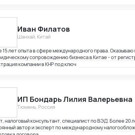
Иван Филатов
Шанхай, Китай
15 лет опыта в сфере международного права. Оказываю весь спектр услуг
идическому сопровождению бизнеса в Китае - от регист
ием граждан России и получения разрешения на работу, 
трация компании в КНР под ключ
тия счетов в местном банке, оформления приглашений н
одействия с госорганами и службами в Китае, проверки 
товки и совершения сделок и абонентского обслуживани
ИП Бондарь Лилия Валерьевна
Тюмень, Россия
, налоговый консультант, специалист по ВЭД. Более 20 л
оянный автор и эксперт по международному налогообло
, MLI. Подготовка правовых заключений по налогооблож
отовка договора