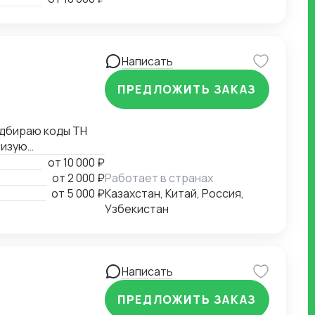
условий
вых органах,
Написать
ПРЕДЛОЖИТЬ ЗАКАЗ
жаю
от
10 000 ₽
от
2 000 ₽
Работает в странах
х листов,
от
5 000 ₽
Казахстан, Китай, Россия,
Узбекистан
Написать
ПРЕДЛОЖИТЬ ЗАКАЗ