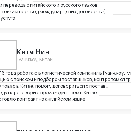
сы, связанные с логистикой и таможней. Могу предостав
и перевода с китайского и русского языков
ешней торговле.
Подготовка и перевод международных договоров (русский-китайский)
 услуга
Катя Нин
Гуанчжоу, Китай
016 года работаю в логистической компании в Гуанчжоу. 
щью с поиском и подбором поставщиков, контролем отгр
тва товара. В нашей компании работает более 10 человек
Найду товар в Китае, помогу договориться о поставке
 вам помочь по любым вопросам связанным с заказом то
еду переговоры с производителем в Китае
товлю контракт на английском языке