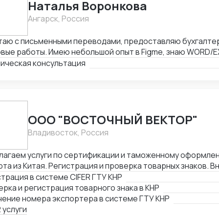
Наталья Воронкова
Ангарск, Россия
таю с письменными переводами, предоставляю бухгалтер
вые работы. Имею небольшой опыт в Figme, знаю WORD/E
ктирую таблицы. Рассматриваю подработку, рассмотрю В
ическая консультация
ООО "ВОСТОЧНЫЙ ВЕКТОР"
Владивосток, Россия
лагаем услуги по сертификации и таможенному оформлен
та из Китая. Регистрация и проверка товарных знаков. В
женный реестр товарных знаков. Изготовление маркиров
трация в системе CIFER ГТУ КНР
кции для реализации в Китае. Получение номера экспортера в си
рка и регистрация товарного знака в КНР
ской таможни. Подбор HS и CIQ кодов.
чение номера экспортера в системе ГТУ КНР
 услуги