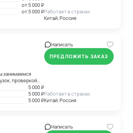
ить консультации
от
5 000 ₽
от
5 000 ₽
Работает в странах
Китай, Россия
Написать
ПРЕДЛОЖИТЬ ЗАКАЗ
Мы занимаемся
узок, проверкой
 и мы всегда
5 000 ₽
варов в Китае.
5 000 ₽
Работает в странах
5 000 ₽
Китай, Россия
Написать