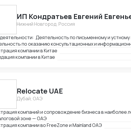
ИП Кондратьев Евгений Евгень
Нижний Новгород, Россия
деятельности: Деятельность по письменному и устному 
льность по оказанию консультационных и информационных
и по бронированию прочие и сопутствующая деятельност
трация компании в Китае
дация компании в Китае
Relocate UAE
Дубай, ОАЭ
трация компаний и сопровождение бизнеса в наиболее л
алоговой зоне — ОАЭ
трация компании во FreeZone и Mainland ОАЭ