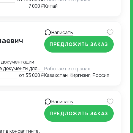
ертиза в
7 000 ₽
Китай
рудование. Знаем
луг
ожности. * Бизнес-
Написать
лаевич
ПРЕДЛОЖИТЬ ЗАКАЗ
). * MICE-услуги:
и до оформления
й документации
ентов и контроль
е документы для
Работает в странах
бюрократию — вы
ные задачи.
от
35 000 ₽
Казахстан, Киргизия, Россия
Написать
ПРЕДЛОЖИТЬ ЗАКАЗ
ет в консалтинге.