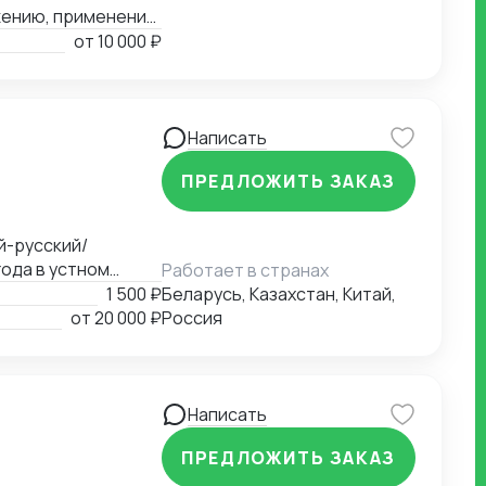
жению, применению
ению в РФ и
от
10 000 ₽
условий
вых органах,
Написать
ПРЕДЛОЖИТЬ ЗАКАЗ
й-русский/
Работает в странах
1 500 ₽
Беларусь, Казахстан, Китай,
от
20 000 ₽
Россия
Написать
ПРЕДЛОЖИТЬ ЗАКАЗ