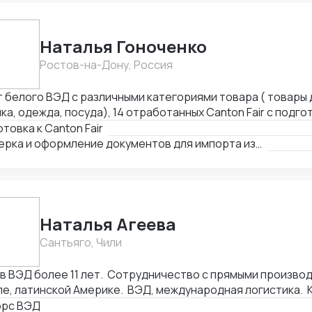
до нескольких миллионов в трансграничной торговле и 
стике, спасал отношения между инвесторами в междунар
зис.
Наталья Гоноченко
Ростов-на-Дону, Россия
т белого ВЭД с различными категориями товара ( товары 
ка, одежда, посуда), 14 отработанных Canton Fair с подго
ссортиментной матрицы. Подготовка полного пакета документов
товка к Canton Fair
чая сертификацию, образцы, ввоз и оформление. Оформл
Проверка и оформление документов для импорта из Китая
а документов для ТО и доставки, просчет юнит экономик
жей через третьи страны и проверка корректности Валю
Наталья Агеева
Сантьяго, Чили
ВЭД более 11 лет. Сотрудничество с прямыми производителями в Китае,
е, латинской Америке. ВЭД, международная логистика. 
ки: оборудование, текстиль, товары народного потребл
орс ВЭД