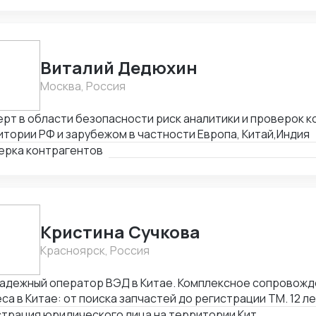
Виталий Дедюхин
Москва, Россия
рт в области безопасности риск аналитики и проверок к
тории РФ и зарубежом в частности Европа, Китай,Индия
ерка контрагентов
Кристина Сучкова
Красноярск, Россия
ный оператор ВЭД в Китае. Комплексное сопровождение ВЭД и
са в Китае: от поиска запчастей до регистрации ТМ. 12 л
ет в ВЭД: Глубокое понимание китайского
Регистрация юридического лица на территории Китая