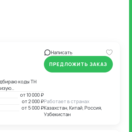
Написать
ПРЕДЛОЖИТЬ ЗАКАЗ
жаю
от
10 000 ₽
от
2 000 ₽
Работает в странах
х листов,
от
5 000 ₽
Казахстан, Китай, Россия,
Узбекистан