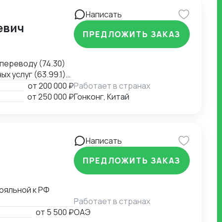
Написать
евич
ПРЕДЛОЖИТЬ ЗАКАЗ
переводу (74.30)
 услуг (63.99.1)
ь (79.90)
от
200 000 ₽
Работает в странах
от
250 000 ₽
Гонконг, Китай
Написать
ПРЕДЛОЖИТЬ ЗАКАЗ
ояльной к РФ
Работает в странах
от
5 500 ₽
ОАЭ