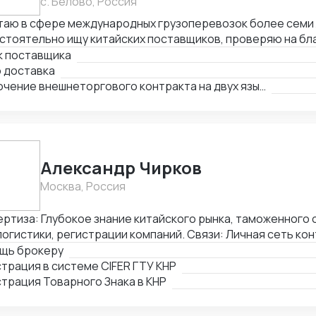
с. Белово, Россия
таю в сфере международных грузоперевозок более семи 
стоятельно ищу китайских поставщиков, проверяю на бл
раиваю долгосрочные торговые отношения. Осуществляю
к поставщика
и с китайскими производителями от поиска поставщика и
о доставка
ставки продукции на склад покупателя. Берусь за сложны
Заключение внешнеторгового контракта на двух языках
гаю решить нестандартные вопросы.
Александр Чирков
Москва, Россия
ртиза: Глубокое знание китайского рынка, таможенного
логистики, регистрации компаний. Связи: Личная сеть кон
енных органах, банках, правительственных структурах (Х
щь брокеру
нцзян, Ченду, Хайнань), среди крупных корпораций (Petro
трация в системе CIFER ГТУ КНР
 и другие). Достижения: Первым легализовал ввоз иван-чая
трация Товарного Знака в КНР
, регистрировал сложную продукцию в CIFER, организовы
яемых видов рыб и ее икры, поднимал обороты новых комп