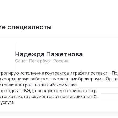
ие специалисты
Надежда Пажетнова
Санкт-Петербург, Россия
ролирую исполнение контрактов и график поставки; - Подбираю коды ТН
координирую работу с таможенными брокерами; - Организую
фикацию и взаимодействие с аккредитованными органами; - Сни
товлю контракт на английском языке
ы за счёт оптимизации логистики и правильного кода; - Обеспечиваю
Подбор кодов ТНВЭД, проверка мер технического регулирования, запретов и ограничений
ческую чистоту сделок, точность инвойсов, упаковочны
Подготовка пакета документов от поставщика на EXW, FCA, CIF, FOB
рактов.
 услуга