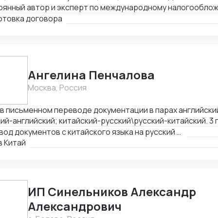
оянный автор и эксперт по международному налогообло
, MLI. Подготовка правовых заключений по налогооблож
отовка договора
ранных юрисдикциях. Структурирование сделок. Анализ 
оров, представление интересов клиента в судах, налого
ротстве.
Ангелина Пенчалова
Москва, Россия
 в письменном переводе документации в парах английски
й-английский; китайский-русский\русский-китайский. 3 года в устном
оде в паре китайский-русский\русский-китайский.
Перевод документов с китайского языка на русский язык
в Китай
ИП Синельников Александр
Александрович