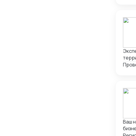
Проверка качества товара
26
Перу
1
Россия
785
Сербия
1
США
1
Таджикистан
3
Экспе
терри
Таиланд
3
Пров
Туркмения
1
Турция
8
Узбекистан
17
Филиппины
1
Франция
1
Ваш надеж
Черногория
2
бизне
Чили
1
логистики. Опыт и специализация: * 12 л