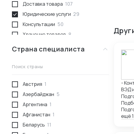
Доставка товара
107
Юридические услуги
29
Консультации
50
Друг
Хранение товаров
8
Поиск товара и поставщика
259
Страна специалиста
Доставка пассажирами
1
Проведение переговоров
56
Поиск страны
Сотрудники за границей
9
- Конт
Австрия
1
Разработка и производство
23
ВЭД и 
Азербайджан
5
Проверка поставщика
41
серти
Подго
расход
Аргентина
1
Участие в выставках
50
юриди
Афганистан
1
Анализ рынка
34
конт
ещё 1
Беларусь
11
Консалтинг по интеллектуальной
5
собственности