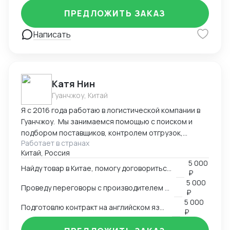
Оформление полного пакета документов для ТО и
ПРЕДЛОЖИТЬ ЗАКАЗ
доставки, просчет юнит экономики. Контроль
платежей через третьи страны и проверка
Написать
корректности Валютного контроля.
Катя Нин
Гуанчжоу, Китай
Я с 2016 года работаю в логистической компании в
Гуанчжоу. Мы занимаемся помощью с поиском и
подбором поставщиков, контролем отгрузок,
Работает в странах
проверкой качества товара. В нашей компании
Китай, Россия
работает более 10 человек и мы всегда можем вам
5 000
помочь по любым вопросам связанным с заказом
Найду товар в Китае, помогу договориться о поставке
₽
товаров в Китае.
5 000
Проведу переговоры с производителем в Китае
₽
5 000
Подготовлю контракт на английском языке
₽