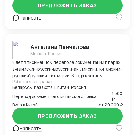
ПРЕДЛОЖИТЬ ЗАКАЗ
Написать
Ангелина Пенчалова
Москва, Россия
8 лет в письменном переводе документации в парах
английский-русский/русский-английский; китайский-
русский\русский-китайский. 3 года в устном
Работает в странах
переводе в паре китайский-русский\русский-
Беларусь, Казахстан, Китай, Россия
китайский.
1 500
Перевод документов с китайского языка на русский язык
₽
Виза в Китай
от
20 000 ₽
ПРЕДЛОЖИТЬ ЗАКАЗ
Написать