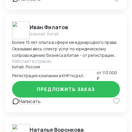
Иван Филатов
Шанхай, Китай
Более 15 лет опыта в сфере международного права.
Оказываю весь спектр услуг по юридическому
сопровождению бизнеса в Китае - от регистрации
Работает в странах
компании с участием граждан России и получения
Китай, Россия
разрешения на работу, миграции бизнеса, открытия
от
113 000
счетов в местном банке, оформления приглашений
Регистрация компании в КНР под ключ
₽
на въезд до взаимодействия с госорганами и
службами в Китае, проверки контрагентов до
ПРЕДЛОЖИТЬ ЗАКАЗ
подготовки и совершения сделок и абонентского
обслуживания бизнеса.
Написать
Наталья Воронкова