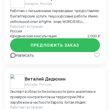
Ангарск, Россия
Работаю с письменными переводами, предоставляю
бухгалтерские услуги, пишу курсовые работы. Имею
небольшой опыт в Figme, знаю WORD/EXELL,
Работает в странах
составляю и редактирую таблицы. Рассматриваю
Россия
подработку, рассмотрю Ваши варианты.
Юридическая консультация
2 000 ₽
ПРЕДЛОЖИТЬ ЗАКАЗ
Написать
Виталий Дедюхин
Москва, Россия
Эксперт в области безопасности риск аналитики и
проверок контрагентов на территории РФ и
зарубежом в частности Европа, Китай,Индия
Работает в странах