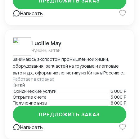
ПРЕДЛОЖИТЬ ЗАКАЗ
Написать
Lucille May
Чунцин, Китай
Занимаюсь экспортом промышленной химии,
оборудования, запчастей на грузовые и легковые
авто и др., оформляю логистику из Китая в Россию со
Работает в странах
всеми сопроводительными документами под ключ.
Китай
Предоставляю услуги вашего представительства в
Юридические услуги
6 000 ₽
Китае, помогаю с регистрацией компаний, а также
Открытие счета
5 000 ₽
есть опыт в открытии и автоматизации онлайн
Получение визы
8 000 ₽
магазинов на платформах Taobao, 1688, Meituan,
Jingdong. Помогаю найти поставщиков, наладить
ПРЕДЛОЖИТЬ ЗАКАЗ
производство, вести переговоры с китайской
Написать
стороной. Занимаюсь поиском и отправкой товаров
и пробников