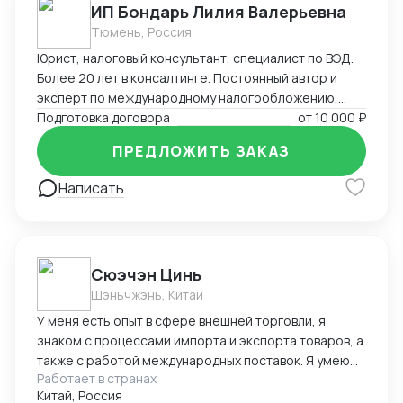
ИП Бондарь Лилия Валерьевна
Тюмень, Россия
Юрист, налоговый консультант, специалист по ВЭД.
Более 20 лет в консалтинге. Постоянный автор и
эксперт по международному налогообложению,
применению СОИДН, MLI. Подготовка правовых
Подготовка договора
от
10 000 ₽
заключений по налогообложению в РФ и
ПРЕДЛОЖИТЬ ЗАКАЗ
иностранных юрисдикциях. Структурирование
сделок. Анализ условий договоров, представление
Написать
интересов клиента в судах, налоговых органах,
банкротстве.
Cюэчэн Цинь
Шэньчжэнь, Китай
У меня есть опыт в сфере внешней торговли, я
знаком с процессами импорта и экспорта товаров, а
также с работой международных поставок. Я умею
Работает в странах
вести переговоры с зарубежными партнерами,
Китай, Россия
заключать контракты, а также решать вопросы,