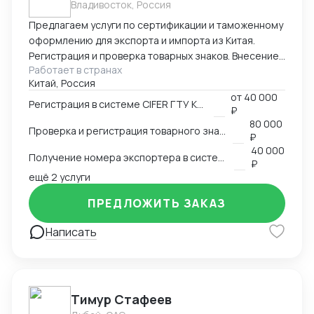
Владивосток, Россия
Предлагаем услуги по сертификации и таможенному
оформлению для экспорта и импорта из Китая.
Регистрация и проверка товарных знаков. Внесение
Работает в странах
в таможенный реестр товарных знаков.
Китай, Россия
Изготовление маркировки для пищевой продукции
от
40 000
для реализации в Китае. Получение номера
Регистрация в системе CIFER ГТУ КНР
₽
экспортера в системе китайской таможни. Подбор
80 000
Проверка и регистрация товарного знака в КНР
HS и CIQ кодов.
₽
40 000
Получение номера экспортера в системе ГТУ КНР
₽
ещё 2 услуги
ПРЕДЛОЖИТЬ ЗАКАЗ
Написать
Тимур Стафеев