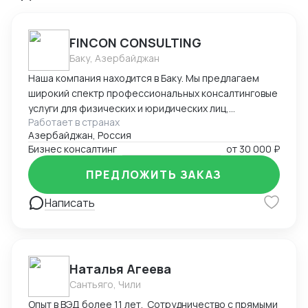
FINCON CONSULTING
Баку, Азербайджан
Наша компания находится в Баку. Мы предлагаем
широкий спектр профессиональных консалтинговые
услуги для физических и юридических лиц,
Работает в странах
предпринимателей и бизнесменов на территории
Азербайджан, Россия
Азербайджана. Портфель наших заказчиков и
Бизнес консалтинг
от
30 000 ₽
клиентов в основном из стран СНГ. В список
стандартных услуг входит: - регистрация компании
ПРЕДЛОЖИТЬ ЗАКАЗ
на территории Азербайджана, включая открытие
счетов в банках - Полное сопровождение компании -
Написать
Помощь в подготовке и подаче документов при
получении ВНЖ - Содействие при получении
разрешения на работу в Азербайджане -
Бухгалтерское сопровождение (1С) - Ведение ВЭД
Наталья Агеева
(договора, инвойсы, акты). - Помощь в проведении и
Сантьяго, Чили
составлении документов при посреднических
Опыт в ВЭД более 11 лет. Сотрудничество с прямыми
сделках. - Получение справок, лицензий и