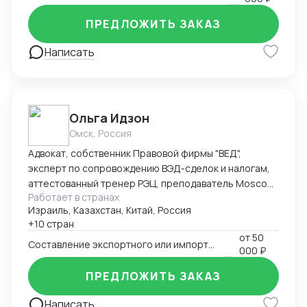
ПРЕДЛОЖИТЬ ЗАКАЗ
Написать
Ольга Идзон
Омск, Россия
Адвокат, собственник Правовой фирмы "ВЕД",
эксперт по сопровождению ВЭД-сделок и налогам,
аттестованный тренер РЭЦ, преподаватель Moscow
Работает в странах
Digital School. Неоднократно признана одним из
Израиль, Казахстан, Китай, Россия
лучших юристов по ВЭД рейтингом юристов России
+10 стран
Право.ру-300, Коммерсантъ. Деятельность фирмы
от
50
"ВЕД" по направлению ВЭД отмечена Forbes Legal.
Составление экспортного или импортного контракта
000 ₽
ПРЕДЛОЖИТЬ ЗАКАЗ
Написать