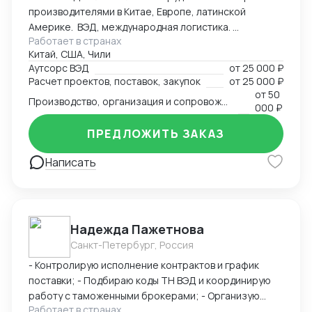
производителями в Китае, Европе, латинской
сертификатов - Бизнес консалтинг
Америке. ВЭД, международная логистика.
Работает в странах
Консалтинг. Закупки: оборудование, текстиль,
Китай, США, Чили
товары народного потребления. Собственная база
Аутсорс ВЭД
от
25 000 ₽
производств, логистика и платежи.
Расчет проектов, поставок, закупок
от
25 000 ₽
от
50
Производство, организация и сопровождение всех этапов производства в Китае
000 ₽
ПРЕДЛОЖИТЬ ЗАКАЗ
Написать
Надежда Пажетнова
Санкт-Петербург, Россия
- Контролирую исполнение контрактов и график
поставки; - Подбираю коды ТН ВЭД и координирую
работу с таможенными брокерами; - Организую
Работает в странах
сертификацию и взаимодействие с