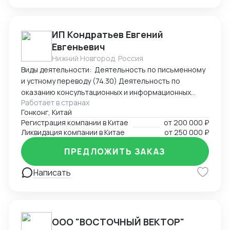
ИП Кондратьев Евгений
Евгеньевич
Нижний Новгород, Россия
Виды деятельности: Деятельность по письменному
и устному переводу (74.30) Деятельность по
оказанию консультационных и информационных
Работает в странах
услуг (63.99.1) Услуги по бронированию прочие и
Гонконг, Китай
сопутствующая деятельность (79.90)
Регистрация компании в Китае
от
200 000 ₽
Ликвидация компании в Китае
от
250 000 ₽
ПРЕДЛОЖИТЬ ЗАКАЗ
Написать
ООО "ВОСТОЧНЫЙ ВЕКТОР"