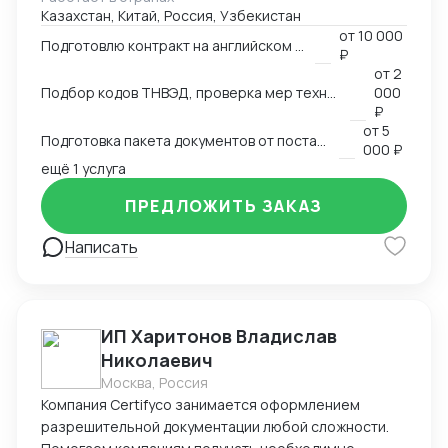
Казахстан, Китай, Россия, Узбекистан
аккредитованными органами; - Снижаю расходы за
от
10 000
счёт оптимизации логистики и правильного кода; -
Подготовлю контракт на английском языке
₽
Обеспечиваю юридическую чистоту сделок,
от
2
точность инвойсов, упаковочных листов, контрактов.
Подбор кодов ТНВЭД, проверка мер технического регулирования, запретов и ограничений
000
₽
от
5
Подготовка пакета документов от поставщика на EXW, FCA, CIF, FOB
000 ₽
ещё 1 услуга
ПРЕДЛОЖИТЬ ЗАКАЗ
Написать
ИП Харитонов Владислав
Николаевич
Москва, Россия
Компания Certifyco занимается оформлением
разрешительной документации любой сложности.