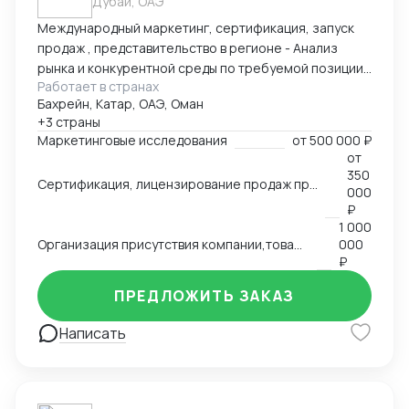
Дубай, ОАЭ
Международный маркетинг, сертификация, запуск
продаж , представительство в регионе - Анализ
рынка и конкурентной среды по требуемой позиции/
Работает в странах
группе товаров, обзор и анализ цен, конкурирующих
Бахрейн, Катар, ОАЭ, Оман
брендов, конкурентов по группам, обзор трендов,
+3 страны
национальных особенностей и традиции, основных
Маркетинговые исследования
от
500 000 ₽
груп потребителей на региональных рынках. swot
от
анализ - Сертификация и лицензирование
350
Сертификация, лицензирование продаж продовольственной продукции, продуктов питания на рынках Ближнего Востока,Азии, Северной Африки.
продукции, адоптация к условиям и требованиям
000
страны импортера - Запуск продаж, поиск
₽
1 000
дистрибутов, партнеров - Представление интересов
Организация присутствия компании,товаров, услуг на международном рынке, запуск продаж
000
Вашей компании в регионе
₽
ПРЕДЛОЖИТЬ ЗАКАЗ
Написать