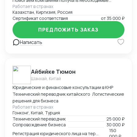
Помогаем компаниям получать необходимые
Работает в странах
документы для импорта, экспорта, реализации
Казахстан, Киргизия, Россия
продукции. Решаем самые сложные задачи.
Сертификат соответствия
от
35 000 ₽
ПРЕДЛОЖИТЬ ЗАКАЗ
Написать
Айбийке Тюмон
Шанхай, Китай
Юридические и финансовые консультации в КНР
Технический переводчик китайского Логистические
решения для бизнеса
Работает в странах
Гонконг, Китай, Турция
Технический переводчик
25 000 ₽
Сопровождение бизнеса
30 000 ₽
150
Регистрация юридического лица на территории Китая
000 ₽