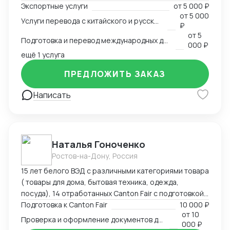
Экспортные услуги
от
5 000 ₽
связанные с логистикой и таможней. Могу
от
5 000
Услуги перевода с китайского и русского языков
предоставить консультации по внешней торговле.
₽
от
5
Подготовка и перевод международных договоров (русский-китайский)
000 ₽
ещё 1 услуга
ПРЕДЛОЖИТЬ ЗАКАЗ
Написать
Наталья Гоноченко
Ростов-на-Дону, Россия
15 лет белого ВЭД с различными категориями товара
( товары для дома, бытовая техника, одежда,
посуда), 14 отработанных Canton Fair с подготовкой,
анализом и подбором ассортиментной матрицы.
Подготовка к Canton Fair
10 000 ₽
от
10
Подготовка полного пакета документов включая
Проверка и оформление документов для импорта из Китая
000 ₽
сертификацию, образцы, ввоз и оформление.