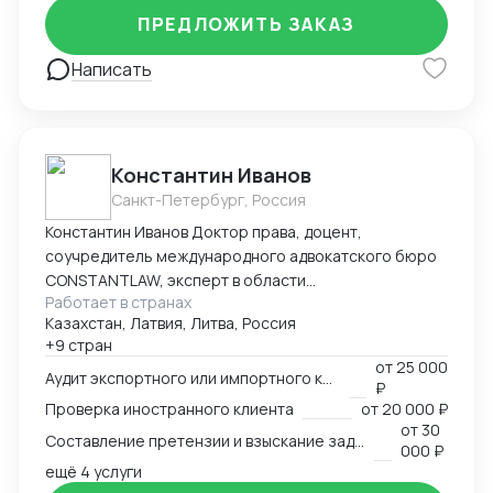
ПРЕДЛОЖИТЬ ЗАКАЗ
Написать
Константин Иванов
Санкт-Петербург, Россия
Константин Иванов Доктор права, доцент,
соучредитель международного адвокатского бюро
CONSTANTLAW, эксперт в области
Работает в странах
внешнеэкономической деятельности,
Казахстан, Латвия, Литва, Россия
сопровождения международных сделок и решения
+9 стран
внешнеэкономических споров. Международный
от
25 000
арбитр (Рижский третейский суд / Рига, Латвия,
Аудит экспортного или импортного контракта
₽
международный арбитражный суд IAC / Алматы,
Проверка иностранного клиента
от
20 000 ₽
Казахстан).
от
30
Составление претензии и взыскание задолженности с иностранного клиента
000 ₽
ещё 4 услуги