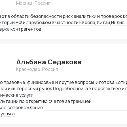
Москва, Россия
рт в области безопасности риск аналитики и проверок к
тории РФ и зарубежом в частности Европа, Китай,Индия
ерка контрагентов
Альбина Седакова
Краснодар, Россия
 правовые, финансовые и другие вопросы, и готова «отк
ой и интересный рынок Поднебесной, а в перспективе и в
ические услуги
льтации по открытию счетов за границей
вое сопровождение
 услуга