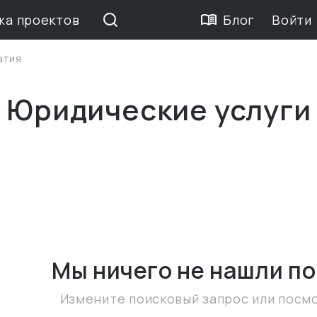
жа проектов
Блог
Войти
атия
 Юридические услуги
Мы ничего не нашли
по
Измените поисковый запрос или посм