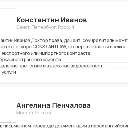
Константин Иванов
Санкт-Петербург, Россия
Доктор права, доцент, соучредитель международного
катского бюро CONSTANTLAW, эксперт в области внешне
ельности, сопровождения международных сделок и реше
 экспортного или импортного контракта
неэкономических споров. Международный арбитр (Рижск
ерка иностранного клиента
а, Латвия, международный арбитражный суд IAC / Алматы, 
Составление претензии и взыскание задолженности с иностранного клиента
 услуги
Ангелина Пенчалова
Москва, Россия
 в письменном переводе документации в парах английски