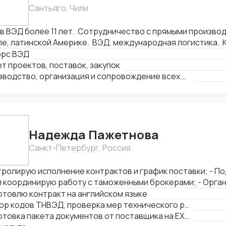
йсы, акты). - Помощь в проведении и составлении документов при
Сантьяго, Чили
делках. - Получение справок, лицензий и сертификатов - Бизнес
алтинг
ВЭД более 11 лет. Сотрудничество с прямыми производителями в Китае,
е, латинской Америке. ВЭД, международная логистика. 
ки: оборудование, текстиль, товары народного потребл
орс ВЭД
производств, логистика и платежи.
т проектов, поставок, закупок
Производство, организация и сопровождение всех этапов производства в Китае
Надежда Пажетнова
Санкт-Петербург, Россия
ролирую исполнение контрактов и график поставки; - Подбираю коды ТН
координирую работу с таможенными брокерами; - Организую
фикацию и взаимодействие с аккредитованными органами; - Сни
товлю контракт на английском языке
ы за счёт оптимизации логистики и правильного кода; - Обеспечиваю
Подбор кодов ТНВЭД, проверка мер технического регулирования, запретов и ограничений
ческую чистоту сделок, точность инвойсов, упаковочны
Подготовка пакета документов от поставщика на EXW, FCA, CIF, FOB