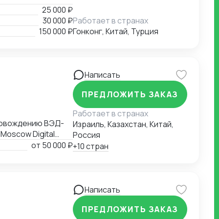
25 000 ₽
30 000 ₽
Работает в странах
150 000 ₽
Гонконг, Китай, Турция
Написать
ПРЕДЛОЖИТЬ ЗАКАЗ
Работает в странах
провождению ВЭД-
Израиль, Казахстан, Китай,
Moscow Digital
Россия
ВЭД рейтингом
от
50 000 ₽
+10 стран
рмы "ВЕД" по
Написать
ПРЕДЛОЖИТЬ ЗАКАЗ