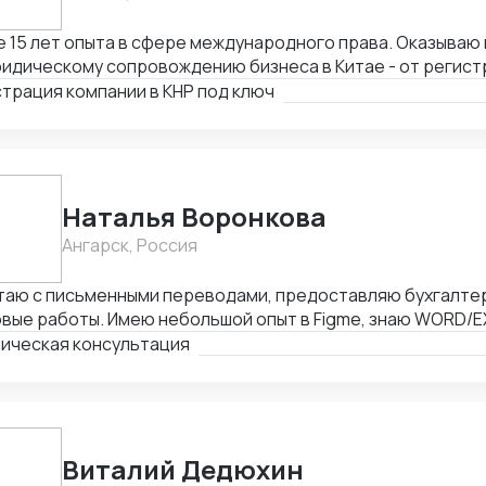
15 лет опыта в сфере международного права. Оказываю весь спектр услуг
идическому сопровождению бизнеса в Китае - от регист
ием граждан России и получения разрешения на работу, 
трация компании в КНР под ключ
тия счетов в местном банке, оформления приглашений н
одействия с госорганами и службами в Китае, проверки 
товки и совершения сделок и абонентского обслуживани
Наталья Воронкова
Ангарск, Россия
таю с письменными переводами, предоставляю бухгалтер
вые работы. Имею небольшой опыт в Figme, знаю WORD/E
ктирую таблицы. Рассматриваю подработку, рассмотрю В
ическая консультация
Виталий Дедюхин