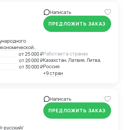
Написать
ПРЕДЛОЖИТЬ ЗАКАЗ
экономической
ния
Работает в странах
от
25 000 ₽
ий третейский суд
Казахстан, Латвия, Литва,
от
20 000 ₽
Казахстан).
Россия
от
30 000 ₽
+9 стран
Написать
ПРЕДЛОЖИТЬ ЗАКАЗ
й-русский/