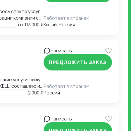
рации компании с
Работает в странах
миграции бизнеса,
от
113 000 ₽
Китай, Россия
а въезд до
контрагентов до
я бизнеса.
Написать
ПРЕДЛОЖИТЬ ЗАКАЗ
ские услуги, пишу
XELL, составляю и
Работает в странах
аши варианты.
2 000 ₽
Россия
Написать
ПРЕДЛОЖИТЬ ЗАКАЗ