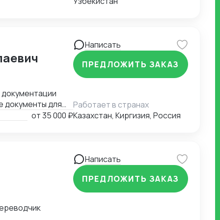
Узбекистан
Написать
лаевич
ПРЕДЛОЖИТЬ ЗАКАЗ
й документации
е документы для
Работает в странах
ные задачи.
от
35 000 ₽
Казахстан, Киргизия, Россия
Написать
ПРЕДЛОЖИТЬ ЗАКАЗ
переводчик