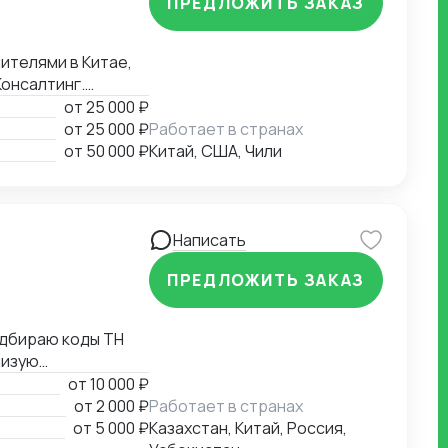
ПРЕДЛОЖИТЬ ЗАКАЗ
Консалтинг.
ения. Собственная
от
25 000 ₽
от
25 000 ₽
Работает в странах
от
50 000 ₽
Китай, США, Чили
Написать
ПРЕДЛОЖИТЬ ЗАКАЗ
жаю
от
10 000 ₽
от
2 000 ₽
Работает в странах
х листов,
от
5 000 ₽
Казахстан, Китай, Россия,