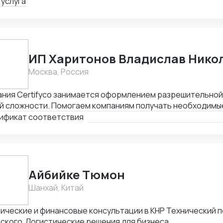
рактов.
 услуга
ИП Харитонов Владислав Нико
Москва, Россия
ания Certifyco занимается оформлением разрешительно
й сложности. Помогаем компаниям получать необходимы
та, экспорта, реализации продукции. Решаем самые слож
ификат соответствия
Айбийке Тюмон
Шанхай, Китай
ические и финансовые консультации в КНР Технический 
йского Логистические решения для бизнеса