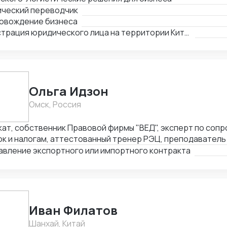
ический переводчик
овождение бизнеса
Регистрация юридического лица на территории Китая
Ольга Идзон
Омск, Россия
кат, собственник Правовой фирмы "ВЕД", эксперт по со
к и налогам, аттестованный тренер РЭЦ, преподаватель 
l. Неоднократно признана одним из лучших юристов по 
авление экспортного или импортного контракта
тов России Право.ру-300, Коммерсантъ. Деятельность фи
влению ВЭД отмечена Forbes Legal.
Иван Филатов
Шанхай, Китай