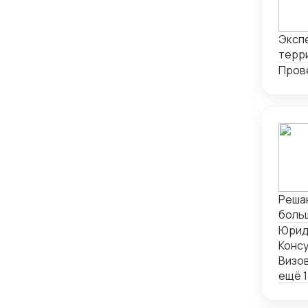
Экспе
терри
Пров
Решаю
больш
Юрид
Консу
Визо
ещё 1