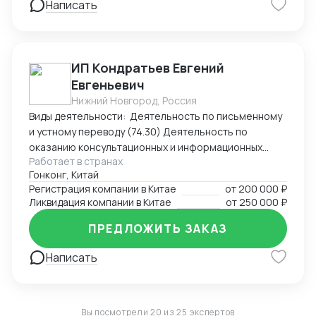
Написать
интересов клиента в судах, налоговых органах,
банкротстве.
ИП Кондратьев Евгений
Евгеньевич
Нижний Новгород, Россия
Виды деятельности: Деятельность по письменному
и устному переводу (74.30) Деятельность по
оказанию консультационных и информационных
Работает в странах
услуг (63.99.1) Услуги по бронированию прочие и
Гонконг, Китай
сопутствующая деятельность (79.90)
Регистрация компании в Китае
от
200 000 ₽
Ликвидация компании в Китае
от
250 000 ₽
ПРЕДЛОЖИТЬ ЗАКАЗ
Написать
Вы посмотрели 20 из 25 экспертов