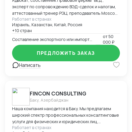
Адвокат, собственник Правовой фирмы "ВЕД",
эксперт по сопровождению ВЭД-сделок и налогам,
аттестованный тренер РЭЦ, преподаватель Moscow
Работает в странах
Digital School. Неоднократно признана одним из
Израиль, Казахстан, Китай, Россия
лучших юристов по ВЭД рейтингом юристов России
+10 стран
Право.ру-300, Коммерсантъ. Деятельность фирмы
от
50
"ВЕД" по направлению ВЭД отмечена Forbes Legal.
Составление экспортного или импортного контракта
000 ₽
ПРЕДЛОЖИТЬ ЗАКАЗ
Написать
FINCON CONSULTING
Баку, Азербайджан
Наша компания находится в Баку. Мы предлагаем
широкий спектр профессиональных консалтинговые
услуги для физических и юридических лиц,
Работает в странах
предпринимателей и бизнесменов на территории