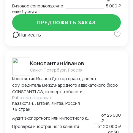
₽
Визовое сопровождение
5 000 ₽
ещё 1 услуга
ПРЕДЛОЖИТЬ ЗАКАЗ
Написать
Константин Иванов
Санкт-Петербург, Россия
Константин Иванов Доктор права, доцент,
соучредитель международного адвокатского бюро
CONSTANTLAW, эксперт в области
Работает в странах
внешнеэкономической деятельности,
Казахстан, Латвия, Литва, Россия
сопровождения международных сделок и решения
+9 стран
внешнеэкономических споров. Международный
от
25 000
арбитр (Рижский третейский суд / Рига, Латвия,
Аудит экспортного или импортного контракта
₽
международный арбитражный суд IAC / Алматы,
Проверка иностранного клиента
от
20 000 ₽
Казахстан).
от
30