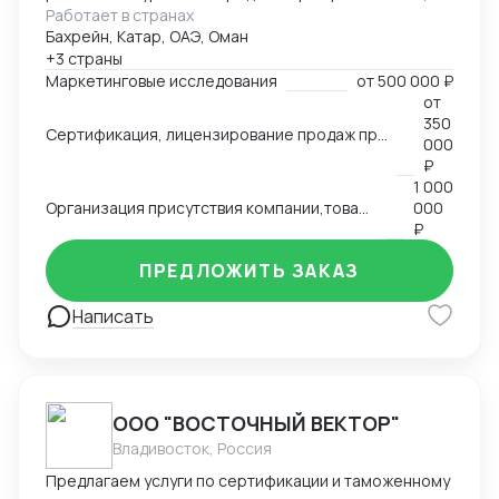
Работает в странах
группе товаров, обзор и анализ цен, конкурирующих
Бахрейн, Катар, ОАЭ, Оман
брендов, конкурентов по группам, обзор трендов,
+3 страны
национальных особенностей и традиции, основных
Маркетинговые исследования
от
500 000 ₽
груп потребителей на региональных рынках. swot
от
анализ - Сертификация и лицензирование
350
Сертификация, лицензирование продаж продовольственной продукции, продуктов питания на рынках Ближнего Востока,Азии, Северной Африки.
продукции, адоптация к условиям и требованиям
000
страны импортера - Запуск продаж, поиск
₽
1 000
дистрибутов, партнеров - Представление интересов
Организация присутствия компании,товаров, услуг на международном рынке, запуск продаж
000
Вашей компании в регионе
₽
ПРЕДЛОЖИТЬ ЗАКАЗ
Написать
ООО "ВОСТОЧНЫЙ ВЕКТОР"
Владивосток, Россия
Предлагаем услуги по сертификации и таможенному