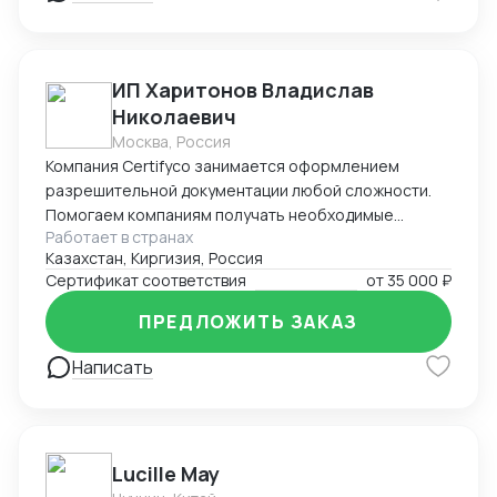
ИП Харитонов Владислав
Николаевич
Москва, Россия
Компания Certifyco занимается оформлением
разрешительной документации любой сложности.
Помогаем компаниям получать необходимые
Работает в странах
документы для импорта, экспорта, реализации
Казахстан, Киргизия, Россия
продукции. Решаем самые сложные задачи.
Сертификат соответствия
от
35 000 ₽
ПРЕДЛОЖИТЬ ЗАКАЗ
Написать
Lucille May