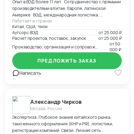
Опыт в ВЭД более 11 лет. Сотрудничество с прямыми
участия в выставках «под ключ» (от регистрации до
производителями в Китае, Европе, латинской
оформления стенда). Почему выбирают нас: *
Америке. ВЭД, международная логистика.
Прямое присутствие: Работаем без посредников
Работает в странах
Консалтинг. Закупки: оборудование, текстиль,
внутри Китая. * Безопасность: Проверка
Китай, США, Чили
товары народного потребления. Собственная база
контрагентов и контроль качества на местах. *
Аутсорс ВЭД
от
25 000 ₽
производств, логистика и платежи.
Экономия времени: Берем на себя всю бюрократию
Расчет проектов, поставок, закупок
от
25 000 ₽
— вы получаете готовый результат или товар.
от
50
Производство, организация и сопровождение всех этапов производства в Китае
000 ₽
ПРЕДЛОЖИТЬ ЗАКАЗ
Написать
Александр Чирков
Москва, Россия
Экспертиза: Глубокое знание китайского рынка,
таможенного оформления (КНР и РФ), логистики,
регистрации компаний. Связи: Личная сеть