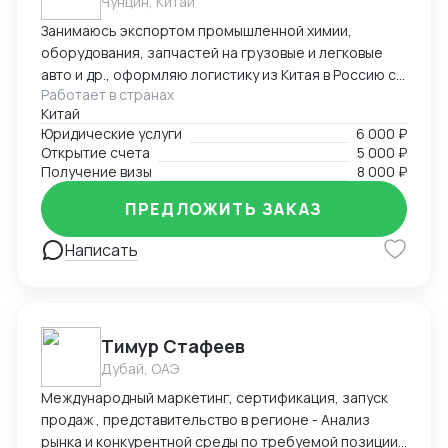
Чунцин, Китай
Занимаюсь экспортом промышленной химии,
оборудования, запчастей на грузовые и легковые
авто и др., оформляю логистику из Китая в Россию со
Работает в странах
всеми сопроводительными документами под ключ.
Китай
Предоставляю услуги вашего представительства в
Юридические услуги
6 000 ₽
Китае, помогаю с регистрацией компаний, а также
Открытие счета
5 000 ₽
есть опыт в открытии и автоматизации онлайн
Получение визы
8 000 ₽
магазинов на платформах Taobao, 1688, Meituan,
Jingdong. Помогаю найти поставщиков, наладить
ПРЕДЛОЖИТЬ ЗАКАЗ
производство, вести переговоры с китайской
Написать
стороной. Занимаюсь поиском и отправкой товаров
и пробников
Тимур Стафеев
Дубай, ОАЭ
Международный маркетинг, сертификация, запуск
продаж , представительство в регионе - Анализ
рынка и конкурентной среды по требуемой позиции/