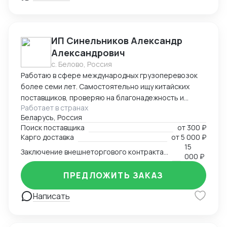
ИП Синельников Александр
Александрович
с. Белово, Россия
Работаю в сфере международных грузоперевозок
более семи лет. Самостоятельно ищу китайских
поставщиков, проверяю на благонадежность и
Работает в странах
выстраиваю долгосрочные торговые отношения.
Беларусь, Россия
Осуществляю полный цикл сделки с китайскими
Поиск поставщика
от
300 ₽
производителями от поиска поставщика и выкупа
Карго доставка
от
5 000 ₽
товаров, до поставки продукции на склад покупателя.
15
Заключение внешнеторгового контракта на двух языках
Берусь за сложные проекты и помогаю решить
000 ₽
нестандартные вопросы.
ПРЕДЛОЖИТЬ ЗАКАЗ
Написать