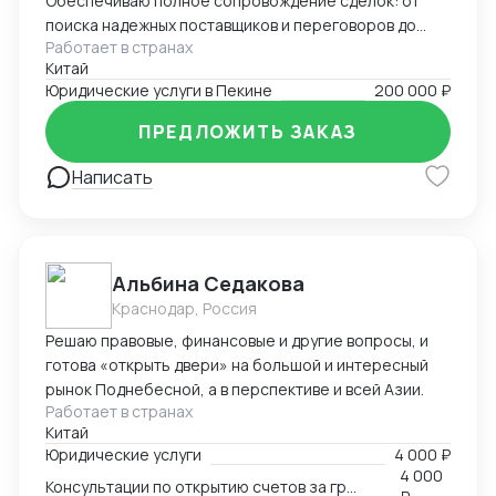
Обеспечиваю полное сопровождение сделок: от
поиска надежных поставщиков и переговоров до
Работает в странах
таможенного оформления и решения
Китай
нестандартных задач. Свободно владею китайским,
Юридические услуги в Пекине
200 000 ₽
русским и английским.
ПРЕДЛОЖИТЬ ЗАКАЗ
Написать
Альбина Седакова
Краснодар, Россия
Решаю правовые, финансовые и другие вопросы, и
готова «открыть двери» на большой и интересный
рынок Поднебесной, а в перспективе и всей Азии.
Работает в странах
Китай
Юридические услуги
4 000 ₽
4 000
Консультации по открытию счетов за границей