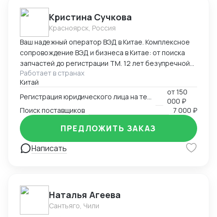
Кристина Сучкова
Красноярск, Россия
Ваш надежный оператор ВЭД в Китае. Комплексное
сопровождение ВЭД и бизнеса в Китае: от поиска
запчастей до регистрации ТМ. 12 лет безупречной
Работает в странах
логистики. Опыт и специализация: * 12 лет в ВЭД:
Китай
Глубокое понимание китайского рынка и
от
150
юридических тонкостей. * Профильные поставки:
Регистрация юридического лица на территории Китая
000 ₽
Экспертиза в категориях: автозапчасти,
Поиск поставщиков
7 000 ₽
промышленное и медицинское оборудование. Знаем
специфику сертификации и таможенной очистки
ПРЕДЛОЖИТЬ ЗАКАЗ
сложных грузов. Перечень услуг * Логистика и
Написать
импорт: Организация цепочек поставок любой
сложности. * Бизнес-инфраструктура в КНР: *
Регистрация компаний и открытие банковских
счетов (полное сопровождение). * Ведение
бухгалтерии по стандартам КНР. * Защита
Наталья Агеева
интеллектуальной собственности (регистрация
Сантьяго, Чили
торговых марок). * MICE-услуги: Организация