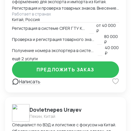
оформлению для экспорта и импорта из Китая.
Регистрация и проверка товарных знаков. Внесение
Работает в странах
в таможенный реестр товарных знаков.
Китай, Россия
Изготовление маркировки для пищевой продукции
от
40 000
для реализации в Китае. Получение номера
Регистрация в системе CIFER ГТУ КНР
₽
экспортера в системе китайской таможни. Подбор
80 000
Проверка и регистрация товарного знака в КНР
HS и CIQ кодов.
₽
40 000
Получение номера экспортера в системе ГТУ КНР
₽
ещё 2 услуги
ПРЕДЛОЖИТЬ ЗАКАЗ
Написать
Dovletnepes Urayev
Пекин, Китай
Специалист по ВЭД и логистике с фокусом на Китай.