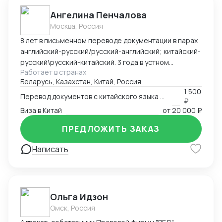
Ангелина Пенчалова
Москва, Россия
8 лет в письменном переводе документации в парах
английский-русский/русский-английский; китайский-
русский\русский-китайский. 3 года в устном
Работает в странах
переводе в паре китайский-русский\русский-
Беларусь, Казахстан, Китай, Россия
китайский.
1 500
Перевод документов с китайского языка на русский язык
₽
Виза в Китай
от
20 000 ₽
ПРЕДЛОЖИТЬ ЗАКАЗ
Написать
Ольга Идзон
Омск, Россия