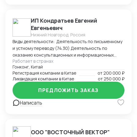
ИП Кондратьев Евгений
Евгеньевич
Нижний Новгород, Россия
Виды деятельности: Деятельность по письменному
и устному переводу (74.30) Деятельность по
оказанию консультационных и информационных
Работает в странах
услуг (63.99.1) Услуги по бронированию прочие и
Гонконг, Китай
сопутствующая деятельность (79.90)
Регистрация компании в Китае
от
200 000 ₽
Ликвидация компании в Китае
от
250 000 ₽
ПРЕДЛОЖИТЬ ЗАКАЗ
Написать
ООО "ВОСТОЧНЫЙ ВЕКТОР"