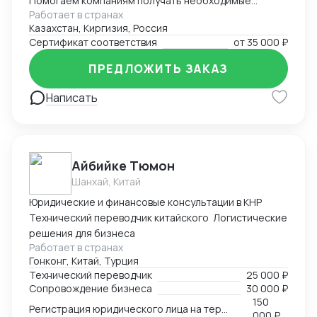
Помогаем компаниям получать необходимые
Работает в странах
документы для импорта, экспорта, реализации
Казахстан, Киргизия, Россия
продукции. Решаем самые сложные задачи.
Сертификат соответствия
от
35 000 ₽
ПРЕДЛОЖИТЬ ЗАКАЗ
Написать
Айбийке Тюмон
Шанхай, Китай
Юридические и финансовые консультации в КНР
Технический переводчик китайского Логистические
решения для бизнеса
Работает в странах
Гонконг, Китай, Турция
Технический переводчик
25 000 ₽
Сопровождение бизнеса
30 000 ₽
150
Регистрация юридического лица на территории Китая
000 ₽