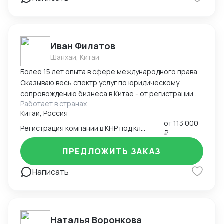
Иван Филатов
Шанхай, Китай
Более 15 лет опыта в сфере международного права.
Оказываю весь спектр услуг по юридическому
сопровождению бизнеса в Китае - от регистрации
Работает в странах
компании с участием граждан России и получения
Китай, Россия
разрешения на работу, миграции бизнеса, открытия
от
113 000
счетов в местном банке, оформления приглашений
Регистрация компании в КНР под ключ
₽
на въезд до взаимодействия с госорганами и
службами в Китае, проверки контрагентов до
ПРЕДЛОЖИТЬ ЗАКАЗ
подготовки и совершения сделок и абонентского
обслуживания бизнеса.
Написать
Наталья Воронкова