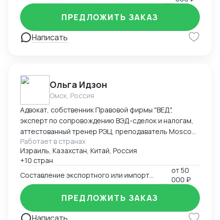
ПРЕДЛОЖИТЬ ЗАКАЗ
Написать
Ольга Идзон
Омск, Россия
Адвокат, собственник Правовой фирмы "ВЕД",
эксперт по сопровождению ВЭД-сделок и налогам,
аттестованный тренер РЭЦ, преподаватель Moscow
Работает в странах
Digital School. Неоднократно признана одним из
Израиль, Казахстан, Китай, Россия
лучших юристов по ВЭД рейтингом юристов России
+10 стран
Право.ру-300, Коммерсантъ. Деятельность фирмы
от
50
"ВЕД" по направлению ВЭД отмечена Forbes Legal.
Составление экспортного или импортного контракта
000 ₽
ПРЕДЛОЖИТЬ ЗАКАЗ
Написать