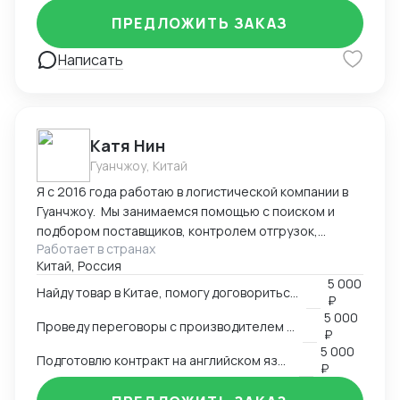
Оформление полного пакета документов для ТО и
ПРЕДЛОЖИТЬ ЗАКАЗ
доставки, просчет юнит экономики. Контроль
платежей через третьи страны и проверка
Написать
корректности Валютного контроля.
Катя Нин
Гуанчжоу, Китай
Я с 2016 года работаю в логистической компании в
Гуанчжоу. Мы занимаемся помощью с поиском и
подбором поставщиков, контролем отгрузок,
Работает в странах
проверкой качества товара. В нашей компании
Китай, Россия
работает более 10 человек и мы всегда можем вам
5 000
помочь по любым вопросам связанным с заказом
Найду товар в Китае, помогу договориться о поставке
₽
товаров в Китае.
5 000
Проведу переговоры с производителем в Китае
₽
5 000
Подготовлю контракт на английском языке
₽