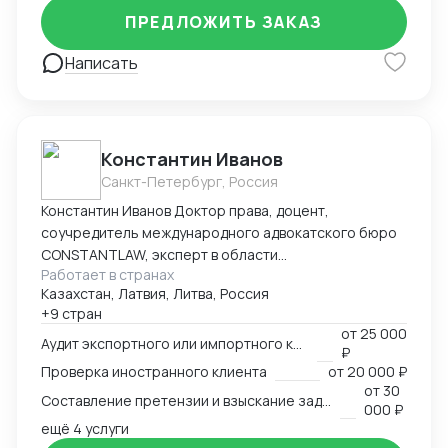
ПРЕДЛОЖИТЬ ЗАКАЗ
Написать
Константин Иванов
Санкт-Петербург, Россия
Константин Иванов Доктор права, доцент,
соучредитель международного адвокатского бюро
CONSTANTLAW, эксперт в области
Работает в странах
внешнеэкономической деятельности,
Казахстан, Латвия, Литва, Россия
сопровождения международных сделок и решения
+9 стран
внешнеэкономических споров. Международный
от
25 000
арбитр (Рижский третейский суд / Рига, Латвия,
Аудит экспортного или импортного контракта
₽
международный арбитражный суд IAC / Алматы,
Проверка иностранного клиента
от
20 000 ₽
Казахстан).
от
30
Составление претензии и взыскание задолженности с иностранного клиента
000 ₽
ещё 4 услуги