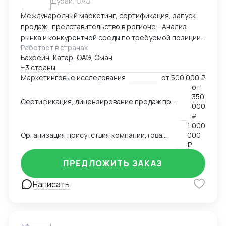
Дубай, ОАЭ
Международный маркетинг, сертификация, запуск
продаж , представительство в регионе - Анализ
рынка и конкурентной среды по требуемой позиции/
Работает в странах
группе товаров, обзор и анализ цен, конкурирующих
Бахрейн, Катар, ОАЭ, Оман
брендов, конкурентов по группам, обзор трендов,
+3 страны
национальных особенностей и традиции, основных
Маркетинговые исследования
от
500 000 ₽
груп потребителей на региональных рынках. swot
от
анализ - Сертификация и лицензирование
350
Сертификация, лицензирование продаж продовольственной продукции, продуктов питания на рынках Ближнего Востока,Азии, Северной Африки.
продукции, адоптация к условиям и требованиям
000
страны импортера - Запуск продаж, поиск
₽
1 000
дистрибутов, партнеров - Представление интересов
Организация присутствия компании,товаров, услуг на международном рынке, запуск продаж
000
Вашей компании в регионе
₽
ПРЕДЛОЖИТЬ ЗАКАЗ
Написать