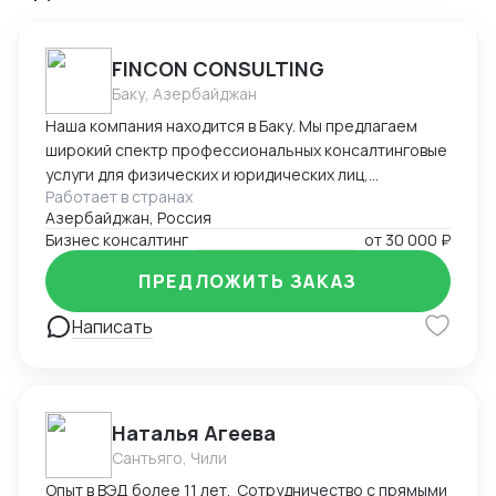
FINCON CONSULTING
Баку, Азербайджан
Наша компания находится в Баку. Мы предлагаем
широкий спектр профессиональных консалтинговые
услуги для физических и юридических лиц,
Работает в странах
предпринимателей и бизнесменов на территории
Азербайджан, Россия
Азербайджана. Портфель наших заказчиков и
Бизнес консалтинг
от
30 000 ₽
клиентов в основном из стран СНГ. В список
стандартных услуг входит: - регистрация компании
ПРЕДЛОЖИТЬ ЗАКАЗ
на территории Азербайджана, включая открытие
счетов в банках - Полное сопровождение компании -
Написать
Помощь в подготовке и подаче документов при
получении ВНЖ - Содействие при получении
разрешения на работу в Азербайджане -
Бухгалтерское сопровождение (1С) - Ведение ВЭД
Наталья Агеева
(договора, инвойсы, акты). - Помощь в проведении и
Сантьяго, Чили
составлении документов при посреднических
Опыт в ВЭД более 11 лет. Сотрудничество с прямыми
сделках. - Получение справок, лицензий и