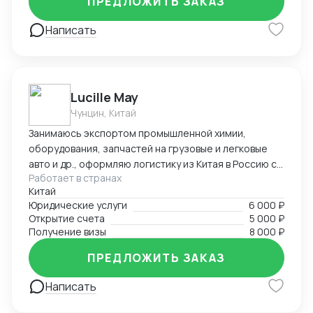
ПРЕДЛОЖИТЬ ЗАКАЗ
Написать
Lucille May
Чунцин, Китай
Занимаюсь экспортом промышленной химии,
оборудования, запчастей на грузовые и легковые
авто и др., оформляю логистику из Китая в Россию со
Работает в странах
всеми сопроводительными документами под ключ.
Китай
Предоставляю услуги вашего представительства в
Юридические услуги
6 000 ₽
Китае, помогаю с регистрацией компаний, а также
Открытие счета
5 000 ₽
есть опыт в открытии и автоматизации онлайн
Получение визы
8 000 ₽
магазинов на платформах Taobao, 1688, Meituan,
Jingdong. Помогаю найти поставщиков, наладить
ПРЕДЛОЖИТЬ ЗАКАЗ
производство, вести переговоры с китайской
Написать
стороной. Занимаюсь поиском и отправкой товаров
и пробников