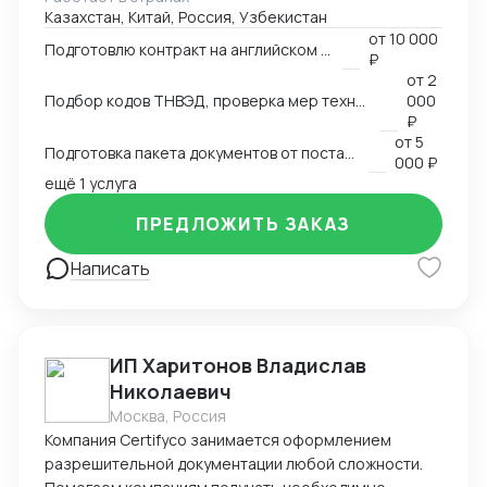
Казахстан, Китай, Россия, Узбекистан
аккредитованными органами; - Снижаю расходы за
от
10 000
счёт оптимизации логистики и правильного кода; -
Подготовлю контракт на английском языке
₽
Обеспечиваю юридическую чистоту сделок,
от
2
точность инвойсов, упаковочных листов, контрактов.
Подбор кодов ТНВЭД, проверка мер технического регулирования, запретов и ограничений
000
₽
от
5
Подготовка пакета документов от поставщика на EXW, FCA, CIF, FOB
000 ₽
ещё 1 услуга
ПРЕДЛОЖИТЬ ЗАКАЗ
Написать
ИП Харитонов Владислав
Николаевич
Москва, Россия
Компания Certifyco занимается оформлением
разрешительной документации любой сложности.