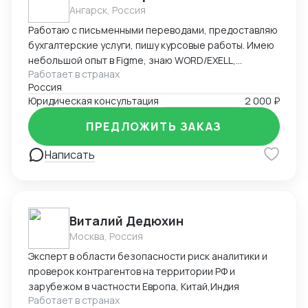
Ангарск, Россия
Работаю с письменными переводами, предоставляю
бухгалтерские услуги, пишу курсовые работы. Имею
небольшой опыт в Figme, знаю WORD/EXELL,
Работает в странах
составляю и редактирую таблицы. Рассматриваю
Россия
подработку, рассмотрю Ваши варианты.
Юридическая консультация
2 000 ₽
ПРЕДЛОЖИТЬ ЗАКАЗ
Написать
Виталий Дедюхин
Москва, Россия
Эксперт в области безопасности риск аналитики и
проверок контрагентов на территории РФ и
зарубежом в частности Европа, Китай,Индия
Работает в странах