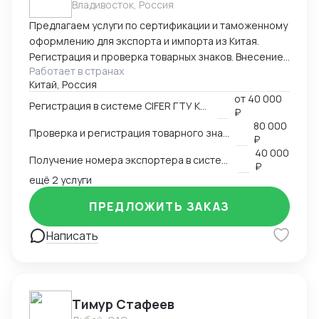
Владивосток, Россия
Предлагаем услуги по сертификации и таможенному
оформлению для экспорта и импорта из Китая.
Регистрация и проверка товарных знаков. Внесение
Работает в странах
в таможенный реестр товарных знаков.
Китай, Россия
Изготовление маркировки для пищевой продукции
от
40 000
для реализации в Китае. Получение номера
Регистрация в системе CIFER ГТУ КНР
₽
экспортера в системе китайской таможни. Подбор
80 000
Проверка и регистрация товарного знака в КНР
HS и CIQ кодов.
₽
40 000
Получение номера экспортера в системе ГТУ КНР
₽
ещё 2 услуги
ПРЕДЛОЖИТЬ ЗАКАЗ
Написать
Тимур Стафеев