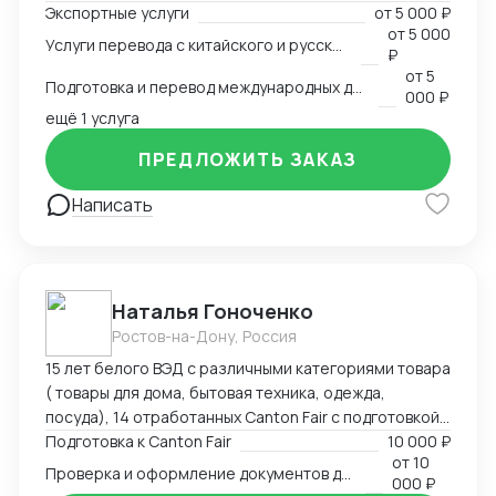
Экспортные услуги
от
5 000 ₽
связанные с логистикой и таможней. Могу
от
5 000
Услуги перевода с китайского и русского языков
предоставить консультации по внешней торговле.
₽
от
5
Подготовка и перевод международных договоров (русский-китайский)
000 ₽
ещё 1 услуга
ПРЕДЛОЖИТЬ ЗАКАЗ
Написать
Наталья Гоноченко
Ростов-на-Дону, Россия
15 лет белого ВЭД с различными категориями товара
( товары для дома, бытовая техника, одежда,
посуда), 14 отработанных Canton Fair с подготовкой,
анализом и подбором ассортиментной матрицы.
Подготовка к Canton Fair
10 000 ₽
от
10
Подготовка полного пакета документов включая
Проверка и оформление документов для импорта из Китая
000 ₽
сертификацию, образцы, ввоз и оформление.