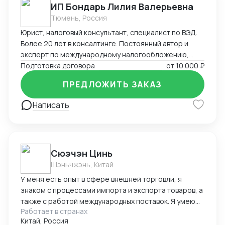
ИП Бондарь Лилия Валерьевна
Тюмень, Россия
Юрист, налоговый консультант, специалист по ВЭД.
Более 20 лет в консалтинге. Постоянный автор и
эксперт по международному налогообложению,
применению СОИДН, MLI. Подготовка правовых
Подготовка договора
от
10 000 ₽
заключений по налогообложению в РФ и
ПРЕДЛОЖИТЬ ЗАКАЗ
иностранных юрисдикциях. Структурирование
сделок. Анализ условий договоров, представление
Написать
интересов клиента в судах, налоговых органах,
банкротстве.
Cюэчэн Цинь
Шэньчжэнь, Китай
У меня есть опыт в сфере внешней торговли, я
знаком с процессами импорта и экспорта товаров, а
также с работой международных поставок. Я умею
Работает в странах
вести переговоры с зарубежными партнерами,
Китай, Россия
заключать контракты, а также решать вопросы,