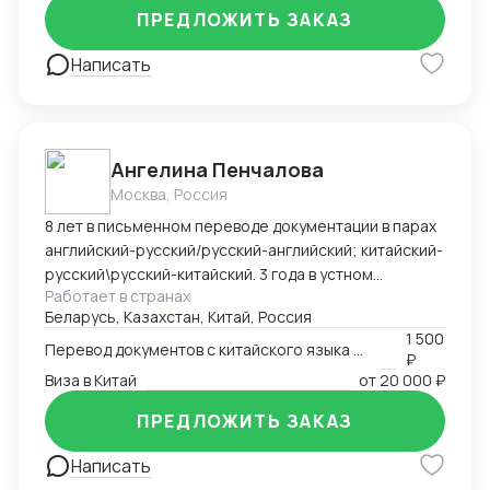
ПРЕДЛОЖИТЬ ЗАКАЗ
Написать
Ангелина Пенчалова
Москва, Россия
8 лет в письменном переводе документации в парах
английский-русский/русский-английский; китайский-
русский\русский-китайский. 3 года в устном
Работает в странах
переводе в паре китайский-русский\русский-
Беларусь, Казахстан, Китай, Россия
китайский.
1 500
Перевод документов с китайского языка на русский язык
₽
Виза в Китай
от
20 000 ₽
ПРЕДЛОЖИТЬ ЗАКАЗ
Написать