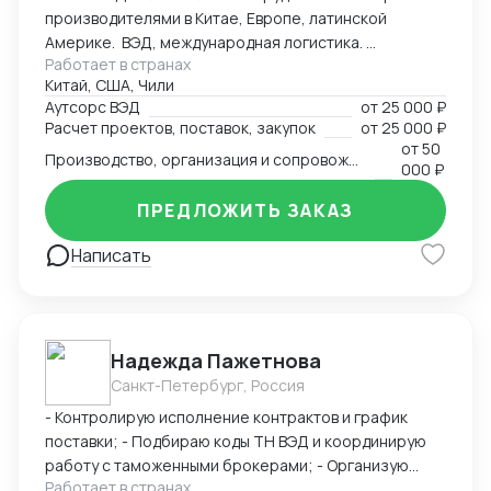
производителями в Китае, Европе, латинской
сертификатов - Бизнес консалтинг
Америке. ВЭД, международная логистика.
Работает в странах
Консалтинг. Закупки: оборудование, текстиль,
Китай, США, Чили
товары народного потребления. Собственная база
Аутсорс ВЭД
от
25 000 ₽
производств, логистика и платежи.
Расчет проектов, поставок, закупок
от
25 000 ₽
от
50
Производство, организация и сопровождение всех этапов производства в Китае
000 ₽
ПРЕДЛОЖИТЬ ЗАКАЗ
Написать
Надежда Пажетнова
Санкт-Петербург, Россия
- Контролирую исполнение контрактов и график
поставки; - Подбираю коды ТН ВЭД и координирую
работу с таможенными брокерами; - Организую
Работает в странах
сертификацию и взаимодействие с