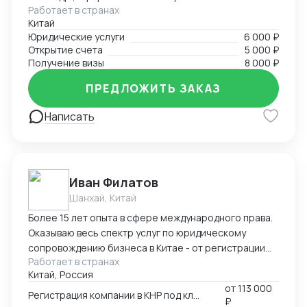
Работает в странах
всеми сопроводительными документами под ключ.
Китай
Предоставляю услуги вашего представительства в
Юридические услуги
6 000 ₽
Китае, помогаю с регистрацией компаний, а также
Открытие счета
5 000 ₽
есть опыт в открытии и автоматизации онлайн
Получение визы
8 000 ₽
магазинов на платформах Taobao, 1688, Meituan,
Jingdong. Помогаю найти поставщиков, наладить
ПРЕДЛОЖИТЬ ЗАКАЗ
производство, вести переговоры с китайской
Написать
стороной. Занимаюсь поиском и отправкой товаров
и пробников
Иван Филатов
Шанхай, Китай
Более 15 лет опыта в сфере международного права.
Оказываю весь спектр услуг по юридическому
сопровождению бизнеса в Китае - от регистрации
Работает в странах
компании с участием граждан России и получения
Китай, Россия
разрешения на работу, миграции бизнеса, открытия
от
113 000
счетов в местном банке, оформления приглашений
Регистрация компании в КНР под ключ
₽