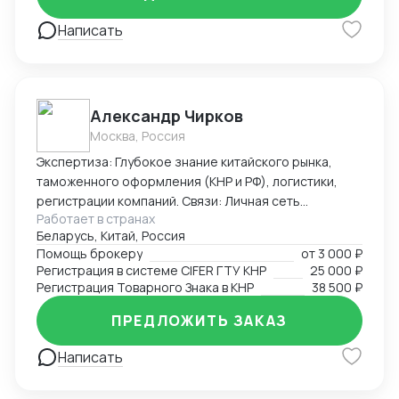
Написать
Александр Чирков
Москва, Россия
Экспертиза: Глубокое знание китайского рынка,
таможенного оформления (КНР и РФ), логистики,
регистрации компаний. Связи: Личная сеть
Работает в странах
контактов в китайских таможенных органах, банках,
Беларусь, Китай, Россия
правительственных структурах (Харбин, Хэйхэ,
Помощь брокеру
от
3 000 ₽
Хэйлунцзян, Ченду, Хайнань), среди крупных
Регистрация в системе CIFER ГТУ КНР
25 000 ₽
корпораций (PetroChina, Sinopec, Haier и другие).
Регистрация Товарного Знака в КНР
38 500 ₽
Достижения: Первым легализовал ввоз иван-чая и
меда с чагой в Китай, регистрировал сложную
ПРЕДЛОЖИТЬ ЗАКАЗ
продукцию в CIFER, организовывал поставки
Написать
охраняемых видов рыб и ее икры, поднимал обороты
новых компаний в Китае с нуля до нескольких
миллионов в трансграничной торговле и в