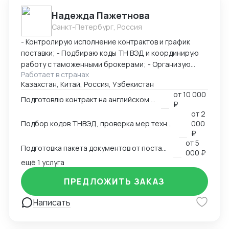
Надежда Пажетнова
Санкт-Петербург, Россия
- Контролирую исполнение контрактов и график
поставки; - Подбираю коды ТН ВЭД и координирую
работу с таможенными брокерами; - Организую
Работает в странах
сертификацию и взаимодействие с
Казахстан, Китай, Россия, Узбекистан
аккредитованными органами; - Снижаю расходы за
от
10 000
счёт оптимизации логистики и правильного кода; -
Подготовлю контракт на английском языке
₽
Обеспечиваю юридическую чистоту сделок,
от
2
точность инвойсов, упаковочных листов, контрактов.
Подбор кодов ТНВЭД, проверка мер технического регулирования, запретов и ограничений
000
₽
от
5
Подготовка пакета документов от поставщика на EXW, FCA, CIF, FOB
000 ₽
ещё 1 услуга
ПРЕДЛОЖИТЬ ЗАКАЗ
Написать