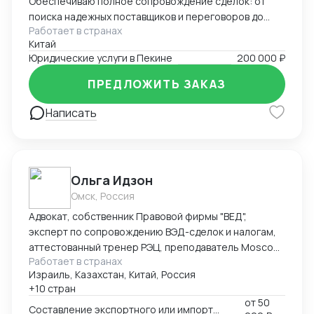
Обеспечиваю полное сопровождение сделок: от
поиска надежных поставщиков и переговоров до
Работает в странах
таможенного оформления и решения
Китай
нестандартных задач. Свободно владею китайским,
Юридические услуги в Пекине
200 000 ₽
русским и английским.
ПРЕДЛОЖИТЬ ЗАКАЗ
Написать
Ольга Идзон
Омск, Россия
Адвокат, собственник Правовой фирмы "ВЕД",
эксперт по сопровождению ВЭД-сделок и налогам,
аттестованный тренер РЭЦ, преподаватель Moscow
Работает в странах
Digital School. Неоднократно признана одним из
Израиль, Казахстан, Китай, Россия
лучших юристов по ВЭД рейтингом юристов России
+10 стран
Право.ру-300, Коммерсантъ. Деятельность фирмы
от
50
"ВЕД" по направлению ВЭД отмечена Forbes Legal.
Составление экспортного или импортного контракта