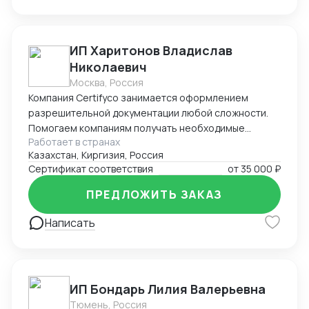
сложности. * Бизнес-инфраструктура в КНР: *
Регистрация компаний и открытие банковских
счетов (полное сопровождение). * Ведение
ИП Харитонов Владислав
бухгалтерии по стандартам КНР. * Защита
интеллектуальной собственности (регистрация
Николаевич
торговых марок). * MICE-услуги: Организация
Москва, Россия
участия в выставках «под ключ» (от регистрации до
Компания Certifyco занимается оформлением
оформления стенда). Почему выбирают нас: *
разрешительной документации любой сложности.
Прямое присутствие: Работаем без посредников
Помогаем компаниям получать необходимые
внутри Китая. * Безопасность: Проверка
Работает в странах
документы для импорта, экспорта, реализации
Казахстан, Киргизия, Россия
контрагентов и контроль качества на местах. *
продукции. Решаем самые сложные задачи.
Сертификат соответствия
от
35 000 ₽
Экономия времени: Берем на себя всю бюрократию
— вы получаете готовый результат или товар.
ПРЕДЛОЖИТЬ ЗАКАЗ
Написать
ИП Бондарь Лилия Валерьевна
Тюмень, Россия