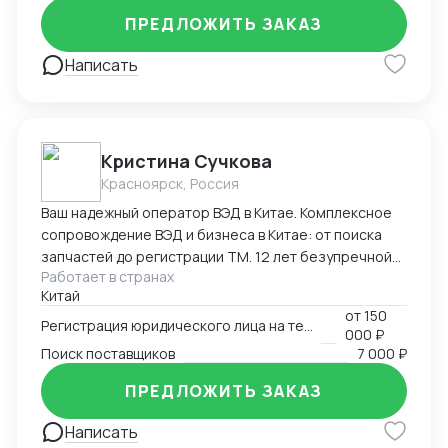
ПРЕДЛОЖИТЬ ЗАКАЗ
Написать
Кристина Сучкова
Красноярск, Россия
Ваш надежный оператор ВЭД в Китае. Комплексное
сопровождение ВЭД и бизнеса в Китае: от поиска
запчастей до регистрации ТМ. 12 лет безупречной
Работает в странах
логистики. Опыт и специализация: * 12 лет в ВЭД:
Китай
Глубокое понимание китайского рынка и
от
150
юридических тонкостей. * Профильные поставки:
Регистрация юридического лица на территории Китая
000 ₽
Экспертиза в категориях: автозапчасти,
Поиск поставщиков
7 000 ₽
промышленное и медицинское оборудование. Знаем
специфику сертификации и таможенной очистки
ПРЕДЛОЖИТЬ ЗАКАЗ
сложных грузов. Перечень услуг * Логистика и
Написать
импорт: Организация цепочек поставок любой