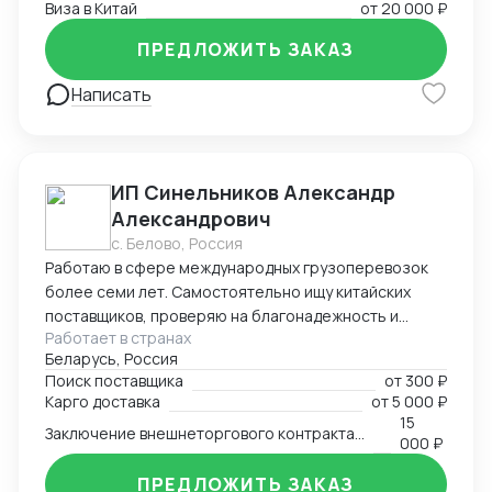
Виза в Китай
от
20 000 ₽
ПРЕДЛОЖИТЬ ЗАКАЗ
Написать
ИП Синельников Александр
Александрович
с. Белово, Россия
Работаю в сфере международных грузоперевозок
более семи лет. Самостоятельно ищу китайских
поставщиков, проверяю на благонадежность и
Работает в странах
выстраиваю долгосрочные торговые отношения.
Беларусь, Россия
Осуществляю полный цикл сделки с китайскими
Поиск поставщика
от
300 ₽
производителями от поиска поставщика и выкупа
Карго доставка
от
5 000 ₽
товаров, до поставки продукции на склад покупателя.
15
Заключение внешнеторгового контракта на двух языках
Берусь за сложные проекты и помогаю решить
000 ₽
нестандартные вопросы.
ПРЕДЛОЖИТЬ ЗАКАЗ