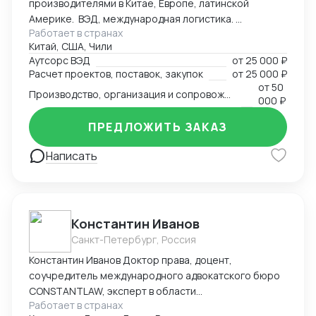
производителями в Китае, Европе, латинской
Америке. ВЭД, международная логистика.
Работает в странах
Консалтинг. Закупки: оборудование, текстиль,
Китай, США, Чили
товары народного потребления. Собственная база
Аутсорс ВЭД
от
25 000 ₽
производств, логистика и платежи.
Расчет проектов, поставок, закупок
от
25 000 ₽
от
50
Производство, организация и сопровождение всех этапов производства в Китае
000 ₽
ПРЕДЛОЖИТЬ ЗАКАЗ
Написать
Константин Иванов
Санкт-Петербург, Россия
Константин Иванов Доктор права, доцент,
соучредитель международного адвокатского бюро
CONSTANTLAW, эксперт в области
Работает в странах
внешнеэкономической деятельности,