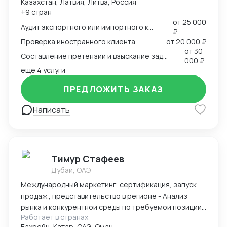
Казахстан, Латвия, Литва, Россия
сопровождения международных сделок и решения
+9 стран
внешнеэкономических споров. Международный
от
25 000
арбитр (Рижский третейский суд / Рига, Латвия,
Аудит экспортного или импортного контракта
₽
международный арбитражный суд IAC / Алматы,
Проверка иностранного клиента
от
20 000 ₽
Казахстан).
от
30
Составление претензии и взыскание задолженности с иностранного клиента
000 ₽
ещё 4 услуги
ПРЕДЛОЖИТЬ ЗАКАЗ
Написать
Тимур Стафеев
Дубай, ОАЭ
Международный маркетинг, сертификация, запуск
продаж , представительство в регионе - Анализ
рынка и конкурентной среды по требуемой позиции/
Работает в странах
группе товаров, обзор и анализ цен, конкурирующих
Бахрейн, Катар, ОАЭ, Оман