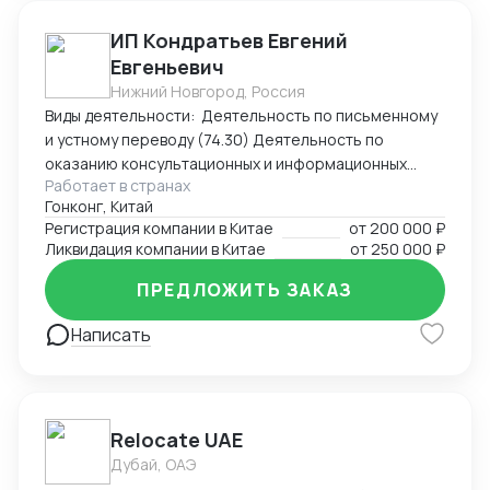
ИП Кондратьев Евгений
Евгеньевич
Нижний Новгород, Россия
Виды деятельности: Деятельность по письменному
и устному переводу (74.30) Деятельность по
оказанию консультационных и информационных
Работает в странах
услуг (63.99.1) Услуги по бронированию прочие и
Гонконг, Китай
сопутствующая деятельность (79.90)
Регистрация компании в Китае
от
200 000 ₽
Ликвидация компании в Китае
от
250 000 ₽
ПРЕДЛОЖИТЬ ЗАКАЗ
Написать
Relocate UAE
Дубай, ОАЭ