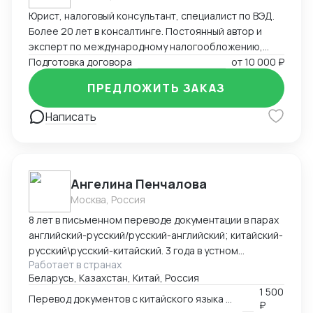
Юрист, налоговый консультант, специалист по ВЭД.
Более 20 лет в консалтинге. Постоянный автор и
эксперт по международному налогообложению,
применению СОИДН, MLI. Подготовка правовых
Подготовка договора
от
10 000 ₽
заключений по налогообложению в РФ и
ПРЕДЛОЖИТЬ ЗАКАЗ
иностранных юрисдикциях. Структурирование
сделок. Анализ условий договоров, представление
Написать
интересов клиента в судах, налоговых органах,
банкротстве.
Ангелина Пенчалова
Москва, Россия
8 лет в письменном переводе документации в парах
английский-русский/русский-английский; китайский-
русский\русский-китайский. 3 года в устном
Работает в странах
переводе в паре китайский-русский\русский-
Беларусь, Казахстан, Китай, Россия
китайский.
1 500
Перевод документов с китайского языка на русский язык
₽