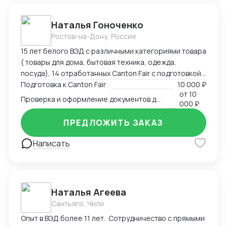
международной логистике, спасал отношения между
инвесторами в международных кооперациях в
Наталья Гоноченко
кризис.
Ростов-на-Дону, Россия
15 лет белого ВЭД с различными категориями товара
( товары для дома, бытовая техника, одежда,
посуда), 14 отработанных Canton Fair с подготовкой,
анализом и подбором ассортиментной матрицы.
Подготовка к Canton Fair
10 000 ₽
от
10
Подготовка полного пакета документов включая
Проверка и оформление документов для импорта из Китая
000 ₽
сертификацию, образцы, ввоз и оформление.
Оформление полного пакета документов для ТО и
ПРЕДЛОЖИТЬ ЗАКАЗ
доставки, просчет юнит экономики. Контроль
платежей через третьи страны и проверка
Написать
корректности Валютного контроля.
Наталья Агеева
Сантьяго, Чили
Опыт в ВЭД более 11 лет. Сотрудничество с прямыми