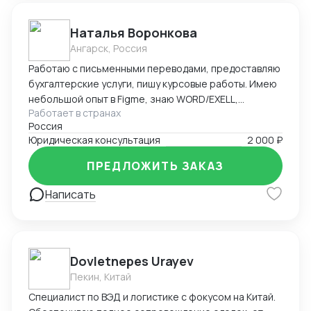
разрешения на работу в Азербайджане -
Бухгалтерское сопровождение (1С) - Ведение ВЭД
Наталья Воронкова
(договора, инвойсы, акты). - Помощь в проведении и
Ангарск, Россия
составлении документов при посреднических
Работаю с письменными переводами, предоставляю
сделках. - Получение справок, лицензий и
бухгалтерские услуги, пишу курсовые работы. Имею
сертификатов - Бизнес консалтинг
небольшой опыт в Figme, знаю WORD/EXELL,
Работает в странах
составляю и редактирую таблицы. Рассматриваю
Россия
подработку, рассмотрю Ваши варианты.
Юридическая консультация
2 000 ₽
ПРЕДЛОЖИТЬ ЗАКАЗ
Написать
Dovletnepes Urayev
Пекин, Китай
Специалист по ВЭД и логистике с фокусом на Китай.