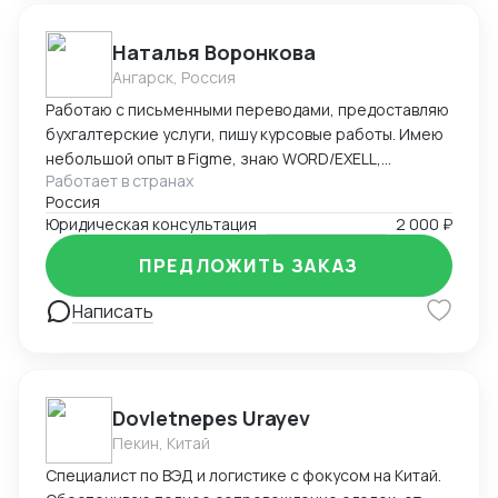
разрешения на работу в Азербайджане -
Бухгалтерское сопровождение (1С) - Ведение ВЭД
Наталья Воронкова
(договора, инвойсы, акты). - Помощь в проведении и
Ангарск, Россия
составлении документов при посреднических
Работаю с письменными переводами, предоставляю
сделках. - Получение справок, лицензий и
бухгалтерские услуги, пишу курсовые работы. Имею
сертификатов - Бизнес консалтинг
небольшой опыт в Figme, знаю WORD/EXELL,
Работает в странах
составляю и редактирую таблицы. Рассматриваю
Россия
подработку, рассмотрю Ваши варианты.
Юридическая консультация
2 000 ₽
ПРЕДЛОЖИТЬ ЗАКАЗ
Написать
Dovletnepes Urayev
Пекин, Китай
Специалист по ВЭД и логистике с фокусом на Китай.