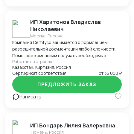
сложности. * Бизнес-инфраструктура в КНР: *
Регистрация компаний и открытие банковских
счетов (полное сопровождение). * Ведение
ИП Харитонов Владислав
бухгалтерии по стандартам КНР. * Защита
интеллектуальной собственности (регистрация
Николаевич
торговых марок). * MICE-услуги: Организация
Москва, Россия
участия в выставках «под ключ» (от регистрации до
Компания Certifyco занимается оформлением
оформления стенда). Почему выбирают нас: *
разрешительной документации любой сложности.
Прямое присутствие: Работаем без посредников
Помогаем компаниям получать необходимые
внутри Китая. * Безопасность: Проверка
Работает в странах
документы для импорта, экспорта, реализации
Казахстан, Киргизия, Россия
контрагентов и контроль качества на местах. *
продукции. Решаем самые сложные задачи.
Сертификат соответствия
от
35 000 ₽
Экономия времени: Берем на себя всю бюрократию
— вы получаете готовый результат или товар.
ПРЕДЛОЖИТЬ ЗАКАЗ
Написать
ИП Бондарь Лилия Валерьевна
Тюмень, Россия