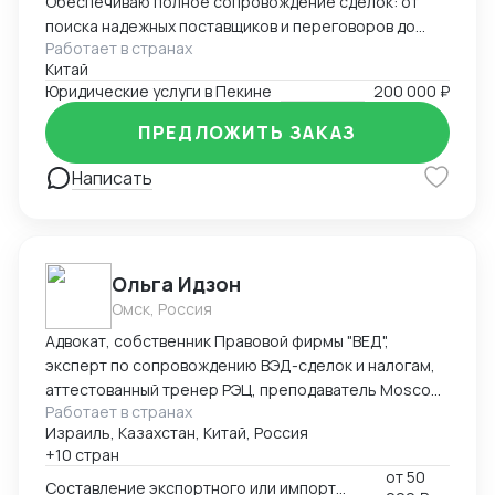
Обеспечиваю полное сопровождение сделок: от
поиска надежных поставщиков и переговоров до
Работает в странах
таможенного оформления и решения
Китай
нестандартных задач. Свободно владею китайским,
Юридические услуги в Пекине
200 000 ₽
русским и английским.
ПРЕДЛОЖИТЬ ЗАКАЗ
Написать
Ольга Идзон
Омск, Россия
Адвокат, собственник Правовой фирмы "ВЕД",
эксперт по сопровождению ВЭД-сделок и налогам,
аттестованный тренер РЭЦ, преподаватель Moscow
Работает в странах
Digital School. Неоднократно признана одним из
Израиль, Казахстан, Китай, Россия
лучших юристов по ВЭД рейтингом юристов России
+10 стран
Право.ру-300, Коммерсантъ. Деятельность фирмы
от
50
"ВЕД" по направлению ВЭД отмечена Forbes Legal.
Составление экспортного или импортного контракта