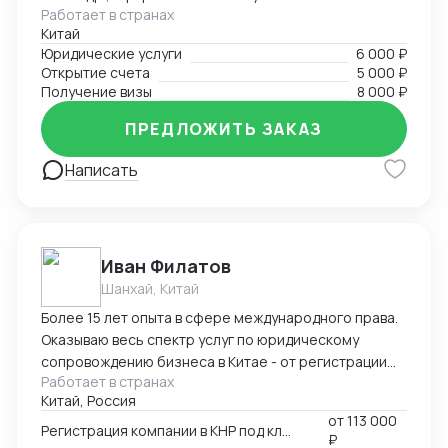
Работает в странах
всеми сопроводительными документами под ключ.
Китай
Предоставляю услуги вашего представительства в
Юридические услуги
6 000 ₽
Китае, помогаю с регистрацией компаний, а также
Открытие счета
5 000 ₽
есть опыт в открытии и автоматизации онлайн
Получение визы
8 000 ₽
магазинов на платформах Taobao, 1688, Meituan,
Jingdong. Помогаю найти поставщиков, наладить
ПРЕДЛОЖИТЬ ЗАКАЗ
производство, вести переговоры с китайской
Написать
стороной. Занимаюсь поиском и отправкой товаров
и пробников
Иван Филатов
Шанхай, Китай
Более 15 лет опыта в сфере международного права.
Оказываю весь спектр услуг по юридическому
сопровождению бизнеса в Китае - от регистрации
Работает в странах
компании с участием граждан России и получения
Китай, Россия
разрешения на работу, миграции бизнеса, открытия
от
113 000
счетов в местном банке, оформления приглашений
Регистрация компании в КНР под ключ
₽