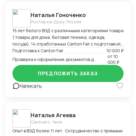
международной логистике, спасал отношения между
инвесторами в международных кооперациях в
Наталья Гоноченко
кризис.
Ростов-на-Дону, Россия
15 лет белого ВЭД с различными категориями товара
( товары для дома, бытовая техника, одежда,
посуда), 14 отработанных Canton Fair с подготовкой,
анализом и подбором ассортиментной матрицы.
Подготовка к Canton Fair
10 000 ₽
от
10
Подготовка полного пакета документов включая
Проверка и оформление документов для импорта из Китая
000 ₽
сертификацию, образцы, ввоз и оформление.
Оформление полного пакета документов для ТО и
ПРЕДЛОЖИТЬ ЗАКАЗ
доставки, просчет юнит экономики. Контроль
платежей через третьи страны и проверка
Написать
корректности Валютного контроля.
Наталья Агеева
Сантьяго, Чили
Опыт в ВЭД более 11 лет. Сотрудничество с прямыми