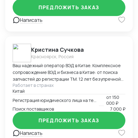
ПРЕДЛОЖИТЬ ЗАКАЗ
Написать
Кристина Сучкова
Красноярск, Россия
Ваш надежный оператор ВЭД в Китае. Комплексное
сопровождение ВЭД и бизнеса в Китае: от поиска
запчастей до регистрации ТМ. 12 лет безупречной
Работает в странах
логистики. Опыт и специализация: * 12 лет в ВЭД:
Китай
Глубокое понимание китайского рынка и
от
150
юридических тонкостей. * Профильные поставки:
Регистрация юридического лица на территории Китая
000 ₽
Экспертиза в категориях: автозапчасти,
Поиск поставщиков
7 000 ₽
промышленное и медицинское оборудование. Знаем
специфику сертификации и таможенной очистки
ПРЕДЛОЖИТЬ ЗАКАЗ
сложных грузов. Перечень услуг * Логистика и
Написать
импорт: Организация цепочек поставок любой