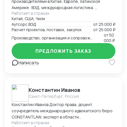
производителями в Китае, Европе, латинской
Америке. ВЭД, международная логистика.
Работает в странах
Консалтинг. Закупки: оборудование, текстиль,
Китай, США, Чили
товары народного потребления. Собственная база
Аутсорс ВЭД
от
25 000 ₽
производств, логистика и платежи.
Расчет проектов, поставок, закупок
от
25 000 ₽
от
50
Производство, организация и сопровождение всех этапов производства в Китае
000 ₽
ПРЕДЛОЖИТЬ ЗАКАЗ
Написать
Константин Иванов
Санкт-Петербург, Россия
Константин Иванов Доктор права, доцент,
соучредитель международного адвокатского бюро
CONSTANTLAW, эксперт в области
Работает в странах
внешнеэкономической деятельности,