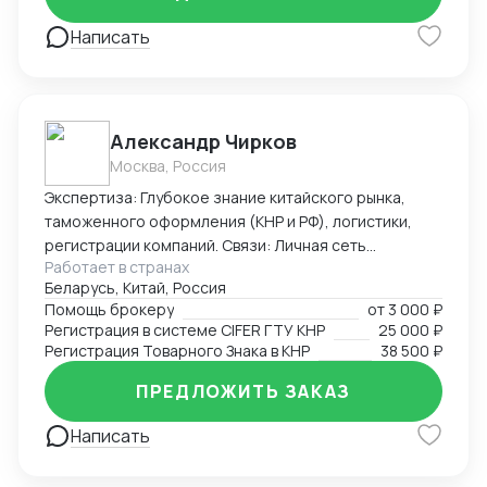
Написать
Александр Чирков
Москва, Россия
Экспертиза: Глубокое знание китайского рынка,
таможенного оформления (КНР и РФ), логистики,
регистрации компаний. Связи: Личная сеть
Работает в странах
контактов в китайских таможенных органах, банках,
Беларусь, Китай, Россия
правительственных структурах (Харбин, Хэйхэ,
Помощь брокеру
от
3 000 ₽
Хэйлунцзян, Ченду, Хайнань), среди крупных
Регистрация в системе CIFER ГТУ КНР
25 000 ₽
корпораций (PetroChina, Sinopec, Haier и другие).
Регистрация Товарного Знака в КНР
38 500 ₽
Достижения: Первым легализовал ввоз иван-чая и
меда с чагой в Китай, регистрировал сложную
ПРЕДЛОЖИТЬ ЗАКАЗ
продукцию в CIFER, организовывал поставки
Написать
охраняемых видов рыб и ее икры, поднимал обороты
новых компаний в Китае с нуля до нескольких
миллионов в трансграничной торговле и в