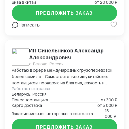
Виза в Китай
от
20 000 ₽
ПРЕДЛОЖИТЬ ЗАКАЗ
Написать
ИП Синельников Александр
Александрович
с. Белово, Россия
Работаю в сфере международных грузоперевозок
более семи лет. Самостоятельно ищу китайских
поставщиков, проверяю на благонадежность и
Работает в странах
выстраиваю долгосрочные торговые отношения.
Беларусь, Россия
Осуществляю полный цикл сделки с китайскими
Поиск поставщика
от
300 ₽
производителями от поиска поставщика и выкупа
Карго доставка
от
5 000 ₽
товаров, до поставки продукции на склад покупателя.
15
Заключение внешнеторгового контракта на двух языках
Берусь за сложные проекты и помогаю решить
000 ₽
нестандартные вопросы.
ПРЕДЛОЖИТЬ ЗАКАЗ