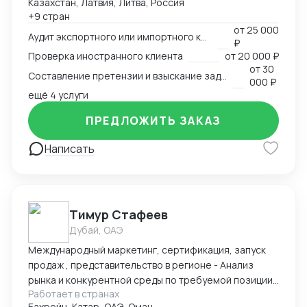
Казахстан, Латвия, Литва, Россия
сопровождения международных сделок и решения
+9 стран
внешнеэкономических споров. Международный
от
25 000
арбитр (Рижский третейский суд / Рига, Латвия,
Аудит экспортного или импортного контракта
₽
международный арбитражный суд IAC / Алматы,
Проверка иностранного клиента
от
20 000 ₽
Казахстан).
от
30
Составление претензии и взыскание задолженности с иностранного клиента
000 ₽
ещё 4 услуги
ПРЕДЛОЖИТЬ ЗАКАЗ
Написать
Тимур Стафеев
Дубай, ОАЭ
Международный маркетинг, сертификация, запуск
продаж , представительство в регионе - Анализ
рынка и конкурентной среды по требуемой позиции/
Работает в странах
группе товаров, обзор и анализ цен, конкурирующих
Бахрейн, Катар, ОАЭ, Оман