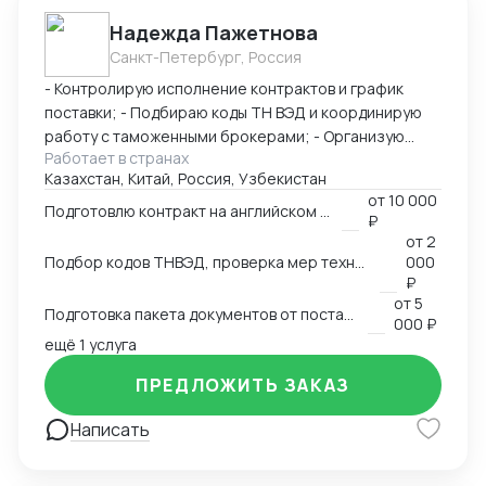
Надежда Пажетнова
Санкт-Петербург, Россия
- Контролирую исполнение контрактов и график
поставки; - Подбираю коды ТН ВЭД и координирую
работу с таможенными брокерами; - Организую
Работает в странах
сертификацию и взаимодействие с
Казахстан, Китай, Россия, Узбекистан
аккредитованными органами; - Снижаю расходы за
от
10 000
счёт оптимизации логистики и правильного кода; -
Подготовлю контракт на английском языке
₽
Обеспечиваю юридическую чистоту сделок,
от
2
точность инвойсов, упаковочных листов, контрактов.
Подбор кодов ТНВЭД, проверка мер технического регулирования, запретов и ограничений
000
₽
от
5
Подготовка пакета документов от поставщика на EXW, FCA, CIF, FOB
000 ₽
ещё 1 услуга
ПРЕДЛОЖИТЬ ЗАКАЗ
Написать