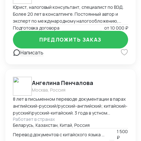
Юрист, налоговый консультант, специалист по ВЭД.
Более 20 лет в консалтинге. Постоянный автор и
эксперт по международному налогообложению,
применению СОИДН, MLI. Подготовка правовых
Подготовка договора
от
10 000 ₽
заключений по налогообложению в РФ и
ПРЕДЛОЖИТЬ ЗАКАЗ
иностранных юрисдикциях. Структурирование
сделок. Анализ условий договоров, представление
Написать
интересов клиента в судах, налоговых органах,
банкротстве.
Ангелина Пенчалова
Москва, Россия
8 лет в письменном переводе документации в парах
английский-русский/русский-английский; китайский-
русский\русский-китайский. 3 года в устном
Работает в странах
переводе в паре китайский-русский\русский-
Беларусь, Казахстан, Китай, Россия
китайский.
1 500
Перевод документов с китайского языка на русский язык
₽