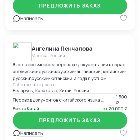
ПРЕДЛОЖИТЬ ЗАКАЗ
Написать
Ангелина Пенчалова
Москва, Россия
8 лет в письменном переводе документации в парах
английский-русский/русский-английский; китайский-
русский\русский-китайский. 3 года в устном
Работает в странах
переводе в паре китайский-русский\русский-
Беларусь, Казахстан, Китай, Россия
китайский.
1 500
Перевод документов с китайского языка на русский язык
₽
Виза в Китай
от
20 000 ₽
ПРЕДЛОЖИТЬ ЗАКАЗ
Написать