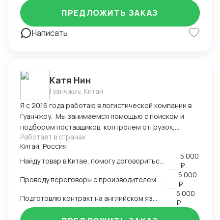
Оформление полного пакета документов для ТО и
ПРЕДЛОЖИТЬ ЗАКАЗ
доставки, просчет юнит экономики. Контроль
платежей через третьи страны и проверка
Написать
корректности Валютного контроля.
Катя Нин
Гуанчжоу, Китай
Я с 2016 года работаю в логистической компании в
Гуанчжоу. Мы занимаемся помощью с поиском и
подбором поставщиков, контролем отгрузок,
Работает в странах
проверкой качества товара. В нашей компании
Китай, Россия
работает более 10 человек и мы всегда можем вам
5 000
помочь по любым вопросам связанным с заказом
Найду товар в Китае, помогу договориться о поставке
₽
товаров в Китае.
5 000
Проведу переговоры с производителем в Китае
₽
5 000
Подготовлю контракт на английском языке
₽