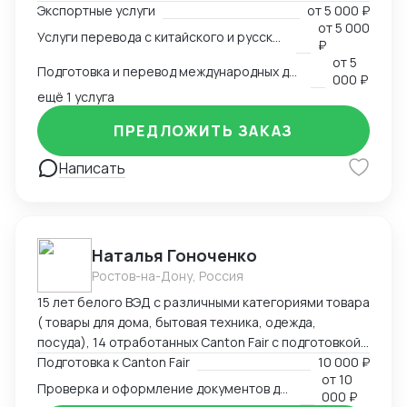
Экспортные услуги
от
5 000 ₽
связанные с логистикой и таможней. Могу
от
5 000
Услуги перевода с китайского и русского языков
предоставить консультации по внешней торговле.
₽
от
5
Подготовка и перевод международных договоров (русский-китайский)
000 ₽
ещё 1 услуга
ПРЕДЛОЖИТЬ ЗАКАЗ
Написать
Наталья Гоноченко
Ростов-на-Дону, Россия
15 лет белого ВЭД с различными категориями товара
( товары для дома, бытовая техника, одежда,
посуда), 14 отработанных Canton Fair с подготовкой,
анализом и подбором ассортиментной матрицы.
Подготовка к Canton Fair
10 000 ₽
от
10
Подготовка полного пакета документов включая
Проверка и оформление документов для импорта из Китая
000 ₽
сертификацию, образцы, ввоз и оформление.