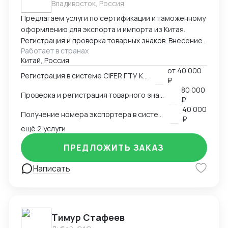
Владивосток, Россия
Предлагаем услуги по сертификации и таможенному
оформлению для экспорта и импорта из Китая.
Регистрация и проверка товарных знаков. Внесение
Работает в странах
в таможенный реестр товарных знаков.
Китай, Россия
Изготовление маркировки для пищевой продукции
от
40 000
для реализации в Китае. Получение номера
Регистрация в системе CIFER ГТУ КНР
₽
экспортера в системе китайской таможни. Подбор
80 000
Проверка и регистрация товарного знака в КНР
HS и CIQ кодов.
₽
40 000
Получение номера экспортера в системе ГТУ КНР
₽
ещё 2 услуги
ПРЕДЛОЖИТЬ ЗАКАЗ
Написать
Тимур Стафеев