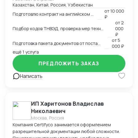
Казахстан, Китай, Россия, Узбекистан
аккредитованными органами; - Снижаю расходы за
от
10 000
счёт оптимизации логистики и правильного кода; -
Подготовлю контракт на английском языке
₽
Обеспечиваю юридическую чистоту сделок,
от
2
точность инвойсов, упаковочных листов, контрактов.
Подбор кодов ТНВЭД, проверка мер технического регулирования, запретов и ограничений
000
₽
от
5
Подготовка пакета документов от поставщика на EXW, FCA, CIF, FOB
000 ₽
ещё 1 услуга
ПРЕДЛОЖИТЬ ЗАКАЗ
Написать
ИП Харитонов Владислав
Николаевич
Москва, Россия
Компания Certifyco занимается оформлением
разрешительной документации любой сложности.