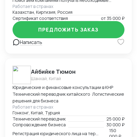
Помогаем компаниям получать необходимые
Работает в странах
документы для импорта, экспорта, реализации
Казахстан, Киргизия, Россия
продукции. Решаем самые сложные задачи.
Сертификат соответствия
от
35 000 ₽
ПРЕДЛОЖИТЬ ЗАКАЗ
Написать
Айбийке Тюмон
Шанхай, Китай
Юридические и финансовые консультации в КНР
Технический переводчик китайского Логистические
решения для бизнеса
Работает в странах
Гонконг, Китай, Турция
Технический переводчик
25 000 ₽
Сопровождение бизнеса
30 000 ₽
150
Регистрация юридического лица на территории Китая
000 ₽