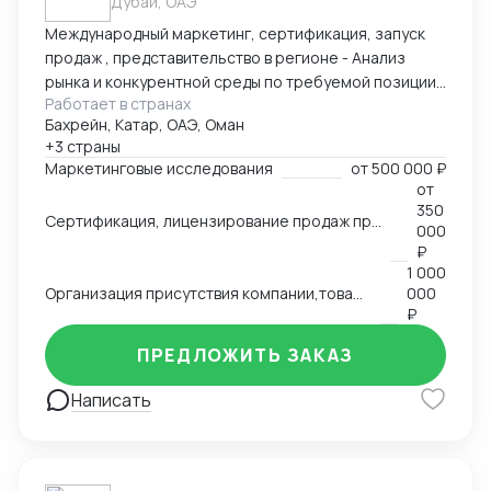
Дубай, ОАЭ
Международный маркетинг, сертификация, запуск
продаж , представительство в регионе - Анализ
рынка и конкурентной среды по требуемой позиции/
Работает в странах
группе товаров, обзор и анализ цен, конкурирующих
Бахрейн, Катар, ОАЭ, Оман
брендов, конкурентов по группам, обзор трендов,
+3 страны
национальных особенностей и традиции, основных
Маркетинговые исследования
от
500 000 ₽
груп потребителей на региональных рынках. swot
от
анализ - Сертификация и лицензирование
350
Сертификация, лицензирование продаж продовольственной продукции, продуктов питания на рынках Ближнего Востока,Азии, Северной Африки.
продукции, адоптация к условиям и требованиям
000
страны импортера - Запуск продаж, поиск
₽
1 000
дистрибутов, партнеров - Представление интересов
Организация присутствия компании,товаров, услуг на международном рынке, запуск продаж
000
Вашей компании в регионе
₽
ПРЕДЛОЖИТЬ ЗАКАЗ
Написать