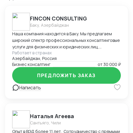
FINCON CONSULTING
Баку, Азербайджан
Наша компания находится в Баку. Мы предлагаем
широкий спектр профессиональных консалтинговые
услуги для физических и юридических лиц,
Работает в странах
предпринимателей и бизнесменов на территории
Азербайджан, Россия
Азербайджана. Портфель наших заказчиков и
Бизнес консалтинг
от
30 000 ₽
клиентов в основном из стран СНГ. В список
стандартных услуг входит: - регистрация компании
ПРЕДЛОЖИТЬ ЗАКАЗ
на территории Азербайджана, включая открытие
счетов в банках - Полное сопровождение компании -
Написать
Помощь в подготовке и подаче документов при
получении ВНЖ - Содействие при получении
разрешения на работу в Азербайджане -
Бухгалтерское сопровождение (1С) - Ведение ВЭД
Наталья Агеева
(договора, инвойсы, акты). - Помощь в проведении и
Сантьяго, Чили
составлении документов при посреднических
Опыт в ВЭД более 11 лет. Сотрудничество с прямыми
сделках. - Получение справок, лицензий и