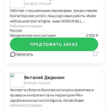
Ангарск, Россия
Работаю с письменными переводами, предоставляю
бухгалтерские услуги, пишу курсовые работы. Имею
небольшой опыт в Figme, знаю WORD/EXELL,
Работает в странах
составляю и редактирую таблицы. Рассматриваю
Россия
подработку, рассмотрю Ваши варианты.
Юридическая консультация
2 000 ₽
ПРЕДЛОЖИТЬ ЗАКАЗ
Написать
Виталий Дедюхин
Москва, Россия
Эксперт в области безопасности риск аналитики и
проверок контрагентов на территории РФ и
зарубежом в частности Европа, Китай,Индия
Работает в странах