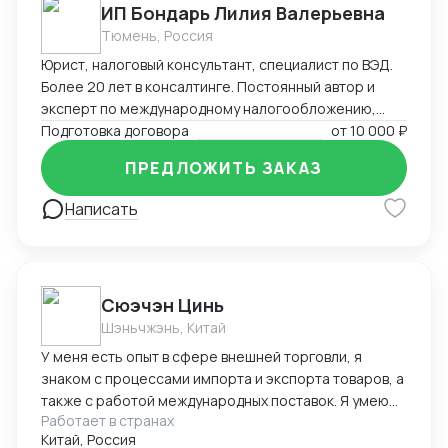
ИП Бондарь Лилия Валерьевна
Тюмень, Россия
Юрист, налоговый консультант, специалист по ВЭД.
Более 20 лет в консалтинге. Постоянный автор и
эксперт по международному налогообложению,
применению СОИДН, MLI. Подготовка правовых
Подготовка договора
от
10 000 ₽
заключений по налогообложению в РФ и
ПРЕДЛОЖИТЬ ЗАКАЗ
иностранных юрисдикциях. Структурирование
сделок. Анализ условий договоров, представление
Написать
интересов клиента в судах, налоговых органах,
банкротстве.
Cюэчэн Цинь
Шэньчжэнь, Китай
У меня есть опыт в сфере внешней торговли, я
знаком с процессами импорта и экспорта товаров, а
также с работой международных поставок. Я умею
Работает в странах
вести переговоры с зарубежными партнерами,
Китай, Россия
заключать контракты, а также решать вопросы,