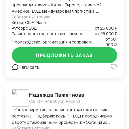
производителями в Китае, Европе, латинской
сертификатов - Бизнес консалтинг
Америке. ВЭД, международная логистика.
Работает в странах
Консалтинг. Закупки: оборудование, текстиль,
Китай, США, Чили
товары народного потребления. Собственная база
Аутсорс ВЭД
от
25 000 ₽
производств, логистика и платежи.
Расчет проектов, поставок, закупок
от
25 000 ₽
от
50
Производство, организация и сопровождение всех этапов производства в Китае
000 ₽
ПРЕДЛОЖИТЬ ЗАКАЗ
Написать
Надежда Пажетнова
Санкт-Петербург, Россия
- Контролирую исполнение контрактов и график
поставки; - Подбираю коды ТН ВЭД и координирую
работу с таможенными брокерами; - Организую
Работает в странах
сертификацию и взаимодействие с