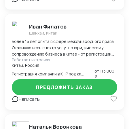
Иван Филатов
Шанхай, Китай
Более 15 лет опыта в сфере международного права.
Оказываю весь спектр услуг по юридическому
сопровождению бизнеса в Китае - от регистрации
Работает в странах
компании с участием граждан России и получения
Китай, Россия
разрешения на работу, миграции бизнеса, открытия
от
113 000
счетов в местном банке, оформления приглашений
Регистрация компании в КНР под ключ
₽
на въезд до взаимодействия с госорганами и
службами в Китае, проверки контрагентов до
ПРЕДЛОЖИТЬ ЗАКАЗ
подготовки и совершения сделок и абонентского
обслуживания бизнеса.
Написать
Наталья Воронкова