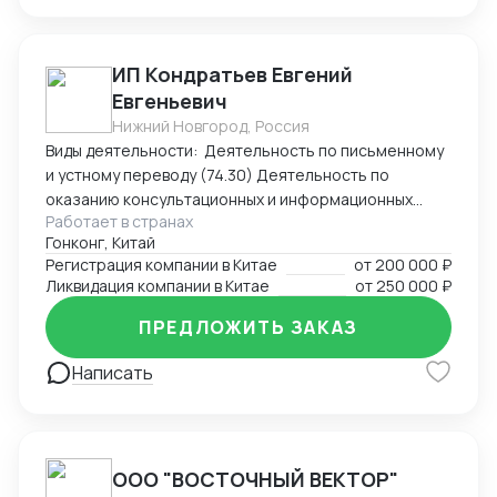
ИП Кондратьев Евгений
Евгеньевич
Нижний Новгород, Россия
Виды деятельности: Деятельность по письменному
и устному переводу (74.30) Деятельность по
оказанию консультационных и информационных
Работает в странах
услуг (63.99.1) Услуги по бронированию прочие и
Гонконг, Китай
сопутствующая деятельность (79.90)
Регистрация компании в Китае
от
200 000 ₽
Ликвидация компании в Китае
от
250 000 ₽
ПРЕДЛОЖИТЬ ЗАКАЗ
Написать
ООО "ВОСТОЧНЫЙ ВЕКТОР"