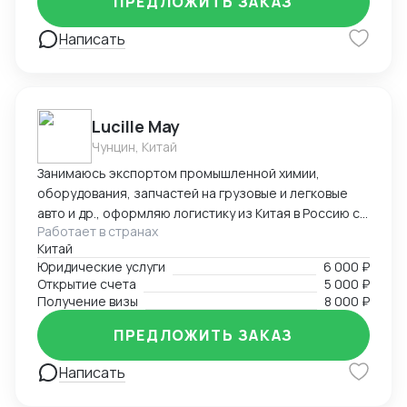
ПРЕДЛОЖИТЬ ЗАКАЗ
Написать
Lucille May
Чунцин, Китай
Занимаюсь экспортом промышленной химии,
оборудования, запчастей на грузовые и легковые
авто и др., оформляю логистику из Китая в Россию со
Работает в странах
всеми сопроводительными документами под ключ.
Китай
Предоставляю услуги вашего представительства в
Юридические услуги
6 000 ₽
Китае, помогаю с регистрацией компаний, а также
Открытие счета
5 000 ₽
есть опыт в открытии и автоматизации онлайн
Получение визы
8 000 ₽
магазинов на платформах Taobao, 1688, Meituan,
Jingdong. Помогаю найти поставщиков, наладить
ПРЕДЛОЖИТЬ ЗАКАЗ
производство, вести переговоры с китайской
Написать
стороной. Занимаюсь поиском и отправкой товаров
и пробников