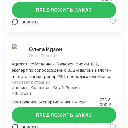
ПРЕДЛОЖИТЬ ЗАКАЗ
Написать
Ольга Идзон
Омск, Россия
Адвокат, собственник Правовой фирмы "ВЕД",
эксперт по сопровождению ВЭД-сделок и налогам,
аттестованный тренер РЭЦ, преподаватель Moscow
Работает в странах
Digital School. Неоднократно признана одним из
Израиль, Казахстан, Китай, Россия
лучших юристов по ВЭД рейтингом юристов России
+10 стран
Право.ру-300, Коммерсантъ. Деятельность фирмы
от
50
"ВЕД" по направлению ВЭД отмечена Forbes Legal.
Составление экспортного или импортного контракта
000 ₽
ПРЕДЛОЖИТЬ ЗАКАЗ
Написать