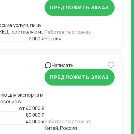
ПРЕДЛОЖИТЬ ЗАКАЗ
ские услуги, пишу
XELL, составляю и
Работает в странах
аши варианты.
2 000 ₽
Россия
Написать
ПРЕДЛОЖИТЬ ЗАКАЗ
ию для экспорта и
несение в
ки для пищевой
от
40 000 ₽
стеме
80 000 ₽
40 000 ₽
Работает в странах
Китай, Россия