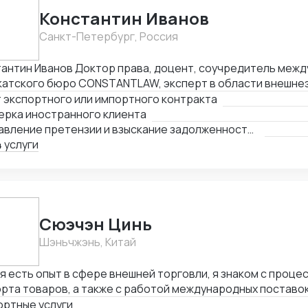
зис.
Константин Иванов
Санкт-Петербург, Россия
Доктор права, доцент, соучредитель международного
катского бюро CONSTANTLAW, эксперт в области внешне
ельности, сопровождения международных сделок и реше
 экспортного или импортного контракта
неэкономических споров. Международный арбитр (Рижск
ерка иностранного клиента
а, Латвия, международный арбитражный суд IAC / Алматы, 
Составление претензии и взыскание задолженности с иностранного клиента
 услуги
Cюэчэн Цинь
Шэньчжэнь, Китай
я есть опыт в сфере внешней торговли, я знаком с проце
рта товаров, а также с работой международных поставок
оворы с зарубежными партнерами, заключать контракты,
ортные услуги