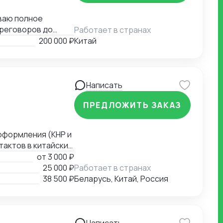
иваю полное
ереговоров до
Работает в странах
вободно владею
200 000 ₽
Китай
Написать
ПРЕДЛОЖИТЬ ЗАКАЗ
 оформления (КНР и
тактов в китайских
арбин, Хэйхэ,
от
3 000 ₽
China, Sinopec,
25 000 ₽
Работает в странах
 и меда с чагой в
38 500 ₽
Беларусь, Китай, Россия
вал поставки
аний в Китае с
в международной
одных кооперациях