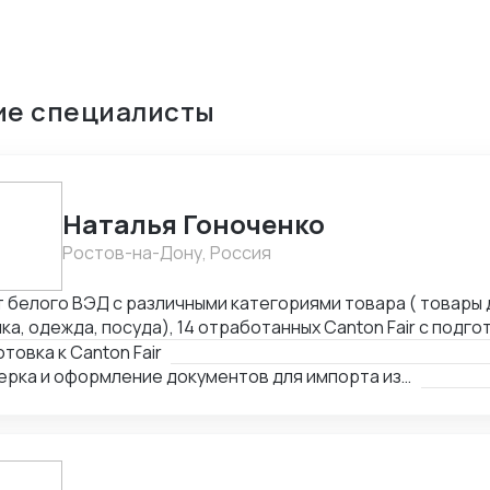
ие специалисты
Наталья Гоноченко
Ростов-на-Дону, Россия
т белого ВЭД с различными категориями товара ( товары 
ка, одежда, посуда), 14 отработанных Canton Fair с подго
ссортиментной матрицы. Подготовка полного пакета документов
товка к Canton Fair
чая сертификацию, образцы, ввоз и оформление. Оформл
Проверка и оформление документов для импорта из Китая
а документов для ТО и доставки, просчет юнит экономик
жей через третьи страны и проверка корректности Валю