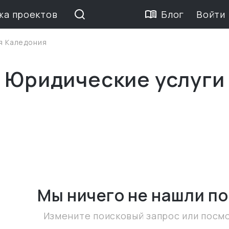
жа проектов
Блог
Войти
я Каледония
 Юридические услуги
Мы ничего не нашли
по
Измените поисковый запрос или посм