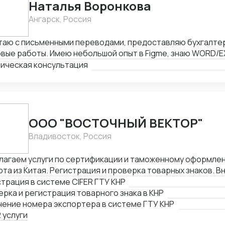
Наталья Воронкова
Ангарск, Россия
таю с письменными переводами, предоставляю бухгалтер
вые работы. Имею небольшой опыт в Figme, знаю WORD/E
ктирую таблицы. Рассматриваю подработку, рассмотрю В
ическая консультация
ООО "ВОСТОЧНЫЙ ВЕКТОР"
Владивосток, Россия
лагаем услуги по сертификации и таможенному оформлен
та из Китая. Регистрация и проверка товарных знаков. В
женный реестр товарных знаков. Изготовление маркиров
трация в системе CIFER ГТУ КНР
кции для реализации в Китае. Получение номера экспортера в си
рка и регистрация товарного знака в КНР
ской таможни. Подбор HS и CIQ кодов.
чение номера экспортера в системе ГТУ КНР
 услуги