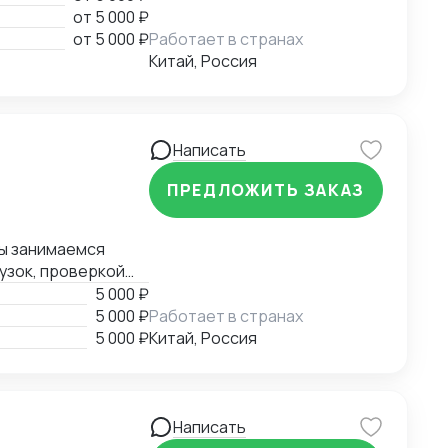
ить консультации
от
5 000 ₽
от
5 000 ₽
Работает в странах
Китай, Россия
Написать
ПРЕДЛОЖИТЬ ЗАКАЗ
Мы занимаемся
узок, проверкой
 и мы всегда
5 000 ₽
варов в Китае.
5 000 ₽
Работает в странах
5 000 ₽
Китай, Россия
Написать