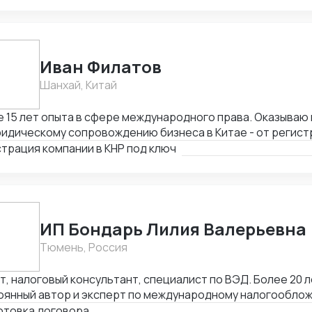
Иван Филатов
Шанхай, Китай
15 лет опыта в сфере международного права. Оказываю весь спектр услуг
идическому сопровождению бизнеса в Китае - от регист
ием граждан России и получения разрешения на работу, 
трация компании в КНР под ключ
тия счетов в местном банке, оформления приглашений н
одействия с госорганами и службами в Китае, проверки 
товки и совершения сделок и абонентского обслуживани
ИП Бондарь Лилия Валерьевна
Тюмень, Россия
, налоговый консультант, специалист по ВЭД. Более 20 л
оянный автор и эксперт по международному налогообло
, MLI. Подготовка правовых заключений по налогооблож
отовка договора