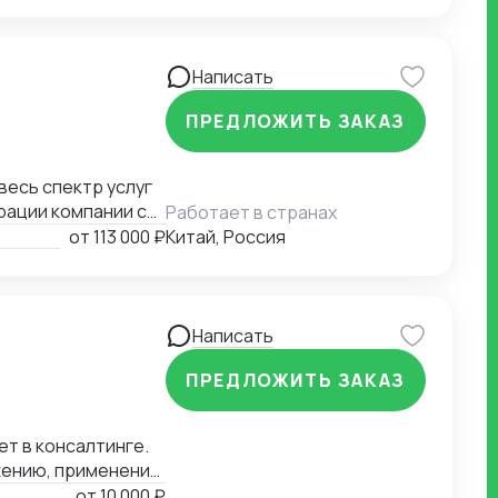
Написать
ПРЕДЛОЖИТЬ ЗАКАЗ
рации компании с
Работает в странах
миграции бизнеса,
от
113 000 ₽
Китай, Россия
а въезд до
контрагентов до
я бизнеса.
Написать
ПРЕДЛОЖИТЬ ЗАКАЗ
ет в консалтинге.
жению, применению
ению в РФ и
от
10 000 ₽