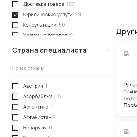
Доставка товара
107
Юридические услуги
29
Консультации
50
Друг
Хранение товаров
8
Поиск товара и поставщика
259
Страна специалиста
Доставка пассажирами
1
Проведение переговоров
56
Поиск страны
Сотрудники за границей
9
15 ле
Австрия
1
Разработка и производство
23
техни
Азербайджан
5
Проверка поставщика
41
подбором а
Подго
вклю
Аргентина
1
Участие в выставках
50
пакет
Афганистан
1
Анализ рынка
34
плате
Беларусь
11
Консалтинг по интеллектуальной
5
собственности