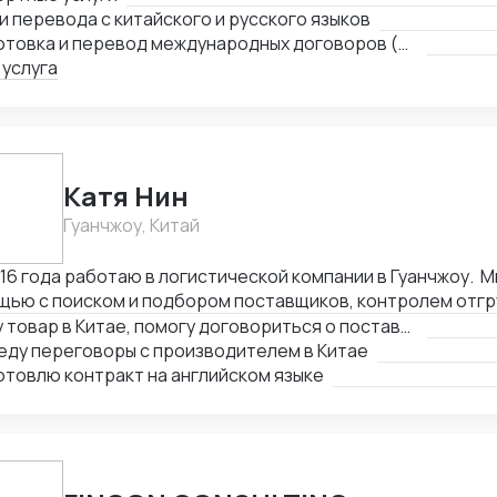
сы, связанные с логистикой и таможней. Могу предостав
и перевода с китайского и русского языков
ешней торговле.
Подготовка и перевод международных договоров (русский-китайский)
 услуга
Катя Нин
Гуанчжоу, Китай
016 года работаю в логистической компании в Гуанчжоу. 
щью с поиском и подбором поставщиков, контролем отгр
тва товара. В нашей компании работает более 10 человек
Найду товар в Китае, помогу договориться о поставке
 вам помочь по любым вопросам связанным с заказом то
еду переговоры с производителем в Китае
товлю контракт на английском языке