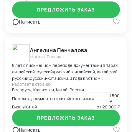
ПРЕДЛОЖИТЬ ЗАКАЗ
Написать
Ангелина Пенчалова
Москва, Россия
8 лет в письменном переводе документации в парах
английский-русский/русский-английский; китайский-
русский\русский-китайский. 3 года в устном
Работает в странах
переводе в паре китайский-русский\русский-
Беларусь, Казахстан, Китай, Россия
китайский.
1 500
Перевод документов с китайского языка на русский язык
₽
Виза в Китай
от
20 000 ₽
ПРЕДЛОЖИТЬ ЗАКАЗ
Написать