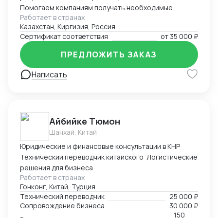
Помогаем компаниям получать необходимые
Работает в странах
документы для импорта, экспорта, реализации
Казахстан, Киргизия, Россия
продукции. Решаем самые сложные задачи.
Сертификат соответствия
от
35 000 ₽
ПРЕДЛОЖИТЬ ЗАКАЗ
Написать
Айбийке Тюмон
Шанхай, Китай
Юридические и финансовые консультации в КНР
Технический переводчик китайского Логистические
решения для бизнеса
Работает в странах
Гонконг, Китай, Турция
Технический переводчик
25 000 ₽
Сопровождение бизнеса
30 000 ₽
150