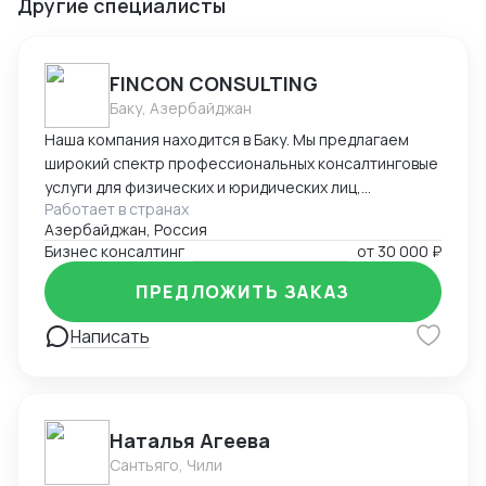
Другие специалисты
FINCON CONSULTING
Баку, Азербайджан
Наша компания находится в Баку. Мы предлагаем
широкий спектр профессиональных консалтинговые
услуги для физических и юридических лиц,
Работает в странах
предпринимателей и бизнесменов на территории
Азербайджан, Россия
Азербайджана. Портфель наших заказчиков и
Бизнес консалтинг
от
30 000 ₽
клиентов в основном из стран СНГ. В список
стандартных услуг входит: - регистрация компании
ПРЕДЛОЖИТЬ ЗАКАЗ
на территории Азербайджана, включая открытие
счетов в банках - Полное сопровождение компании -
Написать
Помощь в подготовке и подаче документов при
получении ВНЖ - Содействие при получении
разрешения на работу в Азербайджане -
Бухгалтерское сопровождение (1С) - Ведение ВЭД
Наталья Агеева
(договора, инвойсы, акты). - Помощь в проведении и
Сантьяго, Чили
составлении документов при посреднических