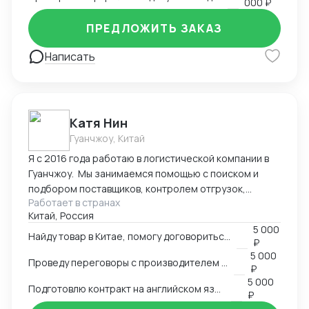
000 ₽
сертификацию, образцы, ввоз и оформление.
Оформление полного пакета документов для ТО и
ПРЕДЛОЖИТЬ ЗАКАЗ
доставки, просчет юнит экономики. Контроль
платежей через третьи страны и проверка
Написать
корректности Валютного контроля.
Катя Нин
Гуанчжоу, Китай
Я с 2016 года работаю в логистической компании в
Гуанчжоу. Мы занимаемся помощью с поиском и
подбором поставщиков, контролем отгрузок,
Работает в странах
проверкой качества товара. В нашей компании
Китай, Россия
работает более 10 человек и мы всегда можем вам
5 000
помочь по любым вопросам связанным с заказом
Найду товар в Китае, помогу договориться о поставке
₽
товаров в Китае.
5 000
Проведу переговоры с производителем в Китае
₽
5 000
Подготовлю контракт на английском языке
₽