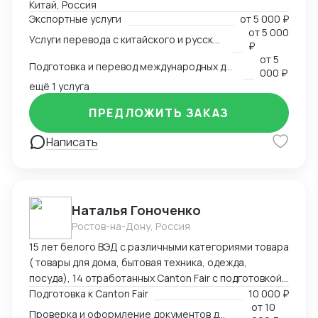
Китай, Россия
заключать контракты, а также решать вопросы,
Экспортные услуги
от
5 000 ₽
связанные с логистикой и таможней. Могу
от
5 000
Услуги перевода с китайского и русского языков
предоставить консультации по внешней торговле.
₽
от
5
Подготовка и перевод международных договоров (русский-китайский)
000 ₽
ещё 1 услуга
ПРЕДЛОЖИТЬ ЗАКАЗ
Написать
Наталья Гоноченко
Ростов-на-Дону, Россия
15 лет белого ВЭД с различными категориями товара
( товары для дома, бытовая техника, одежда,
посуда), 14 отработанных Canton Fair с подготовкой,
анализом и подбором ассортиментной матрицы.
Подготовка к Canton Fair
10 000 ₽
от
10
Подготовка полного пакета документов включая
Проверка и оформление документов для импорта из Китая