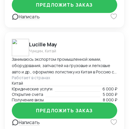
ПРЕДЛОЖИТЬ ЗАКАЗ
Написать
Lucille May
Чунцин, Китай
Занимаюсь экспортом промышленной химии,
оборудования, запчастей на грузовые и легковые
авто и др., оформляю логистику из Китая в Россию со
Работает в странах
всеми сопроводительными документами под ключ.
Китай
Предоставляю услуги вашего представительства в
Юридические услуги
6 000 ₽
Китае, помогаю с регистрацией компаний, а также
Открытие счета
5 000 ₽
есть опыт в открытии и автоматизации онлайн
Получение визы
8 000 ₽
магазинов на платформах Taobao, 1688, Meituan,
Jingdong. Помогаю найти поставщиков, наладить
ПРЕДЛОЖИТЬ ЗАКАЗ
производство, вести переговоры с китайской
Написать
стороной. Занимаюсь поиском и отправкой товаров
и пробников