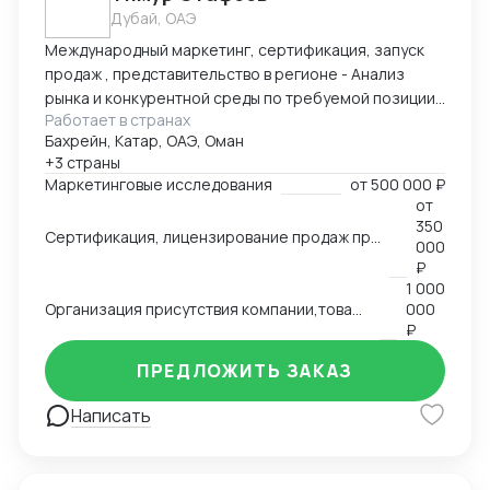
Дубай, ОАЭ
Международный маркетинг, сертификация, запуск
продаж , представительство в регионе - Анализ
рынка и конкурентной среды по требуемой позиции/
Работает в странах
группе товаров, обзор и анализ цен, конкурирующих
Бахрейн, Катар, ОАЭ, Оман
брендов, конкурентов по группам, обзор трендов,
+3 страны
национальных особенностей и традиции, основных
Маркетинговые исследования
от
500 000 ₽
груп потребителей на региональных рынках. swot
от
анализ - Сертификация и лицензирование
350
Сертификация, лицензирование продаж продовольственной продукции, продуктов питания на рынках Ближнего Востока,Азии, Северной Африки.
продукции, адоптация к условиям и требованиям
000
страны импортера - Запуск продаж, поиск
₽
1 000
дистрибутов, партнеров - Представление интересов
Организация присутствия компании,товаров, услуг на международном рынке, запуск продаж
000
Вашей компании в регионе
₽
ПРЕДЛОЖИТЬ ЗАКАЗ
Написать