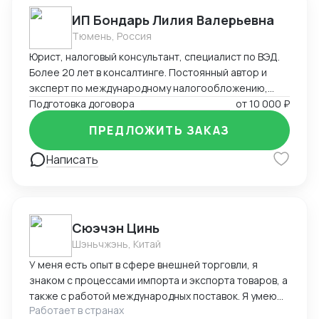
ИП Бондарь Лилия Валерьевна
Тюмень, Россия
Юрист, налоговый консультант, специалист по ВЭД.
Более 20 лет в консалтинге. Постоянный автор и
эксперт по международному налогообложению,
применению СОИДН, MLI. Подготовка правовых
Подготовка договора
от
10 000 ₽
заключений по налогообложению в РФ и
ПРЕДЛОЖИТЬ ЗАКАЗ
иностранных юрисдикциях. Структурирование
сделок. Анализ условий договоров, представление
Написать
интересов клиента в судах, налоговых органах,
банкротстве.
Cюэчэн Цинь
Шэньчжэнь, Китай
У меня есть опыт в сфере внешней торговли, я
знаком с процессами импорта и экспорта товаров, а
также с работой международных поставок. Я умею
Работает в странах
вести переговоры с зарубежными партнерами,