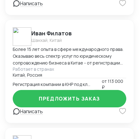
Написать
Иван Филатов
Шанхай, Китай
Более 15 лет опыта в сфере международного права.
Оказываю весь спектр услуг по юридическому
сопровождению бизнеса в Китае - от регистрации
Работает в странах
компании с участием граждан России и получения
Китай, Россия
разрешения на работу, миграции бизнеса, открытия
от
113 000
счетов в местном банке, оформления приглашений
Регистрация компании в КНР под ключ
₽
на въезд до взаимодействия с госорганами и
службами в Китае, проверки контрагентов до
ПРЕДЛОЖИТЬ ЗАКАЗ
подготовки и совершения сделок и абонентского
обслуживания бизнеса.
Написать