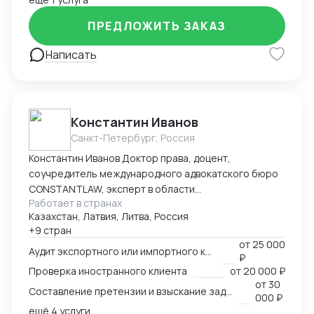
ПРЕДЛОЖИТЬ ЗАКАЗ
Написать
Константин Иванов
Санкт-Петербург, Россия
Константин Иванов Доктор права, доцент,
соучредитель международного адвокатского бюро
CONSTANTLAW, эксперт в области
Работает в странах
внешнеэкономической деятельности,
Казахстан, Латвия, Литва, Россия
сопровождения международных сделок и решения
+9 стран
внешнеэкономических споров. Международный
от
25 000
арбитр (Рижский третейский суд / Рига, Латвия,
Аудит экспортного или импортного контракта
₽
международный арбитражный суд IAC / Алматы,
Проверка иностранного клиента
от
20 000 ₽
Казахстан).
от
30
Составление претензии и взыскание задолженности с иностранного клиента
000 ₽
ещё 4 услуги