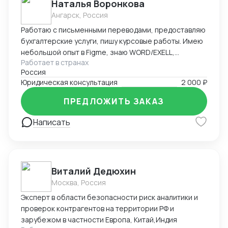
Наталья Воронкова
Ангарск, Россия
Работаю с письменными переводами, предоставляю
бухгалтерские услуги, пишу курсовые работы. Имею
небольшой опыт в Figme, знаю WORD/EXELL,
Работает в странах
составляю и редактирую таблицы. Рассматриваю
Россия
подработку, рассмотрю Ваши варианты.
Юридическая консультация
2 000 ₽
ПРЕДЛОЖИТЬ ЗАКАЗ
Написать
Виталий Дедюхин
Москва, Россия
Эксперт в области безопасности риск аналитики и
проверок контрагентов на территории РФ и
зарубежом в частности Европа, Китай,Индия