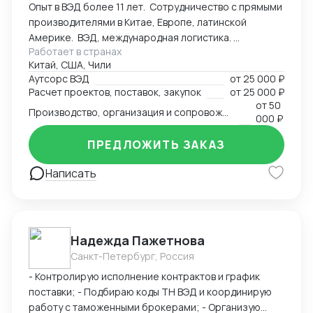
Опыт в ВЭД более 11 лет. Сотрудничество с прямыми
сделках. - Получение справок, лицензий и
производителями в Китае, Европе, латинской
сертификатов - Бизнес консалтинг
Америке. ВЭД, международная логистика.
Работает в странах
Консалтинг. Закупки: оборудование, текстиль,
Китай, США, Чили
товары народного потребления. Собственная база
Аутсорс ВЭД
от
25 000 ₽
производств, логистика и платежи.
Расчет проектов, поставок, закупок
от
25 000 ₽
от
50
Производство, организация и сопровождение всех этапов производства в Китае
000 ₽
ПРЕДЛОЖИТЬ ЗАКАЗ
Написать
Надежда Пажетнова
Санкт-Петербург, Россия
- Контролирую исполнение контрактов и график
поставки; - Подбираю коды ТН ВЭД и координирую
работу с таможенными брокерами; - Организую