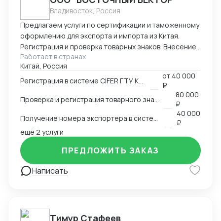
Владивосток, Россия
Предлагаем услуги по сертификации и таможенному
оформлению для экспорта и импорта из Китая.
Регистрация и проверка товарных знаков. Внесение
Работает в странах
в таможенный реестр товарных знаков.
Китай, Россия
Изготовление маркировки для пищевой продукции
от
40 000
для реализации в Китае. Получение номера
Регистрация в системе CIFER ГТУ КНР
₽
экспортера в системе китайской таможни. Подбор
80 000
Проверка и регистрация товарного знака в КНР
HS и CIQ кодов.
₽
40 000
Получение номера экспортера в системе ГТУ КНР
₽
ещё 2 услуги
ПРЕДЛОЖИТЬ ЗАКАЗ
Написать
Тимур Стафеев