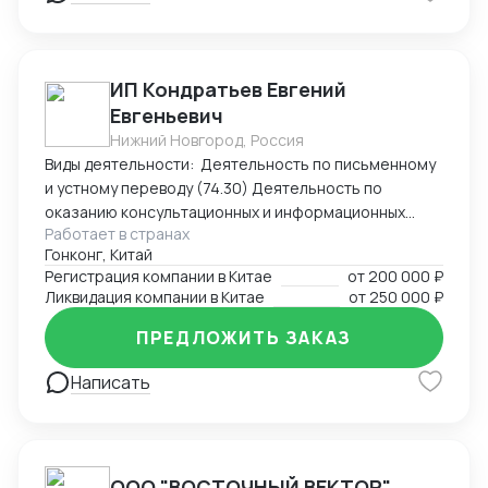
ИП Кондратьев Евгений
Евгеньевич
Нижний Новгород, Россия
Виды деятельности: Деятельность по письменному
и устному переводу (74.30) Деятельность по
оказанию консультационных и информационных
Работает в странах
услуг (63.99.1) Услуги по бронированию прочие и
Гонконг, Китай
сопутствующая деятельность (79.90)
Регистрация компании в Китае
от
200 000 ₽
Ликвидация компании в Китае
от
250 000 ₽
ПРЕДЛОЖИТЬ ЗАКАЗ
Написать
ООО "ВОСТОЧНЫЙ ВЕКТОР"