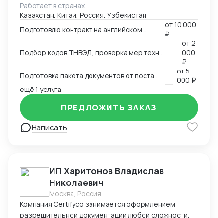
Работает в странах
сертификацию и взаимодействие с
Казахстан, Китай, Россия, Узбекистан
аккредитованными органами; - Снижаю расходы за
от
10 000
счёт оптимизации логистики и правильного кода; -
Подготовлю контракт на английском языке
₽
Обеспечиваю юридическую чистоту сделок,
от
2
точность инвойсов, упаковочных листов, контрактов.
Подбор кодов ТНВЭД, проверка мер технического регулирования, запретов и ограничений
000
₽
от
5
Подготовка пакета документов от поставщика на EXW, FCA, CIF, FOB
000 ₽
ещё 1 услуга
ПРЕДЛОЖИТЬ ЗАКАЗ
Написать
ИП Харитонов Владислав
Николаевич
Москва, Россия
Компания Certifyco занимается оформлением
разрешительной документации любой сложности.