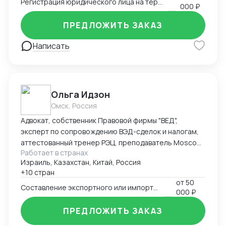
Регистрация юридического лица на территории Китая
000 ₽
ПРЕДЛОЖИТЬ ЗАКАЗ
Написать
Ольга Идзон
Омск, Россия
Адвокат, собственник Правовой фирмы "ВЕД",
эксперт по сопровождению ВЭД-сделок и налогам,
аттестованный тренер РЭЦ, преподаватель Moscow
Работает в странах
Digital School. Неоднократно признана одним из
Израиль, Казахстан, Китай, Россия
лучших юристов по ВЭД рейтингом юристов России
+10 стран
Право.ру-300, Коммерсантъ. Деятельность фирмы
от
50
"ВЕД" по направлению ВЭД отмечена Forbes Legal.
Составление экспортного или импортного контракта
000 ₽
ПРЕДЛОЖИТЬ ЗАКАЗ