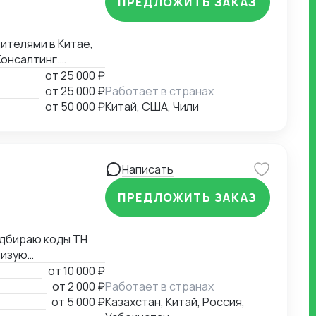
ПРЕДЛОЖИТЬ ЗАКАЗ
Консалтинг.
ения. Собственная
от
25 000 ₽
от
25 000 ₽
Работает в странах
от
50 000 ₽
Китай, США, Чили
Написать
ПРЕДЛОЖИТЬ ЗАКАЗ
жаю
от
10 000 ₽
от
2 000 ₽
Работает в странах
х листов,
от
5 000 ₽
Казахстан, Китай, Россия,