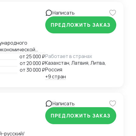
Написать
ПРЕДЛОЖИТЬ ЗАКАЗ
экономической
ния
Работает в странах
от
25 000 ₽
ий третейский суд
Казахстан, Латвия, Литва,
от
20 000 ₽
Казахстан).
Россия
от
30 000 ₽
+9 стран
Написать
ПРЕДЛОЖИТЬ ЗАКАЗ
й-русский/