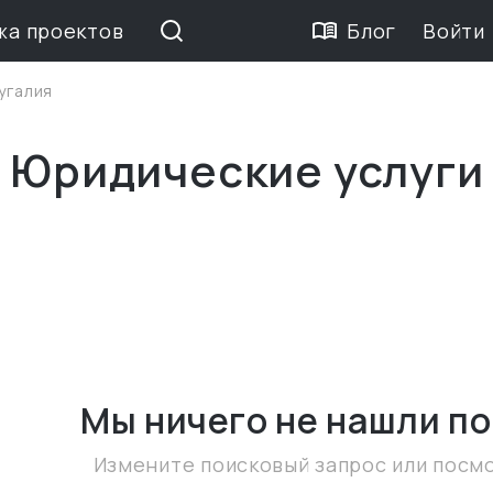
жа проектов
Блог
Войти
угалия
 Юридические услуги
Мы ничего не нашли
по
Измените поисковый запрос или посм