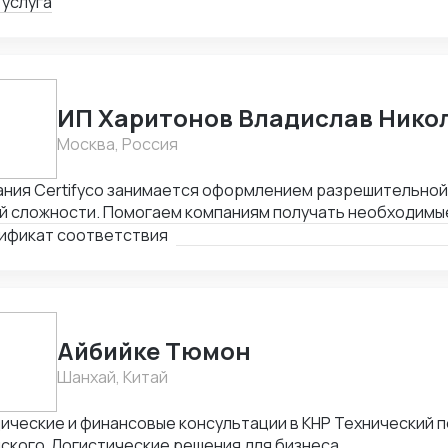
рактов.
 услуга
ИП Харитонов Владислав Нико
Москва, Россия
ания Certifyco занимается оформлением разрешительно
й сложности. Помогаем компаниям получать необходимы
та, экспорта, реализации продукции. Решаем самые слож
ификат соответствия
Айбийке Тюмон
Шанхай, Китай
ические и финансовые консультации в КНР Технический 
йского Логистические решения для бизнеса