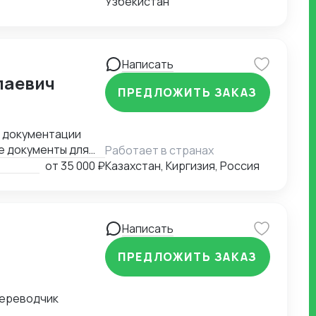
Узбекистан
Написать
лаевич
ПРЕДЛОЖИТЬ ЗАКАЗ
й документации
е документы для
Работает в странах
ные задачи.
от
35 000 ₽
Казахстан, Киргизия, Россия
Написать
ПРЕДЛОЖИТЬ ЗАКАЗ
переводчик