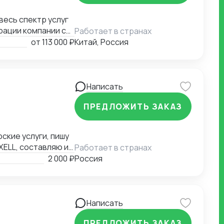
рации компании с
Работает в странах
миграции бизнеса,
от
113 000 ₽
Китай, Россия
а въезд до
контрагентов до
я бизнеса.
Написать
ПРЕДЛОЖИТЬ ЗАКАЗ
ские услуги, пишу
XELL, составляю и
Работает в странах
аши варианты.
2 000 ₽
Россия
Написать
ПРЕДЛОЖИТЬ ЗАКАЗ