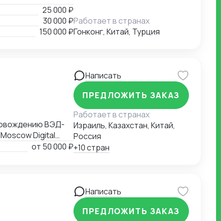
25 000 ₽
30 000 ₽
Работает в странах
150 000 ₽
Гонконг, Китай, Турция
Написать
ПРЕДЛОЖИТЬ ЗАКАЗ
Работает в странах
провождению ВЭД-
Израиль, Казахстан, Китай,
Moscow Digital
Россия
ВЭД рейтингом
от
50 000 ₽
+10 стран
рмы "ВЕД" по
Написать
ПРЕДЛОЖИТЬ ЗАКАЗ