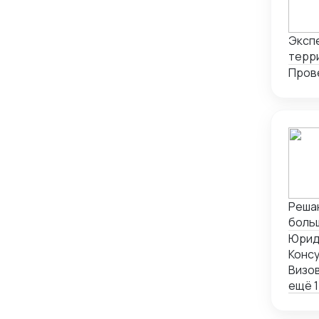
Экспе
терри
Пров
Решаю
больш
Юрид
Консу
Визо
ещё 1