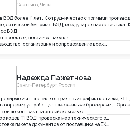
йсы, акты). - Помощь в проведении и составлении документов при
Сантьяго, Чили
делках. - Получение справок, лицензий и сертификатов - Бизнес
алтинг
ВЭД более 11 лет. Сотрудничество с прямыми производителями в Китае,
е, латинской Америке. ВЭД, международная логистика. 
ки: оборудование, текстиль, товары народного потребл
орс ВЭД
производств, логистика и платежи.
т проектов, поставок, закупок
Производство, организация и сопровождение всех этапов производства в Китае
Надежда Пажетнова
Санкт-Петербург, Россия
ролирую исполнение контрактов и график поставки; - Подбираю коды ТН
координирую работу с таможенными брокерами; - Организую
фикацию и взаимодействие с аккредитованными органами; - Сни
товлю контракт на английском языке
ы за счёт оптимизации логистики и правильного кода; - Обеспечиваю
Подбор кодов ТНВЭД, проверка мер технического регулирования, запретов и ограничений
ческую чистоту сделок, точность инвойсов, упаковочны
Подготовка пакета документов от поставщика на EXW, FCA, CIF, FOB