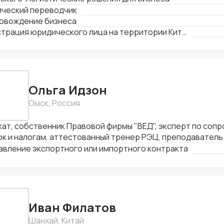
ический переводчик
овождение бизнеса
Регистрация юридического лица на территории Китая
Ольга Идзон
Омск, Россия
кат, собственник Правовой фирмы "ВЕД", эксперт по со
к и налогам, аттестованный тренер РЭЦ, преподаватель 
l. Неоднократно признана одним из лучших юристов по 
авление экспортного или импортного контракта
тов России Право.ру-300, Коммерсантъ. Деятельность фи
влению ВЭД отмечена Forbes Legal.
Иван Филатов
Шанхай, Китай