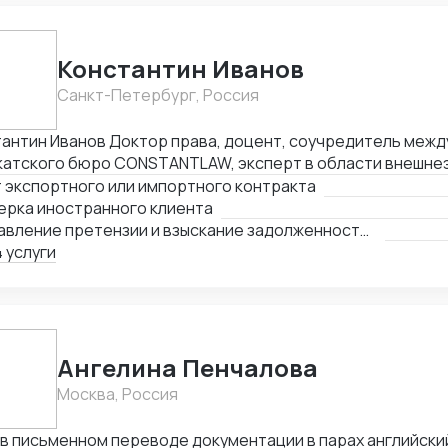
Константин Иванов
Санкт-Петербург, Россия
Доктор права, доцент, соучредитель международного
катского бюро CONSTANTLAW, эксперт в области внешне
ельности, сопровождения международных сделок и реше
 экспортного или импортного контракта
неэкономических споров. Международный арбитр (Рижск
ерка иностранного клиента
а, Латвия, международный арбитражный суд IAC / Алматы, 
Составление претензии и взыскание задолженности с иностранного клиента
 услуги
Ангелина Пенчалова
Москва, Россия
 в письменном переводе документации в парах английски