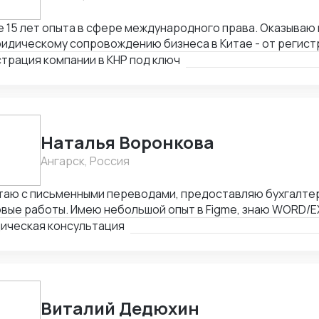
15 лет опыта в сфере международного права. Оказываю весь спектр услуг
идическому сопровождению бизнеса в Китае - от регист
ием граждан России и получения разрешения на работу, 
трация компании в КНР под ключ
тия счетов в местном банке, оформления приглашений н
одействия с госорганами и службами в Китае, проверки 
товки и совершения сделок и абонентского обслуживани
Наталья Воронкова
Ангарск, Россия
таю с письменными переводами, предоставляю бухгалтер
вые работы. Имею небольшой опыт в Figme, знаю WORD/E
ктирую таблицы. Рассматриваю подработку, рассмотрю В
ическая консультация
Виталий Дедюхин