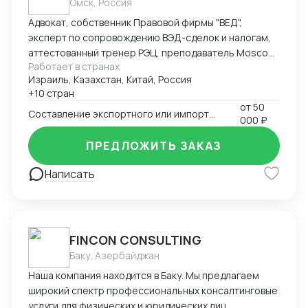
Омск, Россия
Адвокат, собственник Правовой фирмы "ВЕД",
эксперт по сопровождению ВЭД-сделок и налогам,
аттестованный тренер РЭЦ, преподаватель Moscow
Работает в странах
Digital School. Неоднократно признана одним из
Израиль, Казахстан, Китай, Россия
лучших юристов по ВЭД рейтингом юристов России
+10 стран
Право.ру-300, Коммерсантъ. Деятельность фирмы
от
50
"ВЕД" по направлению ВЭД отмечена Forbes Legal.
Составление экспортного или импортного контракта
000 ₽
ПРЕДЛОЖИТЬ ЗАКАЗ
Написать
FINCON CONSULTING
Баку, Азербайджан
Наша компания находится в Баку. Мы предлагаем
широкий спектр профессиональных консалтинговые
услуги для физических и юридических лиц,