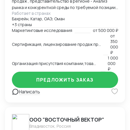
продаж , представительство в регионе - Анализ
рынка и конкурентной среды по требуемой позиции/
Работает в странах
группе товаров, обзор и анализ цен, конкурирующих
Бахрейн, Катар, ОАЭ, Оман
брендов, конкурентов по группам, обзор трендов,
+3 страны
национальных особенностей и традиции, основных
Маркетинговые исследования
от
500 000 ₽
груп потребителей на региональных рынках. swot
от
анализ - Сертификация и лицензирование
350
Сертификация, лицензирование продаж продовольственной продукции, продуктов питания на рынках Ближнего Востока,Азии, Северной Африки.
продукции, адоптация к условиям и требованиям
000
страны импортера - Запуск продаж, поиск
₽
1 000
дистрибутов, партнеров - Представление интересов
Организация присутствия компании,товаров, услуг на международном рынке, запуск продаж
000
Вашей компании в регионе
₽
ПРЕДЛОЖИТЬ ЗАКАЗ
Написать
ООО "ВОСТОЧНЫЙ ВЕКТОР"
Владивосток, Россия