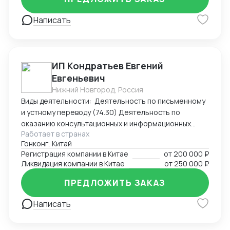
иностранных юрисдикциях. Структурирование
сделок. Анализ условий договоров, представление
Написать
интересов клиента в судах, налоговых органах,
банкротстве.
ИП Кондратьев Евгений
Евгеньевич
Нижний Новгород, Россия
Виды деятельности: Деятельность по письменному
и устному переводу (74.30) Деятельность по
оказанию консультационных и информационных
Работает в странах
услуг (63.99.1) Услуги по бронированию прочие и
Гонконг, Китай
сопутствующая деятельность (79.90)
Регистрация компании в Китае
от
200 000 ₽
Ликвидация компании в Китае
от
250 000 ₽
ПРЕДЛОЖИТЬ ЗАКАЗ
Написать