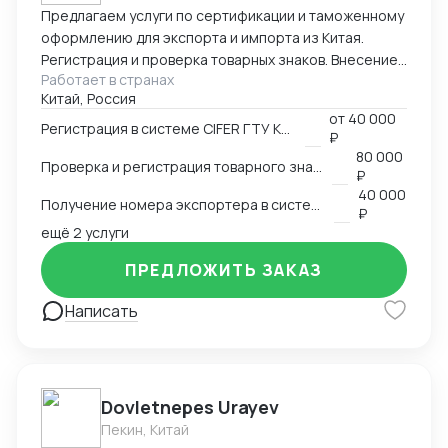
Предлагаем услуги по сертификации и таможенному
оформлению для экспорта и импорта из Китая.
Регистрация и проверка товарных знаков. Внесение
Работает в странах
в таможенный реестр товарных знаков.
Китай, Россия
Изготовление маркировки для пищевой продукции
от
40 000
для реализации в Китае. Получение номера
Регистрация в системе CIFER ГТУ КНР
₽
экспортера в системе китайской таможни. Подбор
80 000
Проверка и регистрация товарного знака в КНР
HS и CIQ кодов.
₽
40 000
Получение номера экспортера в системе ГТУ КНР
₽
ещё 2 услуги
ПРЕДЛОЖИТЬ ЗАКАЗ
Написать
Dovletnepes Urayev
Пекин, Китай