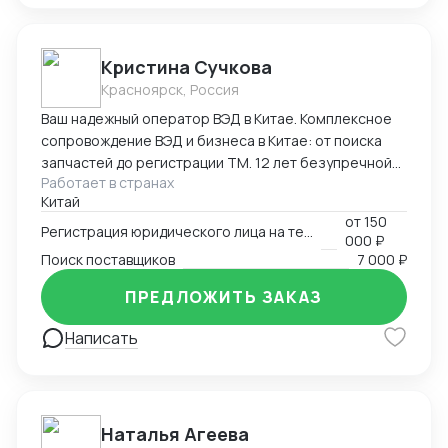
Кристина Сучкова
Красноярск, Россия
Ваш надежный оператор ВЭД в Китае. Комплексное
сопровождение ВЭД и бизнеса в Китае: от поиска
запчастей до регистрации ТМ. 12 лет безупречной
Работает в странах
логистики. Опыт и специализация: * 12 лет в ВЭД:
Китай
Глубокое понимание китайского рынка и
от
150
юридических тонкостей. * Профильные поставки:
Регистрация юридического лица на территории Китая
000 ₽
Экспертиза в категориях: автозапчасти,
Поиск поставщиков
7 000 ₽
промышленное и медицинское оборудование. Знаем
специфику сертификации и таможенной очистки
ПРЕДЛОЖИТЬ ЗАКАЗ
сложных грузов. Перечень услуг * Логистика и
Написать
импорт: Организация цепочек поставок любой
сложности. * Бизнес-инфраструктура в КНР: *
Регистрация компаний и открытие банковских
счетов (полное сопровождение). * Ведение
бухгалтерии по стандартам КНР. * Защита
Наталья Агеева