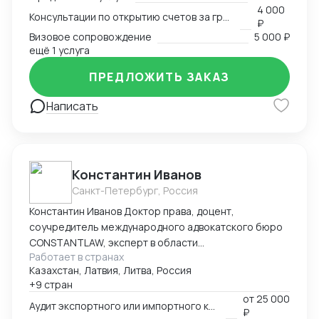
4 000
Консультации по открытию счетов за границей
₽
Визовое сопровождение
5 000 ₽
ещё 1 услуга
ПРЕДЛОЖИТЬ ЗАКАЗ
Написать
Константин Иванов
Санкт-Петербург, Россия
Константин Иванов Доктор права, доцент,
соучредитель международного адвокатского бюро
CONSTANTLAW, эксперт в области
Работает в странах
внешнеэкономической деятельности,
Казахстан, Латвия, Литва, Россия
сопровождения международных сделок и решения
+9 стран
внешнеэкономических споров. Международный
от
25 000
арбитр (Рижский третейский суд / Рига, Латвия,
Аудит экспортного или импортного контракта
₽