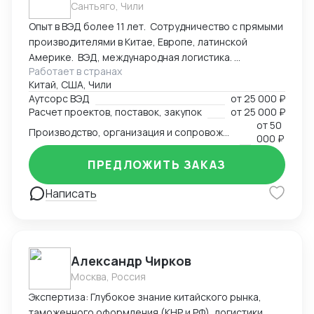
интеллектуальной собственности (регистрация
Сантьяго, Чили
торговых марок). * MICE-услуги: Организация
Опыт в ВЭД более 11 лет. Сотрудничество с прямыми
участия в выставках «под ключ» (от регистрации до
производителями в Китае, Европе, латинской
оформления стенда). Почему выбирают нас: *
Америке. ВЭД, международная логистика.
Прямое присутствие: Работаем без посредников
Работает в странах
Консалтинг. Закупки: оборудование, текстиль,
внутри Китая. * Безопасность: Проверка
Китай, США, Чили
товары народного потребления. Собственная база
контрагентов и контроль качества на местах. *
Аутсорс ВЭД
от
25 000 ₽
производств, логистика и платежи.
Экономия времени: Берем на себя всю бюрократию
Расчет проектов, поставок, закупок
от
25 000 ₽
— вы получаете готовый результат или товар.
от
50
Производство, организация и сопровождение всех этапов производства в Китае
000 ₽
ПРЕДЛОЖИТЬ ЗАКАЗ
Написать
Александр Чирков
Москва, Россия
Экспертиза: Глубокое знание китайского рынка,
таможенного оформления (КНР и РФ), логистики,