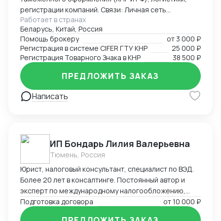
регистрации компаний. Связи: Личная сеть
Работает в странах
контактов в китайских таможенных органах, банках,
Беларусь, Китай, Россия
правительственных структурах (Харбин, Хэйхэ,
Помощь брокеру
от
3 000 ₽
Хэйлунцзян, Ченду, Хайнань), среди крупных
Регистрация в системе CIFER ГТУ КНР
25 000 ₽
корпораций (PetroChina, Sinopec, Haier и другие).
Регистрация Товарного Знака в КНР
38 500 ₽
Достижения: Первым легализовал ввоз иван-чая и
меда с чагой в Китай, регистрировал сложную
ПРЕДЛОЖИТЬ ЗАКАЗ
продукцию в CIFER, организовывал поставки
Написать
охраняемых видов рыб и ее икры, поднимал обороты
новых компаний в Китае с нуля до нескольких
миллионов в трансграничной торговле и в
международной логистике, спасал отношения между
инвесторами в международных кооперациях в
ИП Бондарь Лилия Валерьевна
кризис.
Тюмень, Россия
Юрист, налоговый консультант, специалист по ВЭД.
Более 20 лет в консалтинге. Постоянный автор и
эксперт по международному налогообложению,
применению СОИДН, MLI. Подготовка правовых
Подготовка договора
от
10 000 ₽
заключений по налогообложению в РФ и
ПРЕДЛОЖИТЬ ЗАКАЗ