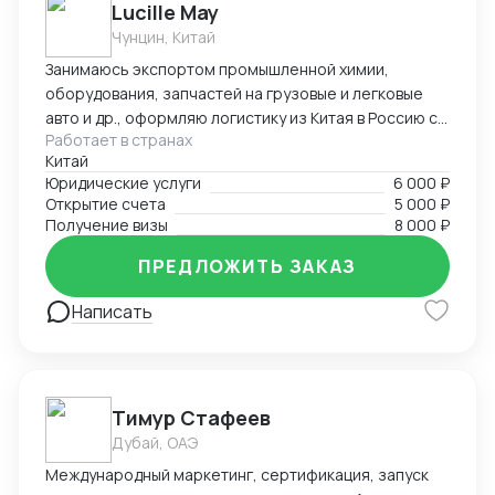
Lucille May
Чунцин, Китай
Занимаюсь экспортом промышленной химии,
оборудования, запчастей на грузовые и легковые
авто и др., оформляю логистику из Китая в Россию со
Работает в странах
всеми сопроводительными документами под ключ.
Китай
Предоставляю услуги вашего представительства в
Юридические услуги
6 000 ₽
Китае, помогаю с регистрацией компаний, а также
Открытие счета
5 000 ₽
есть опыт в открытии и автоматизации онлайн
Получение визы
8 000 ₽
магазинов на платформах Taobao, 1688, Meituan,
Jingdong. Помогаю найти поставщиков, наладить
ПРЕДЛОЖИТЬ ЗАКАЗ
производство, вести переговоры с китайской
Написать
стороной. Занимаюсь поиском и отправкой товаров
и пробников
Тимур Стафеев
Дубай, ОАЭ
Международный маркетинг, сертификация, запуск