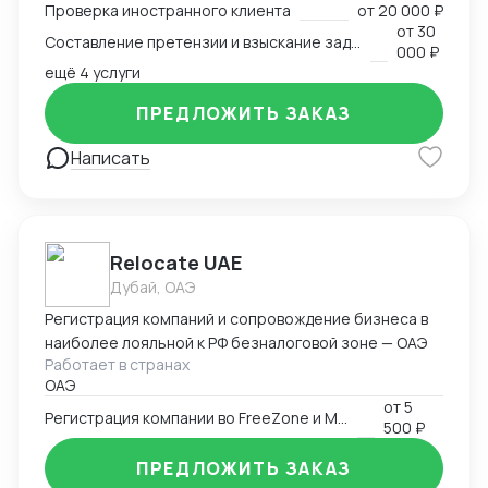
международный арбитражный суд IAC / Алматы,
Проверка иностранного клиента
от
20 000 ₽
Казахстан).
от
30
Составление претензии и взыскание задолженности с иностранного клиента
000 ₽
ещё 4 услуги
ПРЕДЛОЖИТЬ ЗАКАЗ
Написать
Relocate UAE
Дубай, ОАЭ
Регистрация компаний и сопровождение бизнеса в
наиболее лояльной к РФ безналоговой зоне — ОАЭ
Работает в странах
ОАЭ
от
5
Регистрация компании во FreeZone и Mainland ОАЭ
500 ₽
ПРЕДЛОЖИТЬ ЗАКАЗ