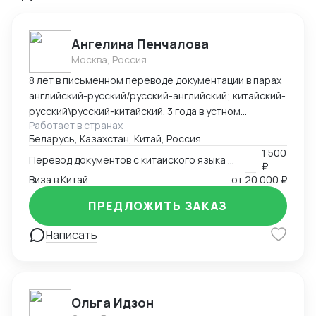
Ангелина Пенчалова
Москва, Россия
8 лет в письменном переводе документации в парах
английский-русский/русский-английский; китайский-
русский\русский-китайский. 3 года в устном
Работает в странах
переводе в паре китайский-русский\русский-
Беларусь, Казахстан, Китай, Россия
китайский.
1 500
Перевод документов с китайского языка на русский язык
₽
Виза в Китай
от
20 000 ₽
ПРЕДЛОЖИТЬ ЗАКАЗ
Написать
Ольга Идзон