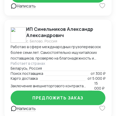
Написать
ИП Синельников Александр
Александрович
с. Белово, Россия
Работаю в сфере международных грузоперевозок
более семи лет. Самостоятельно ищу китайских
поставщиков, проверяю на благонадежность и
Работает в странах
выстраиваю долгосрочные торговые отношения.
Беларусь, Россия
Осуществляю полный цикл сделки с китайскими
Поиск поставщика
от
300 ₽
производителями от поиска поставщика и выкупа
Карго доставка
от
5 000 ₽
товаров, до поставки продукции на склад покупателя.
15
Заключение внешнеторгового контракта на двух языках
Берусь за сложные проекты и помогаю решить
000 ₽
нестандартные вопросы.
ПРЕДЛОЖИТЬ ЗАКАЗ
Написать