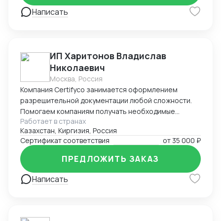
Написать
ИП Харитонов Владислав
Николаевич
Москва, Россия
Компания Certifyco занимается оформлением
разрешительной документации любой сложности.
Помогаем компаниям получать необходимые
Работает в странах
документы для импорта, экспорта, реализации
Казахстан, Киргизия, Россия
продукции. Решаем самые сложные задачи.
Сертификат соответствия
от
35 000 ₽
ПРЕДЛОЖИТЬ ЗАКАЗ
Написать