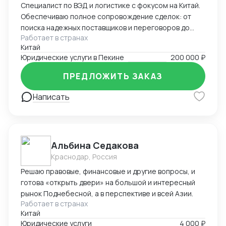
Специалист по ВЭД и логистике с фокусом на Китай.
Обеспечиваю полное сопровождение сделок: от
поиска надежных поставщиков и переговоров до
Работает в странах
таможенного оформления и решения
Китай
нестандартных задач. Свободно владею китайским,
Юридические услуги в Пекине
200 000 ₽
русским и английским.
ПРЕДЛОЖИТЬ ЗАКАЗ
Написать
Альбина Седакова
Краснодар, Россия
Решаю правовые, финансовые и другие вопросы, и
готова «открыть двери» на большой и интересный
рынок Поднебесной, а в перспективе и всей Азии.
Работает в странах
Китай
Юридические услуги
4 000 ₽