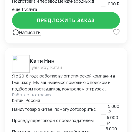
Подготовка и перевод международных договоров (русский-китайский)
000 ₽
ещё 1 услуга
ПРЕДЛОЖИТЬ ЗАКАЗ
Написать
Катя Нин
Гуанчжоу, Китай
Я с 2016 года работаю в логистической компании в
Гуанчжоу. Мы занимаемся помощью с поиском и
подбором поставщиков, контролем отгрузок,
Работает в странах
проверкой качества товара. В нашей компании
Китай, Россия
работает более 10 человек и мы всегда можем вам
5 000
помочь по любым вопросам связанным с заказом
Найду товар в Китае, помогу договориться о поставке
₽
товаров в Китае.
5 000
Проведу переговоры с производителем в Китае
₽
5 000
Подготовлю контракт на английском языке