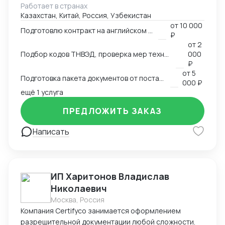
Работает в странах
сертификацию и взаимодействие с
Казахстан, Китай, Россия, Узбекистан
аккредитованными органами; - Снижаю расходы за
от
10 000
счёт оптимизации логистики и правильного кода; -
Подготовлю контракт на английском языке
₽
Обеспечиваю юридическую чистоту сделок,
от
2
точность инвойсов, упаковочных листов, контрактов.
Подбор кодов ТНВЭД, проверка мер технического регулирования, запретов и ограничений
000
₽
от
5
Подготовка пакета документов от поставщика на EXW, FCA, CIF, FOB
000 ₽
ещё 1 услуга
ПРЕДЛОЖИТЬ ЗАКАЗ
Написать
ИП Харитонов Владислав
Николаевич
Москва, Россия
Компания Certifyco занимается оформлением
разрешительной документации любой сложности.