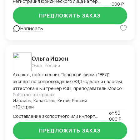
Регистрация юридического лица на территории Китая
000 ₽
ПРЕДЛОЖИТЬ ЗАКАЗ
Написать
Ольга Идзон
Омск, Россия
Адвокат, собственник Правовой фирмы "ВЕД",
эксперт по сопровождению ВЭД-сделок и налогам,
аттестованный тренер РЭЦ, преподаватель Moscow
Работает в странах
Digital School. Неоднократно признана одним из
Израиль, Казахстан, Китай, Россия
лучших юристов по ВЭД рейтингом юристов России
+10 стран
Право.ру-300, Коммерсантъ. Деятельность фирмы
от
50
"ВЕД" по направлению ВЭД отмечена Forbes Legal.
Составление экспортного или импортного контракта
000 ₽
ПРЕДЛОЖИТЬ ЗАКАЗ