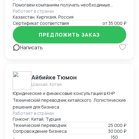
Помогаем компаниям получать необходимые
Работает в странах
документы для импорта, экспорта, реализации
Казахстан, Киргизия, Россия
продукции. Решаем самые сложные задачи.
Сертификат соответствия
от
35 000 ₽
ПРЕДЛОЖИТЬ ЗАКАЗ
Написать
Айбийке Тюмон
Шанхай, Китай
Юридические и финансовые консультации в КНР
Технический переводчик китайского Логистические
решения для бизнеса
Работает в странах
Гонконг, Китай, Турция
Технический переводчик
25 000 ₽
Сопровождение бизнеса
30 000 ₽
150