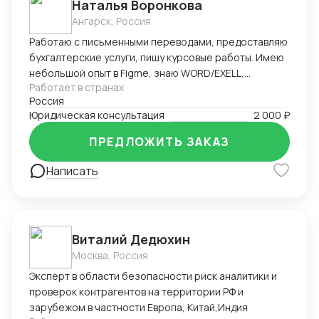
Наталья Воронкова
Ангарск, Россия
Работаю с письменными переводами, предоставляю
бухгалтерские услуги, пишу курсовые работы. Имею
небольшой опыт в Figme, знаю WORD/EXELL,
Работает в странах
составляю и редактирую таблицы. Рассматриваю
Россия
подработку, рассмотрю Ваши варианты.
Юридическая консультация
2 000 ₽
ПРЕДЛОЖИТЬ ЗАКАЗ
Написать
Виталий Дедюхин
Москва, Россия
Эксперт в области безопасности риск аналитики и
проверок контрагентов на территории РФ и
зарубежом в частности Европа, Китай,Индия