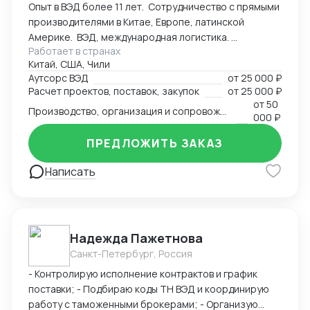
Опыт в ВЭД более 11 лет. Сотрудничество с прямыми
сделках. - Получение справок, лицензий и
производителями в Китае, Европе, латинской
сертификатов - Бизнес консалтинг
Америке. ВЭД, международная логистика.
Работает в странах
Консалтинг. Закупки: оборудование, текстиль,
Китай, США, Чили
товары народного потребления. Собственная база
Аутсорс ВЭД
от
25 000 ₽
производств, логистика и платежи.
Расчет проектов, поставок, закупок
от
25 000 ₽
от
50
Производство, организация и сопровождение всех этапов производства в Китае
000 ₽
ПРЕДЛОЖИТЬ ЗАКАЗ
Написать
Надежда Пажетнова
Санкт-Петербург, Россия
- Контролирую исполнение контрактов и график
поставки; - Подбираю коды ТН ВЭД и координирую
работу с таможенными брокерами; - Организую