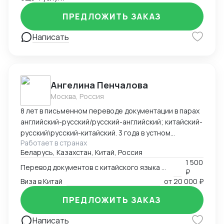
ПРЕДЛОЖИТЬ ЗАКАЗ
Написать
Ангелина Пенчалова
Москва, Россия
8 лет в письменном переводе документации в парах
английский-русский/русский-английский; китайский-
русский\русский-китайский. 3 года в устном
Работает в странах
переводе в паре китайский-русский\русский-
Беларусь, Казахстан, Китай, Россия
китайский.
1 500
Перевод документов с китайского языка на русский язык
₽
Виза в Китай
от
20 000 ₽
ПРЕДЛОЖИТЬ ЗАКАЗ
Написать