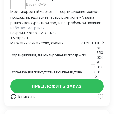
Дубай, ОАЭ
Международный маркетинг, сертификация, запуск
продаж , представительство в регионе - Анализ
рынка и конкурентной среды по требуемой позиции/
Работает в странах
группе товаров, обзор и анализ цен, конкурирующих
Бахрейн, Катар, ОАЭ, Оман
брендов, конкурентов по группам, обзор трендов,
+3 страны
национальных особенностей и традиции, основных
Маркетинговые исследования
от
500 000 ₽
груп потребителей на региональных рынках. swot
от
анализ - Сертификация и лицензирование
350
Сертификация, лицензирование продаж продовольственной продукции, продуктов питания на рынках Ближнего Востока,Азии, Северной Африки.
продукции, адоптация к условиям и требованиям
000
страны импортера - Запуск продаж, поиск
₽
1 000
дистрибутов, партнеров - Представление интересов
Организация присутствия компании,товаров, услуг на международном рынке, запуск продаж
000
Вашей компании в регионе
₽
ПРЕДЛОЖИТЬ ЗАКАЗ
Написать