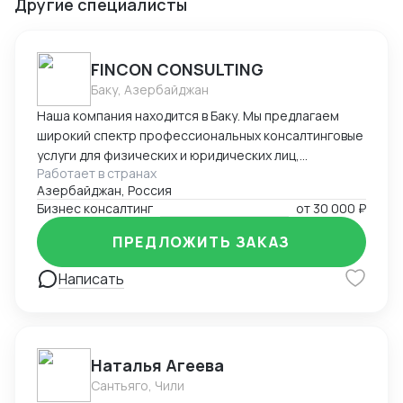
Другие специалисты
FINCON CONSULTING
Баку, Азербайджан
Наша компания находится в Баку. Мы предлагаем
широкий спектр профессиональных консалтинговые
услуги для физических и юридических лиц,
Работает в странах
предпринимателей и бизнесменов на территории
Азербайджан, Россия
Азербайджана. Портфель наших заказчиков и
Бизнес консалтинг
от
30 000 ₽
клиентов в основном из стран СНГ. В список
стандартных услуг входит: - регистрация компании
ПРЕДЛОЖИТЬ ЗАКАЗ
на территории Азербайджана, включая открытие
счетов в банках - Полное сопровождение компании -
Написать
Помощь в подготовке и подаче документов при
получении ВНЖ - Содействие при получении
разрешения на работу в Азербайджане -
Бухгалтерское сопровождение (1С) - Ведение ВЭД
Наталья Агеева
(договора, инвойсы, акты). - Помощь в проведении и
Сантьяго, Чили
составлении документов при посреднических