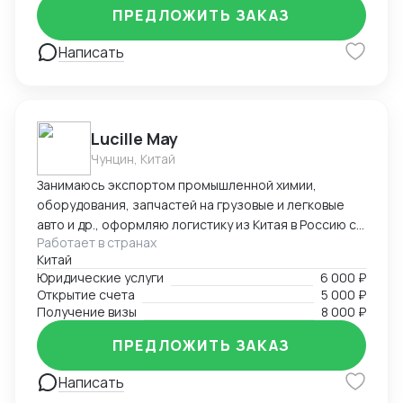
ПРЕДЛОЖИТЬ ЗАКАЗ
Написать
Lucille May
Чунцин, Китай
Занимаюсь экспортом промышленной химии,
оборудования, запчастей на грузовые и легковые
авто и др., оформляю логистику из Китая в Россию со
Работает в странах
всеми сопроводительными документами под ключ.
Китай
Предоставляю услуги вашего представительства в
Юридические услуги
6 000 ₽
Китае, помогаю с регистрацией компаний, а также
Открытие счета
5 000 ₽
есть опыт в открытии и автоматизации онлайн
Получение визы
8 000 ₽
магазинов на платформах Taobao, 1688, Meituan,
Jingdong. Помогаю найти поставщиков, наладить
ПРЕДЛОЖИТЬ ЗАКАЗ
производство, вести переговоры с китайской
Написать
стороной. Занимаюсь поиском и отправкой товаров
и пробников