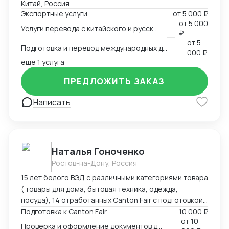
Китай, Россия
заключать контракты, а также решать вопросы,
Экспортные услуги
от
5 000 ₽
связанные с логистикой и таможней. Могу
от
5 000
Услуги перевода с китайского и русского языков
предоставить консультации по внешней торговле.
₽
от
5
Подготовка и перевод международных договоров (русский-китайский)
000 ₽
ещё 1 услуга
ПРЕДЛОЖИТЬ ЗАКАЗ
Написать
Наталья Гоноченко
Ростов-на-Дону, Россия
15 лет белого ВЭД с различными категориями товара
( товары для дома, бытовая техника, одежда,
посуда), 14 отработанных Canton Fair с подготовкой,
анализом и подбором ассортиментной матрицы.
Подготовка к Canton Fair
10 000 ₽
от
10
Подготовка полного пакета документов включая
Проверка и оформление документов для импорта из Китая