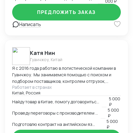
000 ₽
сертификацию, образцы, ввоз и оформление.
Оформление полного пакета документов для ТО и
ПРЕДЛОЖИТЬ ЗАКАЗ
доставки, просчет юнит экономики. Контроль
платежей через третьи страны и проверка
Написать
корректности Валютного контроля.
Катя Нин
Гуанчжоу, Китай
Я с 2016 года работаю в логистической компании в
Гуанчжоу. Мы занимаемся помощью с поиском и
подбором поставщиков, контролем отгрузок,
Работает в странах
проверкой качества товара. В нашей компании
Китай, Россия
работает более 10 человек и мы всегда можем вам
5 000
помочь по любым вопросам связанным с заказом
Найду товар в Китае, помогу договориться о поставке
₽
товаров в Китае.
5 000
Проведу переговоры с производителем в Китае
₽
5 000
Подготовлю контракт на английском языке
₽