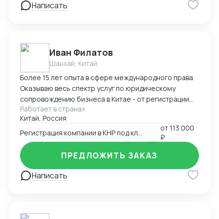
Написать
Иван Филатов
Шанхай, Китай
Более 15 лет опыта в сфере международного права.
Оказываю весь спектр услуг по юридическому
сопровождению бизнеса в Китае - от регистрации
Работает в странах
компании с участием граждан России и получения
Китай, Россия
разрешения на работу, миграции бизнеса, открытия
от
113 000
счетов в местном банке, оформления приглашений
Регистрация компании в КНР под ключ
₽
на въезд до взаимодействия с госорганами и
службами в Китае, проверки контрагентов до
ПРЕДЛОЖИТЬ ЗАКАЗ
подготовки и совершения сделок и абонентского
обслуживания бизнеса.
Написать