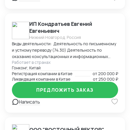
ИП Кондратьев Евгений
Евгеньевич
Нижний Новгород, Россия
Виды деятельности: Деятельность по письменному
и устному переводу (74.30) Деятельность по
оказанию консультационных и информационных
Работает в странах
услуг (63.99.1) Услуги по бронированию прочие и
Гонконг, Китай
сопутствующая деятельность (79.90)
Регистрация компании в Китае
от
200 000 ₽
Ликвидация компании в Китае
от
250 000 ₽
ПРЕДЛОЖИТЬ ЗАКАЗ
Написать
ООО "ВОСТОЧНЫЙ ВЕКТОР"