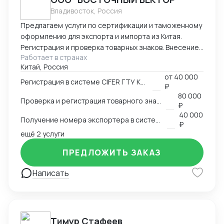
Владивосток, Россия
Предлагаем услуги по сертификации и таможенному
оформлению для экспорта и импорта из Китая.
Регистрация и проверка товарных знаков. Внесение
Работает в странах
в таможенный реестр товарных знаков.
Китай, Россия
Изготовление маркировки для пищевой продукции
от
40 000
для реализации в Китае. Получение номера
Регистрация в системе CIFER ГТУ КНР
₽
экспортера в системе китайской таможни. Подбор
80 000
Проверка и регистрация товарного знака в КНР
HS и CIQ кодов.
₽
40 000
Получение номера экспортера в системе ГТУ КНР
₽
ещё 2 услуги
ПРЕДЛОЖИТЬ ЗАКАЗ
Написать
Тимур Стафеев