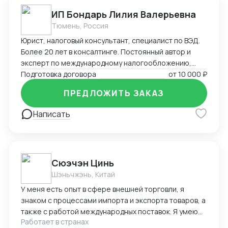
ИП Бондарь Лилия Валерьевна
Тюмень, Россия
Юрист, налоговый консультант, специалист по ВЭД.
Более 20 лет в консалтинге. Постоянный автор и
эксперт по международному налогообложению,
применению СОИДН, MLI. Подготовка правовых
Подготовка договора
от
10 000 ₽
заключений по налогообложению в РФ и
ПРЕДЛОЖИТЬ ЗАКАЗ
иностранных юрисдикциях. Структурирование
сделок. Анализ условий договоров, представление
Написать
интересов клиента в судах, налоговых органах,
банкротстве.
Cюэчэн Цинь
Шэньчжэнь, Китай
У меня есть опыт в сфере внешней торговли, я
знаком с процессами импорта и экспорта товаров, а
также с работой международных поставок. Я умею
Работает в странах
вести переговоры с зарубежными партнерами,