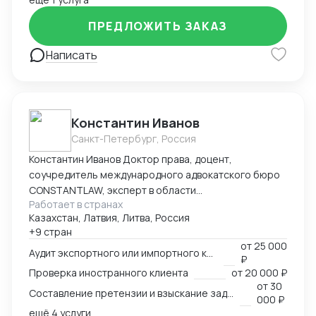
ПРЕДЛОЖИТЬ ЗАКАЗ
Написать
Константин Иванов
Санкт-Петербург, Россия
Константин Иванов Доктор права, доцент,
соучредитель международного адвокатского бюро
CONSTANTLAW, эксперт в области
Работает в странах
внешнеэкономической деятельности,
Казахстан, Латвия, Литва, Россия
сопровождения международных сделок и решения
+9 стран
внешнеэкономических споров. Международный
от
25 000
арбитр (Рижский третейский суд / Рига, Латвия,
Аудит экспортного или импортного контракта
₽
международный арбитражный суд IAC / Алматы,
Проверка иностранного клиента
от
20 000 ₽
Казахстан).
от
30
Составление претензии и взыскание задолженности с иностранного клиента
000 ₽
ещё 4 услуги