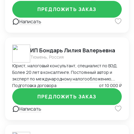
на въезд до взаимодействия с госорганами и
службами в Китае, проверки контрагентов до
ПРЕДЛОЖИТЬ ЗАКАЗ
подготовки и совершения сделок и абонентского
обслуживания бизнеса.
Написать
ИП Бондарь Лилия Валерьевна
Тюмень, Россия
Юрист, налоговый консультант, специалист по ВЭД.
Более 20 лет в консалтинге. Постоянный автор и
эксперт по международному налогообложению,
применению СОИДН, MLI. Подготовка правовых
Подготовка договора
от
10 000 ₽
заключений по налогообложению в РФ и
ПРЕДЛОЖИТЬ ЗАКАЗ
иностранных юрисдикциях. Структурирование
сделок. Анализ условий договоров, представление
Написать
интересов клиента в судах, налоговых органах,
банкротстве.