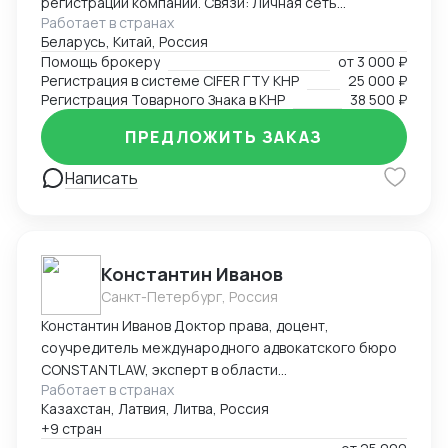
регистрации компаний. Связи: Личная сеть
Работает в странах
контактов в китайских таможенных органах, банках,
Беларусь, Китай, Россия
правительственных структурах (Харбин, Хэйхэ,
Помощь брокеру
от
3 000 ₽
Хэйлунцзян, Ченду, Хайнань), среди крупных
Регистрация в системе CIFER ГТУ КНР
25 000 ₽
корпораций (PetroChina, Sinopec, Haier и другие).
Регистрация Товарного Знака в КНР
38 500 ₽
Достижения: Первым легализовал ввоз иван-чая и
меда с чагой в Китай, регистрировал сложную
ПРЕДЛОЖИТЬ ЗАКАЗ
продукцию в CIFER, организовывал поставки
Написать
охраняемых видов рыб и ее икры, поднимал обороты
новых компаний в Китае с нуля до нескольких
миллионов в трансграничной торговле и в
международной логистике, спасал отношения между
инвесторами в международных кооперациях в
Константин Иванов
кризис.
Санкт-Петербург, Россия
Константин Иванов Доктор права, доцент,
соучредитель международного адвокатского бюро
CONSTANTLAW, эксперт в области
Работает в странах
внешнеэкономической деятельности,
Казахстан, Латвия, Литва, Россия
сопровождения международных сделок и решения
+9 стран
внешнеэкономических споров. Международный