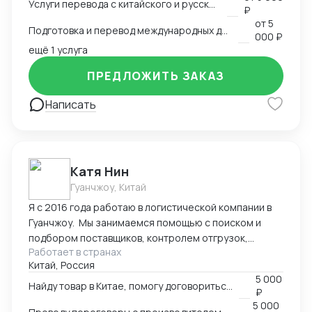
Услуги перевода с китайского и русского языков
предоставить консультации по внешней торговле.
₽
от
5
Подготовка и перевод международных договоров (русский-китайский)
000 ₽
ещё 1 услуга
ПРЕДЛОЖИТЬ ЗАКАЗ
Написать
Катя Нин
Гуанчжоу, Китай
Я с 2016 года работаю в логистической компании в
Гуанчжоу. Мы занимаемся помощью с поиском и
подбором поставщиков, контролем отгрузок,
Работает в странах
проверкой качества товара. В нашей компании
Китай, Россия
работает более 10 человек и мы всегда можем вам
5 000
помочь по любым вопросам связанным с заказом
Найду товар в Китае, помогу договориться о поставке
₽
товаров в Китае.
5 000