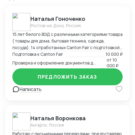
Наталья Гоноченко
Ростов-на-Дону, Россия
15 лет белого ВЭД с различными категориями товара
( товары для дома, бытовая техника, одежда,
посуда), 14 отработанных Canton Fair с подготовкой,
анализом и подбором ассортиментной матрицы.
Подготовка к Canton Fair
10 000 ₽
от
10
Подготовка полного пакета документов включая
Проверка и оформление документов для импорта из Китая
000 ₽
сертификацию, образцы, ввоз и оформление.
Оформление полного пакета документов для ТО и
ПРЕДЛОЖИТЬ ЗАКАЗ
доставки, просчет юнит экономики. Контроль
платежей через третьи страны и проверка
Написать
корректности Валютного контроля.
Наталья Воронкова
Ангарск, Россия
Работаю с письменными переводами, предоставляю