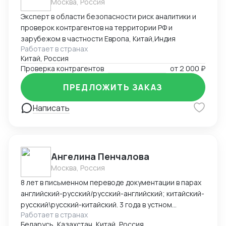
Москва, Россия
Эксперт в области безопасности риск аналитики и
проверок контрагентов на территории РФ и
зарубежом в частности Европа, Китай,Индия
Работает в странах
Китай, Россия
Проверка контрагентов
от
2 000 ₽
ПРЕДЛОЖИТЬ ЗАКАЗ
Написать
Ангелина Пенчалова
Москва, Россия
8 лет в письменном переводе документации в парах
английский-русский/русский-английский; китайский-
русский\русский-китайский. 3 года в устном
Работает в странах
переводе в паре китайский-русский\русский-
Беларусь, Казахстан, Китай, Россия