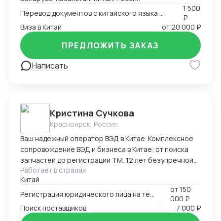
китайский.
1 500
Перевод документов с китайского языка на русский язык
₽
Виза в Китай
от
20 000 ₽
ПРЕДЛОЖИТЬ ЗАКАЗ
Написать
Кристина Сучкова
Красноярск, Россия
Ваш надежный оператор ВЭД в Китае. Комплексное
сопровождение ВЭД и бизнеса в Китае: от поиска
запчастей до регистрации ТМ. 12 лет безупречной
Работает в странах
логистики. Опыт и специализация: * 12 лет в ВЭД:
Китай
Глубокое понимание китайского рынка и
от
150
юридических тонкостей. * Профильные поставки:
Регистрация юридического лица на территории Китая
000 ₽
Экспертиза в категориях: автозапчасти,
Поиск поставщиков
7 000 ₽
промышленное и медицинское оборудование. Знаем