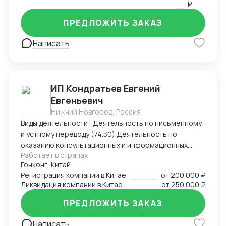
₽
ПРЕДЛОЖИТЬ ЗАКАЗ
Написать
ИП Кондратьев Евгений
Евгеньевич
Нижний Новгород, Россия
Виды деятельности: Деятельность по письменному
и устному переводу (74.30) Деятельность по
оказанию консультационных и информационных
Работает в странах
услуг (63.99.1) Услуги по бронированию прочие и
Гонконг, Китай
сопутствующая деятельность (79.90)
Регистрация компании в Китае
от
200 000 ₽
Ликвидация компании в Китае
от
250 000 ₽
ПРЕДЛОЖИТЬ ЗАКАЗ
Написать