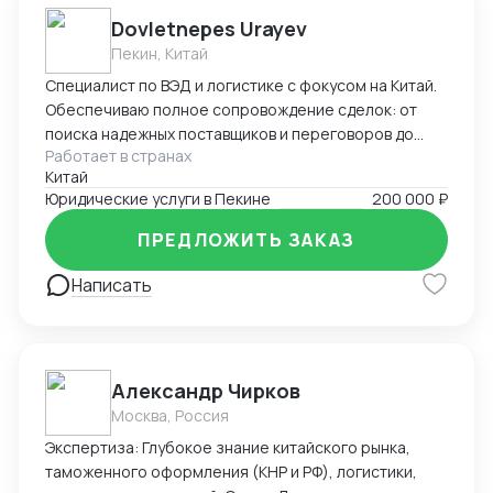
Dovletnepes Urayev
Пекин, Китай
Специалист по ВЭД и логистике с фокусом на Китай.
Обеспечиваю полное сопровождение сделок: от
поиска надежных поставщиков и переговоров до
Работает в странах
таможенного оформления и решения
Китай
нестандартных задач. Свободно владею китайским,
Юридические услуги в Пекине
200 000 ₽
русским и английским.
ПРЕДЛОЖИТЬ ЗАКАЗ
Написать
Александр Чирков
Москва, Россия
Экспертиза: Глубокое знание китайского рынка,
таможенного оформления (КНР и РФ), логистики,