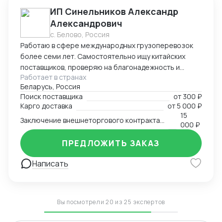
ИП Синельников Александр
Александрович
с. Белово, Россия
Работаю в сфере международных грузоперевозок
более семи лет. Самостоятельно ищу китайских
поставщиков, проверяю на благонадежность и
Работает в странах
выстраиваю долгосрочные торговые отношения.
Беларусь, Россия
Осуществляю полный цикл сделки с китайскими
Поиск поставщика
от
300 ₽
производителями от поиска поставщика и выкупа
Карго доставка
от
5 000 ₽
товаров, до поставки продукции на склад покупателя.
15
Заключение внешнеторгового контракта на двух языках
Берусь за сложные проекты и помогаю решить
000 ₽
нестандартные вопросы.
ПРЕДЛОЖИТЬ ЗАКАЗ
Написать
Вы посмотрели 20 из 25 экспертов