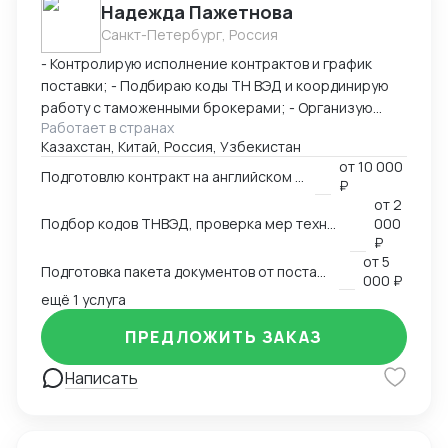
Надежда Пажетнова
Санкт-Петербург, Россия
- Контролирую исполнение контрактов и график
поставки; - Подбираю коды ТН ВЭД и координирую
работу с таможенными брокерами; - Организую
Работает в странах
сертификацию и взаимодействие с
Казахстан, Китай, Россия, Узбекистан
аккредитованными органами; - Снижаю расходы за
от
10 000
счёт оптимизации логистики и правильного кода; -
Подготовлю контракт на английском языке
₽
Обеспечиваю юридическую чистоту сделок,
от
2
точность инвойсов, упаковочных листов, контрактов.
Подбор кодов ТНВЭД, проверка мер технического регулирования, запретов и ограничений
000
₽
от
5
Подготовка пакета документов от поставщика на EXW, FCA, CIF, FOB
000 ₽
ещё 1 услуга
ПРЕДЛОЖИТЬ ЗАКАЗ
Написать