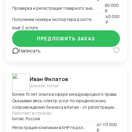
экспортера в системе китайской таможни. Подбор
80 000
Проверка и регистрация товарного знака в КНР
HS и CIQ кодов.
₽
40 000
Получение номера экспортера в системе ГТУ КНР
₽
ещё 2 услуги
ПРЕДЛОЖИТЬ ЗАКАЗ
Написать
Иван Филатов
Шанхай, Китай
Более 15 лет опыта в сфере международного права.
Оказываю весь спектр услуг по юридическому
сопровождению бизнеса в Китае - от регистрации
Работает в странах
компании с участием граждан России и получения
Китай, Россия
разрешения на работу, миграции бизнеса, открытия
от
113 000
счетов в местном банке, оформления приглашений
Регистрация компании в КНР под ключ
₽