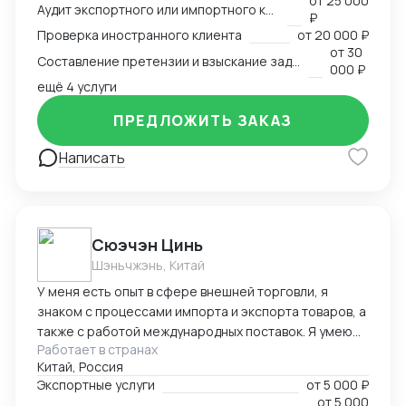
от
25 000
арбитр (Рижский третейский суд / Рига, Латвия,
Аудит экспортного или импортного контракта
₽
международный арбитражный суд IAC / Алматы,
Проверка иностранного клиента
от
20 000 ₽
Казахстан).
от
30
Составление претензии и взыскание задолженности с иностранного клиента
000 ₽
ещё 4 услуги
ПРЕДЛОЖИТЬ ЗАКАЗ
Написать
Cюэчэн Цинь
Шэньчжэнь, Китай
У меня есть опыт в сфере внешней торговли, я
знаком с процессами импорта и экспорта товаров, а
также с работой международных поставок. Я умею
Работает в странах
вести переговоры с зарубежными партнерами,
Китай, Россия
заключать контракты, а также решать вопросы,
Экспортные услуги
от
5 000 ₽
связанные с логистикой и таможней. Могу
от
5 000