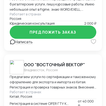
бухгалтерские услуги, пишу курсовые работы. Имею
небольшой опыт в Figme, знаю WORD/EXELL,
Работает в странах
составляю и редактирую таблицы. Рассматриваю
Россия
подработку, рассмотрю Ваши варианты.
Юридическая консультация
2 000 ₽
ПРЕДЛОЖИТЬ ЗАКАЗ
Написать
ООО "ВОСТОЧНЫЙ ВЕКТОР"
Владивосток, Россия
Предлагаем услуги по сертификации и таможенному
оформлению для экспорта и импорта из Китая.
Регистрация и проверка товарных знаков. Внесение
Работает в странах
в таможенный реестр товарных знаков.
Китай, Россия
Изготовление маркировки для пищевой продукции
от
40 000
для реализации в Китае. Получение номера
Регистрация в системе CIFER ГТУ КНР
₽