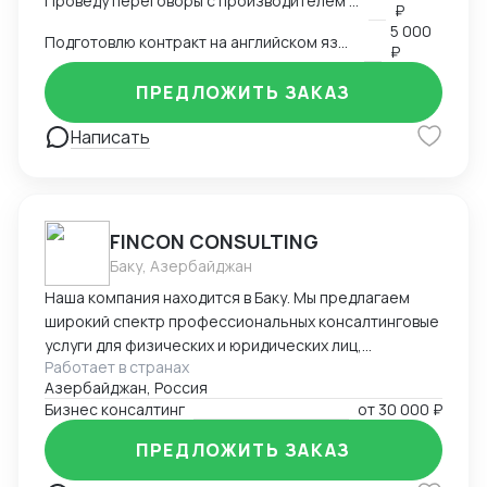
Проведу переговоры с производителем в Китае
₽
5 000
Подготовлю контракт на английском языке
₽
ПРЕДЛОЖИТЬ ЗАКАЗ
Написать
FINCON CONSULTING
Баку, Азербайджан
Наша компания находится в Баку. Мы предлагаем
широкий спектр профессиональных консалтинговые
услуги для физических и юридических лиц,
Работает в странах
предпринимателей и бизнесменов на территории
Азербайджан, Россия
Азербайджана. Портфель наших заказчиков и
Бизнес консалтинг
от
30 000 ₽
клиентов в основном из стран СНГ. В список
стандартных услуг входит: - регистрация компании
ПРЕДЛОЖИТЬ ЗАКАЗ
на территории Азербайджана, включая открытие