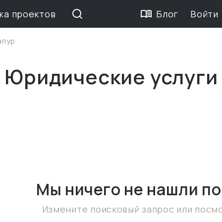
жа проектов
Блог
Войти
апур
 Юридические услуги
Мы ничего не нашли
по
Измените поисковый запрос или посм