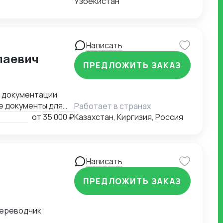
Узбекистан
Написать
лаевич
ПРЕДЛОЖИТЬ ЗАКАЗ
й документации
е документы для
Работает в странах
ные задачи.
от
35 000 ₽
Казахстан, Киргизия, Россия
Написать
ПРЕДЛОЖИТЬ ЗАКАЗ
переводчик