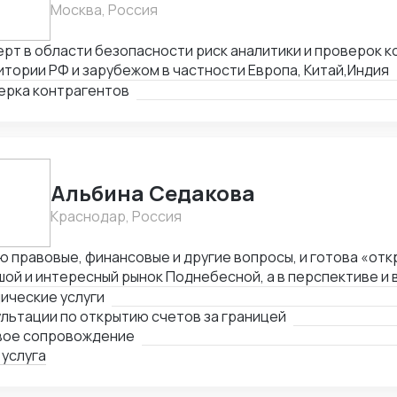
Москва, Россия
рт в области безопасности риск аналитики и проверок к
тории РФ и зарубежом в частности Европа, Китай,Индия
ерка контрагентов
Альбина Седакова
Краснодар, Россия
 правовые, финансовые и другие вопросы, и готова «отк
ой и интересный рынок Поднебесной, а в перспективе и в
ические услуги
льтации по открытию счетов за границей
вое сопровождение
 услуга