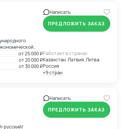
Написать
ПРЕДЛОЖИТЬ ЗАКАЗ
экономической
ния
Работает в странах
от
25 000 ₽
ий третейский суд
Казахстан, Латвия, Литва,
от
20 000 ₽
Казахстан).
Россия
от
30 000 ₽
+9 стран
Написать
ПРЕДЛОЖИТЬ ЗАКАЗ
й-русский/