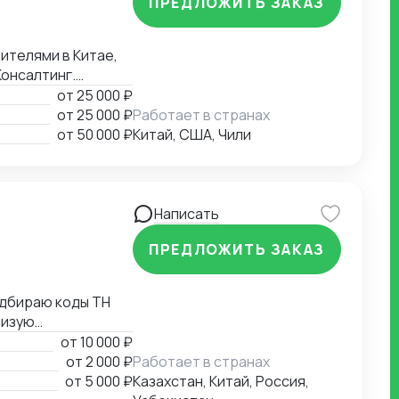
ПРЕДЛОЖИТЬ ЗАКАЗ
Консалтинг.
ения. Собственная
от
25 000 ₽
от
25 000 ₽
Работает в странах
от
50 000 ₽
Китай, США, Чили
Написать
ПРЕДЛОЖИТЬ ЗАКАЗ
жаю
от
10 000 ₽
от
2 000 ₽
Работает в странах
х листов,
от
5 000 ₽
Казахстан, Китай, Россия,