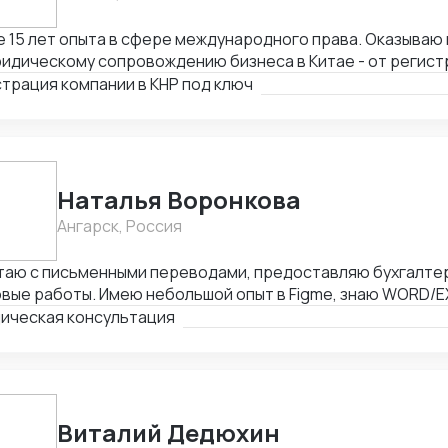
15 лет опыта в сфере международного права. Оказываю весь спектр услуг
идическому сопровождению бизнеса в Китае - от регист
ием граждан России и получения разрешения на работу, 
трация компании в КНР под ключ
тия счетов в местном банке, оформления приглашений н
одействия с госорганами и службами в Китае, проверки 
товки и совершения сделок и абонентского обслуживани
Наталья Воронкова
Ангарск, Россия
таю с письменными переводами, предоставляю бухгалтер
вые работы. Имею небольшой опыт в Figme, знаю WORD/E
ктирую таблицы. Рассматриваю подработку, рассмотрю В
ическая консультация
Виталий Дедюхин