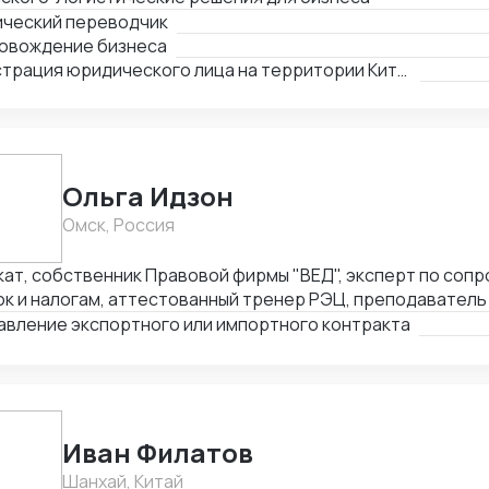
ический переводчик
овождение бизнеса
Регистрация юридического лица на территории Китая
Ольга Идзон
Омск, Россия
кат, собственник Правовой фирмы "ВЕД", эксперт по со
к и налогам, аттестованный тренер РЭЦ, преподаватель 
l. Неоднократно признана одним из лучших юристов по 
авление экспортного или импортного контракта
тов России Право.ру-300, Коммерсантъ. Деятельность фи
влению ВЭД отмечена Forbes Legal.
Иван Филатов
Шанхай, Китай