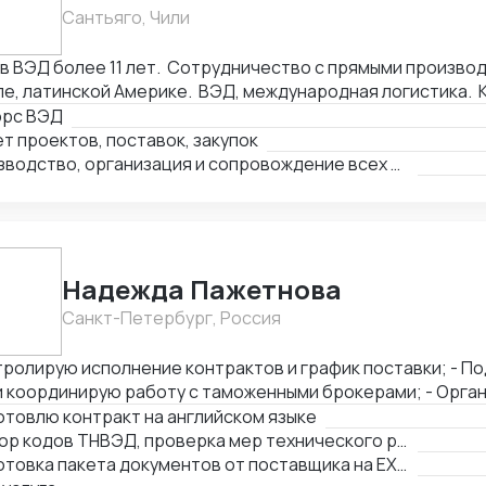
йсы, акты). - Помощь в проведении и составлении документов при
Сантьяго, Чили
делках. - Получение справок, лицензий и сертификатов - Бизнес
алтинг
ВЭД более 11 лет. Сотрудничество с прямыми производителями в Китае,
е, латинской Америке. ВЭД, международная логистика. 
ки: оборудование, текстиль, товары народного потребл
орс ВЭД
производств, логистика и платежи.
т проектов, поставок, закупок
Производство, организация и сопровождение всех этапов производства в Китае
Надежда Пажетнова
Санкт-Петербург, Россия
ролирую исполнение контрактов и график поставки; - Подбираю коды ТН
координирую работу с таможенными брокерами; - Организую
фикацию и взаимодействие с аккредитованными органами; - Сни
товлю контракт на английском языке
ы за счёт оптимизации логистики и правильного кода; - Обеспечиваю
Подбор кодов ТНВЭД, проверка мер технического регулирования, запретов и ограничений
ческую чистоту сделок, точность инвойсов, упаковочны
Подготовка пакета документов от поставщика на EXW, FCA, CIF, FOB