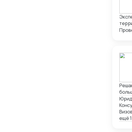
Экспе
терри
Пров
Решаю
больш
Юрид
Консу
Визо
ещё 1