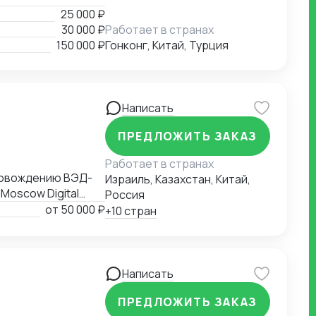
25 000 ₽
30 000 ₽
Работает в странах
150 000 ₽
Гонконг, Китай, Турция
Написать
ПРЕДЛОЖИТЬ ЗАКАЗ
Работает в странах
провождению ВЭД-
Израиль, Казахстан, Китай,
Moscow Digital
Россия
ВЭД рейтингом
от
50 000 ₽
+10 стран
рмы "ВЕД" по
Написать
ПРЕДЛОЖИТЬ ЗАКАЗ