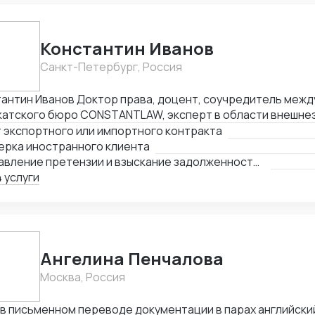
Константин Иванов
Санкт-Петербург, Россия
Доктор права, доцент, соучредитель международного
катского бюро CONSTANTLAW, эксперт в области внешне
ельности, сопровождения международных сделок и реше
 экспортного или импортного контракта
неэкономических споров. Международный арбитр (Рижск
ерка иностранного клиента
а, Латвия, международный арбитражный суд IAC / Алматы, 
Составление претензии и взыскание задолженности с иностранного клиента
 услуги
Ангелина Пенчалова
Москва, Россия
 в письменном переводе документации в парах английски