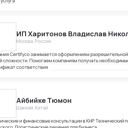
рактов.
 услуга
ИП Харитонов Владислав Нико
Москва, Россия
ания Certifyco занимается оформлением разрешительно
й сложности. Помогаем компаниям получать необходимы
та, экспорта, реализации продукции. Решаем самые слож
ификат соответствия
Айбийке Тюмон
Шанхай, Китай
ические и финансовые консультации в КНР Технический 
йского Логистические решения для бизнеса