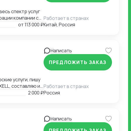
рации компании с
Работает в странах
миграции бизнеса,
от
113 000 ₽
Китай, Россия
а въезд до
контрагентов до
я бизнеса.
Написать
ПРЕДЛОЖИТЬ ЗАКАЗ
ские услуги, пишу
XELL, составляю и
Работает в странах
аши варианты.
2 000 ₽
Россия
Написать
ПРЕДЛОЖИТЬ ЗАКАЗ